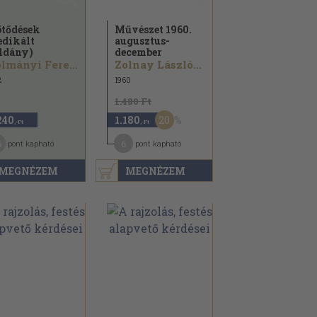
tődések
Művészet 1960.
edikált
augusztus-
ldány)
december
Bolmányi Ferenc...
Zolnay László...
2
1960
1.480 Ft
20
240
1.180
,-Ft
,-Ft
6
6
pont kapható
pont kapható
MEGNÉZEM
MEGNÉZEM