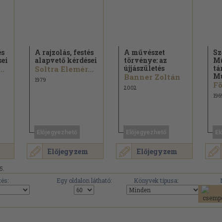
és
A rajzolás, festés
A művészet
Sz
sei
alapvető kérdései
törvénye: az
Mű
újjászületés
tá
..
Soltra Elemér...
M
Banner Zoltán
1979
2002
196
Előjegyezhető
Előjegyezhető
El
Előjegyzem
Előjegyzem
5.
és:
Egy oldalon látható:
Könyvek típusa: