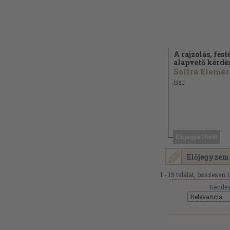
A rajzolás, fest
alapvető kérdé
Soltra Elemér.
1980
Előjegyezhető
Előjegyzem
1 - 15 találat, összesen 1
Rendez