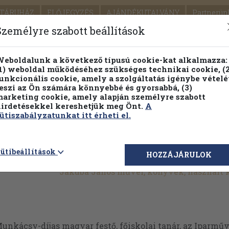
TÁRUHÁZ
ELŐJEGYZÉS
AJÁNDÉKUTALVÁNY
Partnerün
SZÁLLÍTÁS
SEGÍTSÉG
Személyre szabott beállítások
1.
Részletes kereső
Témaköri fa
eboldalunk a következő típusú cookie-kat alkalmazza:
1) weboldal működéséhez szükséges technikai cookie, (2
KIADV
unkcionális cookie, amely a szolgáltatás igénybe vételé
LEGNA
eszi az Ön számára könnyebbé és gyorsabbá, (3)
arketing cookie, amely alapján személyre szabott
PILLANATNYI ÁRAINK
FENNTARTHATÓ OLVASMÁN
irdetésekkel kereshetjük meg Önt.
A
ütiszabályzatunkat itt érheti el.
ütibeállítások
HOZZÁJÁRULOK
Jakuba János művei, könyvek, használt
nkácsy-díjas magyar festő, főiskolai tanár, az Iparműv