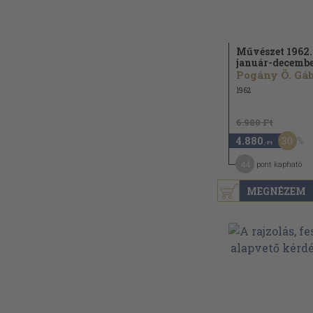
Művészet 1962.
január-decemb
1962
6.980 Ft
30
4.880
,-Ft
44
pont kapható
MEGNÉZEM