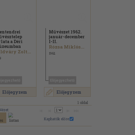
entendrei
Művészet 1962.
vésztelep
január-december
rlata a Déri
I-II.
úzeumban
Rózsa Miklós...
Földváry Zoltánné
1962
9
őjegyezhető
Előjegyezhető
Előjegyzem
Előjegyzem
1 oldal
Nézet:
Kaphatók előre: