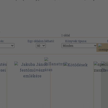
.
1 oldal
és:
Egy oldalon látható:
Könyvek típusa: