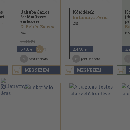
és
Jakuba János
Kötődések
Kö
sei
festőművész
(d
Bolmányi Ferenc...
emlékére
pé
..
1982
D. Fehér Zsuzsa
1980
198
1.140 Ft
50
570
2.440
3.
,-Ft
,-Ft
9
12
1
pont kapható
pont kapható
MEGNÉZEM
MEGNÉZEM