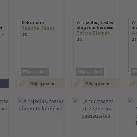
Dekoráció
A rajzolás, festés
A 
er
alapvető kérdései
al
Jakuba János
Pogány Ö. Gábor...
Soltra Elemér...
Ad
1951
1984
197
Előjegyezhető
Előjegyezhető
El
Előjegyzem
Előjegyzem