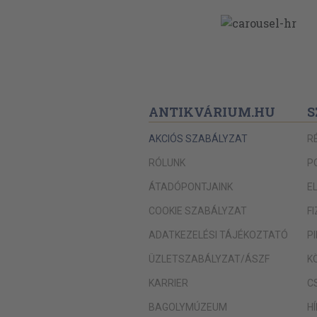
ANTIKVÁRIUM.HU
S
AKCIÓS SZABÁLYZAT
R
RÓLUNK
P
ÁTADÓPONTJAINK
E
COOKIE SZABÁLYZAT
F
ADATKEZELÉSI TÁJÉKOZTATÓ
P
ÜZLETSZABÁLYZAT/ÁSZF
K
KARRIER
C
BAGOLYMÚZEUM
H