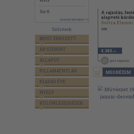
Krimi
Sci-fi
A rajzolás, fest
alapvető kérdé
összes témakör >>
Soltra Elemér.
Szűrések
1988
MOST ÉRKEZETT
ÁR SZERINT
4.340
,-Ft
ÁLLAPOT
22
pont kapható
PILLANATNYI ÁR
MEGNÉZEM
KIADÁS ÉVE
NYELV
KÜLÖNLEGESSÉGEK