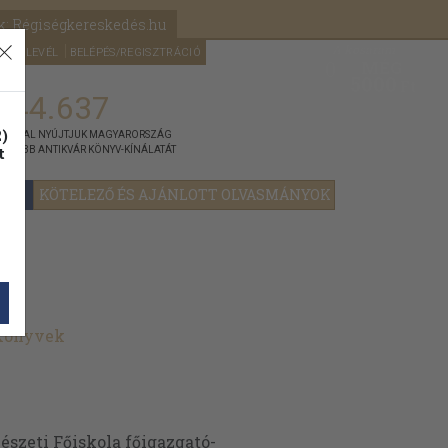
k: Régiségkereskedés.hu
A kosaram
HÍRLEVÉL
BELÉPÉS/REGISZTRÁCIÓ
MÉG
0
5000
Ft
144.637
)
ÁNNYAL NYÚJTJUK MAGYARORSZÁG
t
GYOBB ANTIKVÁR KÖNYV-KÍNÁLATÁT
YOK
KÖTELEZŐ ÉS AJÁNLOTT OLVASMÁNYOK
 könyvek
észeti Főiskola főigazgató-