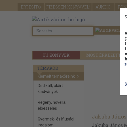
ÉRTESÍTŐ
FIZESSEN
KÖNYVVEL!
AUKCIÓ
PON
W
(
f
t
m
ÚJ KÖNYVEK
MOST ÉRKEZETT
h
s
TÉMAKÖR
Kiemelt témaköreink
S
Dedikált, aláírt
kiadványok
Regény, novella,
elbeszélés
Jakuba János
Gyermek- és ifjúsági
Jakuba János Mu
irodalom