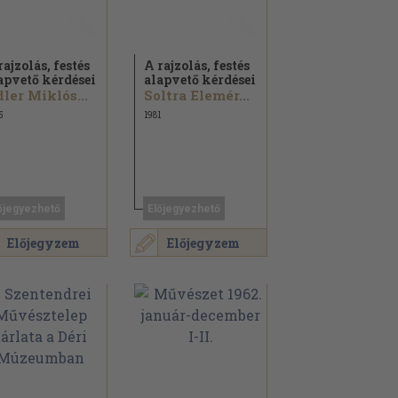
rajzolás, festés
A rajzolás, festés
apvető kérdései
alapvető kérdései
ler Miklós...
Soltra Elemér...
5
1981
őjegyezhető
Előjegyezhető
Előjegyzem
Előjegyzem