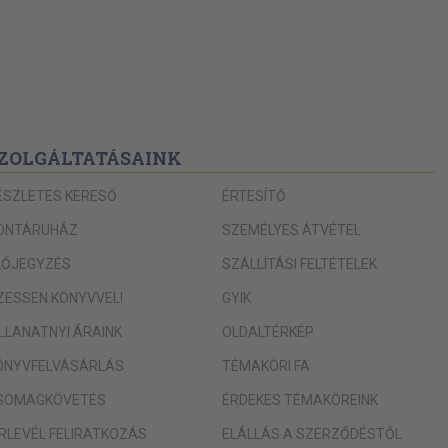
ZOLGÁLTATÁSAINK
ÉSZLETES KERESŐ
ÉRTESÍTŐ
ONTÁRUHÁZ
SZEMÉLYES ÁTVÉTEL
LŐJEGYZÉS
SZÁLLÍTÁSI FELTÉTELEK
IZESSEN KÖNYVVEL!
GYIK
ILLANATNYI ÁRAINK
OLDALTÉRKÉP
ÖNYVFELVÁSÁRLÁS
TÉMAKÖRI FA
SOMAGKÖVETÉS
ÉRDEKES TÉMAKÖREINK
ÍRLEVÉL FELIRATKOZÁS
ELÁLLÁS A SZERZŐDÉSTŐL