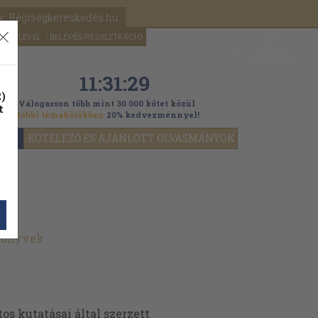
k: Régiségkereskedés.hu
A kosaram
HÍRLEVÉL
BELÉPÉS/REGISZTRÁCIÓ
MÉG
0
5000
Ft
11:31:27
)
Válogasson több mint 30 000 kötet közül
t
Hobbi témakörökben
20% kedvezménnyel!
YOK
KÖTELEZŐ ÉS AJÁNLOTT OLVASMÁNYOK
könyvek
os kutatásai által szerzett