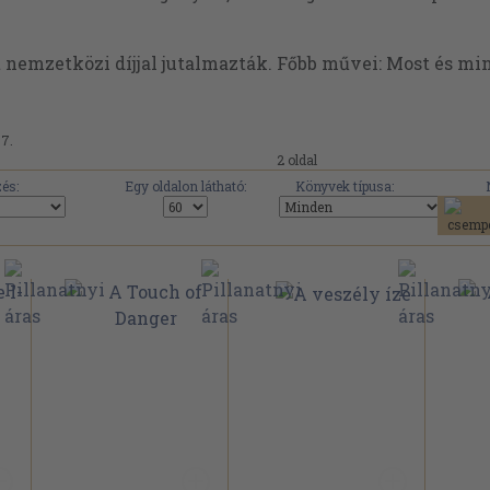
 nemzetközi díjjal jutalmazták. Főbb művei: Most és min
07.
2 oldal
és:
Egy oldalon látható:
Könyvek típusa: