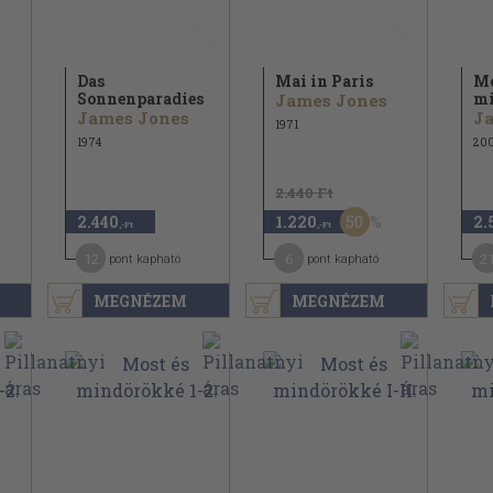
Das
Mai in Paris
Mo
Sonnenparadies
mi
James Jones
James Jones
J
1971
1974
20
2.440 Ft
50
2.440
1.220
2.
,-Ft
,-Ft
12
6
2
pont kapható
pont kapható
MEGNÉZEM
MEGNÉZEM