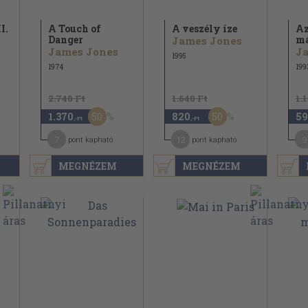
I.
A Touch of
A veszély íze
Az
Danger
má
James Jones
James Jones
J
1995
1974
199
2.740 Ft
1.640 Ft
1.
50
50
1.370
820
59
,-Ft
,-Ft
7
12
9
pont kapható
pont kapható
MEGNÉZEM
MEGNÉZEM