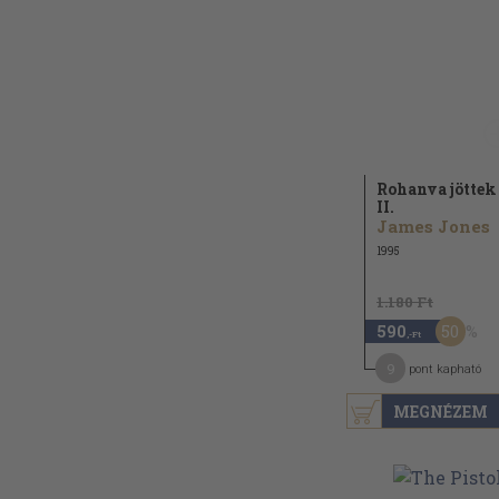
Rohanva jöttek 
II.
James Jones
1995
1.180 Ft
50
590
,-Ft
9
pont kapható
MEGNÉZEM