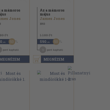
 a mámoros
Az a mámoros
jus
május
ames Jones
James Jones
3
1993
180 Ft
1.180 Ft
50
50
0
590
,-Ft
,-Ft
9
pont kapható
pont kapható
MEGNÉZEM
MEGNÉZEM