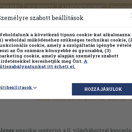
TÁRUHÁZ
ELŐJEGYZÉS
AJÁNDÉKUTALVÁNY
Partnerün
SZÁLLÍTÁS
SEGÍTSÉG
Személyre szabott beállítások
Részletes kereső
Témaköri fa
eboldalunk a következő típusú cookie-kat alkalmazza:
1) weboldal működéséhez szükséges technikai cookie, (2
unkcionális cookie, amely a szolgáltatás igénybe vételé
eszi az Ön számára könnyebbé és gyorsabbá, (3)
arketing cookie, amely alapján személyre szabott
PILLANATNYI ÁRAINK
FENNTARTHATÓ OLVASMÁN
irdetésekkel kereshetjük meg Önt.
A
ütiszabályzatunkat itt érheti el.
ütibeállítások
HOZZÁJÁRULOK
James Jones művei, könyvek, használt 
Jones
amerikai regényíró, a II. világháborúval kapcsolat