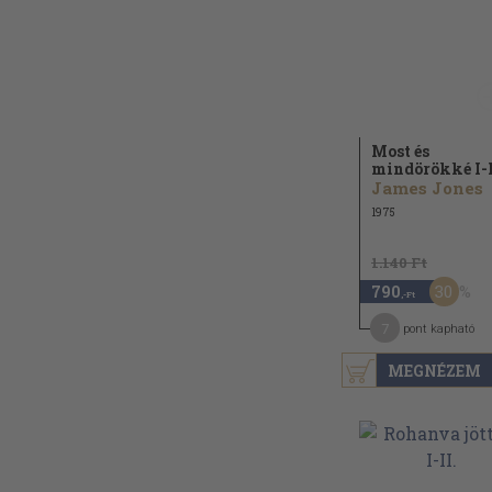
Most és
mindörökké I-I
James Jones
1975
1.140 Ft
30
790
,-Ft
7
pont kapható
MEGNÉZEM