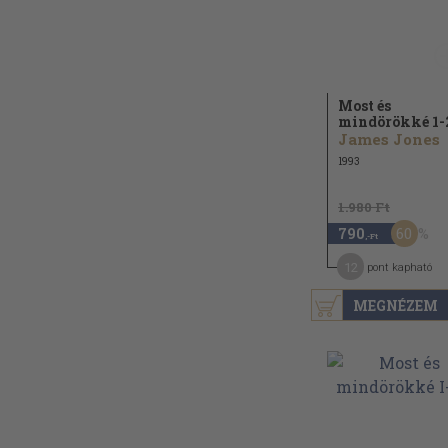
Most és
mindörökké 1-
James Jones
1993
1.980 Ft
60
790
,-Ft
12
pont kapható
MEGNÉZEM