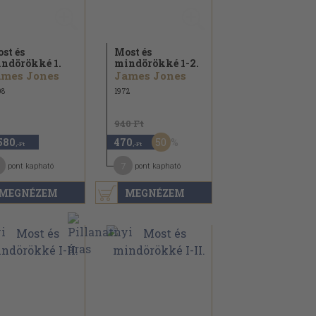
st és
Most és
ndörökké 1.
mindörökké 1-2.
ames Jones
James Jones
08
1972
940 Ft
50
580
470
,-Ft
,-Ft
1
7
pont kapható
pont kapható
MEGNÉZEM
MEGNÉZEM