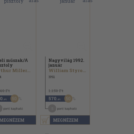
jeli műszak/
A
Nagyvilág 1992.
sztoly
január
thur Miller...
William Styron...
4
1992
140 Ft
1.150 Ft
50
50
0
570
,-Ft
,-Ft
5
pont kapható
pont kapható
MEGNÉZEM
MEGNÉZEM