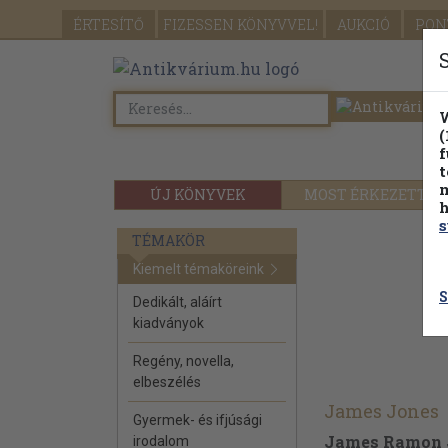
ÉRTESÍTŐ
FIZESSEN
KÖNYVVEL!
AUKCIÓ
PON
W
(
f
t
m
ÚJ KÖNYVEK
MOST ÉRKEZETT
h
s
TÉMAKÖR
Kiemelt témaköreink
S
Dedikált, aláírt
kiadványok
Regény, novella,
elbeszélés
James Jones
Gyermek- és ifjúsági
James Ramon 
irodalom