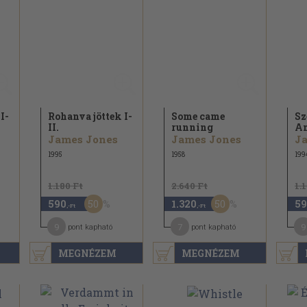
I-
Rohanva jöttek I-
Some came
Sz
II.
running
An
James Jones
James Jones
J
1995
1958
199
1.180 Ft
2.640 Ft
1.
50
50
590
1.320
59
,-Ft
,-Ft
9
7
9
pont kapható
pont kapható
MEGNÉZEM
MEGNÉZEM