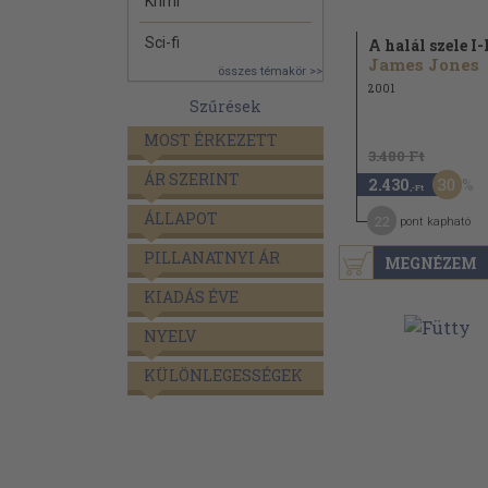
Krimi
Sci-fi
A halál szele I-I
James Jones
összes témakör >>
2001
Szűrések
MOST ÉRKEZETT
3.480 Ft
ÁR SZERINT
30
2.430
,-Ft
ÁLLAPOT
22
pont kapható
PILLANATNYI ÁR
MEGNÉZEM
KIADÁS ÉVE
NYELV
KÜLÖNLEGESSÉGEK