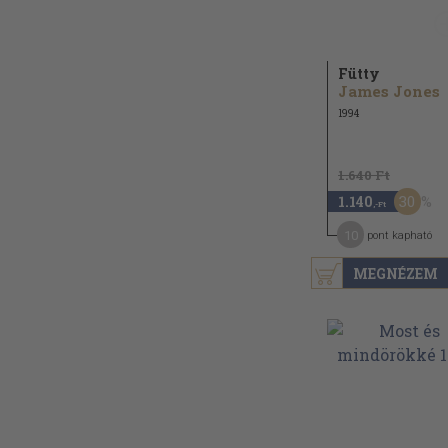
Fütty
James Jones
1994
1.640 Ft
30
1.140
,-Ft
10
pont kapható
MEGNÉZEM