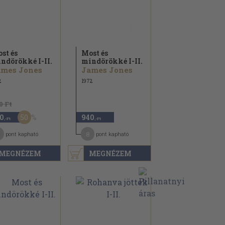
st és
Most és
ndörökké I-II.
mindörökké I-II.
ames Jones
James Jones
2
1972
0 Ft
50
0
940
,-Ft
,-Ft
8
pont kapható
pont kapható
MEGNÉZEM
MEGNÉZEM