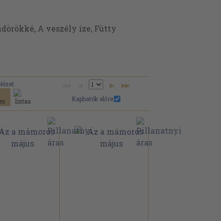
dörökké, A veszély íze, Fütty
Nézet:
Kaphatók előre: