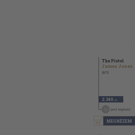
The Pistol
James Jones
1973
2.340
,-Ft
12
pont kapható
MEGNÉZEM