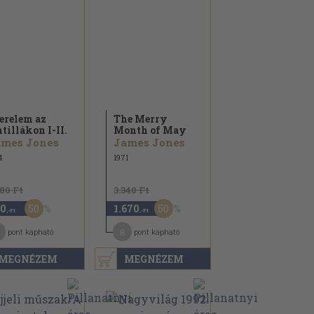
erelem az
The Merry
tillákon I-II.
Month of May
ames Jones
James Jones
4
1971
180 Ft
3.340 Ft
50
50
0
1.670
,-Ft
,-Ft
8
pont kapható
pont kapható
MEGNÉZEM
MEGNÉZEM