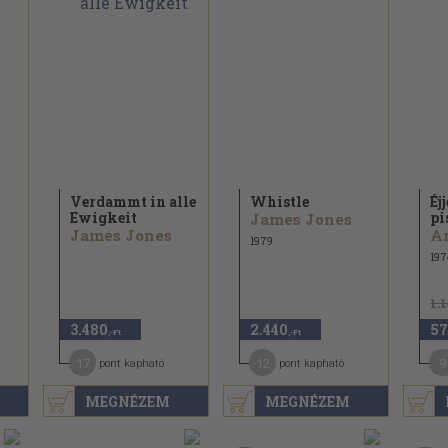
Verdammt in alle
Whistle
Éj
Ewigkeit
pi
James Jones
James Jones
Ar
1979
197
1.
3.480
2.440
57
,-Ft
,-Ft
17
12
9
pont kapható
pont kapható
MEGNÉZEM
MEGNÉZEM