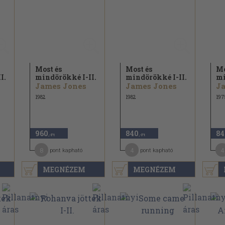
Most és
Most és
Mo
I.
mindörökké I-II.
mindörökké I-II.
mi
James Jones
James Jones
J
1982
1982
197
960
840
84
,-Ft
,-Ft
8
4
4
pont kapható
pont kapható
MEGNÉZEM
MEGNÉZEM