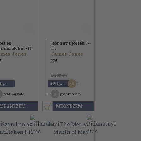
st és
Rohanva jöttek I-
ndörökké I-II.
II.
ames Jones
James Jones
5
1995
1.180 Ft
50
0
590
,-Ft
,-Ft
9
pont kapható
pont kapható
MEGNÉZEM
MEGNÉZEM