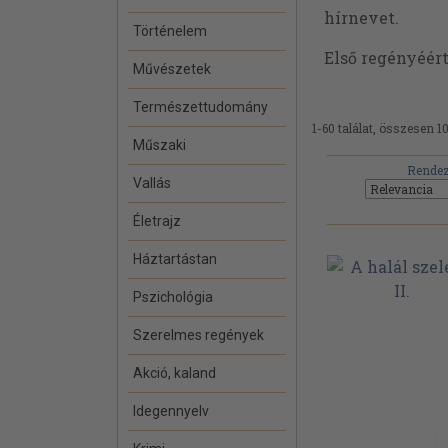
hírnevet.
Történelem
Első regényéért
Művészetek
Természettudomány
1-60 találat, összesen 1
Műszaki
Rendez
Vallás
Életrajz
Háztartástan
Pszichológia
Szerelmes regények
Akció, kaland
Idegennyelv