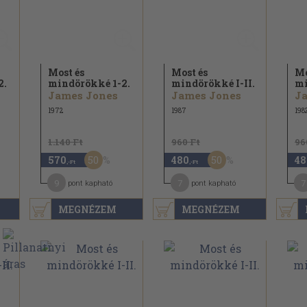
Most és
Most és
Mo
2.
mindörökké 1-2.
mindörökké I-II.
mi
James Jones
James Jones
J
1972
1987
198
1.140 Ft
960 Ft
96
50
50
570
480
48
,-Ft
,-Ft
9
7
7
pont kapható
pont kapható
MEGNÉZEM
MEGNÉZEM