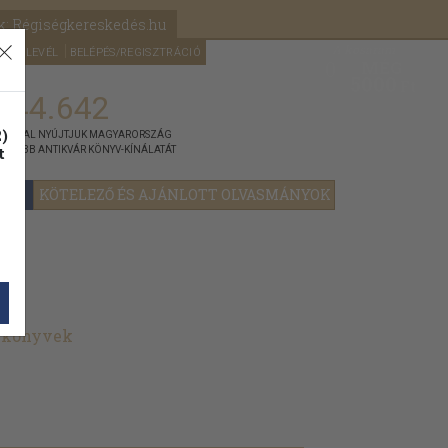
k: Régiségkereskedés.hu
A kosaram
HÍRLEVÉL
BELÉPÉS/REGISZTRÁCIÓ
MÉG
0
5000
Ft
144.642
)
ÁNNYAL NYÚJTJUK MAGYARORSZÁG
t
GYOBB ANTIKVÁR KÖNYV-KÍNÁLATÁT
YOK
KÖTELEZŐ ÉS AJÁNLOTT OLVASMÁNYOK
t könyvek