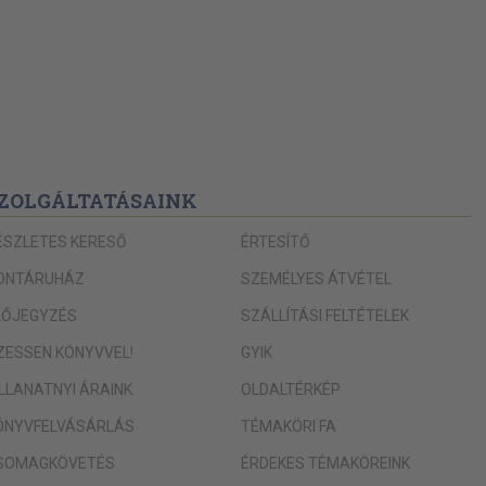
ZOLGÁLTATÁSAINK
ÉSZLETES KERESŐ
ÉRTESÍTŐ
ONTÁRUHÁZ
SZEMÉLYES ÁTVÉTEL
LŐJEGYZÉS
SZÁLLÍTÁSI FELTÉTELEK
IZESSEN KÖNYVVEL!
GYIK
ILLANATNYI ÁRAINK
OLDALTÉRKÉP
ÖNYVFELVÁSÁRLÁS
TÉMAKÖRI FA
SOMAGKÖVETÉS
ÉRDEKES TÉMAKÖREINK