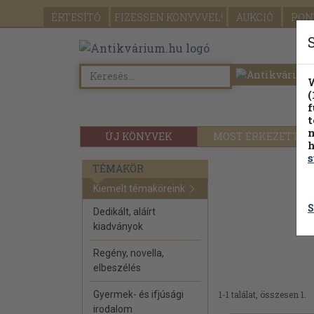
ÉRTESÍTŐ
FIZESSEN
KÖNYVVEL!
AUKCIÓ
PON
W
(
f
t
m
ÚJ KÖNYVEK
MOST ÉRKEZETT
h
s
TÉMAKÖR
Kiemelt témaköreink
S
Dedikált, aláírt
kiadványok
Regény, novella,
elbeszélés
Gyermek- és ifjúsági
1-1 találat, összesen 1.
irodalom