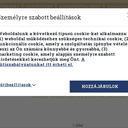
TÁRUHÁZ
ELŐJEGYZÉS
AJÁNDÉKUTALVÁNY
Partnerün
SZÁLLÍTÁS
SEGÍTSÉG
Személyre szabott beállítások
1.
Részletes kereső
Témaköri fa
eboldalunk a következő típusú cookie-kat alkalmazza:
1) weboldal működéséhez szükséges technikai cookie, (2
KIADV
unkcionális cookie, amely a szolgáltatás igénybe vételé
LEGNA
eszi az Ön számára könnyebbé és gyorsabbá, (3)
arketing cookie, amely alapján személyre szabott
PILLANATNYI ÁRAINK
FENNTARTHATÓ OLVASMÁN
irdetésekkel kereshetjük meg Önt.
A
ütiszabályzatunkat itt érheti el.
ütibeállítások
HOZZÁJÁRULOK
Jamine Walker művei, könyvek, használ
1 oldal