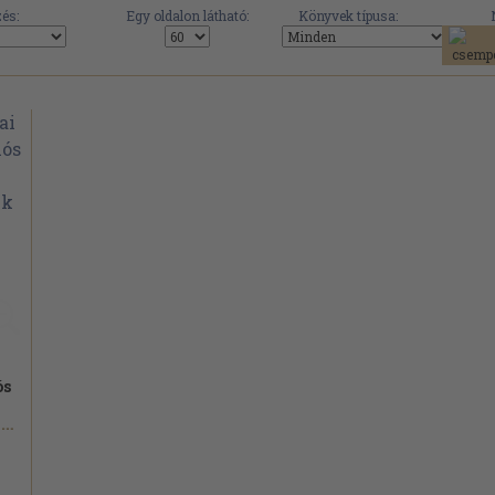
és:
Egy oldalon látható:
Könyvek típusa:
ós
Dr. Balázs Sándor...