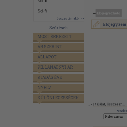
Krimi
Sci-fi
Előjegyezhető
összes témakör >>
Előjegyzem
Szűrések
MOST ÉRKEZETT
ÁR SZERINT
ÁLLAPOT
PILLANATNYI ÁR
KIADÁS ÉVE
NYELV
KÜLÖNLEGESSÉGEK
1 - 1 találat, összesen 1.
Rendez