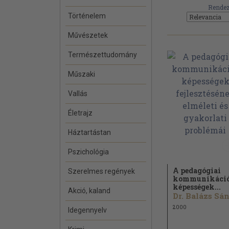
Rendez
Történelem
Művészetek
Természettudomány
Műszaki
Vallás
Életrajz
Háztartástan
Pszichológia
A pedagógiai
Szerelmes regények
kommunikáci
képességek...
Akció, kaland
2000
Idegennyelv