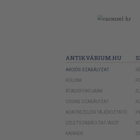
ANTIKVÁRIUM.HU
S
AKCIÓS SZABÁLYZAT
R
RÓLUNK
P
ÁTADÓPONTJAINK
E
COOKIE SZABÁLYZAT
F
ADATKEZELÉSI TÁJÉKOZTATÓ
P
ÜZLETSZABÁLYZAT/ÁSZF
K
KARRIER
C