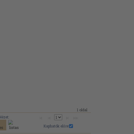
1 oldal
Nézet:
Kaphatók előre: