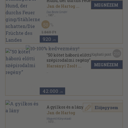
Hund, der durchs Feuer
MEGNÉZEM
ging/Stählerne schatten/Die
Jan de Hartog
...
Früchte des Landes
Das Beste GmbH
,
1987
Fűzött keménykötés
,
510
oldal
Reader's Digest Auswahlbücher sorozat
50
1.840 Ft
920
,-Ft
210
Kapható pont:
"50 kötet háború előtti
szépirodalmi regény"
MEGNÉZEM
Harsányi Zsolt
...
Vegyes
,
13043
oldal
42.000
,-Ft
A gyilkos és a lány
Előjegyzem
Jan de Hartog
Magvető Könyvkiadó
,
1970
Könyvkötői vászonkötés
,
300
oldal