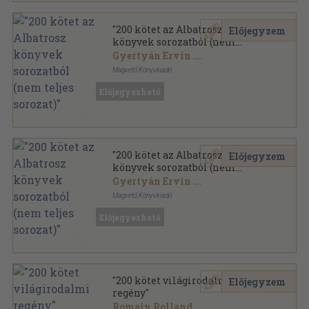
"200 kötet az Albatrosz
Előjegyzem
könyvek sorozatból (nem
teljes sorozat)"
Gyertyán Ervin
...
Magvető Könyvkiadó
Ragasztott papírkötés
,
57877
oldal
Előjegyezhető
Albatrosz könyvek sorozat
"200 kötet az Albatrosz
Előjegyzem
könyvek sorozatból (nem
teljes sorozat)"
Gyertyán Ervin
...
Magvető Könyvkiadó
Ragasztott papírkötés
,
58075
oldal
Előjegyezhető
Albatrosz könyvek sorozat
"200 kötet világirodalmi
Előjegyzem
regény"
Romain Rolland
...