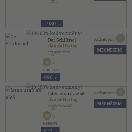
,
1974
Vászon
,
526
oldal
1.980
,-Ft
5
Kapható pont:
Der Schlüssel
Jan de Hartog
MEGNÉZEM
Verlag Kurt Desch
,
1958
Varrott papírkötés
,
223
oldal
50
1.980 Ft
990
,-Ft
9
Kapható pont:
Isten után az első
Jan de Hartog
MEGNÉZEM
Árkádia Könyvkiadó
,
1989
Ragasztott papírkötés
,
480
oldal
50
1.150 Ft
570
,-Ft