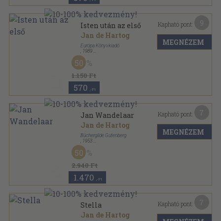
9
Kapható pont:
Isten után az első
Jan de Hartog
MEGNÉZEM
Európa Könyvkiadó
,
1989
Vászon
,
480
oldal
50
1.150 Ft
570
,-Ft
7
Kapható pont:
Jan Wandelaar
Jan de Hartog
MEGNÉZEM
Büchergilde Gutenberg
,
1953
Vászon
,
411
oldal
50
2.940 Ft
1.470
,-Ft
7
Kapható pont:
Stella
Jan de Hartog