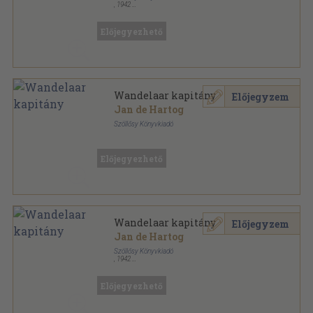
,
1942
Könyvkötői kötés
,
478
oldal
Előjegyezhető
Wandelaar kapitány
Előjegyzem
Jan de Hartog
Szöllősy Könyvkiadó
Könyvkötői kötés
,
486
oldal
Előjegyezhető
Wandelaar kapitány
Előjegyzem
Jan de Hartog
Szöllősy Könyvkiadó
,
1942
Könyvkötői vászonkötés
,
478
oldal
Előjegyezhető