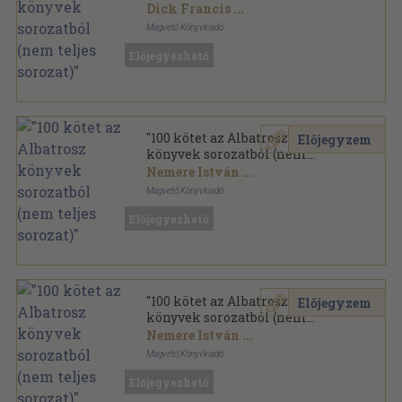
teljes sorozat)"
Dick Francis
...
Magvető Könyvkiadó
Ragasztott papírkötés
,
27299
oldal
Előjegyezhető
Albatrosz könyvek sorozat
"100 kötet az Albatrosz
Előjegyzem
könyvek sorozatból (nem
teljes sorozat)"
Nemere István
...
Magvető Könyvkiadó
Ragasztott papírkötés
,
29230
oldal
Előjegyezhető
Albatrosz könyvek sorozat
"100 kötet az Albatrosz
Előjegyzem
könyvek sorozatból (nem
teljes sorozat)"
Nemere István
...
Magvető Könyvkiadó
Ragasztott papírkötés
,
29081
oldal
Előjegyezhető
Albatrosz könyvek sorozat