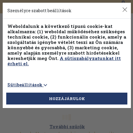
0
Toggle
Főmenü
Könyveink
navigation
Személyre szabott beállítások
Weboldalunk a következő típusú cookie-kat
alkalmazza: (1) weboldal működéséhez szükséges
technikai cookie, (2) funkcionális cookie, amely a
szolgáltatás igénybe vételét teszi az Ön számára
könnyebbé és gyorsabbá, (3) marketing cookie,
Válogasson több mint 1.000.000 kiadványunk közül
10-
amely alapján személyre szabott hirdetésekkel
100% kedvezménnyel!
kereshetjük meg Önt.
A sütiszabályzatunkat itt
érheti el.
Sütibeállítások
HOZZÁJÁRULOK
További szűrők