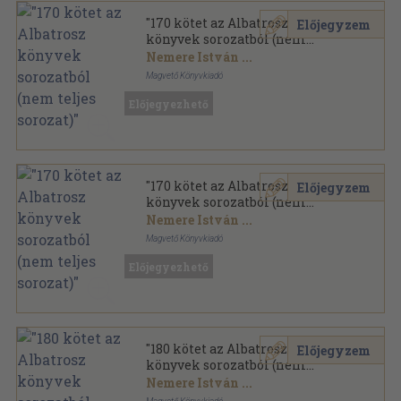
"170 kötet az Albatrosz
Előjegyzem
könyvek sorozatból (nem
teljes sorozat)"
Nemere István
...
Magvető Könyvkiadó
Ragasztott papírkötés
,
49727
oldal
Előjegyezhető
Albatrosz Könyvek sorozat
"170 kötet az Albatrosz
Előjegyzem
könyvek sorozatból (nem
teljes sorozat)"
Nemere István
...
Magvető Könyvkiadó
Ragasztott papírkötés
,
48315
oldal
Előjegyezhető
Albatrosz könyvek sorozat
"180 kötet az Albatrosz
Előjegyzem
könyvek sorozatból (nem
teljes sorozat)"
Nemere István
...