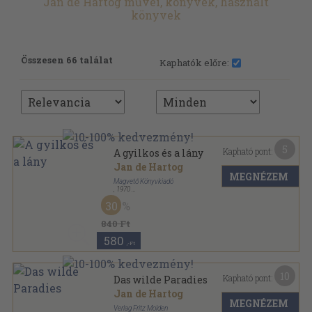
Jan de Hartog művei, könyvek, használt
könyvek
Összesen 66 találat
Kaphatók előre:
5
Kapható pont:
A gyilkos és a lány
Jan de Hartog
MEGNÉZEM
Magvető Könyvkiadó
,
1970
Fűzött papírkötés
,
300
oldal
30
Albatrosz Könyvek sorozat
840 Ft
580
,-Ft
10
Kapható pont:
Das wilde Paradies
Jan de Hartog
MEGNÉZEM
Verlag Fritz Molden