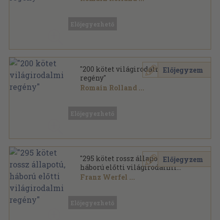
Vegyes
,
85920
oldal
Előjegyezhető
"200 kötet világirodalmi
Előjegyzem
regény"
Romain Rolland
...
Vegyes
,
88124
oldal
Előjegyezhető
"295 kötet rossz állapotú,
Előjegyzem
háború előtti világirodalmi
regény"
Franz Werfel
...
Vegyes
,
97890
oldal
Előjegyezhető