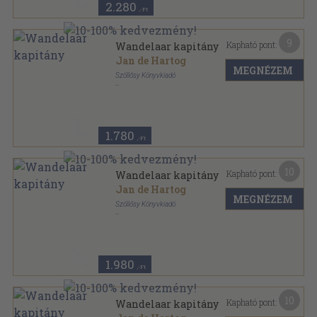
2.280
,-Ft
9
Kapható pont:
Wandelaar kapitány
Jan de Hartog
MEGNÉZEM
Szöllősy Könyvkiadó
Könyvkötői kötés
,
486
oldal
1.780
,-Ft
10
Kapható pont:
Wandelaar kapitány
Jan de Hartog
MEGNÉZEM
Szöllősy Könyvkiadó
Félvászon
,
486
oldal
1.980
,-Ft
10
Kapható pont:
Wandelaar kapitány