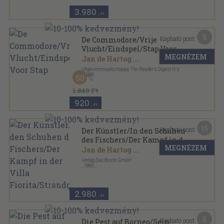
3.980
,-Ft
5
Kapható pont:
De Commodore/Vrije
Vlucht/Eindspel/Stap Voor
MEGNÉZEM
Stap
Jan de Hartog
...
Uitgeversmaatschappij The Reader's Digest N.V.
,
1988
50
Fűzött keménykötés
,
510
oldal
Reader's Digest-Het Beste boek sorozat
1.840 Ft
920
,-Ft
15
Kapható pont:
Der Künstler/In den Schuhen
des Fischers/Der Kampf in der
MEGNÉZEM
Villa Fiorita/Strandgut
Jan de Hartog
...
Verlag Das Beste GmbH
,
1965
Félbőr
,
558
oldal
Reader's Digest Auswahlbücher sorozat
2.980
,-Ft
5
Kapható pont:
Die Pest auf Borneo/Sein