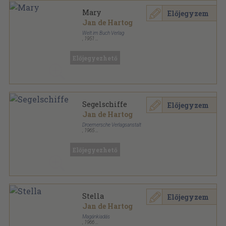
Mary
Előjegyzem
Jan de Hartog
Welt im Buch Verlag
,
1951
Vászon
,
318
oldal
Előjegyezhető
Segelschiffe
Előjegyzem
Jan de Hartog
Droemersche Verlagsanstalt
,
1965
Varrott keménykötés
,
45
oldal
Knaurs Bunte Welt sorozat
Előjegyezhető
Stella
Előjegyzem
Jan de Hartog
Magánkiadás
,
1966