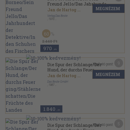
Freund Jello/Das Jahrhundert
MEGNÉZEM
der Detektive/In den Schuhen
Jan de Hartog
...
des Fischers
Verlag Das Beste
,
1970
Félbőr
,
510
oldal
Reader's Digest Auswahlbücher sorozat
60
2.440 Ft
970
,-Ft
9
Kapható pont:
Die Spur der Schlange/Der
Hund, der durchs Feuer
MEGNÉZEM
ging/Stählerne schatten/Die
Jan de Hartog
...
Früchte des Landes
Das Beste GmbH
,
1987
Fűzött keménykötés
,
510
oldal
Reader's Digest Auswahlbücher sorozat
1.840
,-Ft
5
Kapható pont:
Die Spur der Schlange/Der