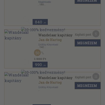
MEGNÉZEM
Magánkiadás
,
1966
Fűzött papírkötés
,
181
oldal
Albatrosz Könyvek sorozat
840
,-Ft
5
Kapható pont:
Wandelaar kapitány
Jan de Hartog
MEGNÉZEM
Szöllősy Könyvkiadó
,
1942
Félvászon
,
478
oldal
50
1.980 Ft
990
,-Ft
11
Kapható pont:
Wandelaar kapitány
Jan de Hartog
MEGNÉZEM
Szöllősy Könyvkiadó
Félvászon
,
486
oldal