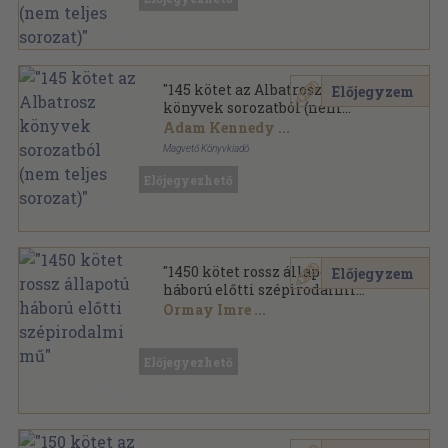
"145 kötet az Albatrosz
Előjegyzem
könyvek sorozatból (nem
teljes sorozat)"
Adam Kennedy
...
Magvető Könyvkiadó
Ragasztott papírkötés
,
40652
oldal
Előjegyezhető
Albatrosz könyvek sorozat
"1450 kötet rossz állapotú
Előjegyzem
háború előtti szépirodalmi
mű"
Ormay Imre
...
Vegyes
,
432701
oldal
Előjegyezhető