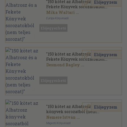
"150 kötet az Albatrosz és a
Előjegyzem
Fekete Könyvek sorozatokból
(nem teljes sorozat)"
Mika Waltari
...
Európa Könyvkiadó
Ragasztott papírkötés
,
40241
oldal
Előjegyezhető
"150 kötet az Albatrosz és a
Előjegyzem
Fekete Könyvek sorozatokból
(nem teljes sorozat)"
Desmond Bagley
...
Vegyes
,
41215
oldal
Előjegyezhető
"150 kötet az Albatrosz
Előjegyzem
könyvek sorozatból (nem
teljes sorozat)"
Nemere István
...
Magvető Könyvkiadó