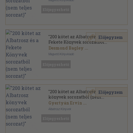
Magvető Könyvkiadó
Ragasztott papírkötés
,
52674
oldal
Előjegyezhető
Albatrosz Könyvek sorozat
"200 kötet az Albatrosz és a
Előjegyzem
Fekete Könyvek sorozatból
(nem teljes sorozat)"
Desmond Bagley
...
Magvető Könyvkiadó
Ragasztott papírkötés
,
55400
oldal
Előjegyezhető
"200 kötet az Albatrosz
Előjegyzem
könyvek sorozatból (nem
teljes sorozat)"
Gyertyán Ervin
...
Albatrosz Könyvek
Ragasztott papírkötés
,
57900
oldal
Előjegyezhető
Albatrosz könyvek sorozat