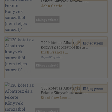
Fekete Könyvek sorozatból
(nem teljes sorozat)"
John Castle
...
Ragasztott papírkötés
,
32668
oldal
Előjegyezhető
"120 kötet az Albatrosz
Előjegyzem
könyvek sorozatból (nem
teljes sorozat)"
Dick Francis
...
Magvető Könyvkiadó
Ragasztott papírkötés
,
33497
oldal
Előjegyezhető
Albatrosz Könyvek sorozat
"130 kötet az Albatrosz és a
Előjegyzem
Fekete Könyvek sorozatból
(nem teljes sorozat)"
Stanislaw Lem
...
Ragasztott papírkötés
,
36100
oldal
Előjegyezhető