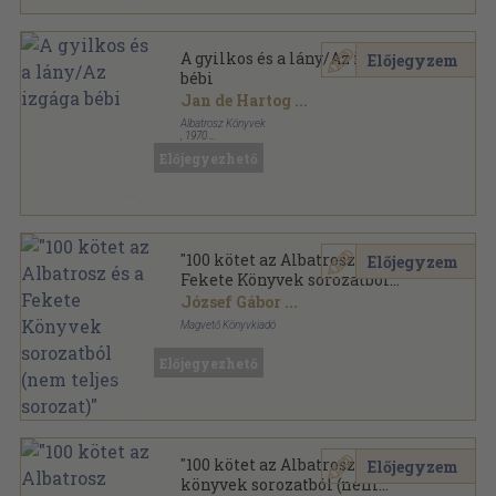
A gyilkos és a lány/Az izgága
Előjegyzem
bébi
Jan de Hartog
...
Albatrosz Könyvek
,
1970
Könyvkötői vászonkötés
,
548
oldal
Előjegyezhető
Albatrosz Könyvek sorozat
"100 kötet az Albatrosz és a
Előjegyzem
Fekete Könyvek sorozatból
(nem teljes sorozat)"
József Gábor
...
Magvető Könyvkiadó
Ragasztott papírkötés
,
27260
oldal
Előjegyezhető
"100 kötet az Albatrosz
Előjegyzem
könyvek sorozatból (nem