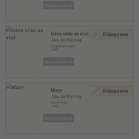
Albatrosz Könyvek sorozat
Előjegyezhető
Isten után az első
Előjegyzem
Jan de Hartog
Európa Könyvkiadó
,
1990
Vászon
,
480
oldal
Előjegyezhető
Mary
Előjegyzem
Jan de Hartog
Rohrer Verlag
,
1952
Vászon
,
276
oldal
Előjegyezhető