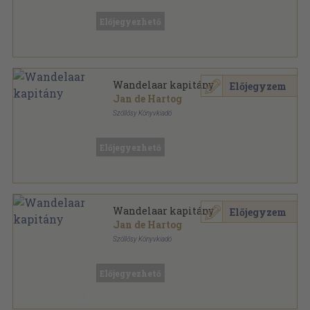
Könyvkötői kötés
,
181
oldal
Albatrosz Könyvek sorozat
Előjegyezhető
Wandelaar kapitány
Előjegyzem
Jan de Hartog
Szöllősy Könyvkiadó
Félvászon
,
486
oldal
Előjegyezhető
Wandelaar kapitány
Előjegyzem
Jan de Hartog
Szöllősy Könyvkiadó
Könyvkötői kötés
,
486
oldal
Előjegyezhető