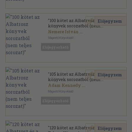
"100 kötet az Albatrosz
Előjegyzem
könyvek sorozatból (nem
teljes sorozat)"
Nemere István
...
Magvető Könyvkiadó
Ragasztott papírkötés
,
29471
oldal
Előjegyezhető
Albatrosz könyvek sorozat
"105 kötet az Albatrosz
Előjegyzem
könyvek sorozatból (nem
teljes sorozat)"
Adam Kennedy
...
Magvető Könyvkiadó
Ragasztott papírkötés
,
28865
oldal
Előjegyezhető
Albatrosz könyvek sorozat
"120 kötet az Albatrosz és a
Előjegyzem