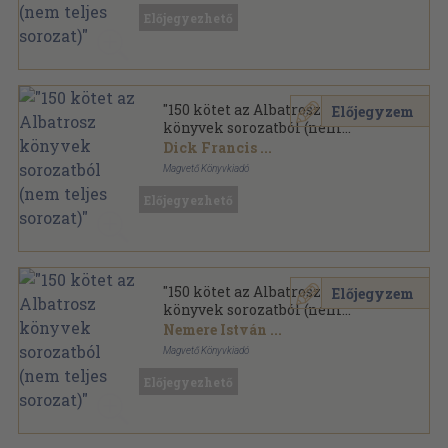
Ragasztott papírkötés
,
38000
oldal
Előjegyezhető
Albatrosz könyvek sorozat
"150 kötet az Albatrosz
Előjegyzem
könyvek sorozatból (nem
teljes sorozat)"
Dick Francis
...
Magvető Könyvkiadó
Ragasztott papírkötés
,
43905
oldal
Előjegyezhető
Albatrosz könyvek sorozat
"150 kötet az Albatrosz
Előjegyzem
könyvek sorozatból (nem
teljes sorozat)"
Nemere István
...
Magvető Könyvkiadó
Ragasztott papírkötés
,
42499
oldal
Előjegyezhető
Albatrosz könyvek sorozat