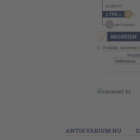
2.240 Ft
20
1.790
,-Ft
9
pont kapható
MEGNÉZEM
1 - 10 találat, összesen 1
Rendez
ANTIKVÁRIUM.HU
S