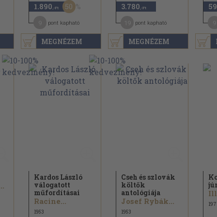
50
1.890
3.780
59
,-Ft
,-Ft
9
19
9
pont kapható
pont kapható
MEGNÉZEM
MEGNÉZEM
Kardos László
Cseh és szlovák
Ko
válogatott
költők
jú
..
műfordításai
antológiája
Il
Racine...
Josef Rybák...
197
1953
1953