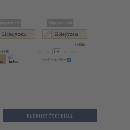
őjegyezhető
Előjegyezhető
Előjegyzem
Előjegyzem
1 oldal
Nézet:
Kaphatók előre:
ELÉRHETŐSÉGEINK