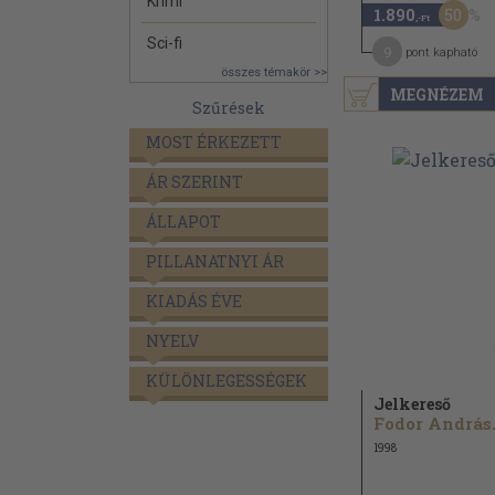
Krimi
50
1.890
,-Ft
Sci-fi
9
pont kapható
összes témakör >>
MEGNÉZEM
Szűrések
MOST ÉRKEZETT
ÁR SZERINT
ÁLLAPOT
PILLANATNYI ÁR
KIADÁS ÉVE
NYELV
KÜLÖNLEGESSÉGEK
Jelkereső
Fodor András.
1998