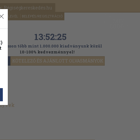
k: Régiségkereskedés.hu
A kosaram
HÍRLEVÉL
BELÉPÉS/REGISZTRÁCIÓ
MÉG
0
5000
Ft
13:52:25
)
ogasson több mint 1.000.000 kiadványunk közül
t
10-100% kedvezménnyel!
YOK
KÖTELEZŐ ÉS AJÁNLOTT OLVASMÁNYOK
önyvek