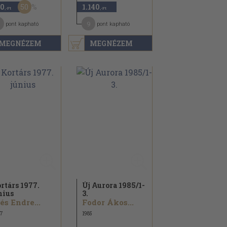
50
0
1.140
,-Ft
,-Ft
9
pont kapható
pont kapható
MEGNÉZEM
MEGNÉZEM
rtárs 1977.
Új Aurora 1985/
1-
nius
3.
lés Endre...
Fodor Ákos...
7
1985