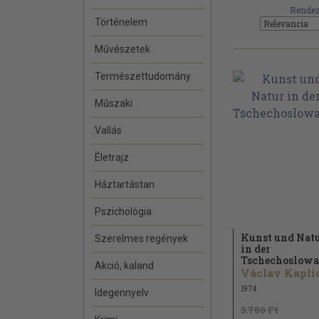
Rendez
Történelem
Művészetek
Természettudomány
Műszaki
Vallás
Életrajz
Háztartástan
Pszichológia
Kunst und Nat
Szerelmes regények
in der
Tschechoslowa
Akció, kaland
1974
Idegennyelv
3.780 Ft