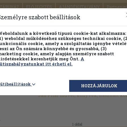
TÁRUHÁZ
ELŐJEGYZÉS
AJÁNDÉKUTALVÁNY
Partnerün
SZÁLLÍTÁS
SEGÍTSÉG
Személyre szabott beállítások
Részletes kereső
Témaköri fa
eboldalunk a következő típusú cookie-kat alkalmazza:
1) weboldal működéséhez szükséges technikai cookie, (2
Vál
unkcionális cookie, amely a szolgáltatás igénybe vételé
eszi az Ön számára könnyebbé és gyorsabbá, (3)
arketing cookie, amely alapján személyre szabott
PILLANATNYI ÁRAINK
FENNTARTHATÓ OLVASMÁN
irdetésekkel kereshetjük meg Önt.
A
ütiszabályzatunkat itt érheti el.
ütibeállítások
HOZZÁJÁRULOK
Jan Pilar művei, könyvek, használt k
.
1 oldal