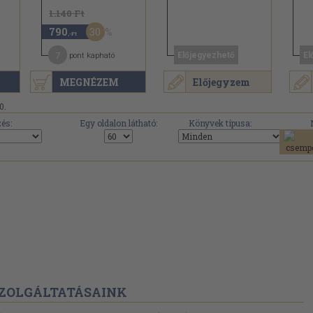
1.140 Ft
30
790
,-Ft
7
Előjegyezhető
El
pont kapható
MEGNÉZEM
Előjegyzem
0.
és:
Egy oldalon látható:
Könyvek típusa:
ZOLGÁLTATÁSAINK