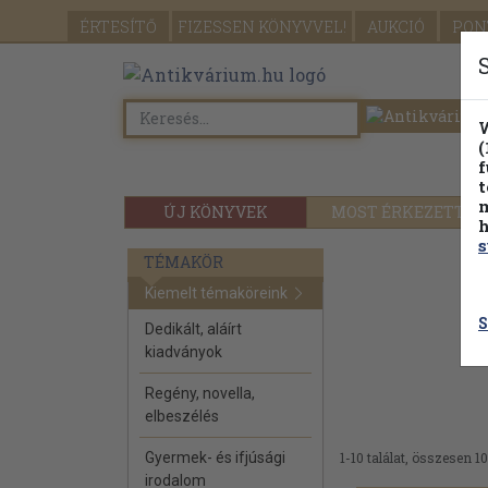
ÉRTESÍTŐ
FIZESSEN
KÖNYVVEL!
AUKCIÓ
PON
W
(
f
t
m
ÚJ KÖNYVEK
MOST ÉRKEZETT
h
s
TÉMAKÖR
Kiemelt témaköreink
S
Dedikált, aláírt
kiadványok
Regény, novella,
elbeszélés
Gyermek- és ifjúsági
1-10 találat, összesen 10
irodalom