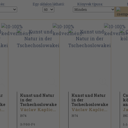
és:
Egy oldalon látható:
Könyvek típusa:
ur
Kunst und Natur
Kunst und Natur
Cs
in der
in der
kö
kei
Tschechoslowakei
Tschechoslowakei
an
Václav Kaplicky...
Václav Kaplicky...
Václav Kaplicky...
Ja
1974
1974
195
3.780 Ft
1.