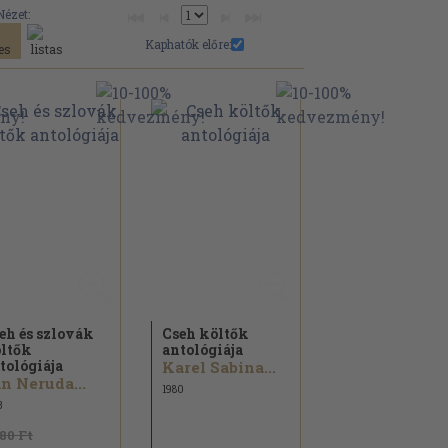
Nézet:
Kaphatók előre:
eh és szlovák
Cseh költők
ltők
antológiája
tológiája
Karel Sabina...
n Neruda...
1980
3
180 Ft