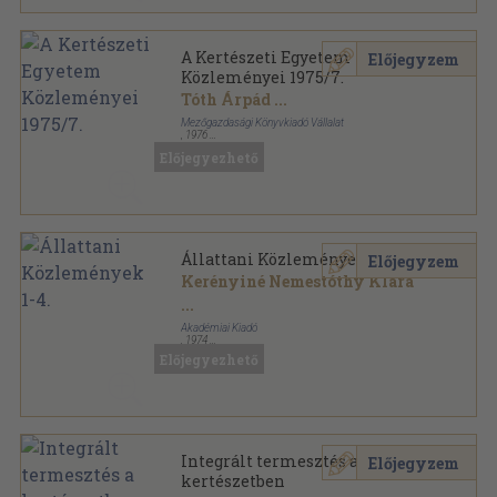
A Kertészeti Egyetem
Előjegyzem
Közleményei 1975/7.
Tóth Árpád
...
Mezőgazdasági Könyvkiadó Vállalat
,
1976
Fűzött papírkötés
,
448
oldal
Előjegyezhető
A Kertészeti Egyetem Közleményei sorozat
Állattani Közlemények 1-4.
Előjegyzem
Kerényiné Nemestóthy Klára
...
Akadémiai Kiadó
,
1974
Könyvkötői kötés
,
160
oldal
Előjegyezhető
Integrált termesztés a
Előjegyzem
kertészetben