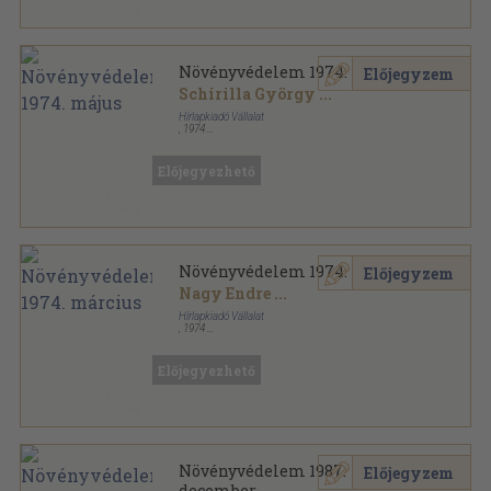
Növényvédelem 1974. május
Előjegyzem
Schirilla György
...
Hírlapkiadó Vállalat
,
1974
Tűzött kötés
,
47
oldal
Növényvédelem sorozat
Előjegyezhető
Növényvédelem 1974. március
Előjegyzem
Nagy Endre
...
Hírlapkiadó Vállalat
,
1974
Tűzött kötés
,
47
oldal
Növényvédelem sorozat
Előjegyezhető
Növényvédelem 1987.
Előjegyzem
december