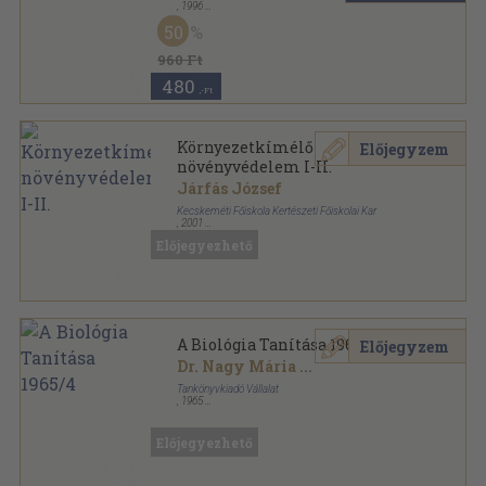
,
1996
Tűzött kötés
,
56
oldal
50
Növényvédelem sorozat
960 Ft
480
,-Ft
Környezetkímélő
Előjegyzem
növényvédelem I-II.
Járfás József
Kecskeméti Főiskola Kertészeti Főiskolai Kar
,
2001
Ragasztott papírkötés
,
795
oldal
Előjegyezhető
A Biológia Tanítása 1965/4
Előjegyzem
Dr. Nagy Mária
...
Tankönyvkiadó Vállalat
,
1965
Tűzött kötés
,
32
oldal
A Biológia Tanítása sorozat
Előjegyezhető