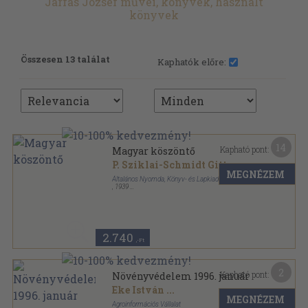
Járfás József művei, könyvek, használt
könyvek
Összesen 13 találat
Kaphatók előre:
14
Kapható pont:
Magyar köszöntő
P. Sziklai-Schmidt Gitta
...
MEGNÉZEM
Általános Nyomda, Könyv- és Lapkiadó Rt.
,
1939
Tűzött kötés
,
24
oldal
2.740
,-Ft
2
Kapható pont:
Növényvédelem 1996. január
Eke István
...
MEGNÉZEM
Agroinformációs Vállalat