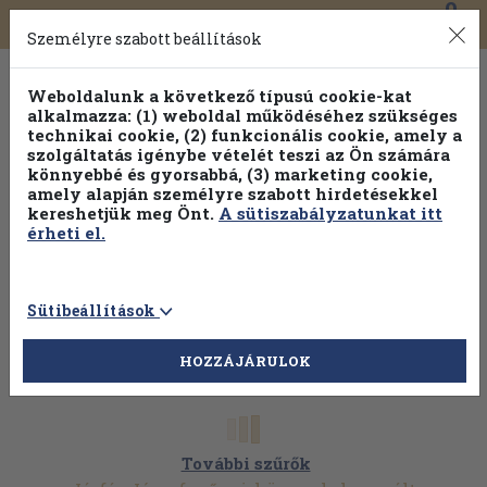
0
Toggle
Főmenü
Könyveink
navigation
Személyre szabott beállítások
Weboldalunk a következő típusú cookie-kat
alkalmazza: (1) weboldal működéséhez szükséges
technikai cookie, (2) funkcionális cookie, amely a
szolgáltatás igénybe vételét teszi az Ön számára
könnyebbé és gyorsabbá, (3) marketing cookie,
Válogasson több mint 1.000.000 kiadványunk közül
10-
amely alapján személyre szabott hirdetésekkel
100% kedvezménnyel!
kereshetjük meg Önt.
A sütiszabályzatunkat itt
érheti el.
Sütibeállítások
HOZZÁJÁRULOK
További szűrők