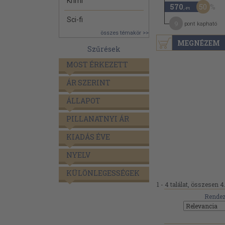
Krimi
50
570
,-Ft
Sci-fi
9
pont kapható
összes témakör >>
MEGNÉZEM
Szűrések
MOST ÉRKEZETT
ÁR SZERINT
ÁLLAPOT
PILLANATNYI ÁR
KIADÁS ÉVE
NYELV
KÜLÖNLEGESSÉGEK
1 - 4 találat, összesen 4
Rendez