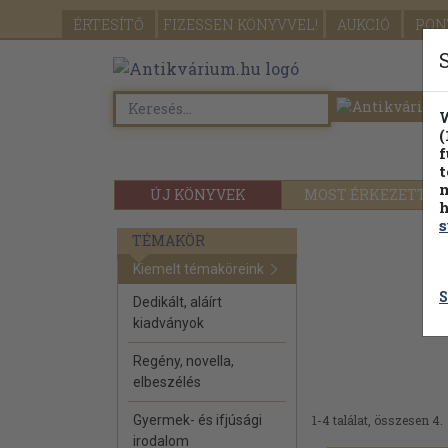
ÉRTESÍTŐ
FIZESSEN
KÖNYVVEL!
AUKCIÓ
PON
W
(
f
t
m
ÚJ KÖNYVEK
MOST ÉRKEZETT
h
s
TÉMAKÖR
Kiemelt témaköreink
S
Dedikált, aláírt
kiadványok
Regény, novella,
elbeszélés
Gyermek- és ifjúsági
1-4 találat, összesen 4.
irodalom