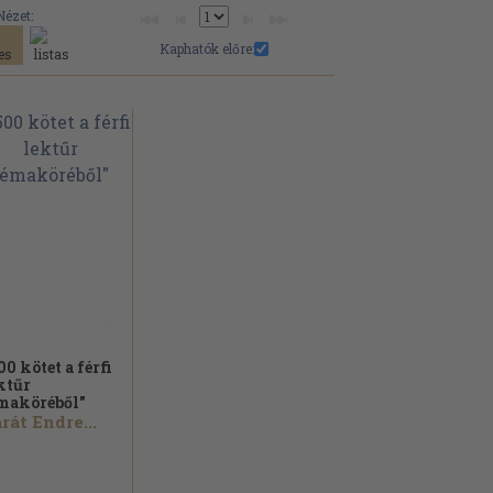
Nézet:
Kaphatók előre:
00 kötet a férfi
ktűr
maköréből"
rát Endre...