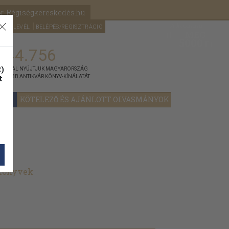
k: Régiségkereskedés.hu
A kosaram
HÍRLEVÉL
BELÉPÉS/REGISZTRÁCIÓ
MÉG
0
5000
Ft
144.756
)
ÁNNYAL NYÚJTJUK MAGYARORSZÁG
t
GYOBB ANTIKVÁR KÖNYV-KÍNÁLATÁT
YOK
KÖTELEZŐ ÉS AJÁNLOTT OLVASMÁNYOK
 könyvek