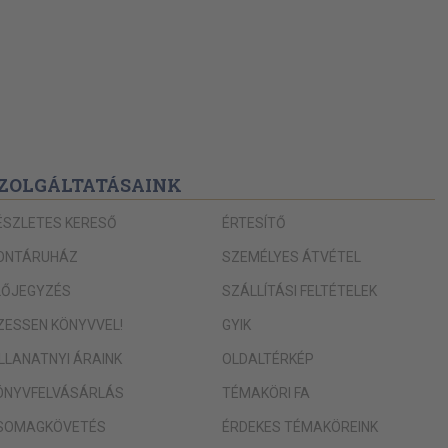
ZOLGÁLTATÁSAINK
ÉSZLETES KERESŐ
ÉRTESÍTŐ
ONTÁRUHÁZ
SZEMÉLYES ÁTVÉTEL
LŐJEGYZÉS
SZÁLLÍTÁSI FELTÉTELEK
IZESSEN KÖNYVVEL!
GYIK
ILLANATNYI ÁRAINK
OLDALTÉRKÉP
ÖNYVFELVÁSÁRLÁS
TÉMAKÖRI FA
SOMAGKÖVETÉS
ÉRDEKES TÉMAKÖREINK