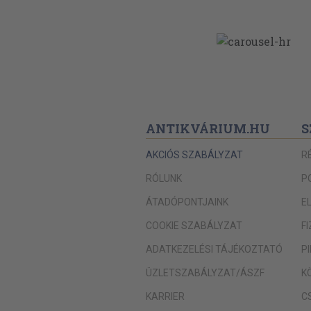
ANTIKVÁRIUM.HU
S
AKCIÓS SZABÁLYZAT
R
RÓLUNK
P
ÁTADÓPONTJAINK
E
COOKIE SZABÁLYZAT
F
ADATKEZELÉSI TÁJÉKOZTATÓ
P
ÜZLETSZABÁLYZAT/ÁSZF
K
KARRIER
C