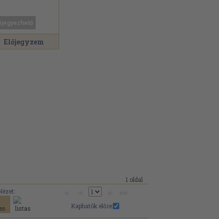
őjegyezhető
Előjegyzem
1 oldal
Nézet:
Kaphatók előre: