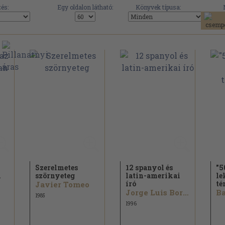
és:
Egy oldalon látható:
Könyvek típusa:
Szerelmetes
12 spanyol és
"5
n
szörnyeteg
latin-amerikai
le
író
té
Javier Tomeo
Jorge Luis Borges...
Ba
1985
1996