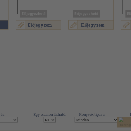
Előjegyezhető
Előjegyezhető
El
Előjegyzem
Előjegyzem
.
és:
Egy oldalon látható:
Könyvek típusa: