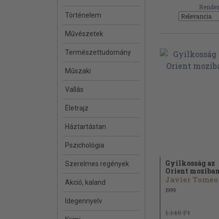
Rendez
Történelem
Művészetek
Természettudomány
Műszaki
Vallás
Életrajz
Háztartástan
Pszichológia
Gyilkosság az
Szerelmes regények
Orient moziba
Javier Tomeo
Akció, kaland
1999
Idegennyelv
1.140 Ft