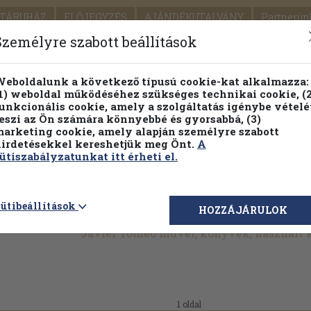
TÁRUHÁZ
ELŐJEGYZÉS
AJÁNDÉKUTALVÁNY
Partnerün
SZÁLLÍTÁS
SEGÍTSÉG
Személyre szabott beállítások
1.
Részletes kereső
Témaköri fa
eboldalunk a következő típusú cookie-kat alkalmazza:
1) weboldal működéséhez szükséges technikai cookie, (2
KIADV
unkcionális cookie, amely a szolgáltatás igénybe vételé
LEGNA
eszi az Ön számára könnyebbé és gyorsabbá, (3)
arketing cookie, amely alapján személyre szabott
PILLANATNYI ÁRAINK
FENNTARTHATÓ OLVASMÁN
irdetésekkel kereshetjük meg Önt.
A
ütiszabályzatunkat itt érheti el.
ütibeállítások
HOZZÁJÁRULOK
Javier Tomeo művei, könyvek, használt
1 oldal