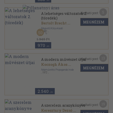
,-Ft
5
Kapható pont:
A lehetséges változatok 2.
(töredék)
MEGNÉZEM
Bertolt Brecht
...
Magvető Könyvkiadó
,
1981
50
Vászon
,
766
oldal
1.940 Ft
970
,-Ft
13
Kapható pont:
A modern művészet útjai
Koczogh Ákos
...
MEGNÉZEM
Népművelési Propaganda Iroda
,
1972
Ragasztott papírkötés
,
325
oldal
2.540
,-Ft
19
Kapható pont:
A szerelem aranykönyve
Keresztury Dezső
...