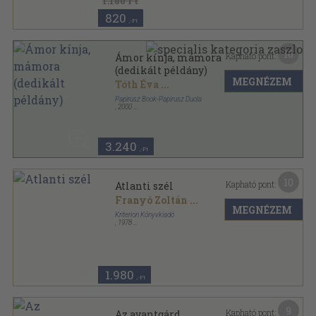
1.180 Ft
820
,-Ft
16
Kapható pont:
Ámor kínja, mámora
(dedikált példány)
MEGNÉZEM
Tóth Éva
...
Papirusz Book-Papirusz Duola
,
2000
Fűzött kemény papírkötés
,
83
oldal
3.240
,-Ft
10
Kapható pont:
Atlanti szél
Franyó Zoltán
...
MEGNÉZEM
Kriterion Könyvkiadó
,
1978
Vászon
,
572
oldal
1.980
,-Ft
9
Kapható pont:
Az avantgárd