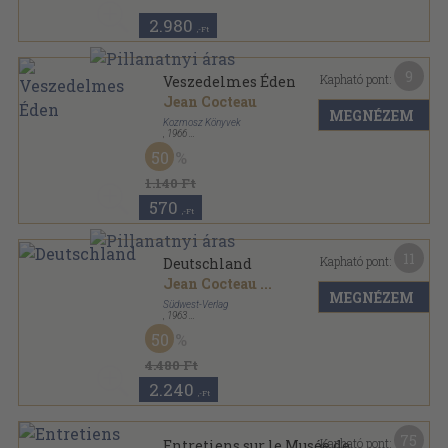
2.980
,-Ft
9
Kapható pont:
Veszedelmes Éden
Jean Cocteau
MEGNÉZEM
Kozmosz Könyvek
,
1966
Fűzött papírkötés
,
106
oldal
50
1.140 Ft
570
,-Ft
11
Kapható pont:
Deutschland
Jean Cocteau
...
MEGNÉZEM
Südwest-Verlag
,
1963
Vászon
,
232
oldal
50
4.480 Ft
2.240
,-Ft
75
Kapható pont:
Entretiens sur le Musée de