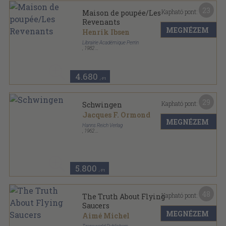
23
Kapható pont:
Maison de poupée/Les
Revenants
MEGNÉZEM
Henrik Ibsen
Librairie Académique Perrin
,
1982
Ragasztott papírkötés
,
286
oldal
Le livre de Poche sorozat
4.680
,-Ft
29
Kapható pont:
Schwingen
Jacques F. Ormond
MEGNÉZEM
Hanns Reich Verlag
,
1962
Félvászon
,
108
oldal
Terra Magica-Bildband sorozat
5.800
,-Ft
48
Kapható pont:
The Truth About Flying
Saucers
MEGNÉZEM
Aimé Michel