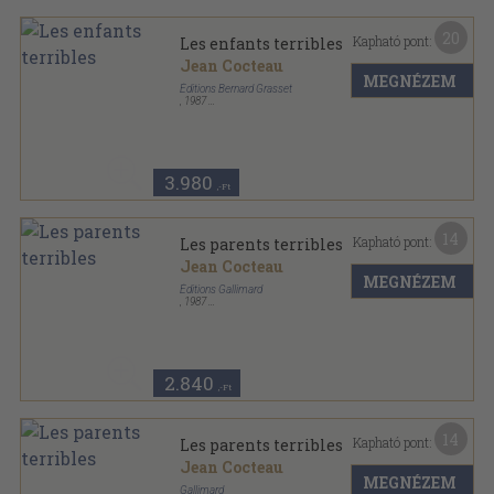
20
Kapható pont:
Les enfants terribles
Jean Cocteau
MEGNÉZEM
Éditions Bernard Grasset
,
1987
Ragasztott papírkötés
,
123
oldal
Le Livre de Poche sorozat
3.980
,-Ft
14
Kapható pont:
Les parents terribles
Jean Cocteau
MEGNÉZEM
Éditions Gallimard
,
1987
Ragasztott papírkötés
,
187
oldal
Le Livre de Poche sorozat
2.840
,-Ft
14
Kapható pont:
Les parents terribles
Jean Cocteau
MEGNÉZEM
Gallimard