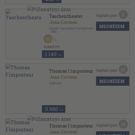
,-Ft
6
Kapható pont:
Taschentheater
Jean Cocteau
MEGNÉZEM
Rowohlt Taschenbuch Verlag GmbH
,
1965
Ragasztott papírkötés
,
141
oldal
60
rororo Taschenbuch sorozat
2.860 Ft
1.140
,-Ft
20
Kapható pont:
Thomas l'imposteur
Jean Cocteau
MEGNÉZEM
Gallimard
Ragasztott papírkötés
,
184
oldal
Le livre de Poche sorozat
3.980
,-Ft
25
Kapható pont:
Thomas l'imposteur
Jean Cocteau