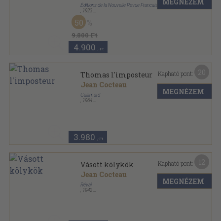
MEGNÉZEM
Éditions de la Nouvelle Revue Francaise
,
1923
Könyvkötői kötés
,
184
oldal
50
9.800 Ft
4.900
,-Ft
20
Kapható pont:
Thomas l'imposteur
Jean Cocteau
MEGNÉZEM
Gallimard
,
1964
Ragasztott papírkötés
,
184
oldal
Le livre de Poche sorozat
3.980
,-Ft
12
Kapható pont:
Vásott kölykök
Jean Cocteau
MEGNÉZEM
Révai
,
1942
Könyvkötői kötés
,
168
oldal