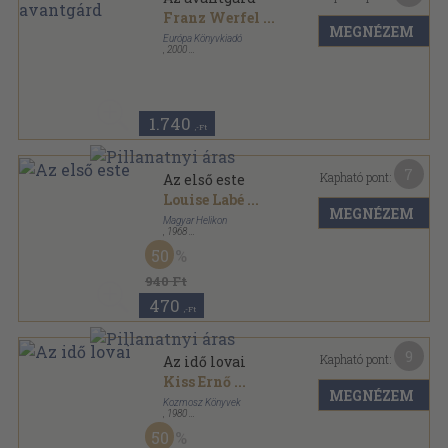
Franz Werfel
...
MEGNÉZEM
Európa Könyvkiadó
,
2000
Ragasztott papírkötés
,
252
oldal
Európa Diákkönyvtár sorozat
1.740
,-Ft
7
Kapható pont:
Az első este
Louise Labé
...
MEGNÉZEM
Magyar Helikon
,
1968
Varrott keménykötés
,
136
oldal
50
940 Ft
470
,-Ft
9
Kapható pont:
Az idő lovai
Kiss Ernő
...
MEGNÉZEM
Kozmosz Könyvek
,
1980
Vászon
,
603
oldal
50
A világirodalom gyöngyszemei sorozat