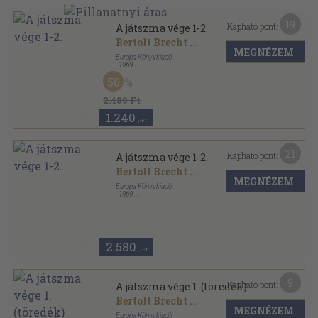
19
Kapható pont:
A játszma vége 1-2.
Bertolt Brecht
...
MEGNÉZEM
Európa Könyvkiadó
,
1969
Vászon
,
955
oldal
50
2.480 Ft
1.240
,-Ft
21
Kapható pont:
A játszma vége 1-2.
Bertolt Brecht
...
MEGNÉZEM
Európa Könyvkiadó
,
1969
Vászon
,
955
oldal
2.580
,-Ft
9
Kapható pont:
A játszma vége 1. (töredék)
Bertolt Brecht
...
MEGNÉZEM
Európa Könyvkiadó