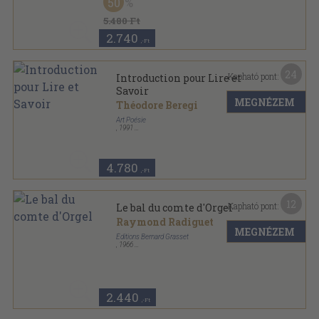
50
Cinema sorozat
5.480 Ft
2.740
,-Ft
24
Kapható pont:
Introduction pour Lire et
Savoir
MEGNÉZEM
Théodore Beregi
Art Poésie
,
1991
Ragasztott papírkötés
,
635
oldal
4.780
,-Ft
12
Kapható pont:
Le bal du comte d'Orgel
Raymond Radiguet
MEGNÉZEM
Éditions Bernard Grasset
,
1966
Ragasztott papírkötés
,
190
oldal
Le livre de Poche sorozat
2.440
,-Ft