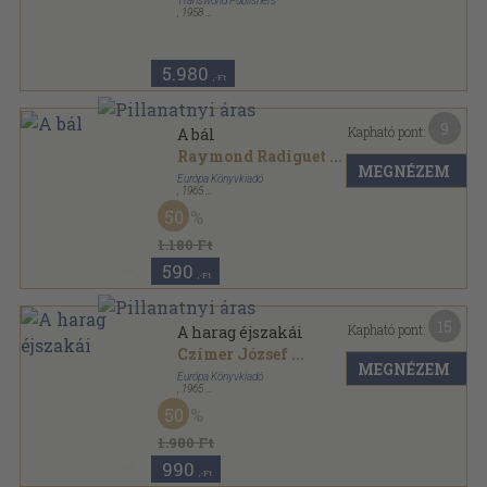
Transworld Publishers
,
1958
Ragasztott papírkötés
,
253
oldal
Corgi Books sorozat
5.980
,-Ft
9
Kapható pont:
A bál
Raymond Radiguet
...
MEGNÉZEM
Európa Könyvkiadó
,
1965
Vászon
,
491
oldal
50
1.180 Ft
590
,-Ft
15
Kapható pont:
A harag éjszakái
Czímer József
...
MEGNÉZEM
Európa Könyvkiadó
,
1965
Fűzött keménykötés
,
514
oldal
50
1.980 Ft
990
,-Ft