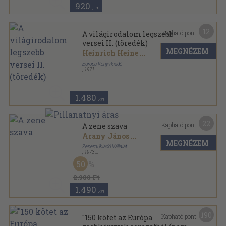
920
,-Ft
12
Kapható pont:
A világirodalom legszebb
versei II. (töredék)
MEGNÉZEM
Heinrich Heine
...
Európa Könyvkiadó
,
1971
Vászon
,
685
oldal
1.480
,-Ft
22
Kapható pont:
A zene szava
Arany János
...
MEGNÉZEM
Zeneműkiadó Vállalat
,
1973
Vászon
,
286
oldal
50
2.980 Ft
1.490
,-Ft
190
Kapható pont:
"150 kötet az Európa