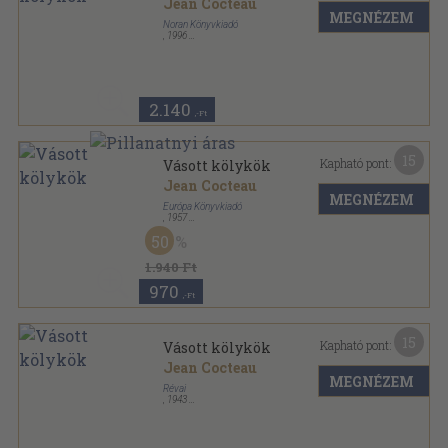
Jean Cocteau
MEGNÉZEM
Noran Könyvkiadó
,
1996
Ragasztott papírkötés
,
236
oldal
Kentaur könyvek sorozat
2.140
,-Ft
15
Kapható pont:
Vásott kölykök
Jean Cocteau
MEGNÉZEM
Európa Könyvkiadó
,
1957
Félvászon
,
180
oldal
50
1.940 Ft
970
,-Ft
15
Kapható pont:
Vásott kölykök
Jean Cocteau
MEGNÉZEM
Révai
,
1943
Fűzött kemény papírkötés
,
168
oldal