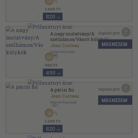
50
Janus könyvek sorozat
1.640 Ft
820
,-Ft
7
Kapható pont:
A nagy mutatvány/A
szélhámos/Vásott kölykök
MEGNÉZEM
Jean Cocteau
Európa Könyvkiadó
,
1985
50
Ragasztott papírkötés
,
253
oldal
Európa Zsebkönyvek sorozat
980 Ft
490
,-Ft
7
Kapható pont:
A párisi fiú
Jean Cocteau
MEGNÉZEM
Magvető Könyvkiadó
,
1957
Félvászon
,
142
oldal
30
1.180 Ft
820
,-Ft