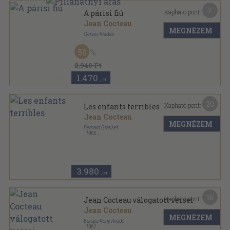
7
Kapható pont:
A párisi fiú
Jean Cocteau
MEGNÉZEM
Genius Kiadás
Könyvkötői kötés
,
104
oldal
50
Új termés sorozat
2.940 Ft
1.470
,-Ft
20
Kapható pont:
Les enfants terribles
Jean Cocteau
MEGNÉZEM
Bernard Grasset
,
1965
Ragasztott papírkötés
,
177
oldal
Le Livre de Poche sorozat
3.980
,-Ft
16
Kapható pont:
Jean Cocteau válogatott versei
Jean Cocteau
MEGNÉZEM
Európa Könyvkiadó
,
1961