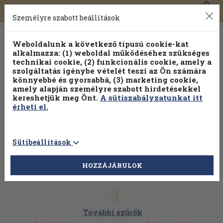
0
Toggle
Főmenü
Könyveink
navigation
Személyre szabott beállítások
Weboldalunk a következő típusú cookie-kat
alkalmazza: (1) weboldal működéséhez szükséges
technikai cookie, (2) funkcionális cookie, amely a
szolgáltatás igénybe vételét teszi az Ön számára
könnyebbé és gyorsabbá, (3) marketing cookie,
amely alapján személyre szabott hirdetésekkel
kereshetjük meg Önt.
A sütiszabályzatunkat itt
érheti el.
Sütibeállítások
HOZZÁJÁRULOK
További szűrők