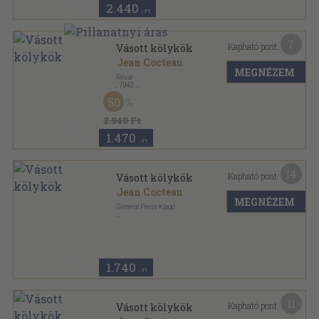
2.440
,-Ft
7
Kapható pont:
Vásott kölykök
Jean Cocteau
MEGNÉZEM
Révai
,
1942
Bársony
,
168
oldal
50
2.940 Ft
1.470
,-Ft
14
Kapható pont:
Vásott kölykök
Jean Cocteau
MEGNÉZEM
General Press Kiadó
Fűzött kemény papírkötés
,
180
oldal
1.740
,-Ft
11
Kapható pont:
Vásott kölykök