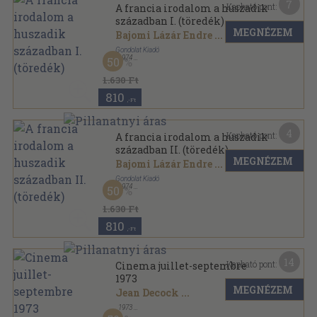
7
Kapható pont:
A francia irodalom a huszadik
században I. (töredék)
MEGNÉZEM
Bajomi Lázár Endre
...
Gondolat Kiadó
,
1974
50
Fűzött kemény papírkötés
,
503
oldal
1.630 Ft
810
,-Ft
4
Kapható pont:
A francia irodalom a huszadik
században II. (töredék)
MEGNÉZEM
Bajomi Lázár Endre
...
Gondolat Kiadó
,
1974
50
Fűzött kemény papírkötés
,
428
oldal
1.630 Ft
810
,-Ft
14
Kapható pont:
Cinema juillet-septembre
1973
MEGNÉZEM
Jean Decock
...
,
1973
Tűzött kötés
,
85
oldal