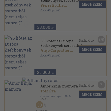
zsebkönyvek sorozatból (nem
MEGNÉZEM
teljes sorozat)"
Pierre Boulle
...
Európa Könyvkiadó
Ragasztott papírkötés
,
40723
oldal
Európa Zsebkönyvek sorozat
38.000
,-Ft
125
Kapható pont:
"95 kötet az Európa
Zsebkönyvek sorozatból (nem
MEGNÉZEM
teljes sorozat)"
Alejo Carpentier
...
Európa Könyvkiadó
Ragasztott papírkötés
,
26375
oldal
Európa Zsebkönyvek sorozat
25.000
,-Ft
7
Kapható pont:
Ámor kínja, mámora
Tóth Éva
...
MEGNÉZEM
Papirusz Book-Papirusz Duola
,
2000
Fűzött kemény papírkötés
,
83
oldal
30