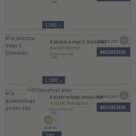
,
1969
Vászon
,
533
oldal
1.180
,-Ft
6
Kapható pont:
A játszma vége 2. (töredék)
Bertolt Brecht
...
MEGNÉZEM
Európa Könyvkiadó
,
1969
Vászon
,
422
oldal
1.280
,-Ft
6
Kapható pont:
A kísértethajó utolsó útja
Arbiter Petronius
...
MEGNÉZEM
Kozmosz Könyvek
,
1982
Vászon
,
289
oldal
60
960 Ft
380