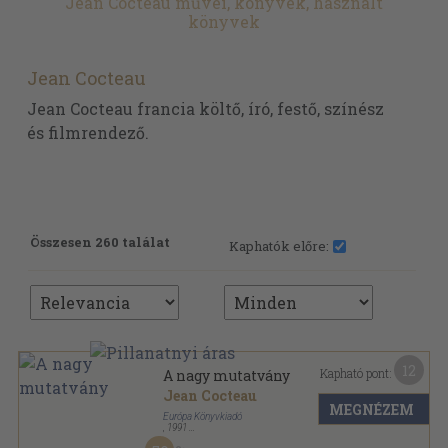
Jean Cocteau művei, könyvek, használt
könyvek
Jean Cocteau
Jean Cocteau francia költő, író, festő, színész
és filmrendező.
Összesen 260 találat
Kaphatók előre:
12
Kapható pont:
A nagy mutatvány
Jean Cocteau
MEGNÉZEM
Európa Könyvkiadó
,
1991
Fűzött kemény papírkötés
,
185
oldal