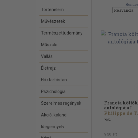
Rendez
Történelem
Művészetek
Természettudomány
Műszaki
Vallás
Életrajz
Háztartástan
Pszichológia
Francia költők
Szerelmes regények
antológiája I.
Phili
Akció, kaland
1962
Idegennyelv
940 Ft