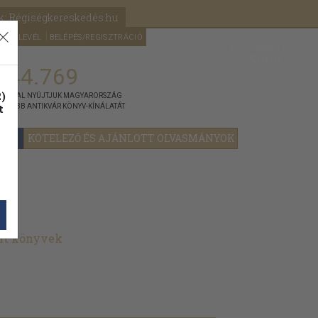
k: Régiségkereskedés.hu
A kosaram
HÍRLEVÉL
BELÉPÉS/REGISZTRÁCIÓ
MÉG
0
5000
Ft
144.769
)
ÁNNYAL NYÚJTJUK MAGYARORSZÁG
t
GYOBB ANTIKVÁR KÖNYV-KÍNÁLATÁT
YOK
KÖTELEZŐ ÉS AJÁNLOTT OLVASMÁNYOK
ált könyvek