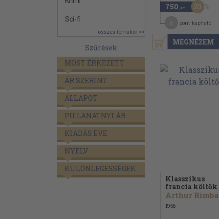
Krimi
20
750
,-Ft
Sci-fi
6
pont kapható
összes témakör >>
MEGNÉZEM
Szűrések
MOST ÉRKEZETT
ÁR SZERINT
ÁLLAPOT
PILLANATNYI ÁR
KIADÁS ÉVE
NYELV
KÜLÖNLEGESSÉGEK
Klasszikus
francia költők
A
1968