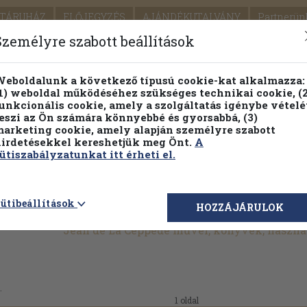
TÁRUHÁZ
ELŐJEGYZÉS
AJÁNDÉKUTALVÁNY
Partnerün
SZÁLLÍTÁS
SEGÍTSÉG
Személyre szabott beállítások
1.
Részletes kereső
Témaköri fa
eboldalunk a következő típusú cookie-kat alkalmazza:
1) weboldal működéséhez szükséges technikai cookie, (2
KIADV
unkcionális cookie, amely a szolgáltatás igénybe vételé
LEGNA
eszi az Ön számára könnyebbé és gyorsabbá, (3)
arketing cookie, amely alapján személyre szabott
PILLANATNYI ÁRAINK
FENNTARTHATÓ OLVASMÁN
irdetésekkel kereshetjük meg Önt.
A
ütiszabályzatunkat itt érheti el.
ütibeállítások
HOZZÁJÁRULOK
Jean de La Ceppéde művei, könyvek, haszn
.
1 oldal