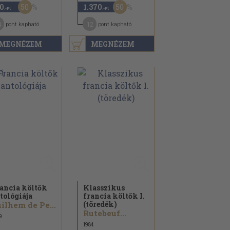
50
50
0
1.370
,-Ft
,-Ft
4
12
pont kapható
pont kapható
MEGNÉZEM
MEGNÉZEM
ancia költők
Klasszikus
tológiája
francia költők I.
(töredék)
Guilhem de Peitieu...
Rutebeuf...
9
1984