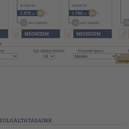
2.740 Ft
3.480 Ft
50
50
1.370
1.740
,-Ft
,-Ft
21
26
El
pont kapható
pont kapható
MEGNÉZEM
MEGNÉZEM
0.
és:
Egy oldalon látható:
Könyvek típusa:
ZOLGÁLTATÁSAINK