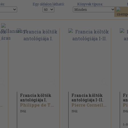
és:
Egy oldalon látható:
Könyvek típusa:
Francia költők
Francia költők
Fr
antológiája I.
antológiája I-II.
an
ppe de Thaon...
Philippe de Thaon...
Pierre Corneille...
1962
1962
196
1.