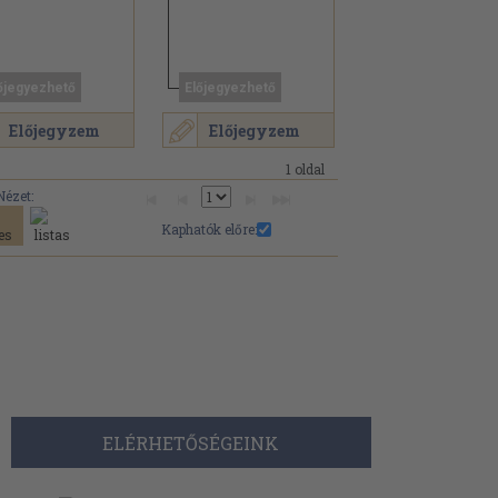
őjegyezhető
Előjegyezhető
Előjegyzem
Előjegyzem
1 oldal
Nézet:
Kaphatók előre:
ELÉRHETŐSÉGEINK