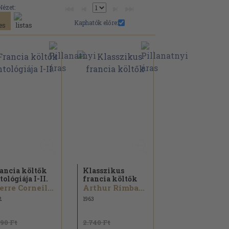
Nézet:
Kaphatók előre:
ancia költők
Klasszikus
tológiája I-II.
francia költők
Pierre Corneille...
Arthur Rimbaud...
2
1963
890 Ft
2.740 Ft