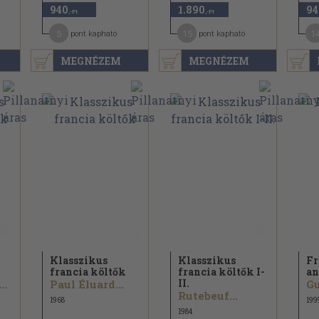
940
1.890
94
,-Ft
,-Ft
5
15
1
pont kapható
pont kapható
MEGNÉZEM
MEGNÉZEM
Klasszikus
Klasszikus
Fr
francia költők
francia költők I-
an
II.
rthur Rimbaud...
Paul Éluard...
Rutebeuf...
1968
199
1984