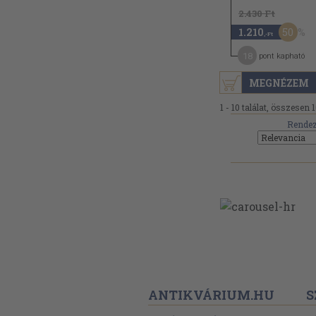
2.430 Ft
50
1.210
,-Ft
18
pont kapható
MEGNÉZEM
1 - 10 találat, összesen 1
Rendez
ANTIKVÁRIUM.HU
S