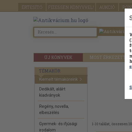
ÉRTESÍTŐ
FIZESSEN
KÖNYVVEL!
AUKCIÓ
PON
W
(
f
t
m
ÚJ KÖNYVEK
MOST ÉRKEZETT
h
s
TÉMAKÖR
Kiemelt témaköreink
S
Dedikált, aláírt
kiadványok
Regény, novella,
elbeszélés
Gyermek- és ifjúsági
1-10 találat, összesen 10
irodalom