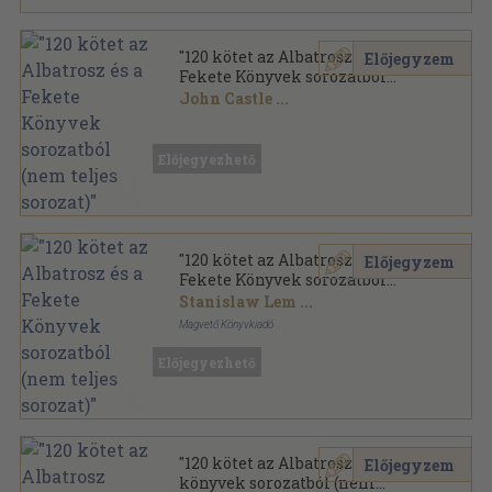
"120 kötet az Albatrosz és a
Előjegyzem
Fekete Könyvek sorozatból
(nem teljes sorozat)"
John Castle
...
Ragasztott papírkötés
,
32668
oldal
Előjegyezhető
"120 kötet az Albatrosz és a
Előjegyzem
Fekete Könyvek sorozatból
(nem teljes sorozat)"
Stanislaw Lem
...
Magvető Könyvkiadó
Ragasztott papírkötés
,
31067
oldal
Előjegyezhető
"120 kötet az Albatrosz
Előjegyzem
könyvek sorozatból (nem