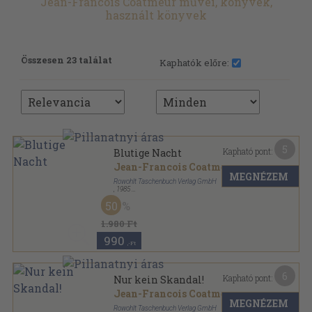
Jean-Francois Coatmeur művei, könyvek,
használt könyvek
Összesen 23 találat
Kaphatók előre:
5
Kapható pont:
Blutige Nacht
Jean-Francois Coatmeur
MEGNÉZEM
Rowohlt Taschenbuch Verlag GmbH
,
1985
Ragasztott papírkötés
,
221
oldal
50
rororo Thriller sorozat
1.980 Ft
990
,-Ft
6
Kapható pont:
Nur kein Skandal!
Jean-Francois Coatmeur
MEGNÉZEM
Rowohlt Taschenbuch Verlag GmbH