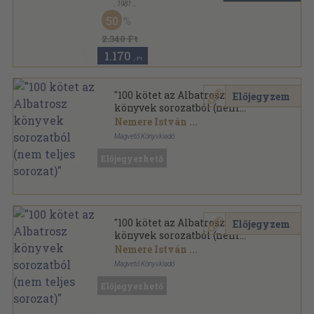
,
1981
Ragasztott papírkötés
,
205
oldal
50
rororo Thriller sorozat
2.340 Ft
1.170
,-Ft
"100 kötet az Albatrosz
Előjegyzem
könyvek sorozatból (nem
teljes sorozat)"
Nemere István
...
Magvető Könyvkiadó
Ragasztott papírkötés
,
29230
oldal
Előjegyezhető
Albatrosz könyvek sorozat
"100 kötet az Albatrosz
Előjegyzem
könyvek sorozatból (nem
teljes sorozat)"
Nemere István
...
Magvető Könyvkiadó
Ragasztott papírkötés
,
29471
oldal
Előjegyezhető
Albatrosz könyvek sorozat