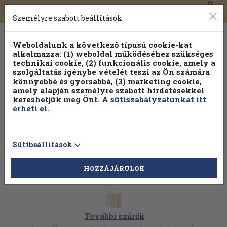
0
Toggle
Főmenü
Könyveink
navigation
Személyre szabott beállítások
Weboldalunk a következő típusú cookie-kat
alkalmazza: (1) weboldal működéséhez szükséges
technikai cookie, (2) funkcionális cookie, amely a
szolgáltatás igénybe vételét teszi az Ön számára
könnyebbé és gyorsabbá, (3) marketing cookie,
Válogasson több mint 30 000 kötet közül
amely alapján személyre szabott hirdetésekkel
Hobbi témakörökben
20% kedvezménnyel!
kereshetjük meg Önt.
A sütiszabályzatunkat itt
érheti el.
Sütibeállítások
HOZZÁJÁRULOK
További szűrők