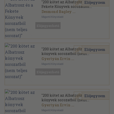
"200 kötet az Albatrosz és a
Előjegyzem
Fekete Könyvek sorozatból
(nem teljes sorozat)"
Desmond Bagley
...
Magvető Könyvkiadó
Ragasztott papírkötés
,
55400
oldal
Előjegyezhető
"200 kötet az Albatrosz
Előjegyzem
könyvek sorozatból (nem
teljes sorozat)"
Gyertyán Ervin
...
Magvető Könyvkiadó
Ragasztott papírkötés
,
57877
oldal
Előjegyezhető
Albatrosz könyvek sorozat
"200 kötet az Albatrosz
Előjegyzem
könyvek sorozatból (nem
teljes sorozat)"
Gyertyán Ervin
...
Magvető Könyvkiadó