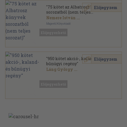
"75 kötet az Albatrosz könyvek
Előjegyzem
sorozatból (nem teljes
sorozat)"
Nemere István
...
Magvető Könyvkiadó
Fűzött papírkötés
,
20620
oldal
Előjegyezhető
Albatrosz Könyvek sorozat
"950 kötet akció-, kaland- és
Előjegyzem
bűnügyi regény"
Láng György
...
Vegyes
,
280963
oldal
Előjegyezhető