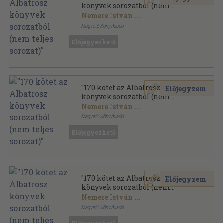
könyvek sorozatból (nem
teljes sorozat)"
Nemere István
...
Magvető Könyvkiadó
Ragasztott papírkötés
,
42499
oldal
Előjegyezhető
Albatrosz könyvek sorozat
"170 kötet az Albatrosz
Előjegyzem
könyvek sorozatból (nem
teljes sorozat)"
Nemere István
...
Magvető Könyvkiadó
Ragasztott papírkötés
,
49727
oldal
Előjegyezhető
Albatrosz Könyvek sorozat
"170 kötet az Albatrosz
Előjegyzem
könyvek sorozatból (nem
teljes sorozat)"
Nemere István
...
Magvető Könyvkiadó
Ragasztott papírkötés
,
48315
oldal