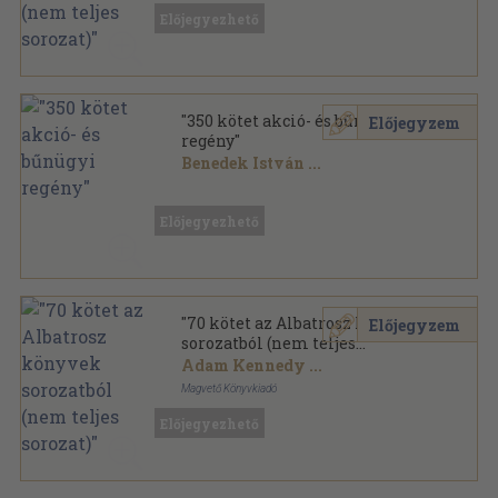
Ragasztott papírkötés
,
58075
oldal
Előjegyezhető
Albatrosz könyvek sorozat
"350 kötet akció- és bűnügyi
Előjegyzem
regény"
Benedek István
...
Vegyes
,
104577
oldal
Előjegyezhető
"70 kötet az Albatrosz könyvek
Előjegyzem
sorozatból (nem teljes
sorozat)"
Adam Kennedy
...
Magvető Könyvkiadó
Ragasztott papírkötés
,
18845
oldal
Előjegyezhető
Albatrosz könyvek sorozat