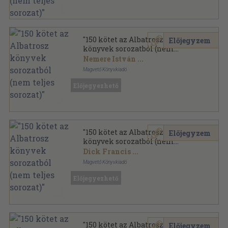
"150 kötet az Albatrosz
Előjegyzem
könyvek sorozatból (nem
teljes sorozat)"
Nemere István
...
Magvető Könyvkiadó
Ragasztott papírkötés
,
38000
oldal
Előjegyezhető
Albatrosz könyvek sorozat
"150 kötet az Albatrosz
Előjegyzem
könyvek sorozatból (nem
teljes sorozat)"
Dick Francis
...
Magvető Könyvkiadó
Ragasztott papírkötés
,
43905
oldal
Előjegyezhető
Albatrosz könyvek sorozat
"150 kötet az Albatrosz
Előjegyzem