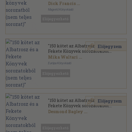
teljes sorozat)"
Dick Francis
...
Magvető Könyvkiadó
Ragasztott papírkötés
,
33497
oldal
Előjegyezhető
Albatrosz Könyvek sorozat
"150 kötet az Albatrosz és a
Előjegyzem
Fekete Könyvek sorozatokból
(nem teljes sorozat)"
Mika Waltari
...
Európa Könyvkiadó
Ragasztott papírkötés
,
40241
oldal
Előjegyezhető
"150 kötet az Albatrosz és a
Előjegyzem
Fekete Könyvek sorozatokból
(nem teljes sorozat)"
Desmond Bagley
...
Vegyes
,
41215
oldal
Előjegyezhető