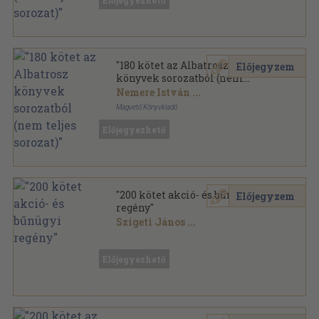
Előjegyezhető
Albatrosz könyvek sorozat
"180 kötet az Albatrosz
Előjegyzem
könyvek sorozatból (nem
teljes sorozat)"
Nemere István
...
Magvető Könyvkiadó
Ragasztott papírkötés
,
52674
oldal
Előjegyezhető
Albatrosz Könyvek sorozat
"200 kötet akció- és bűnügyi
Előjegyzem
regény"
Szigeti János
...
Vegyes
,
51860
oldal
Előjegyezhető