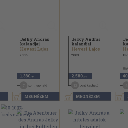
Jelky András
Jelky András
Je
kalandjai
kalandjai
ka
Hevesi Lajos
Hevesi Lajos
He
2006
2003
197
81
1.380
2.580
40
,-Ft
,-Ft
7
13
6
pont kapható
pont kapható
MEGNÉZEM
MEGNÉZEM