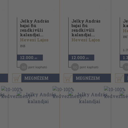
Jelky András
Jelky András
Je
bajai fiú
bajai fiú
ka
rendkivüli
rendkivüli
He
kalandjai...
kalandjai...
195
Hevesi Lajos
Hevesi Lajos
1915
1.
12.000
12.000
1.
,-Ft
,-Ft
60
60
1
pont kapható
pont kapható
MEGNÉZEM
MEGNÉZEM