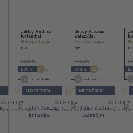
Jelky András
Jelky András
Je
kalandjai
kalandjai
ka
Hevesi Lajos
Hevesi Lajos
He
1971
1964
196
1.140 Ft
1.140 Ft
1.
50
50
570
570
57
,-Ft
,-Ft
9
9
9
pont kapható
pont kapható
MEGNÉZEM
MEGNÉZEM