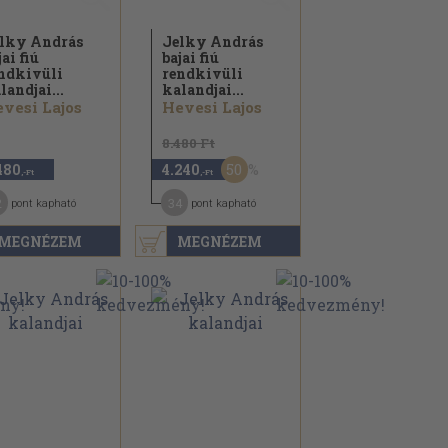
lky András
Jelky András
jai fiú
bajai fiú
ndkivüli
rendkivüli
landjai...
kalandjai...
vesi Lajos
Hevesi Lajos
8.480 Ft
50
480
4.240
,-Ft
,-Ft
2
34
pont kapható
pont kapható
MEGNÉZEM
MEGNÉZEM