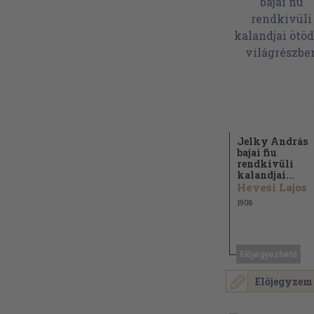
Jelky András
bajai fiu
rendkivüli
kalandjai...
Hevesi Lajos
1908
Előjegyezhető
Előjegyzem