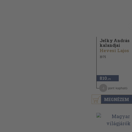
Jelky András
kalandjai
Hevesi Lajos
1975
810
,-Ft
4
pont kapható
MEGNÉZEM