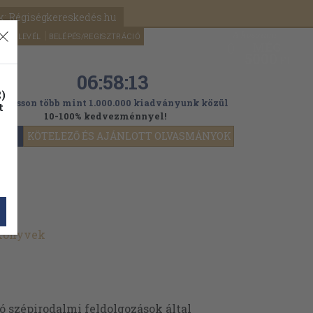
k: Régiségkereskedés.hu
A kosaram
HÍRLEVÉL
BELÉPÉS/REGISZTRÁCIÓ
MÉG
0
5000
Ft
06:58:11
)
ogasson több mint 1.000.000 kiadványunk közül
t
10-100% kedvezménnyel!
YOK
KÖTELEZŐ ÉS AJÁNLOTT OLVASMÁNYOK
 könyvek
tó szépirodalmi feldolgozások által