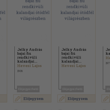
Jelky András
Jelky András
Je
bajai fiu
bajai fiú
ka
rendkivüli
rendkivüli
He
kalandjai...
kalandjai...
197
Hevesi Lajos
Hevesi Lajos
1908
Előjegyezhető
Előjegyezhető
El
Előjegyzem
Előjegyzem