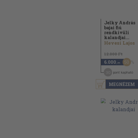
Jelky András
bajai fiú
rendkivüli
kalandjai...
Hevesi Lajos
12.000 Ft
50
6.000
,-Ft
30
pont kapható
MEGNÉZEM