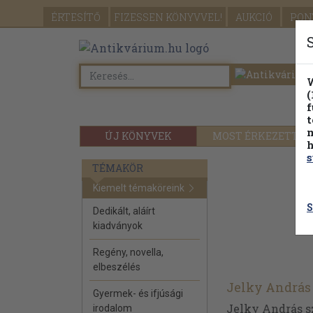
ÉRTESÍTŐ
FIZESSEN
KÖNYVVEL!
AUKCIÓ
PON
W
(
f
t
m
ÚJ KÖNYVEK
MOST ÉRKEZETT
h
s
TÉMAKÖR
Kiemelt témaköreink
S
Dedikált, aláírt
kiadványok
Regény, novella,
elbeszélés
Jelky András
Gyermek- és ifjúsági
Jelky András sz
irodalom