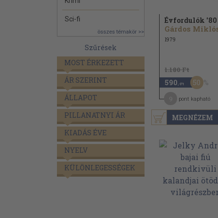
Krimi
Sci-fi
Évfordulók '80
Gárdos Mikló
összes témakör >>
1979
Szűrések
MOST ÉRKEZETT
1.180 Ft
ÁR SZERINT
50
590
,-Ft
ÁLLAPOT
9
pont kapható
PILLANATNYI ÁR
MEGNÉZEM
KIADÁS ÉVE
NYELV
KÜLÖNLEGESSÉGEK