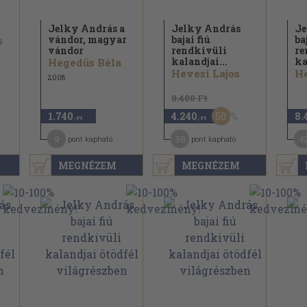
Jelky András a
Jelky András
Je
vándor, magyar
bajai fiú
ba
s
vándor
rendkivüli
re
kalandjai...
ka
Hegedűs Béla
Hevesi Lajos
He
2008
8.480 Ft
50
1.740
4.240
8.
,-Ft
,-Ft
9
38
4
pont kapható
pont kapható
MEGNÉZEM
MEGNÉZEM