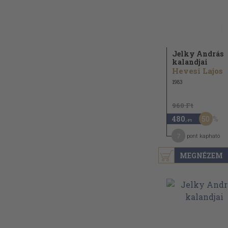
Jelky András
kalandjai
Hevesi Lajos
1983
960 Ft
50
480
,-Ft
7
pont kapható
MEGNÉZEM