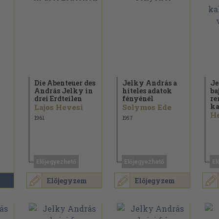
Die Abenteuer des
Jelky András a
Je
András Jelky in
hiteles adatok
ba
drei Erdteilen
fényénél
re
ka
Lajos Hevesi
Solymos Ede
He
1961
1957
Előjegyezhető
Előjegyezhető
El
Előjegyzem
Előjegyzem