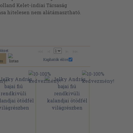
Holland Kelet-indiai Társaság
tása hitelesen nem alátámasztható.
Nézet:
Kaphatók előre: