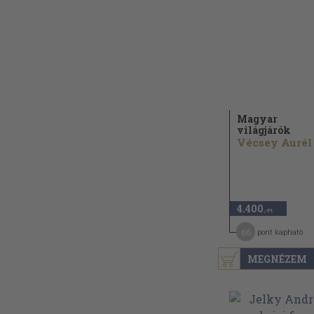
Magyar
világjárók
Vécsey Aurél
4.400
,-Ft
66
pont kapható
MEGNÉZEM