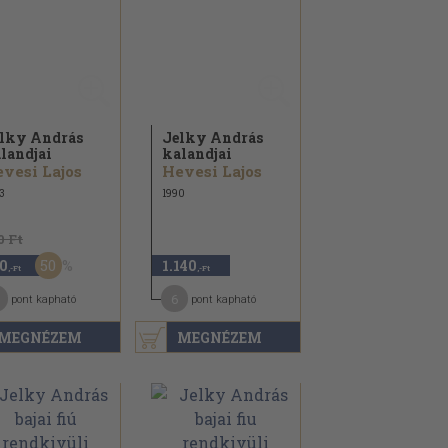
lky András
Jelky András
landjai
kalandjai
vesi Lajos
Hevesi Lajos
3
1990
0 Ft
50
0
1.140
,-Ft
,-Ft
6
pont kapható
pont kapható
MEGNÉZEM
MEGNÉZEM