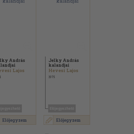
lky András
Jelky András
landjai
kalandjai
vesi Lajos
Hevesi Lajos
1
1975
őjegyezhető
Előjegyezhető
Előjegyzem
Előjegyzem