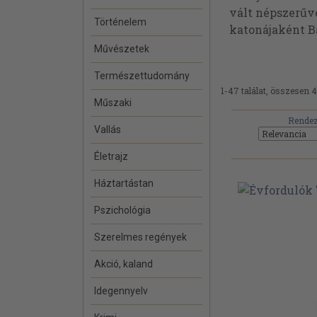
vált népszerűvé
Történelem
katonájaként Ba
Művészetek
Természettudomány
1-47 találat, összesen 4
Műszaki
Rendez
Vallás
Életrajz
Háztartástan
Pszichológia
Szerelmes regények
Akció, kaland
Idegennyelv