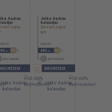
lky András
Jelky András
landjai
kalandjai
vesi Lajos
Hevesi Lajos
7
1977
740 Ft
960 Ft
20
50
390
480
,-Ft
,-Ft
3
7
pont kapható
pont kapható
MEGNÉZEM
MEGNÉZEM