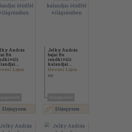
lky András
Jelky András
jai fiú
bajai fiu
ndkivüli
rendkivüli
landjai...
kalandjai...
vesi Lajos
Hevesi Lajos
1915
őjegyezhető
Előjegyezhető
Előjegyzem
Előjegyzem