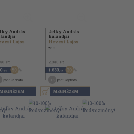
lky András
Jelky András
landjai
kalandjai
vesi Lajos
Hevesi Lajos
1
2013
140 Ft
2.340 Ft
50
30
0
1.630
,-Ft
,-Ft
15
pont kapható
pont kapható
MEGNÉZEM
MEGNÉZEM