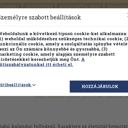
TÁRUHÁZ
ELŐJEGYZÉS
AJÁNDÉKUTALVÁNY
Partnerün
SZÁLLÍTÁS
SEGÍTSÉG
Személyre szabott beállítások
Részletes kereső
Témaköri fa
eboldalunk a következő típusú cookie-kat alkalmazza:
1) weboldal működéséhez szükséges technikai cookie, (2
Vál
unkcionális cookie, amely a szolgáltatás igénybe vételé
eszi az Ön számára könnyebbé és gyorsabbá, (3)
arketing cookie, amely alapján személyre szabott
PILLANATNYI ÁRAINK
FENNTARTHATÓ OLVASMÁN
irdetésekkel kereshetjük meg Önt.
A
ütiszabályzatunkat itt érheti el.
ütibeállítások
HOZZÁJÁRULOK
Jelky András művei, könyvek, használt
abó, kalandor, felfedező. Karaktere az életútját bemuta