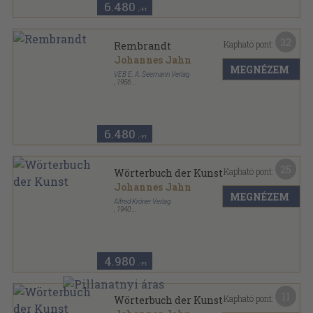
6.480
,-Ft
32
Kapható pont:
Rembrandt
Johannes Jahn
MEGNÉZEM
VEB E. A. Seemann Verlag
,
1956
Vászon
,
219
oldal
6.480
,-Ft
25
Kapható pont:
Wörterbuch der Kunst
Johannes Jahn
MEGNÉZEM
Alfred Kröner Verlag
,
1940
Vászon
,
664
oldal
Kröners Taschenausgabe sorozat
4.980
,-Ft
11
Kapható pont:
Wörterbuch der Kunst