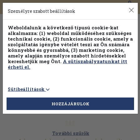
0
Toggle
Főmenü
Könyveink
navigation
Személyre szabott beállítások
Weboldalunk a következő típusú cookie-kat
alkalmazza: (1) weboldal működéséhez szükséges
technikai cookie, (2) funkcionális cookie, amely a
szolgáltatás igénybe vételét teszi az Ön számára
könnyebbé és gyorsabbá, (3) marketing cookie,
amely alapján személyre szabott hirdetésekkel
kereshetjük meg Önt.
A sütiszabályzatunkat itt
érheti el.
Sütibeállítások
HOZZÁJÁRULOK
További szűrők