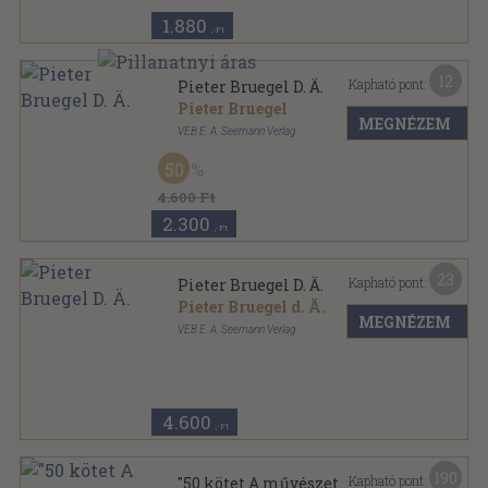
1.880
,-Ft
12
Kapható pont:
Pieter Bruegel D. Ä.
Pieter Bruegel
MEGNÉZEM
VEB E. A. Seemann Verlag
Könyvkötői papírkötés
,
14
oldal
50
Farbige Künstlermappe sorozat
4.600 Ft
2.300
,-Ft
23
Kapható pont:
Pieter Bruegel D. Ä.
Pieter Bruegel d. Ä.
MEGNÉZEM
VEB E. A. Seemann Verlag
Fűzött papírkötés
,
14
oldal
Farbige Künstlermappe sorozat
4.600
,-Ft
190
Kapható pont:
"50 kötet A művészet