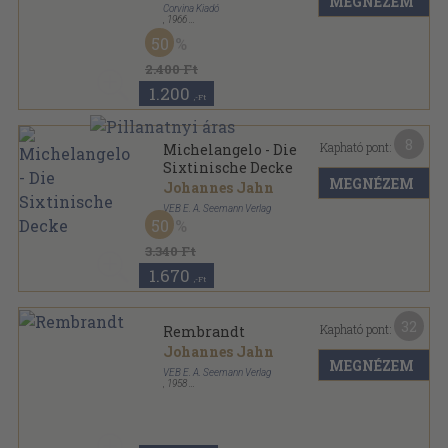
MEGNÉZEM
Corvina Kiadó
,
1966
Vászon
,
224
oldal
50
2.400 Ft
1.200
,-Ft
8
Kapható pont:
Michelangelo - Die
Sixtinische Decke
MEGNÉZEM
Johannes Jahn
VEB E. A. Seemann Verlag
50
Papírmappa
,
18
oldal
3.340 Ft
1.670
,-Ft
32
Kapható pont:
Rembrandt
Johannes Jahn
MEGNÉZEM
VEB E. A. Seemann Verlag
,
1958
Vászon
,
219
oldal