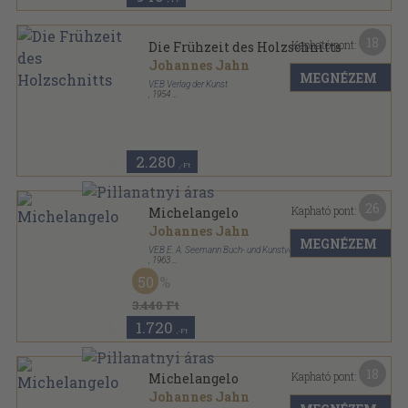
18
Kapható pont:
Die Frühzeit des Holzschnitts
Johannes Jahn
MEGNÉZEM
VEB Verlag der Kunst
,
1954
Varrott papírkötés
,
34
oldal
Das Kleine Kunstheft sorozat
2.280
,-Ft
26
Kapható pont:
Michelangelo
Johannes Jahn
MEGNÉZEM
VEB E. A. Seemann Buch- und Kunstverlag
,
1963
Vászon
,
239
oldal
50
3.440 Ft
1.720
,-Ft
18
Kapható pont:
Michelangelo
Johannes Jahn