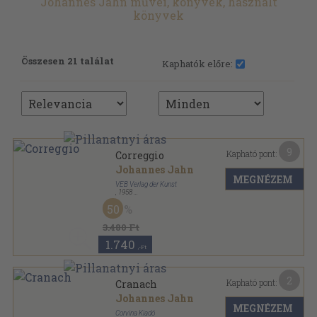
Johannes Jahn művei, könyvek, használt
könyvek
Összesen 21 találat
Kaphatók előre:
9
Kapható pont:
Correggio
Johannes Jahn
MEGNÉZEM
VEB Verlag der Kunst
,
1958
Ragasztott papírkötés
,
21
oldal
50
3.480 Ft
1.740
,-Ft
2
Kapható pont:
Cranach
Johannes Jahn
MEGNÉZEM
Corvina Kiadó