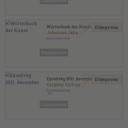
Előjegyezhető
Wörterbuch der Kunst
Előjegyzem
Johannes Jahn
...
Alfred Kröner Verlag
Vászon
,
749
oldal
Kröners Taschenausgabe sorozat
Előjegyezhető
Ezredvég 2011. december
Előjegyzem
Czigány György
...
Ezredvég Alapítvány
,
2011
Ragasztott papírkötés
,
124
oldal
Ezredvég sorozat
Előjegyezhető