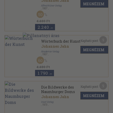
Johannes Jahn
MEGNÉZEM
Alfred Kröner Verlag
,
1957
Vászon
,
758
oldal
50
Kröners Taschenausgabe sorozat
4.480 Ft
2.240
,-Ft
9
Kapható pont:
Wörterbuch der Kunst
Johannes Jahn
MEGNÉZEM
Akademie-Verlag
,
1957
Vászon
,
730
oldal
60
4.480 Ft
1.790
,-Ft
9
Kapható pont:
Die Bildwerke des
Naumburger Doms
MEGNÉZEM
Johannes Jahn
Insel-Verlag
,
1973
Varrott keménykötés
,
62
oldal
Insel-Bücherei sorozat