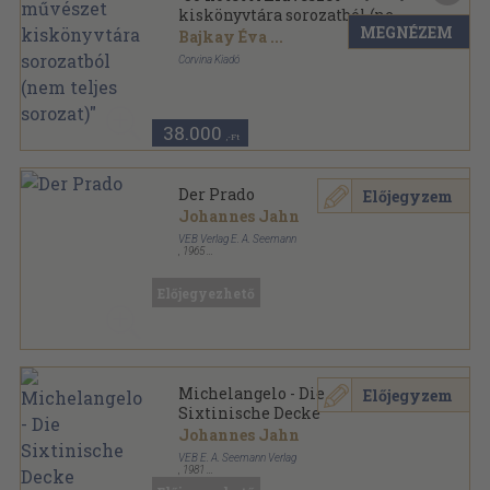
kiskönyvtára sorozatból (nem
MEGNÉZEM
teljes sorozat)"
Bajkay Éva
...
Corvina Kiadó
Varrott papírkötés
,
4200
oldal
A művészet kiskönyvtára sorozat
38.000
,-Ft
Der Prado
Előjegyzem
Johannes Jahn
VEB Verlag E. A. Seemann
,
1965
Vászon
,
187
oldal
Előjegyezhető
Michelangelo - Die
Előjegyzem
Sixtinische Decke
Johannes Jahn
VEB E. A. Seemann Verlag
,
1981
Papírmappa
,
18
oldal