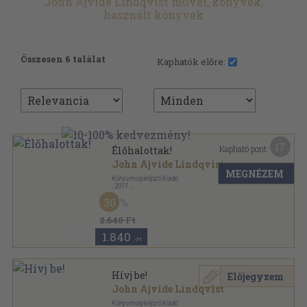
John Ajvide Lindqvist művei, könyvek,
használt könyvek
Összesen 6 találat
Kaphatók előre:
17
Kapható pont:
Élőhalottak!
John Ajvide Lindqvist
MEGNÉZEM
Könyvmolyképző Kiadó
,
2011
Ragasztott papírkötés
,
357
oldal
30
Sötét örvény sorozat
2.640 Ft
1.840
,-Ft
Hívj be!
Előjegyzem
John Ajvide Lindqvist
Könyvmolyképző Kiadó