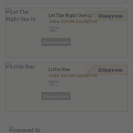
Let The Right One In
Előjegyzem
John Ajvide Lindqvist
Quercus
,
2009
Ragasztott papírkötés
,
519
oldal
Quercus Fiction sorozat
Előjegyezhető
Little Star
Előjegyzem
John Ajvide Lindqvist
Quercus
,
2011
Ragasztott papírkötés
,
533
oldal
Előjegyezhető