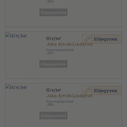
,
2014
Ragasztott papírkötés
,
590
oldal
Sötét örvény sorozat
Előjegyezhető
Hívj be!
Előjegyzem
John Ajvide Lindqvist
Könyvmolyképző Kiadó
,
2010
Ragasztott papírkötés
,
590
oldal
Sötét örvény sorozat
Előjegyezhető
Hívj be!
Előjegyzem
John Ajvide Lindqvist
Könyvmolyképző Kiadó
,
2009
Ragasztott papírkötés
,
590
oldal
Vörös pöttyös könyvek sorozat
Előjegyezhető