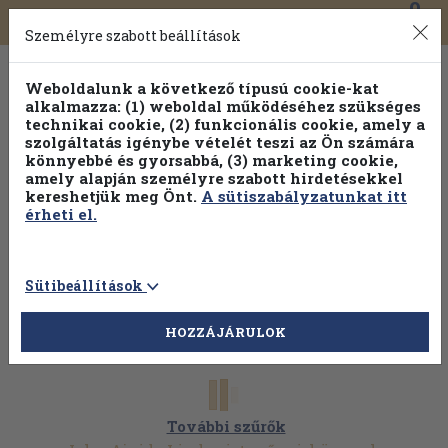
0
Toggle
Főmenü
Könyveink
navigation
Személyre szabott beállítások
Weboldalunk a következő típusú cookie-kat
alkalmazza: (1) weboldal működéséhez szükséges
technikai cookie, (2) funkcionális cookie, amely a
szolgáltatás igénybe vételét teszi az Ön számára
könnyebbé és gyorsabbá, (3) marketing cookie,
Válogasson több mint 1.000.000 kiadványunk közül
10-
amely alapján személyre szabott hirdetésekkel
100% kedvezménnyel!
kereshetjük meg Önt.
A sütiszabályzatunkat itt
érheti el.
Sütibeállítások
HOZZÁJÁRULOK
További szűrők