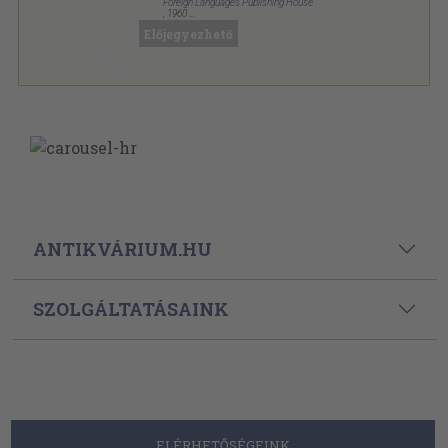
Foreign Languages Publishing House
,
1960
Fűzött keménykötés
,
558
oldal
Előjegyezhető
ANTIKVÁRIUM.HU
SZOLGÁLTATÁSAINK
ELÉRHETŐSÉGEINK