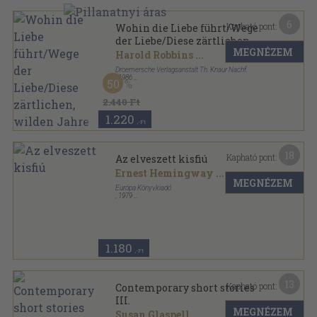
6
Kapható pont:
Wohin die Liebe führt/Wege
der Liebe/Diese zärtlichen,
MEGNÉZEM
wilden Jahre
Harold Robbins
...
Droemersche Verlagsanstalt Th. Knaur Nachf.
,
1986
50
Ragasztott papírkötés
,
978
oldal
Knaur RomanFestival sorozat
2.440 Ft
1.220
,-Ft
18
Kapható pont:
Az elveszett kisfiú
Ernest Hemingway
...
MEGNÉZEM
Európa Könyvkiadó
,
1979
Fűzött keménykötés
,
771
oldal
1.180
,-Ft
13
Kapható pont:
Contemporary short stories
III.
MEGNÉZEM
Susan Glaspell
...