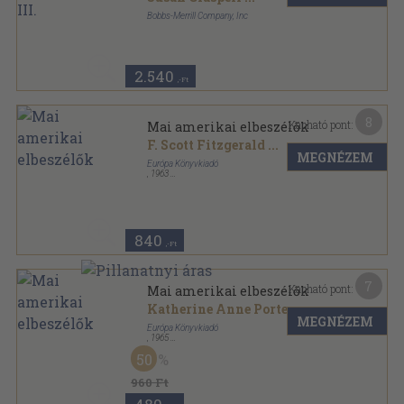
Bobbs-Merrill Company, Inc
Ragasztott papírkötés
,
237
oldal
The American Heritage sorozat
2.540
,-Ft
8
Kapható pont:
Mai amerikai elbeszélők
F. Scott Fitzgerald
...
MEGNÉZEM
Európa Könyvkiadó
,
1963
Vászon
,
674
oldal
Dekameron sorozat sorozat
840
,-Ft
7
Kapható pont:
Mai amerikai elbeszélők
Katherine Anne Porter
...
MEGNÉZEM
Európa Könyvkiadó
,
1965
Vászon
,
674
oldal
50
Dekameron sorozat sorozat
960 Ft