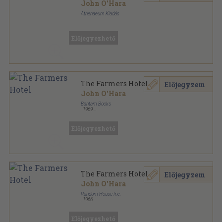
John O'Hara
Athenaeum Kiadás
Fűzött keménykötés
,
238
oldal
Athenaeum Regénytár sorozat
Előjegyezhető
The Farmers Hotel
Előjegyzem
John O'Hara
Bantam Books
,
1969
Ragasztott papírkötés
,
119
oldal
Előjegyezhető
The Farmers Hotel
Előjegyzem
John O'Hara
Random House Inc.
,
1966
Ragasztott papírkötés
,
119
oldal
A Bantam Sixty sorozat
Előjegyezhető