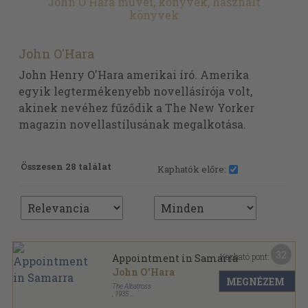
John O'Hara művei, könyvek, használt
könyvek
John O'Hara
John Henry O'Hara amerikai író. Amerika
egyik legtermékenyebb novellásírója volt,
akinek nevéhez fűződik a The New Yorker
magazin novellastílusának megalkotása.
Összesen 28 találat
Kaphatók előre:
32
Kapható pont:
Appointment in Samarra
John O'Hara
MEGNÉZEM
The Albatross
,
1935
Varrott papírkötés
,
243
oldal