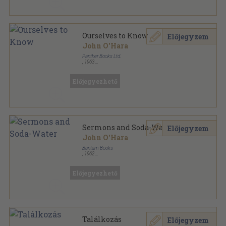
Ourselves to Know
Előjegyzem
John O'Hara
Panther Books Ltd.
,
1963
Ragasztott papírkötés
,
383
oldal
Előjegyezhető
Sermons and Soda-Water
Előjegyzem
John O'Hara
Bantam Books
,
1962
Ragasztott papírkötés
,
214
oldal
Bantam Seventy-Five sorozat
Előjegyezhető
Találkozás
Előjegyzem