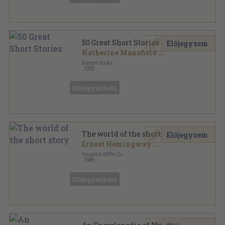
50 Great Short Stories
Előjegyzem
Katherine Mansfield
...
Bantam Books
,
2005
Ragasztott papírkötés
,
571
oldal
Bantam Classic sorozat
Előjegyezhető
The world of the short story
Előjegyzem
Ernest Hemingway
...
Houghton Mifflin Co.
,
1986
Vászon
,
847
oldal
Előjegyezhető