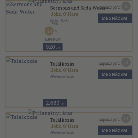
5
Kapható pont:
Sermons and Soda-Water
John O'Hara
MEGNÉZEM
Bantam Books
,
1965
Ragasztott papírkötés
,
214
oldal
50
Bantam Seventy-Five sorozat
1.840 Ft
920
,-Ft
13
Kapható pont:
Találkozás
John O'Hara
MEGNÉZEM
Athenaeum Kiadás
Vászon
,
238
oldal
Athenaeum Regénytár sorozat
2.680
,-Ft
14
Kapható pont:
Találkozás
John O'Hara
MEGNÉZEM
Athenaeum Kiadás