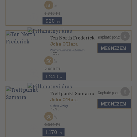
Vászon
,
238
oldal
50
Athenaeum Regénytár sorozat
1.840 Ft
920
,-Ft
6
Kapható pont:
Ten North Frederick
John O'Hara
MEGNÉZEM
Panther Granada Publishing
,
1979
Ragasztott papírkötés
,
412
oldal
50
Panther Fiction sorozat
2.480 Ft
1.240
,-Ft
6
Kapható pont:
Treffpunkt Samarra
John O'Hara
MEGNÉZEM
Aufbau-Verlag
,
1971
Ragasztott papírkötés
,
289
oldal
50
bb sorozat
2.340 Ft
1.170
,-Ft