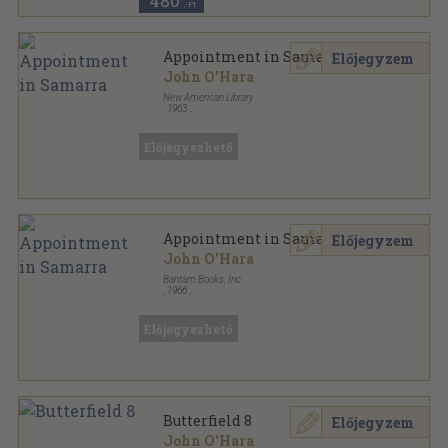
480
,-Ft
Appointment in Samarra
Előjegyzem
John O'Hara
New American Library
,
1963
Ragasztott papírkötés
,
216
oldal
Signet Classic sorozat
Előjegyezhető
Appointment in Samarra
Előjegyzem
John O'Hara
Bantam Books, Inc.
,
1966
Ragasztott papírkötés
,
240
oldal
Bantam Seventy-Five sorozat
Előjegyezhető
Butterfield 8
Előjegyzem
John O'Hara