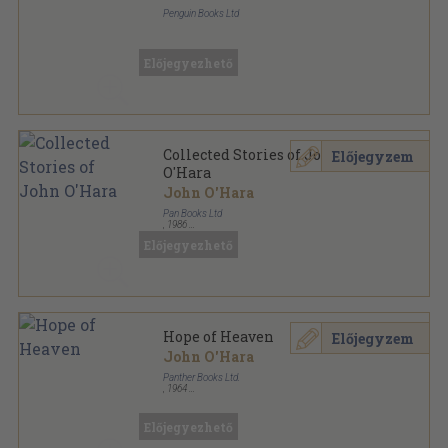
Penguin Books Ltd
Ragasztott papírkötés
,
220
oldal
Penguin Books sorozat
Előjegyezhető
Collected Stories of John
Előjegyzem
O'Hara
John O'Hara
Pan Books Ltd
,
1986
Ragasztott papírkötés
,
414
oldal
Előjegyezhető
The collected stories of sorozat
Hope of Heaven
Előjegyzem
John O'Hara
Panther Books Ltd.
,
1964
Ragasztott papírkötés
,
255
oldal
Panther Books sorozat
Előjegyezhető