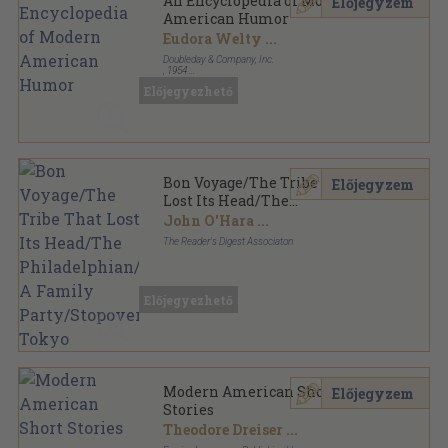
An Encyclopedia of Modern
Előjegyzem
American Humor
Eudora Welty
...
Doubleday & Company, Inc.
,
1954
Fűzött keménykötés
,
688
oldal
Előjegyezhető
Bon Voyage/The Tribe That
Előjegyzem
Lost Its Head/The
Philadelphian/ A Family
John O'Hara
...
Party/Stopover: Tokyo
The Reader's Digest Associaton
Félvászon
,
574
oldal
Reader's Digest Condensed Books sorozat
Előjegyezhető
Modern American Short
Előjegyzem
Stories
Theodore Dreiser
...