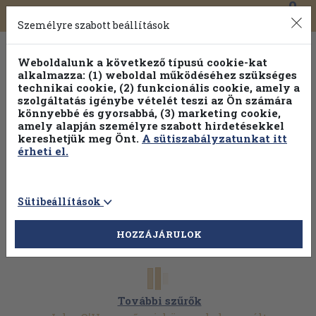
0
Toggle
Főmenü
Könyveink
navigation
Személyre szabott beállítások
Weboldalunk a következő típusú cookie-kat
alkalmazza: (1) weboldal működéséhez szükséges
technikai cookie, (2) funkcionális cookie, amely a
szolgáltatás igénybe vételét teszi az Ön számára
könnyebbé és gyorsabbá, (3) marketing cookie,
Válogasson több mint 30 000 kötet közül
amely alapján személyre szabott hirdetésekkel
Hobbi témakörökben
20% kedvezménnyel!
kereshetjük meg Önt.
A sütiszabályzatunkat itt
érheti el.
Sütibeállítások
HOZZÁJÁRULOK
További szűrők