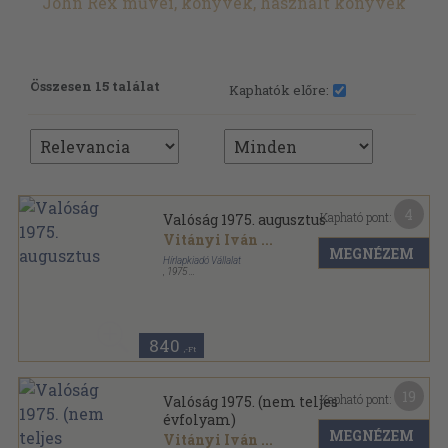
John Rex művei, könyvek, használt könyvek
Összesen 15 találat
Kaphatók előre:
4
Kapható pont:
Valóság 1975. augusztus
Vitányi Iván
...
MEGNÉZEM
Hírlapkiadó Vállalat
,
1975
Ragasztott papírkötés
,
128
oldal
Valóság sorozat
840
,-Ft
19
Kapható pont:
Valóság 1975. (nem teljes
évfolyam)
MEGNÉZEM
Vitányi Iván
...