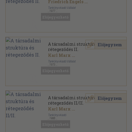
Friedrich Engels
...
Tankönyvkiadó Vállalat
,
1977
Ragasztott papírkötés
,
305
oldal
Előjegyezhető
A társadalmi struktúra és
Előjegyzem
rétegeződés II.
Karl Marx
...
Tankönyvkiadó Vállalat
,
1973
Ragasztott papírkötés
,
305
oldal
Előjegyezhető
A társadalmi struktúra és
Előjegyzem
rétegeződés II/II.
Karl Marx
...
Tankönyvkiadó
,
1988
Ragasztott papírkötés
,
302
oldal
Előjegyezhető