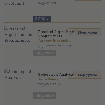
Hírlapkiadó Vállalat
,
1975
Ragasztott papírkötés
,
1280
oldal
Valóság sorozat
3.800
,-Ft
Practical Algorithms for
Előjegyzem
Programmers
Andrew Binstock
...
Addison-Wesley Publishing Company
,
1995
Ragasztott papírkötés
,
577
oldal
Előjegyezhető
Sociological Analysis
Előjegyzem
Arun Sahay
Routledge & Kegan Paul
,
1972
Varrott keménykötés
,
226
oldal
International Library of Sociology sorozat
Előjegyezhető