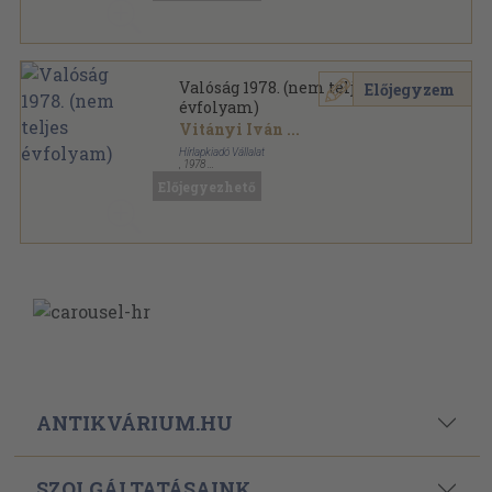
Valóság 1978. (nem teljes
Előjegyzem
évfolyam)
Vitányi Iván
...
Hírlapkiadó Vállalat
,
1978
Könyvkötői kötés
,
1408
oldal
Előjegyezhető
Valóság sorozat
ANTIKVÁRIUM.HU
SZOLGÁLTATÁSAINK