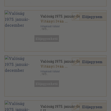
Valóság 1975. január-december
Előjegyzem
Vitányi Iván
...
Hírlapkiadó Vállalat
,
1975
Ragasztott papírkötés
,
1536
oldal
Valóság sorozat
Előjegyezhető
Valóság 1975. január-december
Előjegyzem
Vitányi Iván
...
Hírlapkiadó Vállalat
,
1975
Könyvkötői kötés
,
1536
oldal
Valóság sorozat
Előjegyezhető
Valóság 1975. január-december
Előjegyzem
I-II.