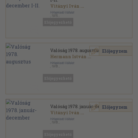
Vitányi Iván
...
Hírlapkiadó Vállalat
,
1975
Könyvkötői kötés
,
1536
oldal
Előjegyezhető
Valóság sorozat
Valóság 1978. augusztus
Előjegyzem
Hermann István
...
Hírlapkiadó Vállalat
,
1978
Ragasztott papírkötés
,
128
oldal
Valóság sorozat
Előjegyezhető
Valóság 1978. január-december
Előjegyzem
Vitányi Iván
...
Hírlapkiadó Vállalat
,
1978
Ragasztott papírkötés
,
1524
oldal
Valóság sorozat
Előjegyezhető