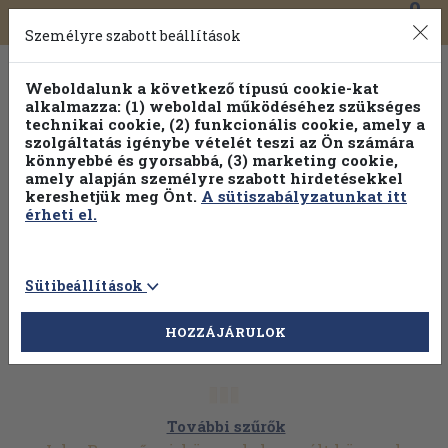
0
Toggle
Főmenü
Könyveink
navigation
Személyre szabott beállítások
Weboldalunk a következő típusú cookie-kat
alkalmazza: (1) weboldal működéséhez szükséges
technikai cookie, (2) funkcionális cookie, amely a
szolgáltatás igénybe vételét teszi az Ön számára
könnyebbé és gyorsabbá, (3) marketing cookie,
amely alapján személyre szabott hirdetésekkel
kereshetjük meg Önt.
A sütiszabályzatunkat itt
érheti el.
Sütibeállítások
HOZZÁJÁRULOK
További szűrők