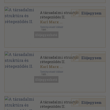
A társadalmi struktúra és
Előjegyzem
rétegeződés II.
Karl Marx
...
Tankönyvkiadó Vállalat
,
1984
Ragasztott papírkötés
,
305
oldal
Előjegyezhető
A társadalmi struktúra és
Előjegyzem
rétegeződés II.
Karl Marx
...
Tankönyvkiadó Vállalat
,
1989
Ragasztott papírkötés
,
305
oldal
Előjegyezhető
A társadalmi struktúra és
Előjegyzem
rétegeződés II.