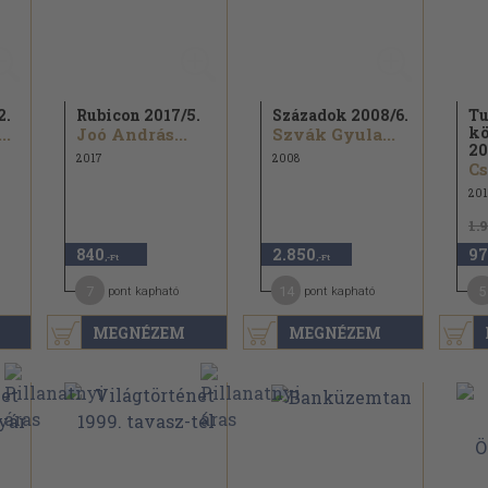
2.
Rubicon 2017/
5.
Századok 2008/
6.
T
kö
..
Joó András...
Szvák Gyula...
20
2017
2008
201
1.
840
2.850
97
,-Ft
,-Ft
7
14
5
pont kapható
pont kapható
MEGNÉZEM
MEGNÉZEM