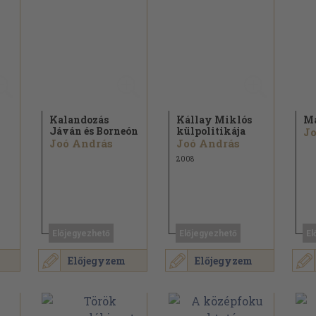
Kalandozás
Kállay Miklós
Ma
Jáván és Borneón
külpolitikája
Jo
Joó András
Joó András
2008
Előjegyezhető
Előjegyezhető
El
Előjegyzem
Előjegyzem