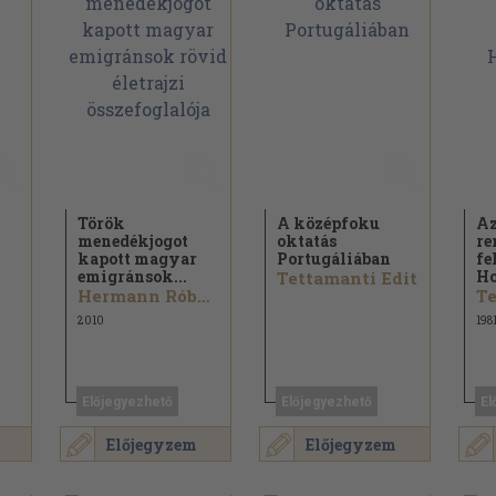
Török
A középfoku
Az
menedékjogot
oktatás
re
kapott magyar
Portugáliában
fe
emigránsok...
Ho
Tettamanti Edit
Hermann Róbert...
Te
2010
198
Előjegyezhető
Előjegyezhető
El
Előjegyzem
Előjegyzem