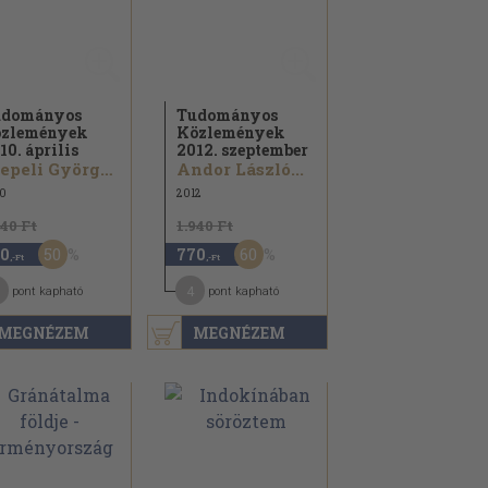
udományos
Tudományos
zlemények
Közlemények
10. április
2012. szeptember
Csepeli György...
Andor László...
0
2012
940 Ft
1.940 Ft
50
60
0
770
,-Ft
,-Ft
4
pont kapható
pont kapható
MEGNÉZEM
MEGNÉZEM