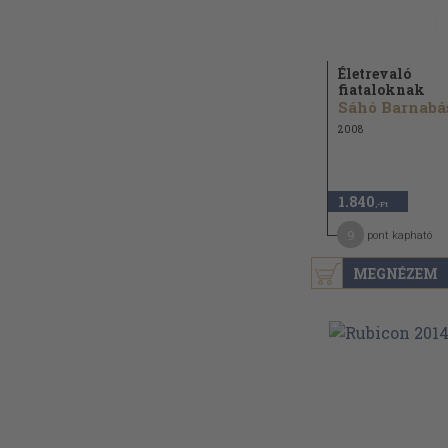
Életrevaló
fiataloknak
Sáhó Barnabás
2008
1.840
,-Ft
9
pont kapható
MEGNÉZEM