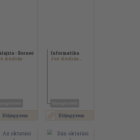
lajzia - Borneó
Informatika
ó András
Joó András...
őjegyezhető
Előjegyezhető
Előjegyzem
Előjegyzem