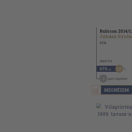
Rubicon 2014/
1
Juhász Gyula.
2014
840 Ft
20
670
,-Ft
5
pont kapható
MEGNÉZEM