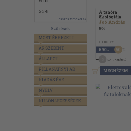
Krimi
Sci-fi
A tanóra
ökológiája
összes témakör >>
Joó András
Szűrések
1984
MOST ÉRKEZETT
1.180 Ft
ÁR SZERINT
50
590
,-Ft
ÁLLAPOT
5
pont kapható
PILLANATNYI ÁR
MEGNÉZEM
KIADÁS ÉVE
NYELV
KÜLÖNLEGESSÉGEK