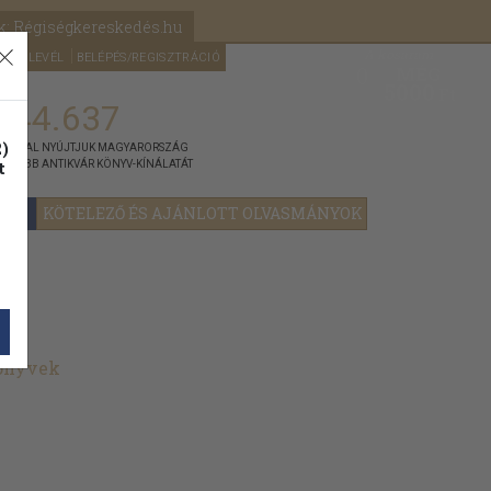
k: Régiségkereskedés.hu
A kosaram
HÍRLEVÉL
BELÉPÉS/REGISZTRÁCIÓ
MÉG
0
5000
Ft
144.637
)
ÁNNYAL NYÚJTJUK MAGYARORSZÁG
t
GYOBB ANTIKVÁR KÖNYV-KÍNÁLATÁT
YOK
KÖTELEZŐ ÉS AJÁNLOTT OLVASMÁNYOK
könyvek