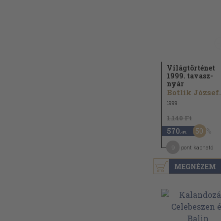
Világtörténet
1999. tavasz-
nyár
Botlik József.
1999
1.140 Ft
50
570
,-Ft
9
pont kapható
MEGNÉZEM