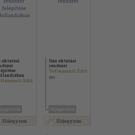
 oktatási
Dán oktatási
ndszer
rendszer
lépítése
Tettamanti Edit
llandiában
1983
ttamanti Edit
1
őjegyezhető
Előjegyezhető
Előjegyzem
Előjegyzem