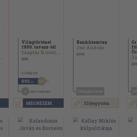
Világtörténet
Banküzemtan
Gr
1999. tavasz-tél
fö
Joó András
Ör
Csaplár Krisztián...
2006
..
Jo
1999
201
1.780 Ft
50
890
,-Ft
4
Előjegyezhető
El
pont kapható
MEGNÉZEM
Előjegyzem