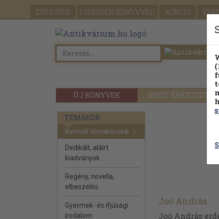
ÉRTESÍTŐ
FIZESSEN
KÖNYVVEL!
AUKCIÓ
PON
W
(
f
t
m
ÚJ KÖNYVEK
MOST ÉRKEZETT
h
s
TÉMAKÖR
Kiemelt témaköreink
S
Dedikált, aláírt
kiadványok
Regény, novella,
elbeszélés
Joó András
Gyermek- és ifjúsági
Joó András erd
irodalom