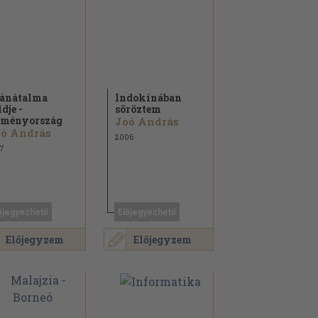
ánátalma
Indokínában
ldje -
söröztem
ményország
Joó András
ó András
2006
7
őjegyezhető
Előjegyezhető
Előjegyzem
Előjegyzem