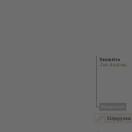
Szumátra
Joó András...
Előjegyezhető
Előjegyzem