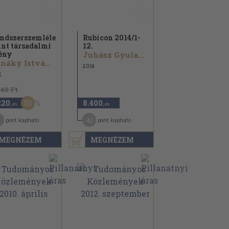
ndszerszemlélet
Rubicon 2014/
1-
nt társadalmi
12.
ény
Juhász Gyula...
Janáky István...
2014
2
440 Ft
50
220
8.400
,-Ft
,-Ft
1
42
pont kapható
pont kapható
MEGNÉZEM
MEGNÉZEM