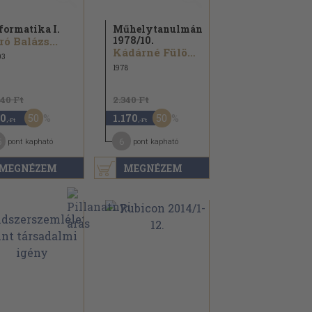
formatika I.
Műhelytanulmányok
1978/
10.
ró Balázs...
Kádárné Fülöp Judit...
03
1978
940 Ft
2.340 Ft
50
50
0
1.170
,-Ft
,-Ft
5
6
pont kapható
pont kapható
MEGNÉZEM
MEGNÉZEM