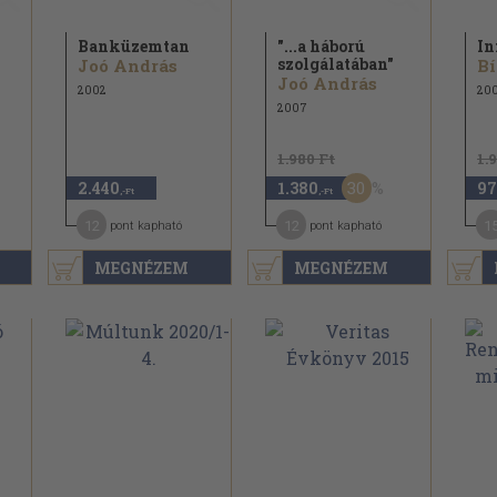
Banküzemtan
"...a háború
In
szolgálatában"
Joó András
Bí
Joó András
2002
20
2007
1.980 Ft
1.
30
2.440
1.380
97
,-Ft
,-Ft
12
12
1
pont kapható
pont kapható
MEGNÉZEM
MEGNÉZEM