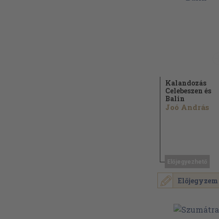
Kalandozás
Celebeszen és
Balin
Joó András
Előjegyezhető
Előjegyzem