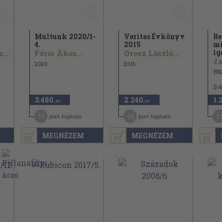
Múltunk 2020/
1-
Veritas Évkönyv
Re
4.
2015
mi
ig
...
Fóris Ákos...
Orosz László...
2020
2016
198
2.
3.480
2.240
1.
,-Ft
,-Ft
17
18
1
pont kapható
pont kapható
MEGNÉZEM
MEGNÉZEM