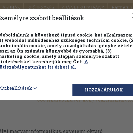
TÁRUHÁZ
ELŐJEGYZÉS
AJÁNDÉKUTALVÁNY
Partnerün
SZÁLLÍTÁS
SEGÍTSÉG
Személyre szabott beállítások
1.
Részletes kereső
Témaköri fa
eboldalunk a következő típusú cookie-kat alkalmazza:
1) weboldal működéséhez szükséges technikai cookie, (2
KIADV
unkcionális cookie, amely a szolgáltatás igénybe vételé
LEGNA
eszi az Ön számára könnyebbé és gyorsabbá, (3)
arketing cookie, amely alapján személyre szabott
PILLANATNYI ÁRAINK
FENNTARTHATÓ OLVASMÁN
irdetésekkel kereshetjük meg Önt.
A
ütiszabályzatunkat itt érheti el.
ütibeállítások
HOZZÁJÁRULOK
Joó András művei, könyvek, használt 
élyi magyar informatikus, egyetemi oktató.