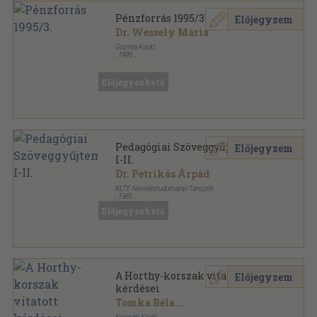
Pénzforrás 1995/3.
Előjegyzem
Dr. Wessely Mária
Gazella Kiadó
,
1995
Ragasztott papírkötés
,
121
oldal
Pénzforrás sorozat
Előjegyezhető
Pedagógiai Szöveggyűjtemény
Előjegyzem
I-II.
Dr. Petrikás Árpád
KLTE Neveléstudományi Tanszék
,
1985
Ragasztott papírkötés
,
841
oldal
Előjegyezhető
A Horthy-korszak vitatott
Előjegyzem
kérdései
Tomka Béla
...