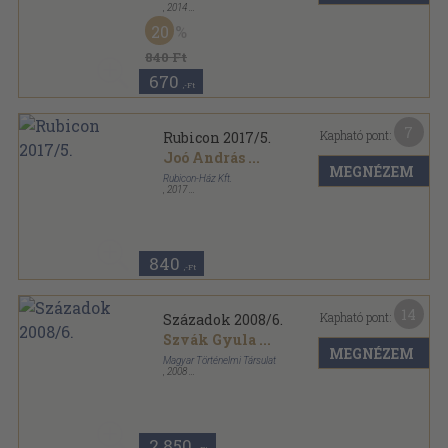
,
2014
Ragasztott papírkötés
,
81
oldal
20
Rubicon sorozat
840 Ft
670
,-Ft
7
Kapható pont:
Rubicon 2017/5.
Joó András
...
MEGNÉZEM
Rubicon-Ház Kft.
,
2017
Ragasztott papírkötés
,
81
oldal
Rubicon sorozat
840
,-Ft
14
Kapható pont:
Századok 2008/6.
Szvák Gyula
...
MEGNÉZEM
Magyar Történelmi Társulat
,
2008
Ragasztott papírkötés
,
244
oldal
Századok sorozat
2.850