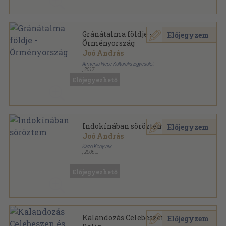
Gránátalma földje -
Előjegyzem
Örményország
Joó András
Arménia Népe Kulturális Egyesület
,
2017
Ragasztott papírkötés
,
251
oldal
Előjegyezhető
Indokínában söröztem
Előjegyzem
Joó András
Kazo Könyvek
,
2006
Ragasztott papírkötés
,
285
oldal
Előjegyezhető
Kalandozás Celebeszen és
Előjegyzem