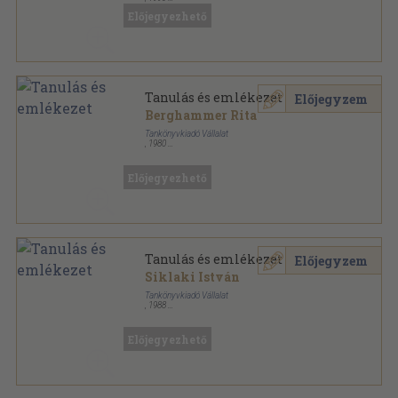
Ragasztott papírkötés
,
420
oldal
Előjegyezhető
Tanulás és emlékezet
Előjegyzem
Berghammer Rita
Tankönyvkiadó Vállalat
,
1980
Ragasztott papírkötés
,
294
oldal
Előjegyezhető
Tanulás és emlékezet
Előjegyzem
Siklaki István
Tankönyvkiadó Vállalat
,
1988
Ragasztott papírkötés
,
294
oldal
Előjegyezhető