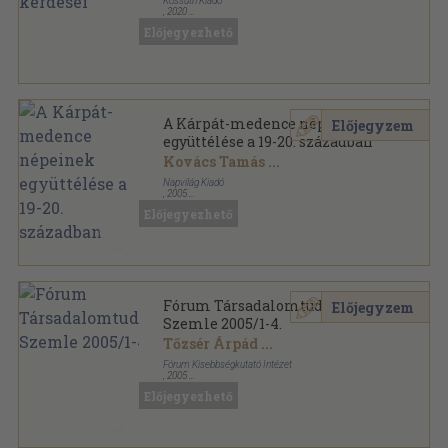
Kossuth Kiadó
,
2020
Ragasztott papírkötés
,
319
oldal
Előjegyezhető
A Kárpát-medence népeinek
Előjegyzem
együttélése a 19-20. században
Kovács Tamás
...
Napvilág Kiadó
,
2005
Ragasztott papírkötés
,
495
oldal
Előjegyezhető
Fórum Társadalomtudományi
Előjegyzem
Szemle 2005/1-4.
Tőzsér Árpád
...
Fórum Kisebbségkutató Intézet
,
2005
Ragasztott papírkötés
,
880
oldal
Előjegyezhető
Fórum Társadalomtudományi Szemle sorozat