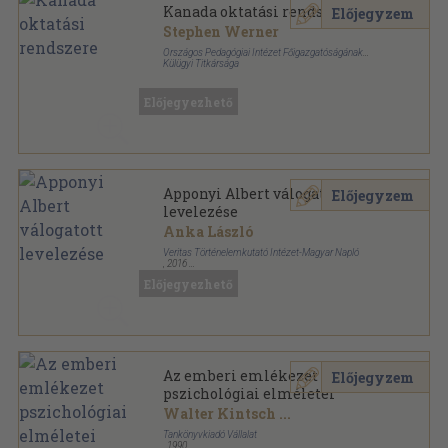
Kanada oktatási rendszere
Előjegyzem
Stephen Werner
Országos Pedagógiai Intézet Főigazgatóságának
Külügyi Titkársága
Tűzött kötés
,
56
oldal
Információ Külföldi Oktatási Rendszerekről sorozat
Előjegyezhető
Apponyi Albert válogatott
Előjegyzem
levelezése
Anka László
Veritas Történelemkutató Intézet-Magyar Napló
,
2016
Fűzött kemény papírkötés
,
445
oldal
Előjegyezhető
Veritas könyvek sorozat
Az emberi emlékezet
Előjegyzem
pszichológiai elméletei
Walter Kintsch
...
Tankönyvkiadó Vállalat
,
1990