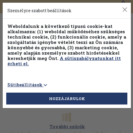
0
Toggle
Főmenü
Könyveink
navigation
Személyre szabott beállítások
Weboldalunk a következő típusú cookie-kat
alkalmazza: (1) weboldal működéséhez szükséges
technikai cookie, (2) funkcionális cookie, amely a
szolgáltatás igénybe vételét teszi az Ön számára
könnyebbé és gyorsabbá, (3) marketing cookie,
amely alapján személyre szabott hirdetésekkel
kereshetjük meg Önt.
A sütiszabályzatunkat itt
érheti el.
Sütibeállítások
HOZZÁJÁRULOK
További szűrők