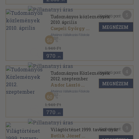
,-Ft
5
Kapható pont:
Tudományos közlemények
2010. április
MEGNÉZEM
Csepeli György
...
Általános Vállalkozási Főiskola
,
2010
50
Ragasztott papírkötés
,
308
oldal
Tudományos Közlemények sorozat
1.940 Ft
970
,-Ft
4
Kapható pont:
Tudományos Közlemények
2012. szeptember
MEGNÉZEM
Andor László
...
Általános Vállalkozási Főiskola
,
2012
60
Ragasztott papírkötés
,
188
oldal
Tudományos Közlemények sorozat
1.940 Ft
770
,-Ft
9
Kapható pont:
Világtörténet 1999. tavasz-nyár
Botlik József
...