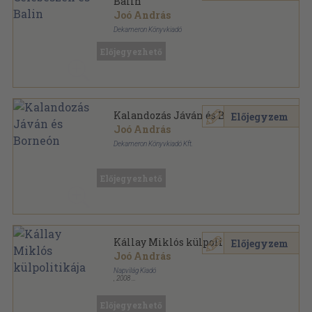
Balin
Joó András
Dekameron Könyvkiadó
Ragasztott papírkötés
,
224
oldal
Előjegyezhető
Kalandok a nagyvilágban sorozat
Kalandozás Jáván és Borneón
Előjegyzem
Joó András
Dekameron Könyvkiadó Kft.
Ragasztott papírkötés
,
346
oldal
Kalandok a nagyvilágban sorozat
Előjegyezhető
Kállay Miklós külpolitikája
Előjegyzem
Joó András
Napvilág Kiadó
,
2008
Ragasztott papírkötés
,
348
oldal
Politikatörténeti Füzetek sorozat
Előjegyezhető