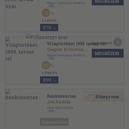
MEGNÉZEM
Magyar Tudományos Akadémia
,
1999
Ragasztott papírkötés
,
85
oldal
50
Világtörténet sorozat
1.140 Ft
570
,-Ft
4
Kapható pont:
Világtörténet 1999. tavasz-tél
Csaplár Krisztián
...
MEGNÉZEM
Magyar Tudományos Akadémia
,
1999
Ragasztott papírkötés
,
192
oldal
50
Világtörténet sorozat
1.780 Ft
890
,-Ft
Banküzemtan
Előjegyzem
Joó András
Károly Róbert Főiskola
,
2006
Ragasztott papírkötés
,
300
oldal
Előjegyezhető