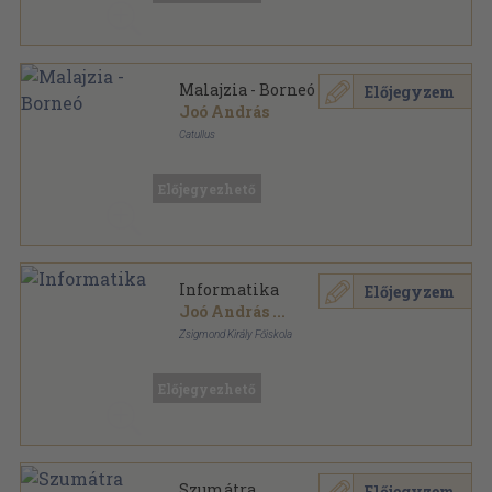
Malajzia - Borneó
Előjegyzem
Joó András
Catullus
Ragasztott papírkötés
,
284
oldal
Előjegyezhető
Informatika
Előjegyzem
Joó András
...
Zsigmond Király Főiskola
Ragasztott papírkötés
,
775
oldal
Előjegyezhető
Szumátra
Előjegyzem