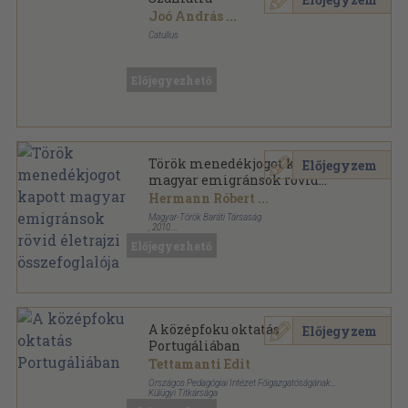
Joó András
...
Catullus
Ragasztott papírkötés
,
399
oldal
Catullus Könyvek sorozat
Előjegyezhető
Török menedékjogot kapott
Előjegyzem
magyar emigránsok rövid
életrajzi összefoglalója
Hermann Róbert
...
Magyar-Török Baráti Társaság
,
2010
Fűzött kemény papírkötés
,
130
oldal
Előjegyezhető
A középfoku oktatás
Előjegyzem
Portugáliában
Tettamanti Edit
Országos Pedagógiai Intézet Főigazgatóságának
Külügyi Titkársága
Tűzött kötés
,
29
oldal