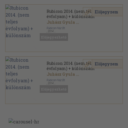
Rubicon 2014. (nem teljes
Előjegyzem
évfolyam) + különszám
Juhász Gyula
...
Rubicon-Ház Bt.
,
2014
Ragasztott papírkötés
,
914
oldal
Előjegyezhető
Rubicon sorozat
Rubicon 2014. (nem teljes
Előjegyzem
évfolyam) + különszám
Juhász Gyula
...
Rubicon-Ház Bt.
,
2014
Ragasztott papírkötés
,
712
oldal
Előjegyezhető
Rubicon sorozat