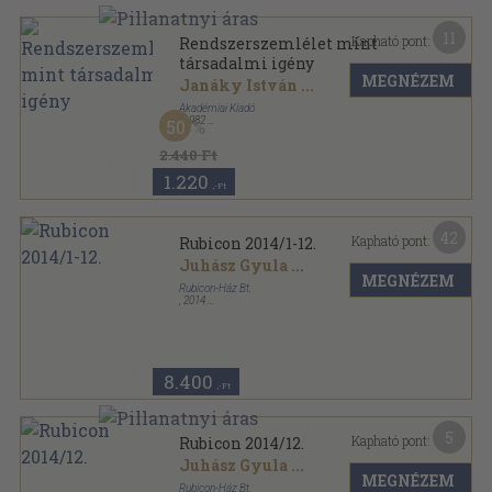
11
Kapható pont:
Rendszerszemlélet mint
társadalmi igény
MEGNÉZEM
Janáky István
...
Akadémiai Kiadó
,
1982
50
Ragasztott papírkötés
,
277
oldal
Rendszerkutatási tanulmányok sorozat
2.440 Ft
1.220
,-Ft
42
Kapható pont:
Rubicon 2014/1-12.
Juhász Gyula
...
MEGNÉZEM
Rubicon-Ház Bt.
,
2014
Ragasztott papírkötés
,
972
oldal
Rubicon sorozat
8.400
,-Ft
5
Kapható pont:
Rubicon 2014/12.
Juhász Gyula
...
MEGNÉZEM
Rubicon-Ház Bt.