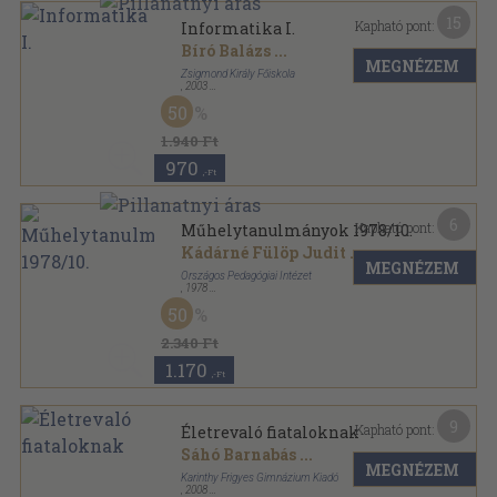
15
Kapható pont:
Informatika I.
Bíró Balázs
...
MEGNÉZEM
Zsigmond Király Főiskola
,
2003
Ragasztott papírkötés
,
246
oldal
50
1.940 Ft
970
,-Ft
6
Kapható pont:
Műhelytanulmányok 1978/10.
Kádárné Fülöp Judit
...
MEGNÉZEM
Országos Pedagógiai Intézet
,
1978
Ragasztott papírkötés
,
127
oldal
50
OPI Dokumentumok sorozat
2.340 Ft
1.170
,-Ft
9
Kapható pont:
Életrevaló fiataloknak
Sáhó Barnabás
...
MEGNÉZEM
Karinthy Frigyes Gimnázium Kiadó
,
2008