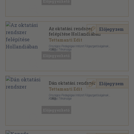
Előjegyezhető
Információ Külföldi Oktatási Rendszerekről sorozat
Az oktatási rendszer
Előjegyzem
felépítése Hollandiában
Tettamanti Edit
Országos Pedagógiai Intézet Főigazgatóságának
Külügyi Titkársága
,
1981
Tűzött kötés
,
49
oldal
Előjegyezhető
Információ Külföldi Oktatási Rendszerekről sorozat
Dán oktatási rendszer
Előjegyzem
Tettamanti Edit
Országos Pedagógiai Intézet Főigazgatóságának
Külügyi Titkársága
,
1983
Tűzött kötés
,
90
oldal
Információ Külföldi Oktatási Rendszerekről sorozat
Előjegyezhető