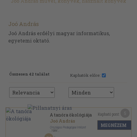
Joó András művei, könyvek, használt könyvek
Joó András
Joó András erdélyi magyar informatikus,
egyetemi oktató.
Összesen 42 találat
Kaphatók előre:
5
Kapható pont:
A tanóra ökológiája
Joó András
MEGNÉZEM
Országos Pedagógiai Intézet
,
1984
Fűzött papírkötés
,
117
oldal