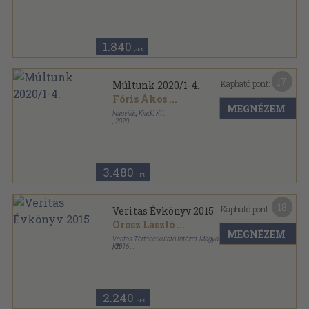
Ragasztott papírkötés
,
222
oldal
1.840
,-Ft
17
Kapható pont:
Múltunk 2020/1-4.
Fóris Ákos
...
MEGNÉZEM
Napvilág Kiadó Kft.
,
2020
Ragasztott papírkötés
,
975
oldal
Múltunk sorozat
3.480
,-Ft
18
Kapható pont:
Veritas Évkönyv 2015
Orosz László
...
MEGNÉZEM
Veritas Történetkutató Intézet-Magyar Napló Kiadó
Kft.
,
2016
Fűzött kemény papírkötés
,
355
oldal
Veritas Évkönyv sorozat
2.240
,-Ft