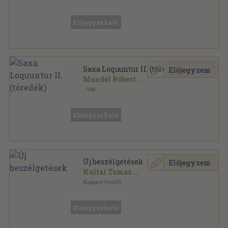
Ragasztott papírkötés
,
343
oldal
Előjegyezhető
Saxa Loquuntur II. (töredék)
Előjegyzem
Mandel Róbert
...
,
1998
Ragasztott papírkötés
,
333
oldal
Előjegyezhető
Új beszélgetések
Előjegyzem
Koltai Tamás
...
Budapest-Print Kft.
Fűzött kemény papírkötés
,
389
oldal
Előjegyezhető