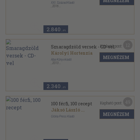
MEGNÉZEM
XXI. Század Kiadó
,
2016
Ragasztott papírkötés
,
351
oldal
2.840
,-Ft
12
Kapható pont:
Smaragdzöld versek - CD-vel
Károlyi Hortenzia
MEGNÉZEM
Aba Könyvkiadó
,
2013
Ragasztott kemény papírkötés
,
47
oldal
2.340
,-Ft
49
Kapható pont:
100 férfi, 100 recept
Jáksó László
...
MEGNÉZEM
Glória Press Kiadó
Fűzött kemény papírkötés
,
310
oldal