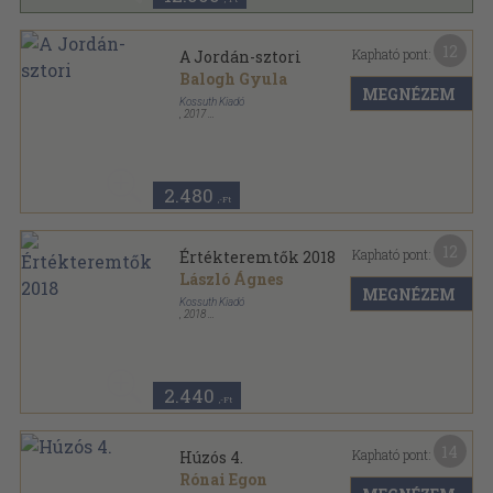
12
Kapható pont:
A Jordán-sztori
Balogh Gyula
MEGNÉZEM
Kossuth Kiadó
,
2017
Ragasztott papírkötés
,
213
oldal
2.480
,-Ft
12
Kapható pont:
Értékteremtők 2018
László Ágnes
MEGNÉZEM
Kossuth Kiadó
,
2018
Ragasztott papírkötés
,
219
oldal
Értékteremtők sorozat
2.440
,-Ft
14
Kapható pont:
Húzós 4.
Rónai Egon