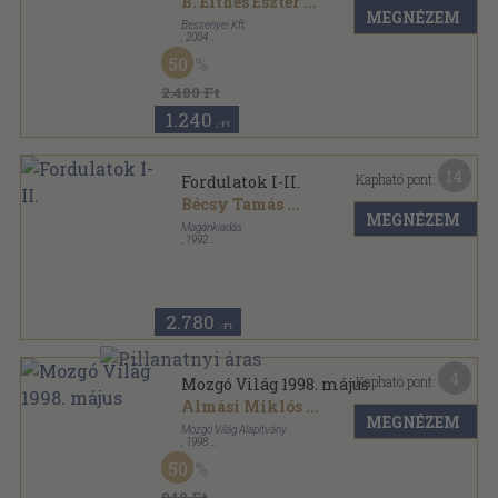
B. Élthes Eszter
...
MEGNÉZEM
Bessenyei Kft.
,
2004
Fűzött kemény papírkötés
,
277
oldal
50
2.480 Ft
1.240
,-Ft
14
Kapható pont:
Fordulatok I-II.
Bécsy Tamás
...
MEGNÉZEM
Magánkiadás
,
1992
Ragasztott papírkötés
,
532
oldal
2.780
,-Ft
4
Kapható pont:
Mozgó Világ 1998. május
Almási Miklós
...
MEGNÉZEM
Mozgó Világ Alapítvány
,
1998
Ragasztott papírkötés
,
128
oldal
50
Mozgó Világ sorozat
940 Ft