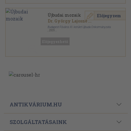
Újbudai mozaik
Előjegyzem
Dr. György Lajosné
...
Budapest Főváros XI. kerület Újbuda Önkormányzata
,
2005
Fűzött kemény papírkötés
,
131
oldal
Előjegyezhető
ANTIKVÁRIUM.HU
SZOLGÁLTATÁSAINK