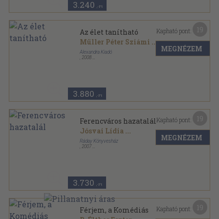
3.240
,-Ft
19
Kapható pont:
Az élet tanítható
Müller Péter Sziámi
...
MEGNÉZEM
Alexandra Kiadó
,
2008
Ragasztott papírkötés
,
326
oldal
3.880
,-Ft
19
Kapható pont:
Ferencváros hazatalál
Jósvai Lídia
...
MEGNÉZEM
Ráday Könyvesház
,
2007
Ragasztott papírkötés
,
154
oldal
3.730
,-Ft
19
Kapható pont:
Férjem, a Komédiás