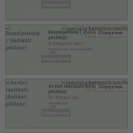
Fűzött kemény papírkötés
,
213
oldal
Előjegyezhető
Beszélgetések I. (dedikált
Előjegyzem
példány)
D. Magyari Imre
Pesti Műsor Lap- és Könyvkiadó Kft.
,
1995
Ragasztott papírkötés
,
302
oldal
Előjegyezhető
Az élet tanítható (dedikált
Előjegyzem
példány)
Dr. Kardos Lea
...
Alexandra Kiadó
,
2008
Ragasztott papírkötés
,
326
oldal
Előjegyezhető