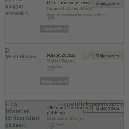
Híres magyar orvosok 4.
Előjegyzem
Balsaráti Vitus János
Galenus Gyógyszerészeti Lap- és Könyvkiadó Kft.
,
2003
Fűzött kemény papírkötés
,
131
oldal
Híres magyar orvosok sorozat
Előjegyezhető
Mesterkurzus
Előjegyzem
Koltai Tamás
...
Hanga Kiadó
,
2003
Ragasztott papírkötés
,
159
oldal
Előjegyezhető
135 lehetetlen történet (aláírt
Előjegyzem
példány)
Szoboszlai Margit
AB OVO Kiadó
,
1997