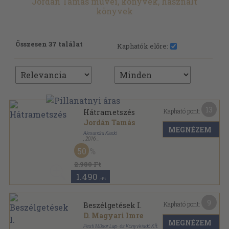
Jordán Tamás művei, könyvek, használt
könyvek
Összesen 37 találat
Kaphatók előre:
13
Kapható pont:
Hátrametszés
Jordán Tamás
MEGNÉZEM
Alexandra Kiadó
,
2016
Fűzött kemény papírkötés
,
303
oldal
50
2.980 Ft
1.490
,-Ft
9
Kapható pont:
Beszélgetések I.
D. Magyari Imre
MEGNÉZEM
Pesti Műsor Lap- és Könyvkiadó Kft.