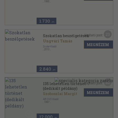
,
1995
Ragasztott papírkötés
,
302
oldal
1.730
,-Ft
23
Kapható pont:
Szokatlan beszélgetések
Ungvári Tamás
MEGNÉZEM
Scolar Kiadó
,
2013
Fűzött kemény papírkötés
,
222
oldal
A kérdező sorozat
2.840
,-Ft
60
Kapható pont:
135 lehetetlen történet
(dedikált példány)
MEGNÉZEM
Szoboszlai Margit
AB OVO Kiadó
,
1997
Fűzött kemény papírkötés
,
213
oldal
12.000
,-Ft