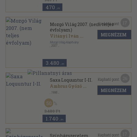
470
,-Ft
17
Kapható pont:
Mozgó Világ 2007. (nem teljes
évfolyam)
MEGNÉZEM
Vitányi Iván
...
Mozgó Világ Alapítvány
,
2007
Ragasztott papírkötés
,
1408
oldal
Mozgó Világ sorozat
3.480
,-Ft
26
Kapható pont:
Saxa Loquuntur I-II.
Ambrus Győző
...
MEGNÉZEM
,
1998
Ragasztott papírkötés
,
676
oldal
50
3.480 Ft
1.740
,-Ft
17
Kapható pont:
Színházszerelem