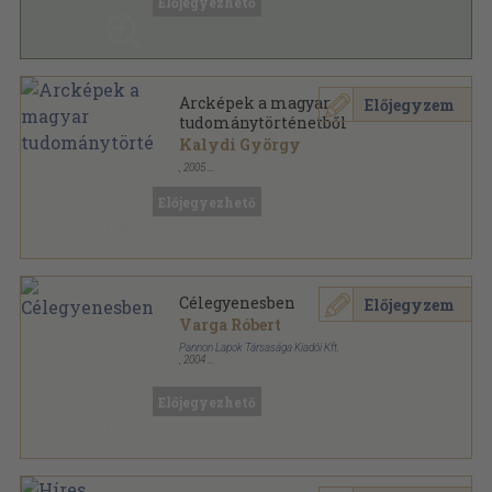
Előjegyezhető
Arcképek a magyar
Előjegyzem
tudománytörténetből
Kalydi György
,
2005
Ragasztott papírkötés
,
184
oldal
Előjegyezhető
Célegyenesben
Előjegyzem
Varga Róbert
Pannon Lapok Társasága Kiadói Kft.
,
2004
Ragasztott papírkötés
,
140
oldal
Előjegyezhető