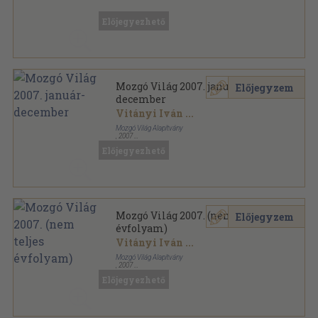
Fűzött kemény papírkötés
,
251
oldal
Előjegyezhető
Mozgó Világ 2007. január-
Előjegyzem
december
Vitányi Iván
...
Mozgó Világ Alapítvány
,
2007
Ragasztott papírkötés
,
1536
oldal
Előjegyezhető
Mozgó Világ sorozat
Mozgó Világ 2007. (nem teljes
Előjegyzem
évfolyam)
Vitányi Iván
...
Mozgó Világ Alapítvány
,
2007
Ragasztott papírkötés
,
1536
oldal
Előjegyezhető
Mozgó Világ sorozat