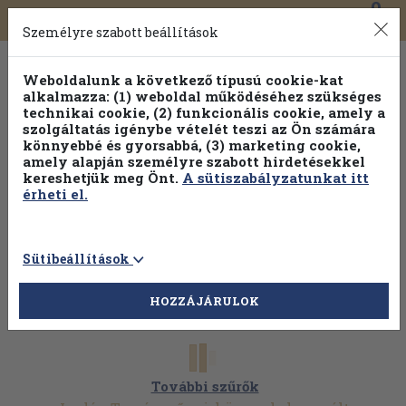
0
Toggle
Főmenü
Könyveink
navigation
Személyre szabott beállítások
Weboldalunk a következő típusú cookie-kat
alkalmazza: (1) weboldal működéséhez szükséges
technikai cookie, (2) funkcionális cookie, amely a
szolgáltatás igénybe vételét teszi az Ön számára
könnyebbé és gyorsabbá, (3) marketing cookie,
amely alapján személyre szabott hirdetésekkel
kereshetjük meg Önt.
A sütiszabályzatunkat itt
érheti el.
Sütibeállítások
HOZZÁJÁRULOK
További szűrők