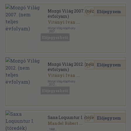
Mozgó Világ 2007. (nem teljes
Előjegyzem
évfolyam)
Vitányi Iván
...
Mozgó Világ Alapítvány
,
2007
Ragasztott papírkötés
,
1278
oldal
Előjegyezhető
Mozgó Világ sorozat
Mozgó Világ 2012. (nem teljes
Előjegyzem
évfolyam)
Vitányi Iván
...
Mozgó Világ Alapítvány
,
2012
Ragasztott papírkötés
,
1248
oldal
Előjegyezhető
Mozgó Világ sorozat
Saxa Loquuntur I. (töredék)
Előjegyzem
Mandel Róbert
...
,
1998