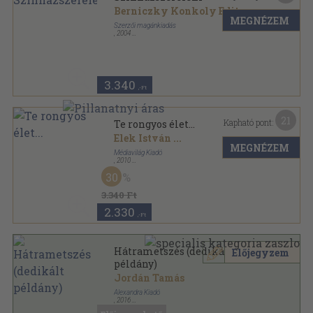
Berniczky Konkoly Edit
...
MEGNÉZEM
Szerzői magánkiadás
,
2004
Fűzött kemény papírkötés
,
168
oldal
3.340
,-Ft
21
Kapható pont:
Te rongyos élet...
Elek István
...
MEGNÉZEM
Médiavilág Kiadó
,
2010
Ragasztott papírkötés
,
320
oldal
30
Új reformkor sorozat
3.340 Ft
2.330
,-Ft
Hátrametszés (dedikált
Előjegyzem
példány)
Jordán Tamás
Alexandra Kiadó
,
2016
Fűzött kemény papírkötés
,
303
oldal