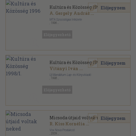
Kultúra és Közösség 1996
Előjegyzem
A. Gergely András
...
MTA Szociológiai Intézete
,
1996
Ragasztott papírkötés
,
212
oldal
Kultúra és Közösség sorozat
Előjegyezhető
Kultúra és Közösség 1998/I.
Előjegyzem
Vitányi Iván
...
Új Mandátum Lap- és Könyvkiadó
,
1998
Ragasztott papírkötés
,
154
oldal
Kultúra és Közösség sorozat
Előjegyezhető
Micsoda útjaid voltak neked
Előjegyzem
R. Kiss Kornélia
...
Vox Nova Produkció
,
2009