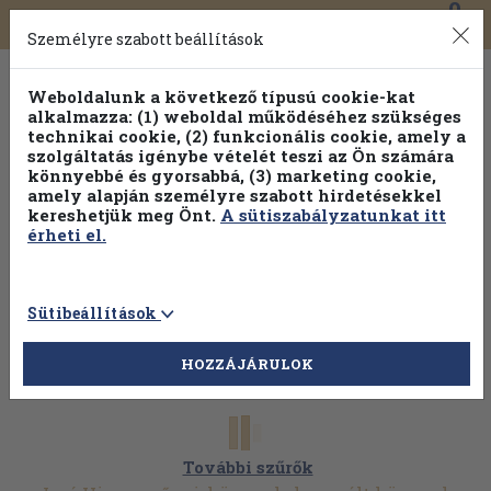
0
Toggle
Főmenü
Könyveink
navigation
Személyre szabott beállítások
Weboldalunk a következő típusú cookie-kat
alkalmazza: (1) weboldal működéséhez szükséges
technikai cookie, (2) funkcionális cookie, amely a
szolgáltatás igénybe vételét teszi az Ön számára
könnyebbé és gyorsabbá, (3) marketing cookie,
amely alapján személyre szabott hirdetésekkel
kereshetjük meg Önt.
A sütiszabályzatunkat itt
érheti el.
Sütibeállítások
HOZZÁJÁRULOK
További szűrők