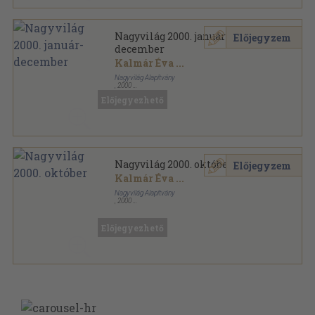
Nagyvilág 2000. január-
Előjegyzem
december
Kalmár Éva
...
Nagyvilág Alapítvány
,
2000
Ragasztott papírkötés
,
2100
oldal
Előjegyezhető
Nagyvilág sorozat
Nagyvilág 2000. október
Előjegyzem
Kalmár Éva
...
Nagyvilág Alapítvány
,
2000
Ragasztott papírkötés
,
175
oldal
Nagyvilág sorozat
Előjegyezhető