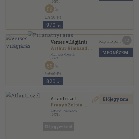
,
1959
Félvászon
,
390
oldal
50
1.940 Ft
970
,-Ft
12
Kapható pont:
Verses világjárás
Arthur Rimbaud
...
MEGNÉZEM
Kozmosz Könyvek
,
1971
Vászon
,
682
oldal
50
A világirodalom gyöngyszemei sorozat
1.640 Ft
820
,-Ft
Atlanti szél
Előjegyzem
Franyó Zoltán
...
Kriterion Könyvkiadó
,
1978
Vászon
,
573
oldal
Előjegyezhető