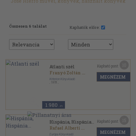
José Hierro művei, könyvek, használt könyvek
Összesen 6 találat
Kaphatók előre:
10
Kapható pont:
Atlanti szél
Franyó Zoltán
...
MEGNÉZEM
Kriterion Könyvkiadó
,
1978
Vászon
,
572
oldal
1.980
,-Ft
15
Kapható pont:
Hispánia, Hispánia...
Rafael Alberti
...
MEGNÉZEM
Európa Könyvkiadó