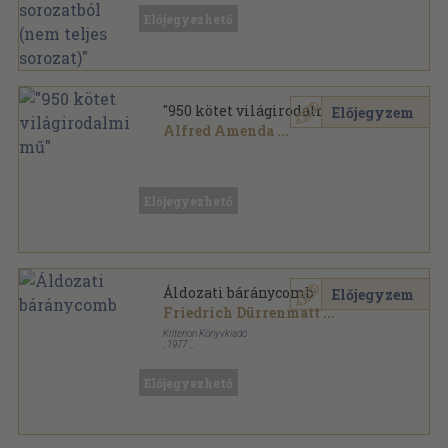
Ragasztott papírkötés
,
31067
oldal
Előjegyezhető
"950 kötet világirodalmi mű"
Előjegyzem
Alfred Amenda
...
Vegyes
,
361206
oldal
Előjegyezhető
Áldozati báránycomb
Előjegyzem
Friedrich Dürrenmatt
...
Kriterion Könyvkiadó
,
1977
Ragasztott papírkötés
,
437
oldal
Előjegyezhető