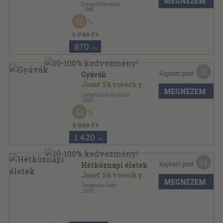
MEGNÉZEM
Európa Könyvkiadó
,
1998
Fűzött kemény papírkötés
,
494
oldal
50
1.740 Ft
870
,-Ft
21
Kapható pont:
Gyávák
Josef Skvorecky
MEGNÉZEM
Cartaphilus Könyvkiadó
,
2007
Fűzött kemény papírkötés
,
449
oldal
50
2.840 Ft
1.420
,-Ft
24
Kapható pont:
Hétköznapi életek
Josef Skvorecky
MEGNÉZEM
Cartaphilus Kiadó
,
2010
Fűzött kemény papírkötés
,
208
oldal