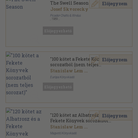
The Swell Season
Előjegyzem
Josef Skvorecky
Picador-Chatto & Wndus
,
1989
Ragasztott papírkötés
,
226
oldal
Előjegyezhető
"100 kötet a Fekete Könyvek
Előjegyzem
sorozatból (nem teljes
sorozat)"
Stanislaw Lem
...
Európa Könyvkiadó
Ragasztott papírkötés
,
26324
oldal
Előjegyezhető
Fekete Könyvek sorozat
"120 kötet az Albatrosz és a
Előjegyzem
Fekete Könyvek sorozatból
(nem teljes sorozat)"
Stanislaw Lem
...
Magvető Könyvkiadó