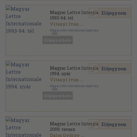
Magyar Lettre Internationale
Előjegyzem
1993-94. tél
Vitányi Iván
...
Magyar Lettre Internationale Alapítvány
,
1994
Tűzött kötés
,
84
oldal
Előjegyezhető
Lettre Internationale sorozat
Magyar Lettre Internationale
Előjegyzem
1994. nyár
Vitányi Iván
...
Magyar Lettre Internationale Alapítvány
,
1994
Tűzött kötés
,
84
oldal
Előjegyezhető
Lettre Internationale sorozat
Magyar Lettre Internationale
Előjegyzem
2009. tavasz
Dalos György
...