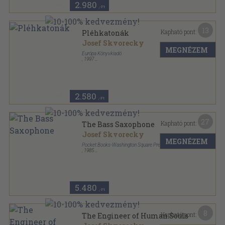
2.980
,-Ft
13
Kapható pont:
Pléhkatonák
Josef Skvorecky
MEGNÉZEM
Európa Könyvkiadó
,
1997
Fűzött kemény papírkötés
,
315
oldal
2.580
,-Ft
27
Kapható pont:
The Bass Saxophone
Josef Skvorecky
MEGNÉZEM
Pocket Books-Washington Square Press
,
1985
Ragasztott papírkötés
,
208
oldal
5.480
,-Ft
8
Kapható pont:
The Engineer of Human Souls