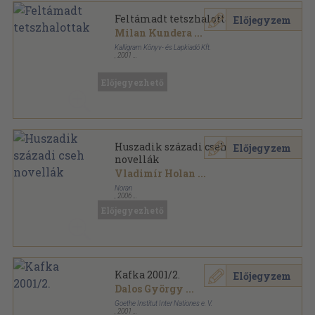
Feltámadt tetszhalottak
Előjegyzem
Milan Kundera
...
Kalligram Könyv- és Lapkiadó Kft.
,
2001
Ragasztott papírkötés
,
382
oldal
Előjegyezhető
Huszadik századi cseh
Előjegyzem
novellák
Vladimír Holan
...
Noran
,
2006
Fűzött kemény papírkötés
,
672
oldal
Előjegyezhető
Modern Dekameron sorozat
Kafka 2001/2.
Előjegyzem
Dalos György
...
Goethe Institut Inter Nationes e. V.
,
2001