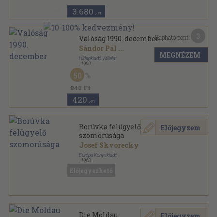
3.680
,-Ft
3
Kapható pont:
Valóság 1990. december
Sándor Pál
...
MEGNÉZEM
Hírlapkiadó Vállalat
,
1990
Ragasztott papírkötés
,
128
oldal
50
Valóság sorozat
840 Ft
420
,-Ft
Borúvka felügyelő
Előjegyzem
szomorúsága
Josef Skvorecky
Európa Könyvkiadó
,
1968
Könyvkötői kötés
,
306
oldal
Előjegyezhető
Fekete Könyvek sorozat
Die Moldau
Előjegyzem