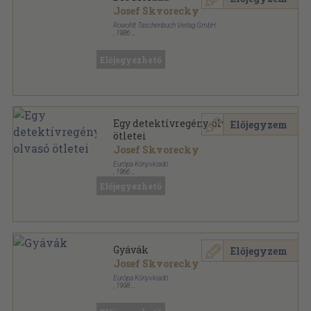
Josef Skvorecky
Rowohlt Taschenbuch Verlag GmbH
,
1986
Ragasztott papírkötés
,
252
oldal
rororo sorozat
Előjegyezhető
Egy detektívregény-olvasó
Előjegyzem
ötletei
Josef Skvorecky
Európa Könyvkiadó
,
1966
Fűzött papírkötés
,
178
oldal
Előjegyezhető
Modern könyvtár sorozat
Gyávák
Előjegyzem
Josef Skvorecky
Európa Könyvkiadó
,
1998
Könyvkötői kötés
,
494
oldal