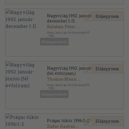
Nagyvilág 1992. január-
Előjegyzem
december I-II.
Balabán Péter
...
Arany János Lap- és Könyvkiadó Kft.
,
1992
Könyvkötői kötés
,
1557
oldal
Előjegyezhető
Nagyvilág sorozat
Nagyvilág 1992. január-június
Előjegyzem
(fél évfolyam)
Thomas Mann
...
Arany János Lap- és Könyvkiadó Kft.
,
1992
Ragasztott papírkötés
,
911
oldal
Előjegyezhető
Nagyvilág sorozat
Prágai tükör 1996/1-2.
Előjegyzem
Zádor András
...