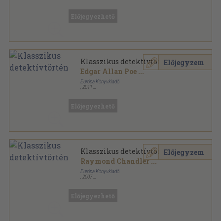
Ragasztott papírkötés
,
78
oldal
Kafka sorozat
Előjegyezhető
Klasszikus detektívtörténetek
Előjegyzem
Edgar Allan Poe
...
Európa Könyvkiadó
,
2011
Ragasztott papírkötés
,
462
oldal
Európa Diákkönyvtár sorozat
Előjegyezhető
Klasszikus detektívtörténetek
Előjegyzem
Raymond Chandler
...
Európa Könyvkiadó
,
2007
Ragasztott papírkötés
,
461
oldal
Európa Diákkönyvtár sorozat
Előjegyezhető