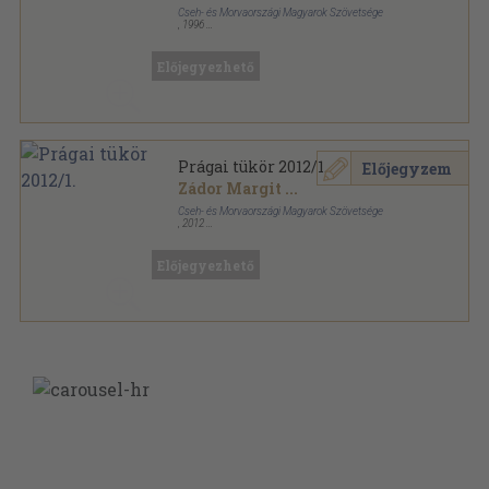
Cseh- és Morvaországi Magyarok Szövetsége
,
1996
Ragasztott papírkötés
,
96
oldal
Prágai Tükör sorozat
Előjegyezhető
Prágai tükör 2012/1.
Előjegyzem
Zádor Margit
...
Cseh- és Morvaországi Magyarok Szövetsége
,
2012
Ragasztott papírkötés
,
80
oldal
Prágai Tükör sorozat
Előjegyezhető