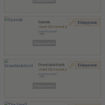
Előjegyezhető
Gyávák
Előjegyzem
Josef Skvorecky
Európa Könyvkiadó
,
1998
Könyvkötői vászonkötés
,
494
oldal
Előjegyezhető
Oroszlánkölyök
Előjegyzem
Josef Skvorecky
Európa Könyvkiadó
,
1999
Fűzött kemény papírkötés
,
341
oldal
Előjegyezhető