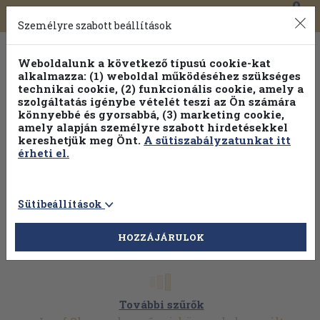
0
Toggle
Főmenü
Könyveink
navigation
Személyre szabott beállítások
Weboldalunk a következő típusú cookie-kat
alkalmazza: (1) weboldal működéséhez szükséges
technikai cookie, (2) funkcionális cookie, amely a
szolgáltatás igénybe vételét teszi az Ön számára
könnyebbé és gyorsabbá, (3) marketing cookie,
Válogasson több mint 1.000.000 kiadványunk közül
10-
amely alapján személyre szabott hirdetésekkel
100% kedvezménnyel!
kereshetjük meg Önt.
A sütiszabályzatunkat itt
érheti el.
Sütibeállítások
HOZZÁJÁRULOK
További szűrők