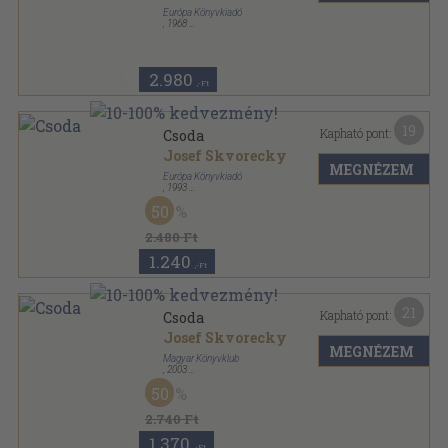
Európa Könyvkiadó
,
1968
Fűzött papírkötés
,
306
oldal
Fekete Könyvek sorozat
2.980
,-Ft
19
Kapható pont:
Csoda
Josef Skvorecky
MEGNÉZEM
Európa Könyvkiadó
,
1993
Vászon
,
675
oldal
50
2.480 Ft
1.240
,-Ft
21
Kapható pont:
Csoda
Josef Skvorecky
MEGNÉZEM
Magyar Könyvklub
,
2003
Fűzött kemény papírkötés
,
655
oldal
50
2.740 Ft
1.370
,-Ft