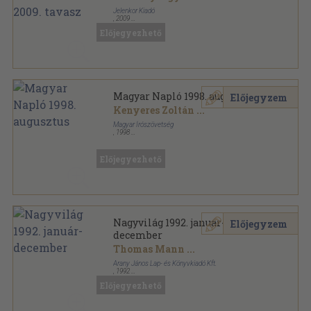
Jelenkor Kiadó
,
2009
Tűzött kötés
,
83
oldal
Előjegyezhető
Lettre Internationale sorozat
Magyar Napló 1998. augusztus
Előjegyzem
Kenyeres Zoltán
...
Magyar Írószövetség
,
1998
Tűzött kötés
,
55
oldal
Magyar Napló sorozat
Előjegyezhető
Nagyvilág 1992. január-
Előjegyzem
december
Thomas Mann
...
Arany János Lap- és Könyvkiadó Kft.
,
1992
Ragasztott papírkötés
,
1557
oldal
Előjegyezhető
Nagyvilág sorozat