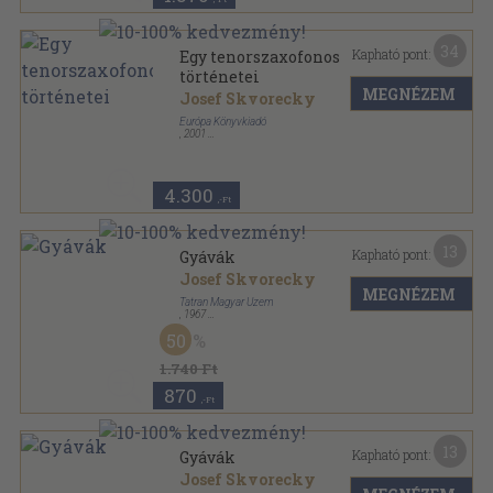
34
Kapható pont:
Egy tenorszaxofonos
történetei
MEGNÉZEM
Josef Skvorecky
Európa Könyvkiadó
,
2001
Fűzött kemény papírkötés
,
149
oldal
4.300
,-Ft
13
Kapható pont:
Gyávák
Josef Skvorecky
MEGNÉZEM
Tatran Magyar Üzem
,
1967
Vászon
,
456
oldal
50
1.740 Ft
870
,-Ft
13
Kapható pont:
Gyávák
Josef Skvorecky