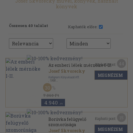
Josef Skvorecky művei, könyvek, használt
könyvek
Összesen 40 találat
Kaphatók előre:
44
Kapható pont:
Az emberi lélek mérnöke I-II.
Josef Skvorecky
MEGNÉZEM
Kalligram Könyvkiadó Kft.
,
1998
Fűzött kemény papírkötés
,
683
oldal
30
7.060 Ft
4.940
,-Ft
15
Kapható pont:
Borúvka felügyelő
szomorúsága
MEGNÉZEM
Josef Skvorecky