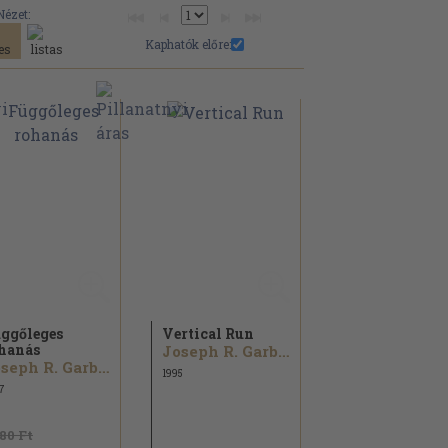
Nézet:
Kaphatók előre:
ggőleges
Vertical Run
hanás
Joseph R. Garber
Joseph R. Garber
1995
7
180 Ft