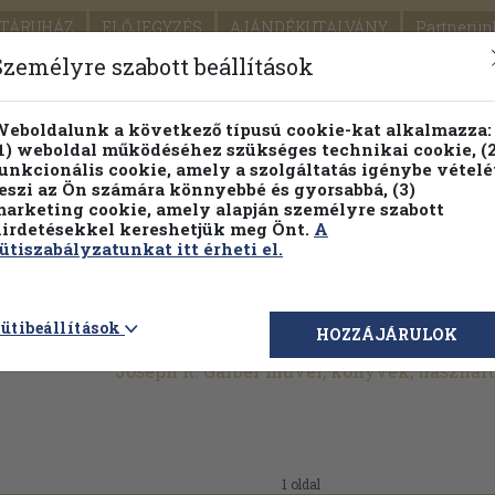
TÁRUHÁZ
ELŐJEGYZÉS
AJÁNDÉKUTALVÁNY
Partnerün
SZÁLLÍTÁS
SEGÍTSÉG
Személyre szabott beállítások
1.
Részletes kereső
Témaköri fa
eboldalunk a következő típusú cookie-kat alkalmazza:
1) weboldal működéséhez szükséges technikai cookie, (2
KIADV
unkcionális cookie, amely a szolgáltatás igénybe vételé
LEGNA
eszi az Ön számára könnyebbé és gyorsabbá, (3)
arketing cookie, amely alapján személyre szabott
PILLANATNYI ÁRAINK
FENNTARTHATÓ OLVASMÁN
irdetésekkel kereshetjük meg Önt.
A
ütiszabályzatunkat itt érheti el.
ütibeállítások
HOZZÁJÁRULOK
Joseph R. Garber művei, könyvek, használ
1 oldal