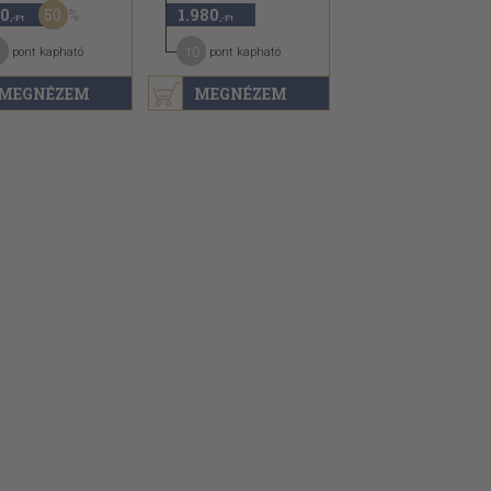
50
0
1.980
,-Ft
,-Ft
10
pont kapható
pont kapható
MEGNÉZEM
MEGNÉZEM