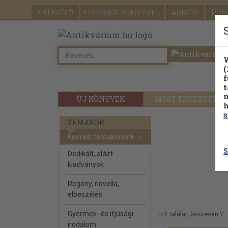
ÉRTESÍTŐ
FIZESSEN
KÖNYVVEL!
AUKCIÓ
PON
W
(
f
t
m
ÚJ KÖNYVEK
MOST ÉRKEZETT
h
s
TÉMAKÖR
Kiemelt témaköreink
S
Dedikált, aláírt
kiadványok
Regény, novella,
elbeszélés
Gyermek- és ifjúsági
1-7 találat, összesen 7.
irodalom