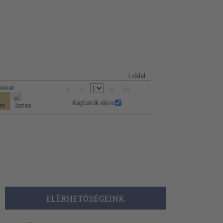
1 oldal
Nézet:
Kaphatók előre:
ELÉRHETŐSÉGEINK