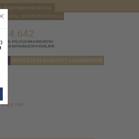
k: Régiségkereskedés.hu
A kosaram
HÍRLEVÉL
BELÉPÉS/REGISZTRÁCIÓ
MÉG
0
5000
Ft
144.642
)
ÁNNYAL NYÚJTJUK MAGYARORSZÁG
t
GYOBB ANTIKVÁR KÖNYV-KÍNÁLATÁT
YOK
KÖTELEZŐ ÉS AJÁNLOTT OLVASMÁNYOK
t könyvek