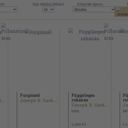
és:
Egy oldalon látható:
Könyvek típusa:
Forgószél
Függőleges
Fü
rohanás
ro
Joseph R. Garber
Joseph R. Garber
Joseph R. Garber
2000
199
1.180 Ft
1.