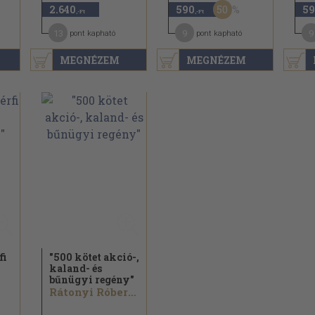
50
2.640
590
59
,-Ft
,-Ft
13
9
9
pont kapható
pont kapható
MEGNÉZEM
MEGNÉZEM
fi
"500 kötet akció-,
kaland- és
bűnügyi regény"
Rátonyi Róbert...