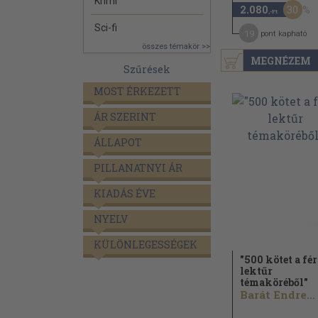
Krimi
30
2.080
,-Ft
Sci-fi
19
pont kapható
összes témakör >>
MEGNÉZEM
Szűrések
MOST ÉRKEZETT
ÁR SZERINT
ÁLLAPOT
PILLANATNYI ÁR
KIADÁS ÉVE
NYELV
KÜLÖNLEGESSÉGEK
"500 kötet a fér
lektűr
témaköréből"
Barát Endre...