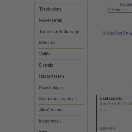
Rendez
Történelem
Művészetek
Természettudomány
Műszaki
Vallás
Életrajz
Háztartástan
Pszichológia
Cselszövés
Szerelmes regények
Akció, kaland
2015
Idegennyelv
2.980 Ft