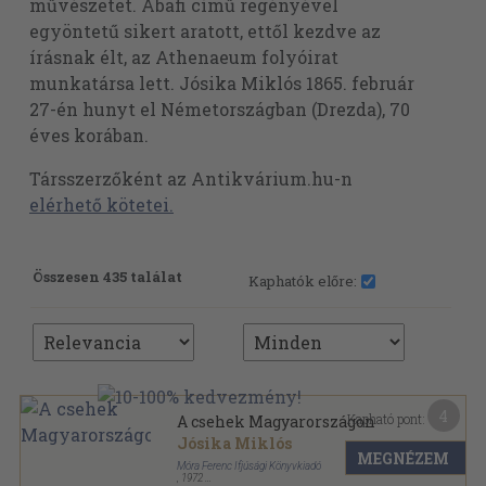
művészetet. Abafi című regényével
egyöntetű sikert aratott, ettől kezdve az
írásnak élt, az Athenaeum folyóirat
munkatársa lett. Jósika Miklós 1865. február
27-én hunyt el Németországban (Drezda), 70
éves korában.
Társszerzőként az Antikvárium.hu-n
elérhető kötetei.
Összesen 435 találat
Kaphatók előre:
4
Kapható pont:
A csehek Magyarországon
Jósika Miklós
MEGNÉZEM
Móra Ferenc Ifjúsági Könyvkiadó
,
1972