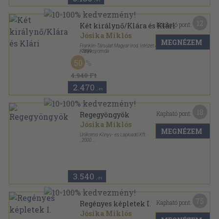
,-Ft
12
Kapható pont:
Két királynő/Klára és Klári
Jósika Miklós
MEGNÉZEM
Franklin-Társulat Magyar Irod. Intézet és
Könyvnyomda
,
1899
Könyvkötői kötés
,
726
oldal
50
4.940 Ft
2.470
,-Ft
18
Kapható pont:
Regegyöngyök
Jósika Miklós
MEGNÉZEM
Unikornis Könyv- és Lapkiadó Kft.
,
2000
Fűzött keménykötés
,
218
oldal
A magyar próza klasszikusai sorozat
3.540
,-Ft
75
Kapható pont:
Regényes képletek I.
Jósika Miklós