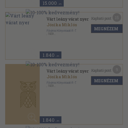
15.000
,-Ft
15
Kapható pont:
Várt leány várat nyer
Jósika Miklós
MEGNÉZEM
Fővárosi Könyvkiadó R.-T.
,
1929
Aranyozott gerincű kiadói vászonkötés
,
343
oldal
A magyar próza mesterei-A nemzeti ujság
aranykönyvtára sorozat
1.840
,-Ft
9
Kapható pont:
Várt leány várat nyer
Jósika Miklós
MEGNÉZEM
Fővárosi Könyvkiadó R.-T.
,
1929
Aranyozott kiadói egész vászonkötés
,
343
oldal
A magyar próza mesterei sorozat
1.840
,-Ft
11
Kapható pont:
Visszhangok