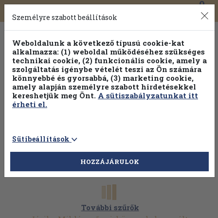
0
Toggle
Főmenü
Könyveink
navigation
Személyre szabott beállítások
Weboldalunk a következő típusú cookie-kat
alkalmazza: (1) weboldal működéséhez szükséges
technikai cookie, (2) funkcionális cookie, amely a
szolgáltatás igénybe vételét teszi az Ön számára
könnyebbé és gyorsabbá, (3) marketing cookie,
Válogasson több mint 1.000.000 kiadványunk közül
10-
amely alapján személyre szabott hirdetésekkel
100% kedvezménnyel!
kereshetjük meg Önt.
A sütiszabályzatunkat itt
érheti el.
Sütibeállítások
HOZZÁJÁRULOK
További szűrők