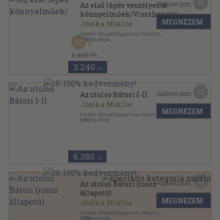
16
Kapható pont:
Az első lépés veszélyei/A
könnyelműek/Visszhangok
MEGNÉZEM
Jósika Miklós
Franklin-Társulat Magyar Irod. Intézet és
Könyvnyomda
,
1911
50
Könyvkötői kötés
,
984
oldal
6.480 Ft
3.240
,-Ft
32
Kapható pont:
Az utolsó Bátori I-II.
Jósika Miklós
MEGNÉZEM
Franklin-Társulat Magyar Irod. Intézet és
Könyvnyomda
,
1911
Aranyozott gerincű kiadói vászonkötés
,
570
oldal
6.380
,-Ft
21
Kapható pont:
Az utolsó Bátori (rossz
állapotú)
MEGNÉZEM
Jósika Miklós
Franklin-Társulat Magyar Irod. Intézet és
Könyvnyomda
,
1891