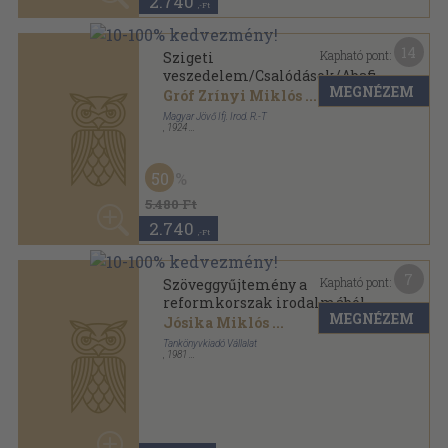
1.440
,-Ft
12
Kapható pont:
Jósika Miklós emlékkönyv
Hannie Hermán-Mostert
MEGNÉZEM
Széphalom Könyvműhely
,
1999
Fűzött keménykötés
,
290
oldal
30
1.880 Ft
1.310
,-Ft
Mutass többet