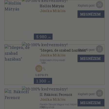
30
Kapható pont:
Hollós Mátyás
Jósika Miklós
MEGNÉZEM
Tűzött kötés
,
73
oldal
Érdekes könyvek sorozat
5.980
,-Ft
12
Kapható pont:
"Idegen, de szabad hazában"
Jósika Miklós
MEGNÉZEM
Szépirodalmi Könyvkiadó
,
1988
Fűzött kemény papírkötés
,
844
oldal
30
1.870 Ft
1.300
,-Ft
15
Kapható pont:
II. Rákóczi Ferencz
Jósika Miklós
MEGNÉZEM
Franklin-Társulat Magyar Irod. Intézet és
Könyvnyomda
,
1901