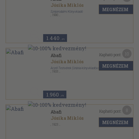
Jósika Miklós
MEGNÉZEM
Szépirodalmi Könyvkiadó
,
1990
Ragasztott papírkötés
,
301
oldal
1.440
,-Ft
10
Kapható pont:
Abafi
Jósika Miklós
MEGNÉZEM
Aczél Testvérek (Uránia könyvkiadóvállalat)
,
1933
Könyvkötői kötés
,
216
oldal
1.960
,-Ft
8
Kapható pont:
Abafi
Jósika Miklós
MEGNÉZEM
,
1923
Könyvkötői papírkötés
,
96
oldal