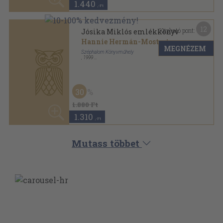
ANTIKVÁRIUM.HU
SZOLGÁLTATÁSAINK
ELÉRHETŐSÉGEINK
Powered By
Ebond