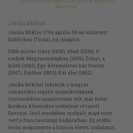
Jósika Miklós művei, könyvek, használt
könyvek
Jósika Miklós
Jósika Miklós 1794 április 28-án született
Erdélyben (Torda), író, újságíró.
Főbb művei: Irány (1835), Abafi (1836), A
csehek Magyarországban (1839), Zrínyi, a
költő (1843), Egy kétemeletes ház Pesten
(1847), Eszther (1853), Két élet (1862)
Jósika Miklóst tekintik a magyar
romantikus regény megalkotójának.
Gyermekkora magányosan telt, már fiatal
korában klasszikus irodalmat olvasott.
Savoyai Jenő ezredében szolgált, majd részt
vett a franciaországi hadjáratban. Ez utóbbi
során megismerte a francia életet, irodalmat,