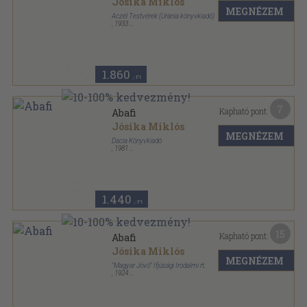
Jósika Miklós
MEGNÉZEM
Aczél Testvérek (Uránia könyvkiadó)
,
1933
Varrott papírkötés
,
216
oldal
1.860
,-Ft
7
Kapható pont:
Abafi
Jósika Miklós
MEGNÉZEM
Dacia Könyvkiadó
,
1981
Varrott keménykötés
,
309
oldal
Tanulók könyvtára sorozat
1.440
,-Ft
15
Kapható pont:
Abafi
Jósika Miklós
MEGNÉZEM
"Magyar Jövő" Ifjúsági Irodalmi rt.
,
1924
Könyvkötői kötés
,
110
oldal
A "Magyar Jövő" Toldy-könyvtára sorozat