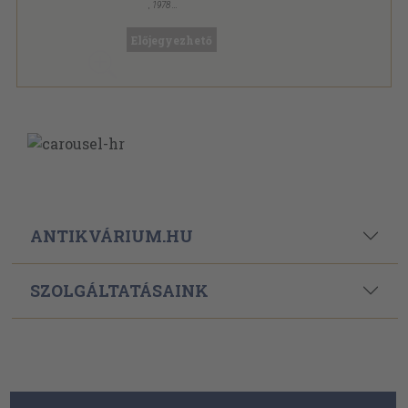
,
1978
Ragasztott papírkötés
,
148
oldal
Előjegyezhető
ANTIKVÁRIUM.HU
SZOLGÁLTATÁSAINK