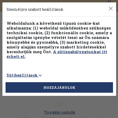
0
Toggle
Főmenü
Könyveink
navigation
Személyre szabott beállítások
Weboldalunk a következő típusú cookie-kat
alkalmazza: (1) weboldal működéséhez szükséges
technikai cookie, (2) funkcionális cookie, amely a
szolgáltatás igénybe vételét teszi az Ön számára
könnyebbé és gyorsabbá, (3) marketing cookie,
amely alapján személyre szabott hirdetésekkel
kereshetjük meg Önt.
A sütiszabályzatunkat itt
érheti el.
Sütibeállítások
HOZZÁJÁRULOK
További szűrők