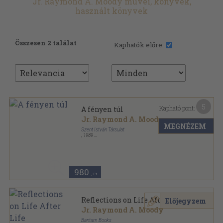
Jr. Raymond A. Moody művei, könyvek,
használt könyvek
Összesen 2 találat
Kaphatók előre:
5
Kapható pont:
A fényen túl
Jr. Raymond A. Moody
MEGNÉZEM
Szent István Társulat
,
1989
Ragasztott papírkötés
,
180
oldal
980
,-Ft
Reflections on Life After Life
Előjegyzem
Jr. Raymond A. Moody
Bantam Books