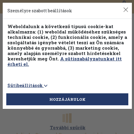
0
Toggle
Főmenü
Könyveink
navigation
Személyre szabott beállítások
Weboldalunk a következő típusú cookie-kat
alkalmazza: (1) weboldal működéséhez szükséges
technikai cookie, (2) funkcionális cookie, amely a
szolgáltatás igénybe vételét teszi az Ön számára
könnyebbé és gyorsabbá, (3) marketing cookie,
Válogasson több mint 30 000 kötet közül
amely alapján személyre szabott hirdetésekkel
Hobbi témakörökben
20% kedvezménnyel!
kereshetjük meg Önt.
A sütiszabályzatunkat itt
érheti el.
Sütibeállítások
HOZZÁJÁRULOK
További szűrők