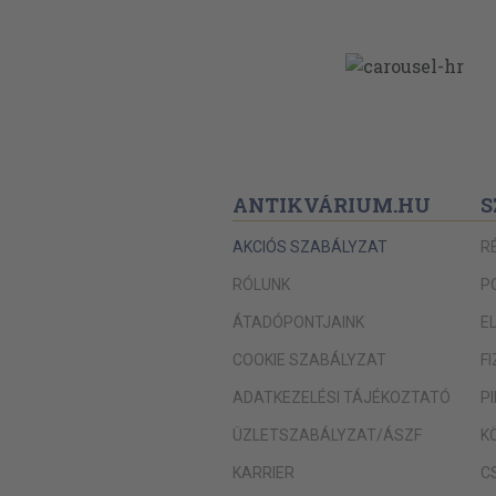
ANTIKVÁRIUM.HU
S
AKCIÓS SZABÁLYZAT
R
RÓLUNK
P
ÁTADÓPONTJAINK
E
COOKIE SZABÁLYZAT
F
ADATKEZELÉSI TÁJÉKOZTATÓ
P
ÜZLETSZABÁLYZAT/ÁSZF
K
KARRIER
C