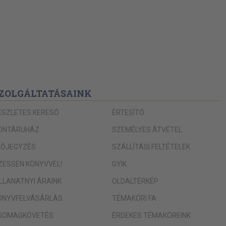
ZOLGÁLTATÁSAINK
ÉSZLETES KERESŐ
ÉRTESÍTŐ
ONTÁRUHÁZ
SZEMÉLYES ÁTVÉTEL
LŐJEGYZÉS
SZÁLLÍTÁSI FELTÉTELEK
IZESSEN KÖNYVVEL!
GYIK
ILLANATNYI ÁRAINK
OLDALTÉRKÉP
ÖNYVFELVÁSÁRLÁS
TÉMAKÖRI FA
SOMAGKÖVETÉS
ÉRDEKES TÉMAKÖREINK