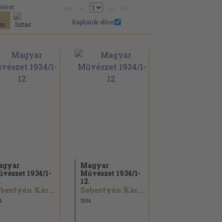
Nézet:
Kaphatók előre:
agyar
Magyar
vészet 1934/
1-
Művészet 1934/
1-
.
12.
Sebestyén Károly...
Sebestyén Károly...
4
1934