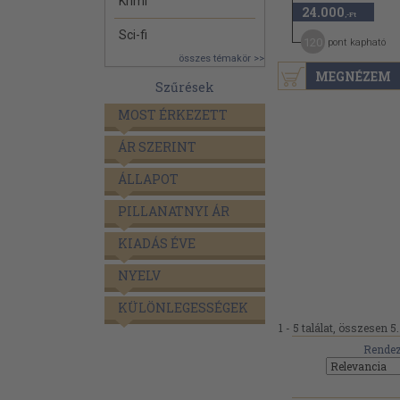
Krimi
24.000
,-Ft
Sci-fi
120
pont kapható
összes témakör >>
MEGNÉZEM
Szűrések
MOST ÉRKEZETT
ÁR SZERINT
ÁLLAPOT
PILLANATNYI ÁR
KIADÁS ÉVE
NYELV
KÜLÖNLEGESSÉGEK
1 - 5 találat, összesen 5.
Rendez