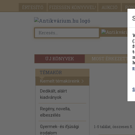
ÉRTESÍTŐ
FIZESSEN
KÖNYVVEL!
AUKCIÓ
PON
W
(
f
t
m
ÚJ KÖNYVEK
MOST ÉRKEZETT
h
s
TÉMAKÖR
Kiemelt témaköreink
S
Dedikált, aláírt
kiadványok
Regény, novella,
elbeszélés
Gyermek- és ifjúsági
1-5 találat, összesen 5.
irodalom