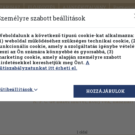
TÁRUHÁZ
ELŐJEGYZÉS
AJÁNDÉKUTALVÁNY
Partnerün
SZÁLLÍTÁS
SEGÍTSÉG
Személyre szabott beállítások
1.
Részletes kereső
Témaköri fa
eboldalunk a következő típusú cookie-kat alkalmazza:
1) weboldal működéséhez szükséges technikai cookie, (2
KIADV
unkcionális cookie, amely a szolgáltatás igénybe vételé
LEGNA
eszi az Ön számára könnyebbé és gyorsabbá, (3)
arketing cookie, amely alapján személyre szabott
PILLANATNYI ÁRAINK
FENNTARTHATÓ OLVASMÁN
irdetésekkel kereshetjük meg Önt.
A
ütiszabályzatunkat itt érheti el.
ütibeállítások
HOZZÁJÁRULOK
K. P. C. de Bazel művei, könyvek, használ
1 oldal