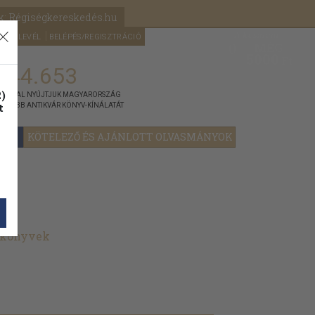
k: Régiségkereskedés.hu
A kosaram
HÍRLEVÉL
BELÉPÉS/REGISZTRÁCIÓ
MÉG
0
5000
Ft
144.653
)
ÁNNYAL NYÚJTJUK MAGYARORSZÁG
t
GYOBB ANTIKVÁR KÖNYV-KÍNÁLATÁT
YOK
KÖTELEZŐ ÉS AJÁNLOTT OLVASMÁNYOK
t könyvek