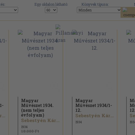
és:
Egy oldalon látható:
Könyvek típusa:
Magyar
Magyar
M
1-
Művészet 1934.
Művészet 1934/
1-
Mű
(nem teljes
12.
12
évfolyam)
Sebestyén Károly...
Sebestyén Károly...
Sebestyén Károly...
1934
193
1934
18.000 Ft