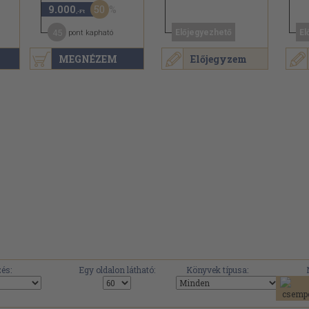
50
9.000
,-Ft
45
Előjegyezhető
El
pont kapható
MEGNÉZEM
Előjegyzem
és:
Egy oldalon látható:
Könyvek típusa: