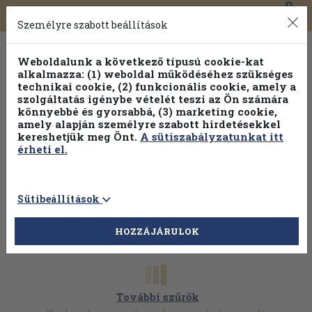
0
Toggle
Főmenü
Könyveink
navigation
Személyre szabott beállítások
Weboldalunk a következő típusú cookie-kat
alkalmazza: (1) weboldal működéséhez szükséges
technikai cookie, (2) funkcionális cookie, amely a
szolgáltatás igénybe vételét teszi az Ön számára
könnyebbé és gyorsabbá, (3) marketing cookie,
Válogasson több mint 30 000 kötet közül
amely alapján személyre szabott hirdetésekkel
Hobbi témakörökben
20% kedvezménnyel!
kereshetjük meg Önt.
A sütiszabályzatunkat itt
érheti el.
Sütibeállítások
HOZZÁJÁRULOK
További szűrők