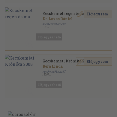
Kecskemét régen és ma
Előjegyzem
Dr. Lovas Dániel
Kecskeméti Lapok Kft
,
2015
Fűzött papírkötés
,
140
oldal
Magyar Múzsa Könyvek sorozat
Előjegyezhető
Kecskeméti Krónika 2008
Előjegyzem
Bera Linda
...
Kecskeméti Lapok Kft
,
2009
Ragasztott papírkötés
,
112
oldal
Kecskeméti Krónika sorozat
Előjegyezhető