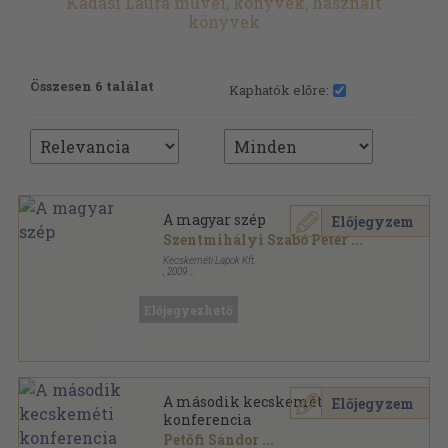
Kádasi Laura művei, könyvek, használt
könyvek
Összesen 6 találat
Kaphatók előre:
A magyar szép
Előjegyzem
Szentmihályi Szabó Péter
...
Kecskeméti Lapok Kft.
,
2009
Ragasztott papírkötés
,
156
oldal
Harmadik évezred sorozat
Előjegyezhető
A második kecskeméti
Előjegyzem
konferencia
Petőfi Sándor
...