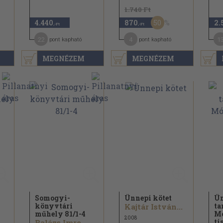
1.740 Ft
50
4.440
870
2.
,-Ft
,-Ft
22
4
1
pont kapható
pont kapható
MEGNÉZEM
MEGNÉZEM
Somogyi-
Ünnepi kötet
Ün
könyvtári
t
Kajtár István...
műhely 81/
1-4
Mó
2008
ti
Balázs Imre...