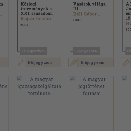
am-
Közjogi
Vásárok világa
A 
intézmények a
III.
J
XXI. században
em
.
Béli Gábor...
19
Kajtár István...
2008
2004
20
Előjegyezhető
Előjegyezhető
El
Előjegyzem
Előjegyzem