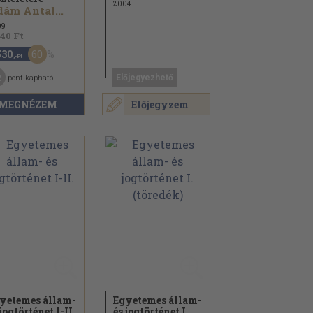
2004
ám Antal...
09
840 Ft
60
530
,-Ft
2
Előjegyezhető
pont kapható
MEGNÉZEM
Előjegyzem
yetemes állam-
Egyetemes állam-
 jogtörténet I-II.
és jogtörténet I.