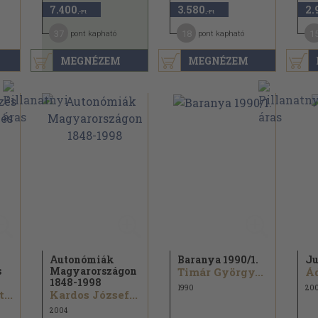
7.400
3.580
2.
,-Ft
,-Ft
37
18
1
pont kapható
pont kapható
MEGNÉZEM
MEGNÉZEM
Autonómiák
Baranya 1990/
1.
Ju
s
Magyarországon
Timár György...
Ád
1848-1998
1990
20
...
Kardos József...
2004