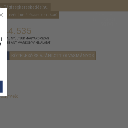
k: Régiségkereskedés.hu
A kosaram
HÍRLEVÉL
BELÉPÉS/REGISZTRÁCIÓ
MÉG
0
5000
Ft
144.535
)
ÁNNYAL NYÚJTJUK MAGYARORSZÁG
t
GYOBB ANTIKVÁR KÖNYV-KÍNÁLATÁT
YOK
KÖTELEZŐ ÉS AJÁNLOTT OLVASMÁNYOK
 könyvek