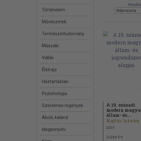
Rendez
Történelem
Művészetek
Természettudomány
Műszaki
Vallás
Életrajz
Háztartástan
Pszichológia
A 19. századi
Szerelmes regények
modern magya
állam- és...
Akció, kaland
Kajtár István
2003
Idegennyelv
3.240 Ft