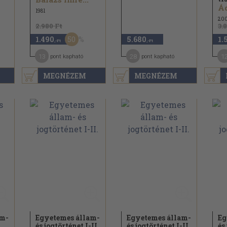
Ád
1981
20
2.980 Ft
3.
50
1.490
5.680
1.
,-Ft
,-Ft
13
28
1
pont kapható
pont kapható
MEGNÉZEM
MEGNÉZEM
am-
Egyetemes állam-
Egyetemes állam-
Eg
és jogtörténet I-II.
és jogtörténet I-II.
és