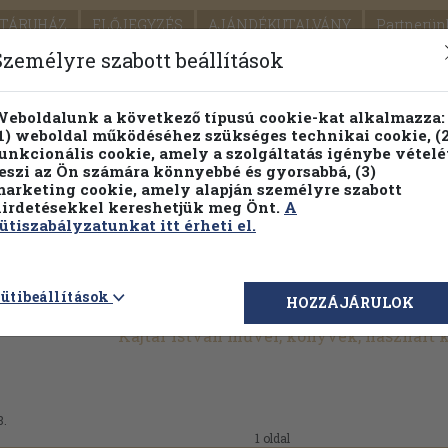
TÁRUHÁZ
ELŐJEGYZÉS
AJÁNDÉKUTALVÁNY
Partnerün
SZÁLLÍTÁS
SEGÍTSÉG
Személyre szabott beállítások
1.
Részletes kereső
Témaköri fa
eboldalunk a következő típusú cookie-kat alkalmazza:
1) weboldal működéséhez szükséges technikai cookie, (2
KIADV
unkcionális cookie, amely a szolgáltatás igénybe vételé
LEGNA
eszi az Ön számára könnyebbé és gyorsabbá, (3)
arketing cookie, amely alapján személyre szabott
PILLANATNYI ÁRAINK
FENNTARTHATÓ OLVASMÁN
irdetésekkel kereshetjük meg Önt.
A
ütiszabályzatunkat itt érheti el.
ütibeállítások
HOZZÁJÁRULOK
Kajtár István művei, könyvek, használt
8.
1 oldal