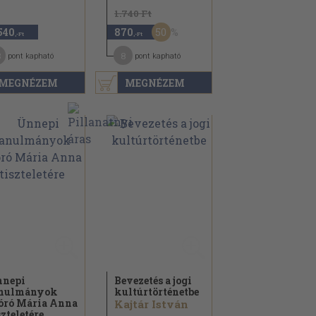
1.740 Ft
50
540
870
,-Ft
,-Ft
3
8
pont kapható
pont kapható
MEGNÉZEM
MEGNÉZEM
nepi
Bevezetés a jogi
anulmányok
kultúrtörténetbe
ró Mária Anna
Kajtár István
szteletére