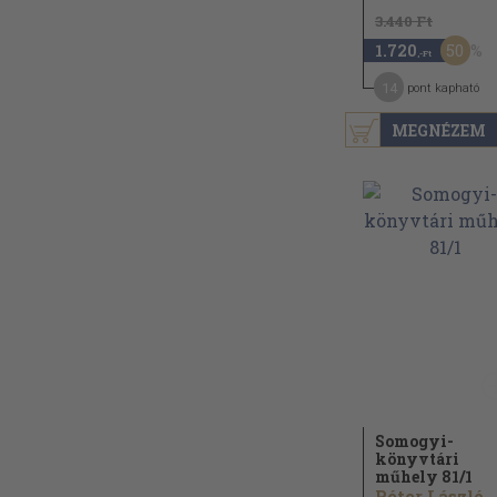
3.440 Ft
50
1.720
,-Ft
14
pont kapható
MEGNÉZEM
Somogyi-
könyvtári
műhely 81/
1
Péter László...