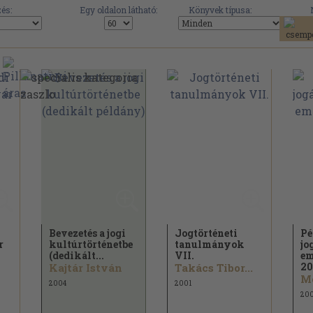
és:
Egy oldalon látható:
Könyvek típusa:
Bevezetés a jogi
Jogtörténeti
Pé
r
kultúrtörténetbe
tanulmányok
jo
(dedikált...
VII.
em
20
Kajtár István
Takács Tibor...
Mo
2004
2001
20