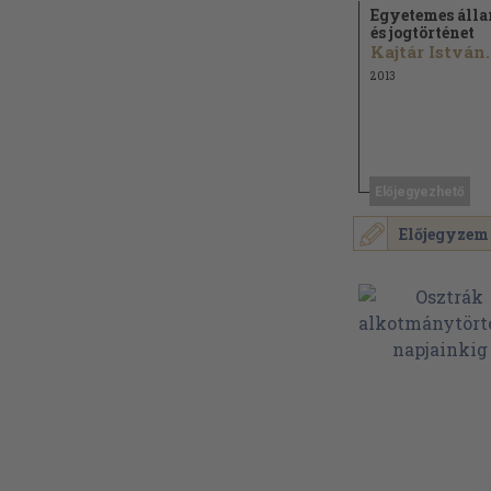
Egyetemes áll
és jogtörténet
Kajtár István..
2013
Előjegyezhető
Előjegyzem