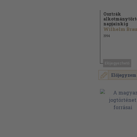
Osztrák
alkotmánytört
napjainkig
1994
Előjegyezhető
Előjegyzem