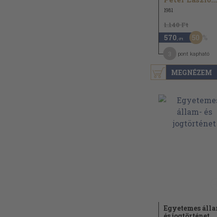
1981
1.140 Ft
50
570
,-Ft
3
pont kapható
MEGNÉZEM
Egyetemes áll
és jogtörténet