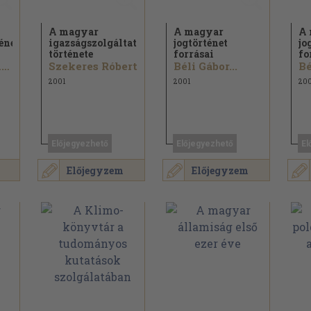
A magyar
A magyar
A 
énet
igazságszolgáltatás
jogtörténet
jo
története
forrásai
fo
Wilhelm Brauneder
Szekeres Róbert
Béli Gábor...
Bé
2001
2001
20
Előjegyezhető
Előjegyezhető
El
Előjegyzem
Előjegyzem