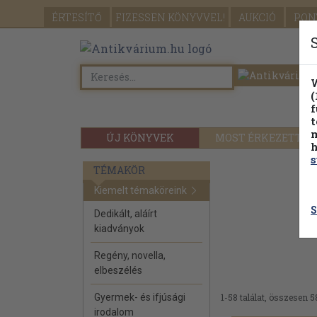
ÉRTESÍTŐ
FIZESSEN
KÖNYVVEL!
AUKCIÓ
PON
W
(
f
t
m
ÚJ KÖNYVEK
MOST ÉRKEZETT
h
s
TÉMAKÖR
Kiemelt témaköreink
S
Dedikált, aláírt
kiadványok
Regény, novella,
elbeszélés
Gyermek- és ifjúsági
1-58 találat, összesen 5
irodalom