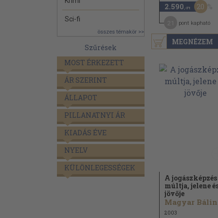
Krimi
20
2.590
,-Ft
Sci-fi
21
pont kapható
összes témakör >>
MEGNÉZEM
Szűrések
MOST ÉRKEZETT
ÁR SZERINT
ÁLLAPOT
PILLANATNYI ÁR
KIADÁS ÉVE
NYELV
KÜLÖNLEGESSÉGEK
A jogászképzés
múltja, jelene é
jövője
Magyar Bálint
2003