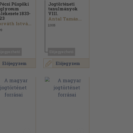
Pécsi Püspöki
Jogtörténeti
oglyceum
tanulmányok
lékezete 1833-
VIII.
23
Antal Tamás...
Horváth István...
2005
09
őjegyezhető
Előjegyezhető
Előjegyzem
Előjegyzem