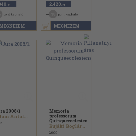
940
2.420
,-Ft
,-Ft
5
19
pont kapható
pont kapható
MEGNÉZEM
MEGNÉZEM
ra 2008/
1.
Memoria
professorum
ám Antal...
Quinqueecclesiensium
08
Bujáki Boglár...
2000