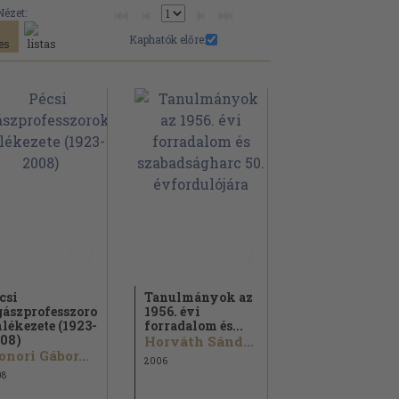
Nézet:
Kaphatók előre:
csi
Tanulmányok az
gászprofesszorok
1956. évi
lékezete (1923-
forradalom és...
08)
Horváth Sándor...
nori Gábor...
2006
08