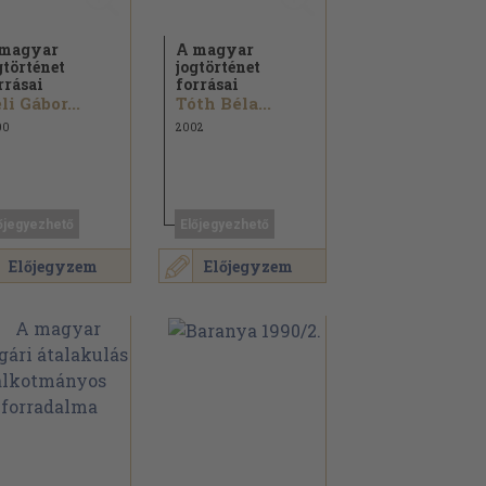
magyar
A magyar
gtörténet
jogtörténet
rrásai
forrásai
li Gábor...
Tóth Béla...
00
2002
őjegyezhető
Előjegyezhető
Előjegyzem
Előjegyzem