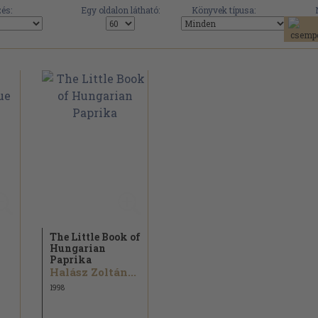
és:
Egy oldalon látható:
Könyvek típusa:
The Little Book of
Hungarian
Paprika
Halász Zoltán...
1998