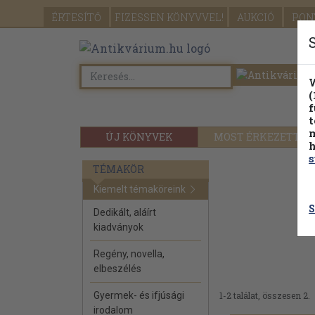
ÉRTESÍTŐ
FIZESSEN
KÖNYVVEL!
AUKCIÓ
PON
W
(
f
t
m
ÚJ KÖNYVEK
MOST ÉRKEZETT
h
s
TÉMAKÖR
Kiemelt témaköreink
S
Dedikált, aláírt
kiadványok
Regény, novella,
elbeszélés
Gyermek- és ifjúsági
1-2 találat, összesen 2.
irodalom