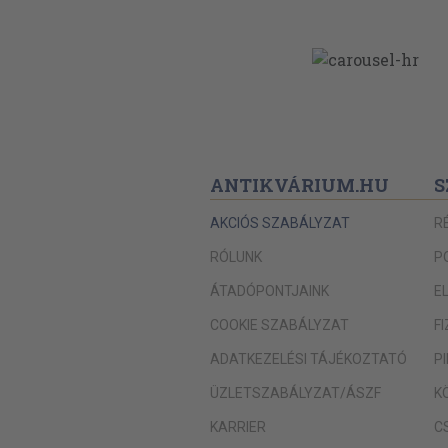
ANTIKVÁRIUM.HU
S
AKCIÓS SZABÁLYZAT
R
RÓLUNK
P
ÁTADÓPONTJAINK
E
COOKIE SZABÁLYZAT
F
ADATKEZELÉSI TÁJÉKOZTATÓ
P
ÜZLETSZABÁLYZAT/ÁSZF
K
KARRIER
C