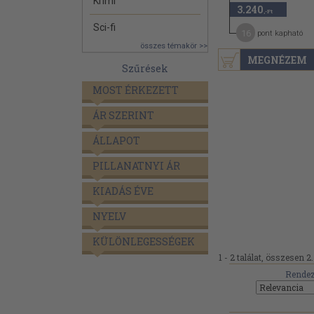
Krimi
3.240
,-Ft
Sci-fi
16
pont kapható
összes témakör >>
MEGNÉZEM
Szűrések
MOST ÉRKEZETT
ÁR SZERINT
ÁLLAPOT
PILLANATNYI ÁR
KIADÁS ÉVE
NYELV
KÜLÖNLEGESSÉGEK
1 - 2 találat, összesen 2.
Rendez