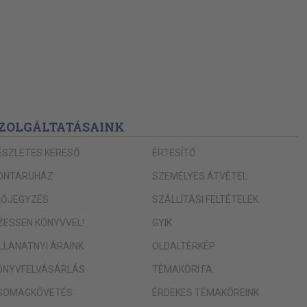
ZOLGÁLTATÁSAINK
ÉSZLETES KERESŐ
ÉRTESÍTŐ
ONTÁRUHÁZ
SZEMÉLYES ÁTVÉTEL
LŐJEGYZÉS
SZÁLLÍTÁSI FELTÉTELEK
IZESSEN KÖNYVVEL!
GYIK
ILLANATNYI ÁRAINK
OLDALTÉRKÉP
ÖNYVFELVÁSÁRLÁS
TÉMAKÖRI FA
SOMAGKÖVETÉS
ÉRDEKES TÉMAKÖREINK