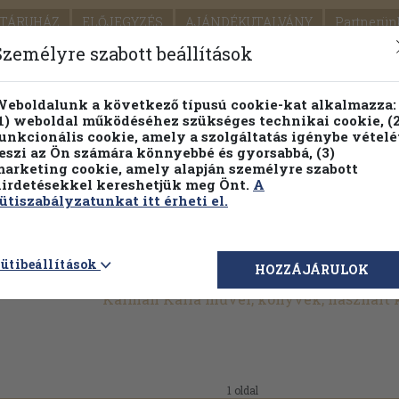
TÁRUHÁZ
ELŐJEGYZÉS
AJÁNDÉKUTALVÁNY
Partnerün
SZÁLLÍTÁS
SEGÍTSÉG
Személyre szabott beállítások
1.
Részletes kereső
Témaköri fa
eboldalunk a következő típusú cookie-kat alkalmazza:
1) weboldal működéséhez szükséges technikai cookie, (2
KIADV
unkcionális cookie, amely a szolgáltatás igénybe vételé
LEGNA
eszi az Ön számára könnyebbé és gyorsabbá, (3)
arketing cookie, amely alapján személyre szabott
PILLANATNYI ÁRAINK
FENNTARTHATÓ OLVASMÁN
irdetésekkel kereshetjük meg Önt.
A
ütiszabályzatunkat itt érheti el.
ütibeállítások
HOZZÁJÁRULOK
Kálmán Kalla művei, könyvek, használt
1 oldal