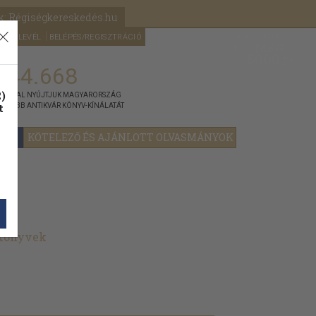
k: Régiségkereskedés.hu
A kosaram
HÍRLEVÉL
BELÉPÉS/REGISZTRÁCIÓ
MÉG
0
5000
Ft
144.668
)
ÁNNYAL NYÚJTJUK MAGYARORSZÁG
t
GYOBB ANTIKVÁR KÖNYV-KÍNÁLATÁT
YOK
KÖTELEZŐ ÉS AJÁNLOTT OLVASMÁNYOK
 könyvek