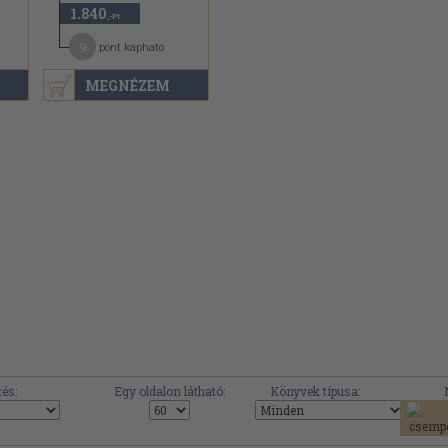
1.840
,-Ft
9
pont kapható
MEGNÉZEM
és:
Egy oldalon látható:
Könyvek típusa: