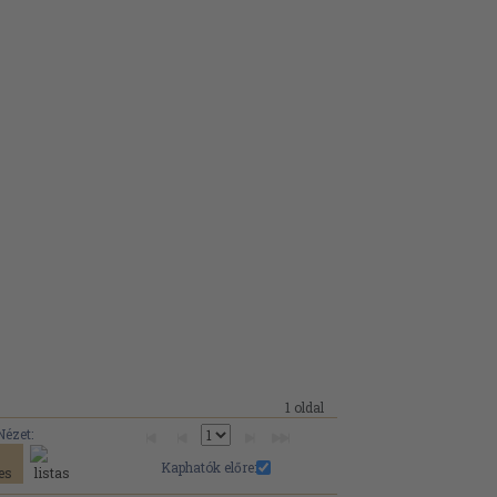
1 oldal
Nézet:
Kaphatók előre: