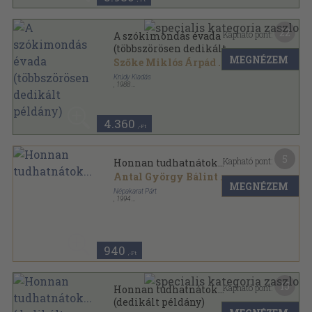
22
Kapható pont:
A szókimondás évada
(többszörösen dedikált
MEGNÉZEM
példány)
Szőke Miklós Árpád
...
Krúdy Kiadás
,
1988
Ragasztott papírkötés
,
185
oldal
4.360
,-Ft
5
Kapható pont:
Honnan tudhatnátok...
Antal György Bálint
...
MEGNÉZEM
Népakarat Párt
,
1994
Ragasztott papírkötés
,
142
oldal
940
,-Ft
15
Kapható pont:
Honnan tudhatnátok...
(dedikált példány)