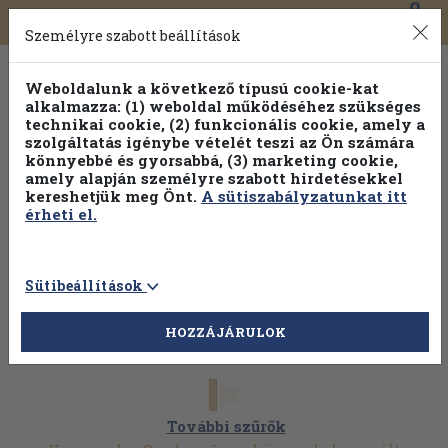
0
Toggle
Főmenü
Könyveink
navigation
Személyre szabott beállítások
Weboldalunk a következő típusú cookie-kat
alkalmazza: (1) weboldal működéséhez szükséges
technikai cookie, (2) funkcionális cookie, amely a
szolgáltatás igénybe vételét teszi az Ön számára
könnyebbé és gyorsabbá, (3) marketing cookie,
amely alapján személyre szabott hirdetésekkel
kereshetjük meg Önt.
A sütiszabályzatunkat itt
érheti el.
Sütibeállítások
HOZZÁJÁRULOK
További szűrők