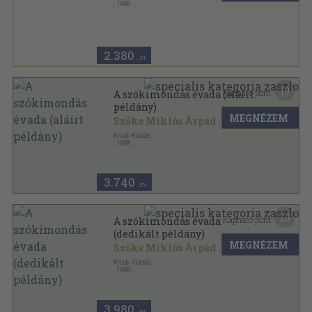
,
1988
Ragasztott papírkötés
,
185
oldal
2.380
,-Ft
19
Kapható pont:
A szókimondás évada (aláírt
példány)
MEGNÉZEM
Szőke Miklós Árpád
...
Krúdy Kiadás
,
1988
Ragasztott papírkötés
,
185
oldal
3.740
,-Ft
20
Kapható pont:
A szókimondás évada
(dedikált példány)
MEGNÉZEM
Szőke Miklós Árpád
...
Krúdy Kiadás
,
1988
Ragasztott papírkötés
,
185
oldal
3.980
,-Ft