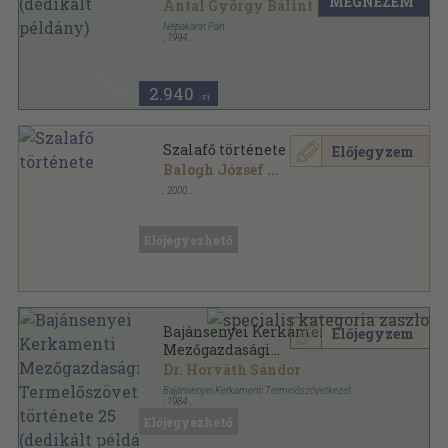
MEGNÉZEM
Antal György Bálint
...
Népakarat Párt
,
1994
Ragasztott papírkötés
,
142
oldal
2.940
,-Ft
Szalafő története
Előjegyzem
Balogh József
...
,
2000
Ragasztott papírkötés
,
328
oldal
Előjegyezhető
Bajánsenyei Kerkamenti
Előjegyzem
Mezőgazdasági
Termelőszövetkezet története
Dr. Horváth Sándor
25 (dedikált példány)
Bajánsenyei Kerkamenti Termelőszövetkezet
,
1984
Tűzött kötés
,
276
oldal
Előjegyezhető