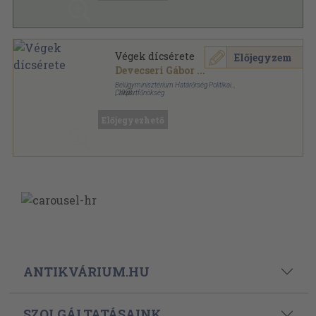
Végek dícsérete
Előjegyzem
Devecseri Gábor
...
Belügyminisztérium Határőrség Politikai
Csoportfőnökség
,
1958
Félvászon
,
143
oldal
Előjegyezhető
ANTIKVÁRIUM.HU
SZOLGÁLTATÁSAINK