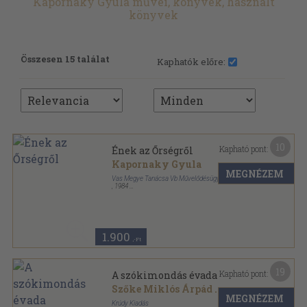
Kapornaky Gyula művei, könyvek, használt
könyvek
Összesen 15 találat
Kaphatók előre:
10
Kapható pont:
Ének az Őrségről
Kapornaky Gyula
MEGNÉZEM
Vas Megye Tanácsa Vb Művelődésügyi Osztálya
,
1984
Ragasztott papírkötés
,
97
oldal
1.900
,-Ft
19
Kapható pont:
A szókimondás évada
Szőke Miklós Árpád
...
MEGNÉZEM
Krúdy Kiadás