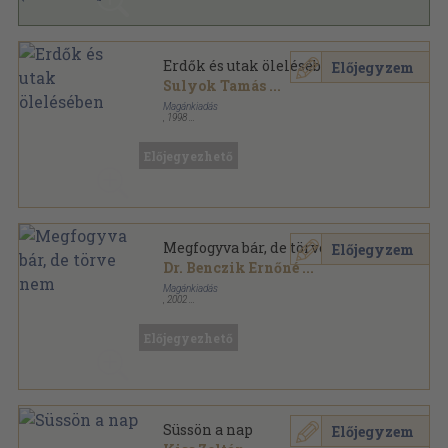
Erdők és utak ölelésében
Előjegyzem
Sulyok Tamás
...
Magánkiadás
,
1998
Ragasztott papírkötés
,
477
oldal
Előjegyezhető
Megfogyva bár, de törve nem
Előjegyzem
Dr. Benczik Ernőné
...
Magánkiadás
,
2002
Ragasztott papírkötés
,
160
oldal
Előjegyezhető
Süssön a nap
Előjegyzem