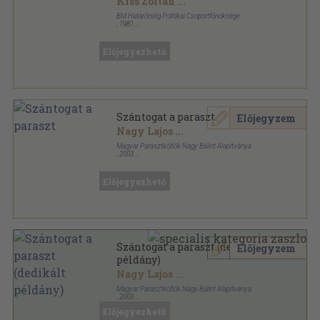
Kiss Zoltán
...
BM Határőrség Politikai Csoportfőnöksége
,
1981
Ragasztott papírkötés
,
251
oldal
Határőrök kiskönyvtára sorozat
Előjegyezhető
Szántogat a paraszt
Előjegyzem
Nagy Lajos
...
Magyar Parasztköltők Nagy Bálint Alapítványa
,
2003
Ragasztott papírkötés
,
153
oldal
Előjegyezhető
Szántogat a paraszt (dedikált
Előjegyzem
példány)
Nagy Lajos
...
Magyar Parasztköltők Nagy Bálint Alapítványa
,
2003
Ragasztott papírkötés
,
153
oldal
Előjegyezhető
Magyar Parasztköltészet Kiskönyvtára sorozat