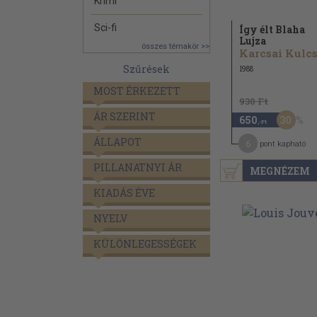
Krimi
Sci-fi
Így élt Blaha
Lujza
összes témakör >>
Szűrések
1988
MOST ÉRKEZETT
930 Ft
ÁR SZERINT
30
650
,-Ft
ÁLLAPOT
6
pont kapható
PILLANATNYI ÁR
MEGNÉZEM
KIADÁS ÉVE
NYELV
KÜLÖNLEGESSÉGEK