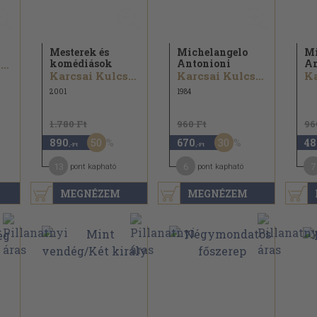
Mesterek és
Michelangelo
Mi
komédiások
Antonioni
An
Karcsai Kulcsár István
Karcsai Kulcsár István
Karcsai Kulcsár István
2001
1984
1.780 Ft
960 Ft
96
50
30
890
670
48
,-Ft
,-Ft
13
6
7
pont kapható
pont kapható
MEGNÉZEM
MEGNÉZEM