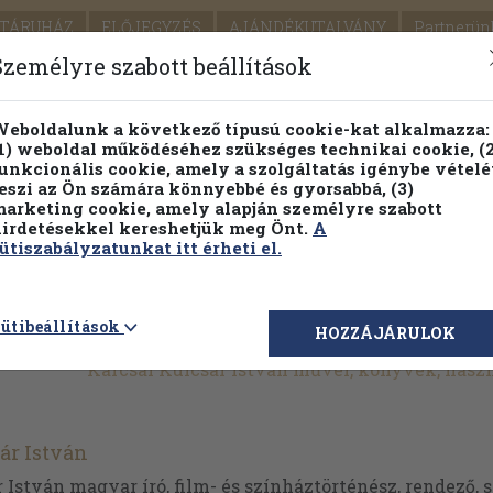
TÁRUHÁZ
ELŐJEGYZÉS
AJÁNDÉKUTALVÁNY
Partnerün
SZÁLLÍTÁS
SEGÍTSÉG
Személyre szabott beállítások
Részletes kereső
Témaköri fa
eboldalunk a következő típusú cookie-kat alkalmazza:
1) weboldal működéséhez szükséges technikai cookie, (2
unkcionális cookie, amely a szolgáltatás igénybe vételé
eszi az Ön számára könnyebbé és gyorsabbá, (3)
arketing cookie, amely alapján személyre szabott
PILLANATNYI ÁRAINK
FENNTARTHATÓ OLVASMÁN
irdetésekkel kereshetjük meg Önt.
A
ütiszabályzatunkat itt érheti el.
ütibeállítások
HOZZÁJÁRULOK
Karcsai Kulcsár István művei, könyvek, hasz
ár István
 István magyar író, film- és színháztörténész, rendező, 