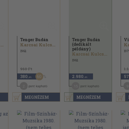
Tenger Budán
Tenger Budán
Vi
(dedikált
Karcsai Kulcsár István
Karcsai Kulcsár István
példány)
1962
197
Karcsai Kulcsár István
1962
960 Ft
1.
60
380
2.980
57
,-Ft
,-Ft
2
15
9
pont kapható
pont kapható
MEGNÉZEM
MEGNÉZEM