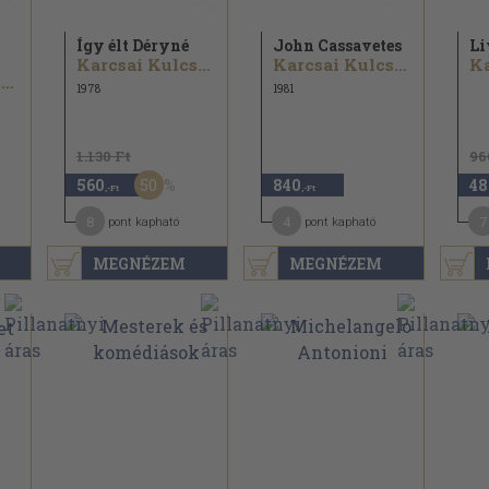
Így élt Déryné
John Cassavetes
Li
Karcsai Kulcsár István
Karcsai Kulcsár István
Karcsai Kulcsár István
1978
1981
1.130 Ft
96
50
560
840
48
,-Ft
,-Ft
8
4
7
pont kapható
pont kapható
MEGNÉZEM
MEGNÉZEM