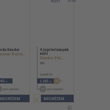
rda Sándor
A jupiterlámpák
előtt
Karcsai Kulcsár István...
Sándor Pál...
1981
1.640 Ft
30
440
1.140
,-Ft
,-Ft
10
pont kapható
pont kapható
MEGNÉZEM
MEGNÉZEM