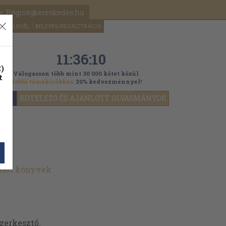
k: Régiségkereskedés.hu
A kosaram
HÍRLEVÉL
BELÉPÉS/REGISZTRÁCIÓ
MÉG
0
5000
Ft
11:36:08
)
Válogasson több mint 30 000 kötet közül
t
Hobbi témakörökben
20% kedvezménnyel!
YOK
KÖTELEZŐ ÉS AJÁNLOTT OLVASMÁNYOK
nált könyvek
szerkesztő.