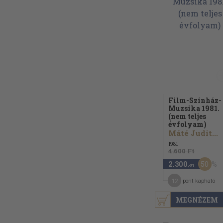
Film-Színház-
Muzsika 1981.
(nem teljes
évfolyam)
Máté Judit...
1981
4.600 Ft
50
2.300
,-Ft
12
pont kapható
MEGNÉZEM