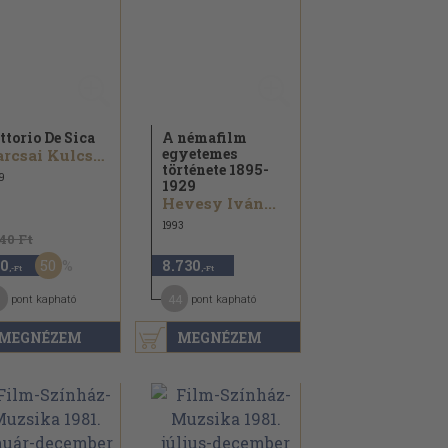
ttorio De Sica
A némafilm
egyetemes
Karcsai Kulcsár István
története 1895-
9
1929
Hevesy Iván...
1993
140 Ft
50
0
8.730
,-Ft
,-Ft
44
pont kapható
pont kapható
MEGNÉZEM
MEGNÉZEM