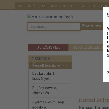
ÉRTESÍTŐ
FIZESSEN
KÖNYVVEL!
AUKCIÓ
PON
W
(
f
t
m
ÚJ KÖNYVEK
MOST ÉRKEZETT
h
s
TÉMAKÖR
Kiemelt témaköreink
S
Dedikált, aláírt
kiadványok
Regény, novella,
elbeszélés
Karcsai Kulcs
Gyermek- és ifjúsági
Karcsai Kulcsár
irodalom