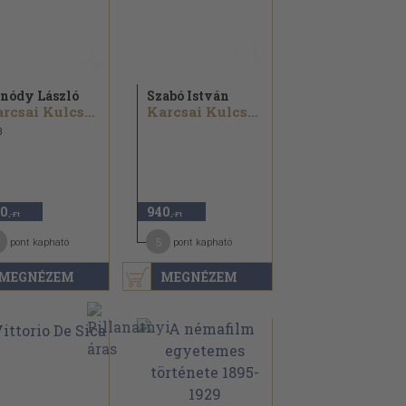
nódy László
Szabó István
Karcsai Kulcsár István
Karcsai Kulcsár István
3
0
940
,-Ft
,-Ft
5
pont kapható
pont kapható
MEGNÉZEM
MEGNÉZEM