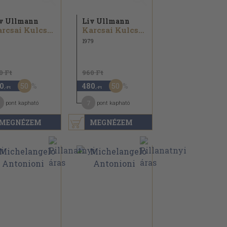
v Ullmann
Liv Ullmann
Karcsai Kulcsár István
Karcsai Kulcsár István
1979
0 Ft
960 Ft
50
50
0
480
,-Ft
,-Ft
7
pont kapható
pont kapható
MEGNÉZEM
MEGNÉZEM