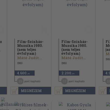
az
Film-Színház-
Film-Színház-
Fi
Muzsika 1980.
Muzsika 1980.
Mu
(nem teljes
(nem teljes
ja
.
évfolyam)
évfolyam)
Má
Máté Judit...
Máté Judit...
198
1980
1980
4.600
2.200
4.
,-Ft
,-Ft
23
11
2
pont kapható
pont kapható
MEGNÉZEM
MEGNÉZEM