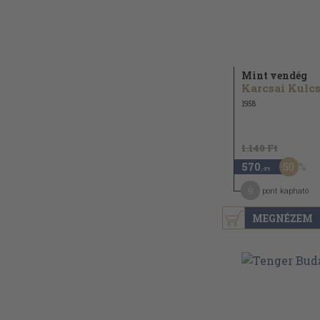
Mint vendég
1958
1.140 Ft
50
570
,-Ft
9
pont kapható
MEGNÉZEM