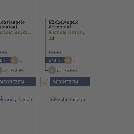
chelangelo
Michelangelo
tonioni
Antonioni
Karcsai Kulcsár István
Karcsai Kulcsár István
1985
0 Ft
960 Ft
50
30
0
670
,-Ft
,-Ft
6
pont kapható
pont kapható
MEGNÉZEM
MEGNÉZEM