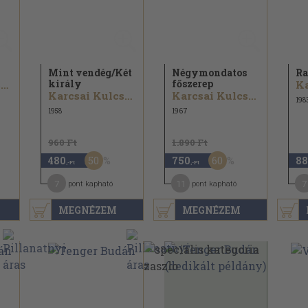
Mint vendég/
Két
Négymondatos
Ra
király
főszerep
Karcsai Kulcsár István
Karcsai Kulcsár István
Karcsai Kulcsár István
198
1958
1967
960 Ft
1.890 Ft
50
60
480
750
88
,-Ft
,-Ft
7
11
7
pont kapható
pont kapható
MEGNÉZEM
MEGNÉZEM