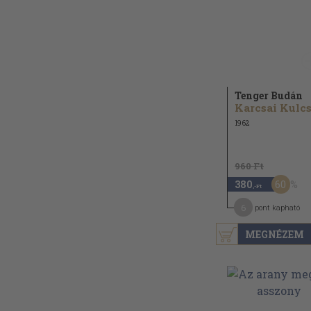
Tenger Budán
1962
960 Ft
60
380
,-Ft
6
pont kapható
MEGNÉZEM