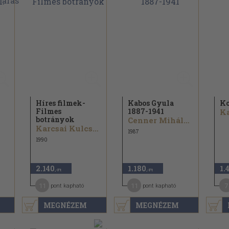
Híres filmek-
Kabos Gyula
Ko
Filmes
1887-1941
botrányok
Cenner Mihály...
Karcsai Kulcsár István...
1987
1990
2.140
1.180
1.
,-Ft
,-Ft
11
11
7
pont kapható
pont kapható
MEGNÉZEM
MEGNÉZEM