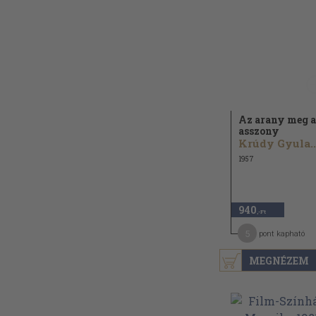
Az arany meg 
asszony
Krúdy Gyula..
1957
940
,-Ft
5
pont kapható
MEGNÉZEM