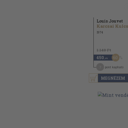
Louis Jouvet
1974
1.140 Ft
60
450
,-Ft
7
pont kapható
MEGNÉZEM