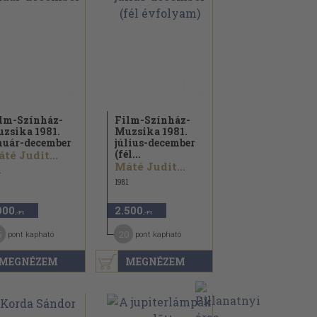
lm-Színház-
Film-Színház-
zsika 1981.
Muzsika 1981.
nuár-december
július-december
(fél...
té Judit...
Máté Judit...
1
1981
900
2.500
,-Ft
,-Ft
5
20
pont kapható
pont kapható
MEGNÉZEM
MEGNÉZEM