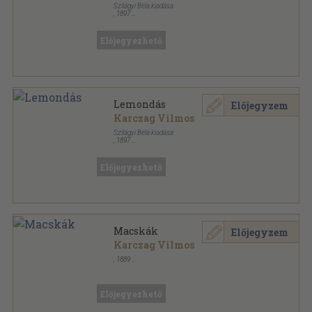
Szilágyi Béla kiadása
,
1897
Fűzött keménykötés
,
238
oldal
Magyar Családi Könyvtár sorozat
Előjegyezhető
Lemondás
Előjegyzem
Karczag Vilmos
Szilágyi Béla kiadása
,
1897
Aranyozott, színezett kiadói egész vászonkötés
,
238
oldal
Előjegyezhető
Macskák
Előjegyzem
Karczag Vilmos
,
1889
Vászon
,
123
oldal
Előjegyezhető