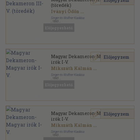
Előjegyzem
(töredék)
Iványi Ödön
...
Singer és Wolfner Kiadása
,
1893
Aranyozott kiadói egész vászonkötés
,
1003
oldal
Előjegyezhető
Magyar Dekameron sorozat
Magyar Dekameron-Magyar
Előjegyzem
irók I-V.
Mikszáth Kálmán
...
Singer és Wolfner Kiadása
,
1893
Könyvkötői kötés
,
1657
oldal
Előjegyezhető
Magyar Dekameron-Magyar irók sorozat
Magyar Dekameron-Magyar
Előjegyzem
irók I-V.
Mikszáth Kálmán
...
Singer és Wolfner Kiadása
,
1893
Aranyozott kiadói egész vászonkötés
,
1657
oldal