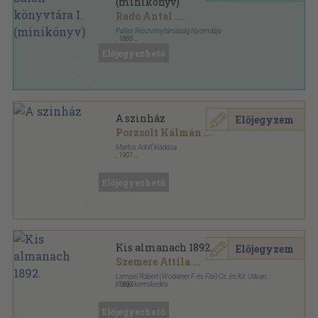
(minikönyv)
Radó Antal
...
Pallas Részvénytársaság Nyomdája
,
1885
Vászon
,
125
oldal
Előjegyezhető
A magyar Salon könyvtára sorozat
A szinház
Előjegyzem
Porzsolt Kálmán
...
Martos Adolf kiadása
,
1901
Könyvkötői kötés
,
221
oldal
Előjegyezhető
Kis almanach 1892.
Előjegyzem
Szemere Attila
...
Lampel Róbert (Wodianer F. és Fiai) Cs. és Kir. Udvari
Könyvkereskedés
,
1892
Vászon Gottermayer kötés
,
175
oldal
Kis almanach sorozat
Előjegyezhető