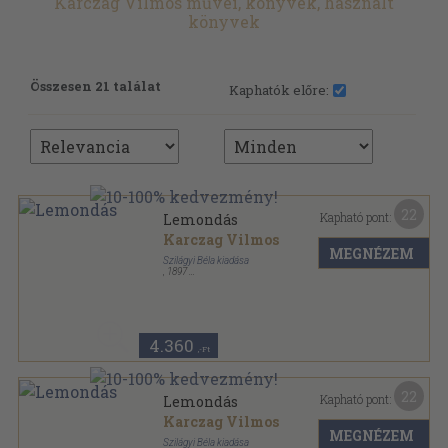
Karczag Vilmos művei, könyvek, használt
könyvek
Összesen 21 találat
Kaphatók előre:
22
Kapható pont:
Lemondás
Karczag Vilmos
MEGNÉZEM
Szilágyi Béla kiadása
,
1897
Könyvkötői vászonkötés
,
238
oldal
4.360
,-Ft
22
Kapható pont:
Lemondás
Karczag Vilmos
MEGNÉZEM
Szilágyi Béla kiadása