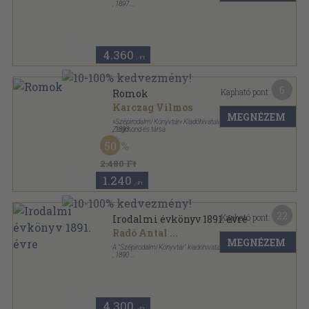
,
1897
Könyvkötői kötés
,
238
oldal
4.360
,-Ft
6
Kapható pont:
Romok
Karczag Vilmos
MEGNÉZEM
»Szépirodalmi Könyvtár« Kiadóhivatala-Deutsch
Zsigmond és társa
,
1893
Könyvkötői kötés
,
128
oldal
50
Szépirodalmi könyvtár sorozat
2.480 Ft
1.240
,-Ft
22
Kapható pont:
Irodalmi évkönyv 1891. évre
Radó Antal
...
MEGNÉZEM
A "Szépirodalmi Könyvtár" kiadóhivatala
,
1890
Aranyozott, színezett kiadói egész vászonkötés
,
196
oldal
Irodalmi évkönyv sorozat
4.300
,-Ft