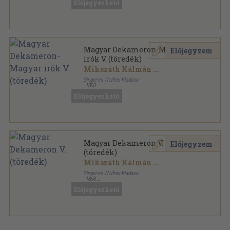
Előjegyezhető
Magyar Dekameron-Magyar irók sorozat
Magyar Dekameron-Magyar
Előjegyzem
irók V. (töredék)
Mikszáth Kálmán
...
Singer és Wolfner Kiadása
,
1893
Színezett egész vászonkötés
,
300
oldal
Előjegyezhető
Magyar Dekameron-Magyar irók sorozat
Magyar Dekameron V.
Előjegyzem
(töredék)
Mikszáth Kálmán
...
Singer és Wolfner Kiadása
,
1893
Aranyozott kiadói egész vászonkötés
,
300
oldal
Előjegyezhető
Magyar Dekameron sorozat