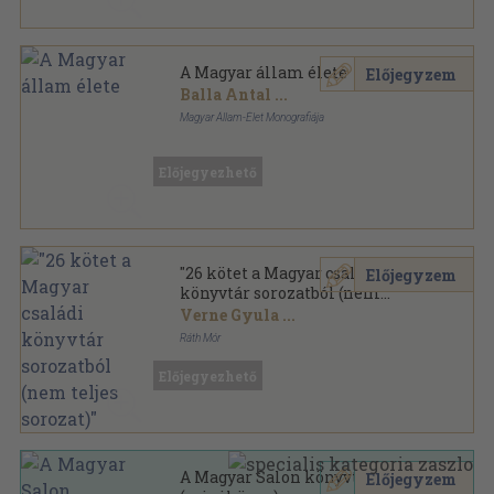
A Magyar állam élete
Előjegyzem
Balla Antal
...
Magyar Állam-Élet Monografiája
Félbőr
,
647
oldal
Előjegyezhető
"26 kötet a Magyar családi
Előjegyzem
könyvtár sorozatból (nem
teljes sorozat)"
Verne Gyula
...
Ráth Mór
Aranyozott kiadói egész vászonkötés
,
4524
oldal
Előjegyezhető
Magyar Családi Könyvtár sorozat
A Magyar Salon könyvtára I.
Előjegyzem