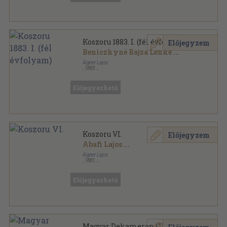
Koszoru 1883. I. (fél évfolyam)
Előjegyzem
Beniczkyné Bajza Lenke
...
Aigner Lajos
,
1883
Könyvkötői vászonkötés
,
420
oldal
Koszoru sorozat
Előjegyezhető
Koszoru VI.
Előjegyzem
Abafi Lajos
...
Aigner Lajos
,
1881
Aranyozott kiadói egész vászonkötés
,
576
oldal
Koszoru sorozat
Előjegyezhető
Magyar Dekameron III-V.