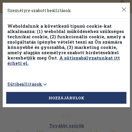
0
Toggle
Főmenü
Könyveink
navigation
Személyre szabott beállítások
Weboldalunk a következő típusú cookie-kat
alkalmazza: (1) weboldal működéséhez szükséges
technikai cookie, (2) funkcionális cookie, amely a
szolgáltatás igénybe vételét teszi az Ön számára
könnyebbé és gyorsabbá, (3) marketing cookie,
Válogasson több mint 1.000.000 kiadványunk közül
10-
amely alapján személyre szabott hirdetésekkel
100% kedvezménnyel!
kereshetjük meg Önt.
A sütiszabályzatunkat itt
érheti el.
Sütibeállítások
HOZZÁJÁRULOK
További szűrők