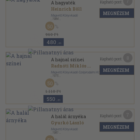
7
Kapható pont:
A hagyaték
Heinrich Böll
MEGNÉZEM
Magvető Könyvkiadó
,
1984
Ragasztott papírkötés
,
181
oldal
50
Rakéta Regénytár sorozat
960 Ft
480
,-Ft
8
Kapható pont:
A hajnal színei
Radnóti Miklós
...
MEGNÉZEM
Magvető Könyvkiadó-Szépirodalmi Könyvkiadó
,
1975
Vászon
,
291
oldal
50
30 év sorozat
1.110 Ft
550
,-Ft
7
Kapható pont:
A halál árnyéka
Gyurkó László
MEGNÉZEM
Magvető Könyvkiadó
,
1981
Ragasztott papírkötés
,
168
oldal
Rakéta Regénytár sorozat