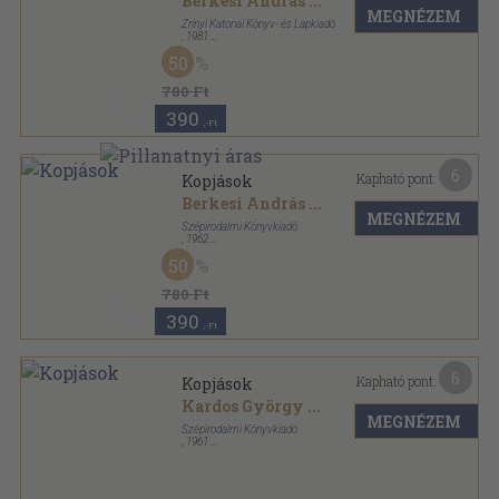
Berkesi András
...
MEGNÉZEM
Zrínyi Katonai Könyv- és Lapkiadó
,
1981
Vászon
,
434
oldal
50
780 Ft
390
,-Ft
6
Kapható pont:
Kopjások
Berkesi András
...
MEGNÉZEM
Szépirodalmi Könyvkiadó
,
1962
Félvászon
,
593
oldal
50
780 Ft
390
,-Ft
6
Kapható pont:
Kopjások
Kardos György
...
MEGNÉZEM
Szépirodalmi Könyvkiadó
,
1961
Félvászon
,
605
oldal