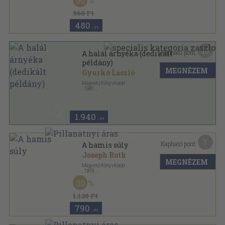
50
960 Ft
480
,-Ft
10
Kapható pont:
A halál árnyéka (dedikált
példány)
MEGNÉZEM
Gyurkó László
Magvető Könyvkiadó
,
1981
Ragasztott papírkötés
,
168
oldal
Rakéta Regénytár sorozat
1.940
,-Ft
7
Kapható pont:
A hamis súly
Joseph Roth
MEGNÉZEM
Magvető Könyvkiadó
,
1979
Ragasztott papírkötés
,
225
oldal
30
Rakéta Regénytár sorozat
1.130 Ft
790
,-Ft