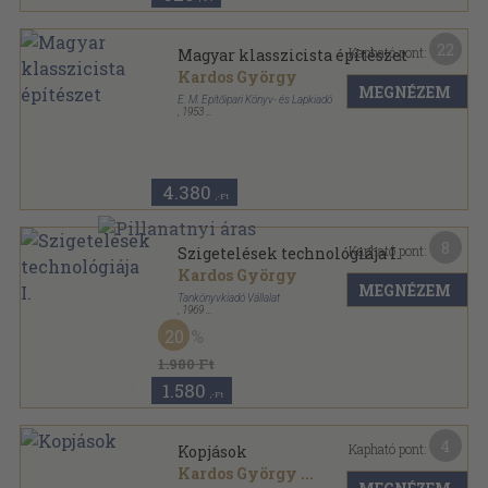
22
Kapható pont:
Magyar klasszicista építészet
Kardos György
MEGNÉZEM
É. M. Építőipari Könyv- és Lapkiadó
,
1953
Varrott papírkötés
,
89
oldal
Mérnöki továbbképző kiadványok - Építőművészet
kérdései sorozat
4.380
,-Ft
8
Kapható pont:
Szigetelések technológiája I.
Kardos György
MEGNÉZEM
Tankönyvkiadó Vállalat
,
1969
Ragasztott papírkötés
,
104
oldal
20
Budapesti Műszaki Egyetem Villamosmérnöki Kar,
Szakmérnöki Tagozat Mérnöki Továbbképző Intézet
kiadványa sorozat
1.980 Ft
1.580
,-Ft
4
Kapható pont:
Kopjások
Kardos György
...