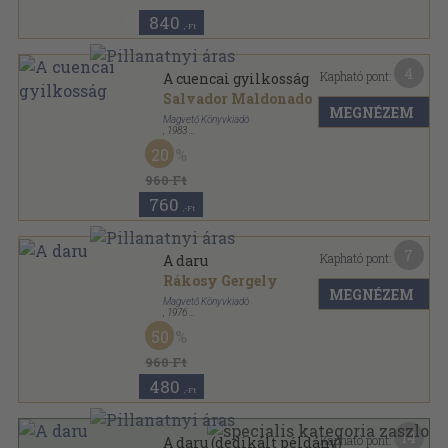
840
,-Ft
4
Kapható pont:
A cuencai gyilkosság
Salvador Maldonado
MEGNÉZEM
Magvető Könyvkiadó
,
1983
Könyvkötői kötés
,
325
oldal
20
Rakéta Regénytár sorozat
960 Ft
760
,-Ft
7
Kapható pont:
A daru
Rákosy Gergely
MEGNÉZEM
Magvető Könyvkiadó
,
1976
Ragasztott papírkötés
,
172
oldal
50
960 Ft
480
,-Ft
14
Kapható pont:
A daru (dedikált példány)