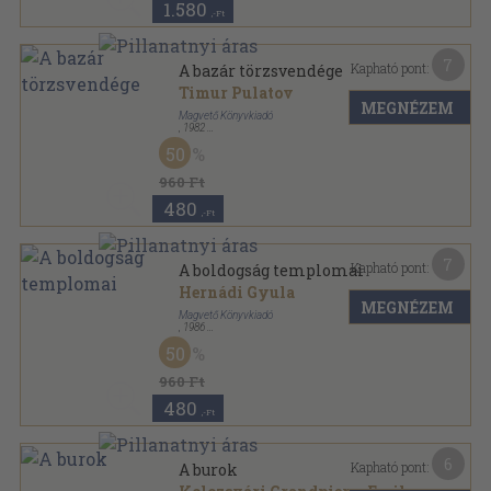
1.580
,-Ft
7
Kapható pont:
A bazár törzsvendége
Timur Pulatov
MEGNÉZEM
Magvető Könyvkiadó
,
1982
Ragasztott papírkötés
,
191
oldal
50
Rakéta Regénytár sorozat
960 Ft
480
,-Ft
7
Kapható pont:
A boldogság templomai
Hernádi Gyula
MEGNÉZEM
Magvető Könyvkiadó
,
1986
Vászon
,
405
oldal
50
960 Ft
480
,-Ft
6
Kapható pont:
A burok