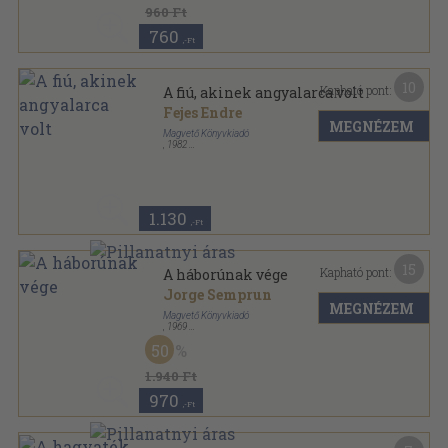
960 Ft
760
,-Ft
10
Kapható pont:
A fiú, akinek angyalarca volt
Fejes Endre
MEGNÉZEM
Magvető Könyvkiadó
,
1982
Vászon
,
641
oldal
1.130
,-Ft
15
Kapható pont:
A háborúnak vége
Jorge Semprun
MEGNÉZEM
Magvető Könyvkiadó
,
1969
Vászon
,
194
oldal
50
Világkönyvtár sorozat
1.940 Ft
970
,-Ft