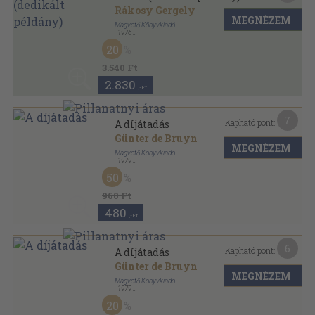
Rákosy Gergely
MEGNÉZEM
Magvető Könyvkiadó
,
1976
Ragasztott papírkötés
,
172
oldal
20
3.540 Ft
2.830
,-Ft
7
Kapható pont:
A díjátadás
Günter de Bruyn
MEGNÉZEM
Magvető Könyvkiadó
,
1979
Ragasztott papírkötés
,
309
oldal
50
Rakéta Regénytár sorozat
960 Ft
480
,-Ft
6
Kapható pont:
A díjátadás
Günter de Bruyn
MEGNÉZEM
Magvető Könyvkiadó
,
1979
Könyvkötői kötés
,
309
oldal
20
Rakéta Regénytár sorozat