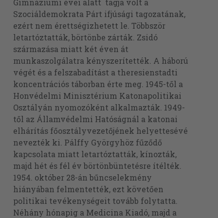
Gimnáziumi évei alatt tagja volt a
Szociáldemokrata Párt ifjúsági tagozatának,
ezért nem érettségizhetett le. Többször
letartóztatták, börtönbe zárták. Zsidó
származása miatt két éven át
munkaszolgálatra kényszerítették. A háború
végét és a felszabadítást a theresienstadti
koncentrációs táborban érte meg. 1945-től a
Honvédelmi Minisztérium Katonapolitikai
Osztályán nyomozóként alkalmazták. 1949-
től az Államvédelmi Hatóságnál a katonai
elhárítás főosztályvezetőjének helyettesévé
nevezték ki. Pálffy Györgyhöz fűződő
kapcsolata miatt letartóztatták, kínozták,
majd hét és fél év börtönbüntetésre ítélték.
1954. október 28-án bűncselekmény
hiányában felmentették, ezt követően
politikai tevékenységeit tovább folytatta.
Néhány hónapig a Medicina Kiadó, majd a