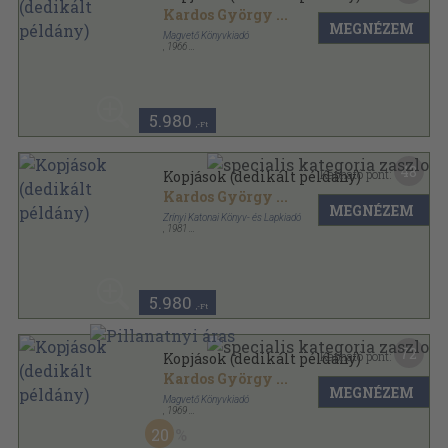
Kardos György
...
MEGNÉZEM
Magvető Könyvkiadó
,
1966
Vászon
,
456
oldal
5.980
,-Ft
48
Kapható pont:
Kopjások (dedikált példány)
Kardos György
...
MEGNÉZEM
Zrínyi Katonai Könyv- és Lapkiadó
,
1981
Vászon
,
434
oldal
5.980
,-Ft
72
Kapható pont:
Kopjások (dedikált példány)
Kardos György
...
MEGNÉZEM
Magvető Könyvkiadó
,
1969
Vászon
,
438
oldal
20