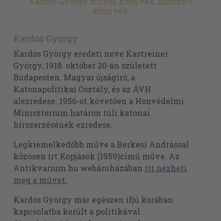
Kardos György művei, könyvek, használt
könyvek
Kardos György
Kardos György eredeti neve Kastreiner
György, 1918. október 20-án született
Budapesten. Magyar újságíró, a
Katonapolitikai Osztály, és az ÁVH
alezredese. 1956-ot követően a Honvédelmi
Minisztérium határon túli katonai
hírszerzésének ezredese.
Legkiemelkedőbb műve a Berkesi Andrással
közösen írt Kopjások (1959)című műve. Az
Antikvarium.hu webáruházában
itt nézheti
meg a művet
.
Kardos György már egészen ifjú korában
kapcsolatba került a politikával.