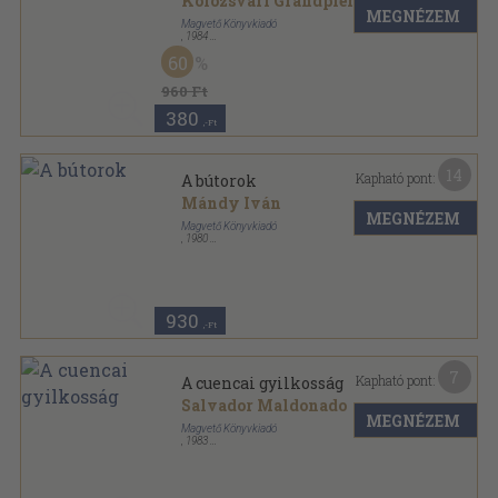
Kolozsvári Grandpierre Emil
MEGNÉZEM
Magvető Könyvkiadó
,
1984
Ragasztott papírkötés
,
387
oldal
60
Rakéta Regénytár sorozat
960 Ft
380
,-Ft
14
Kapható pont:
A bútorok
Mándy Iván
MEGNÉZEM
Magvető Könyvkiadó
,
1980
Ragasztott papírkötés
,
107
oldal
Rakéta Regénytár sorozat
930
,-Ft
7
Kapható pont:
A cuencai gyilkosság
Salvador Maldonado
MEGNÉZEM
Magvető Könyvkiadó
,
1983
Ragasztott papírkötés
,
325
oldal
Rakéta Regénytár sorozat