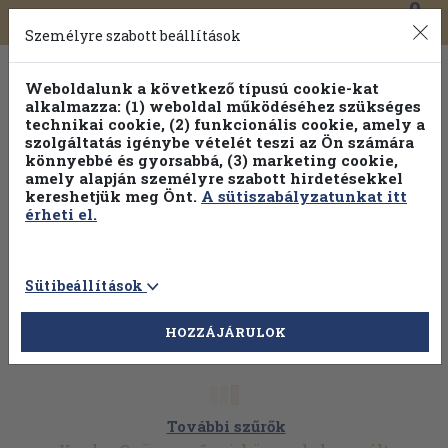
0
Toggle
Főmenü
Könyveink
navigation
Személyre szabott beállítások
Weboldalunk a következő típusú cookie-kat
alkalmazza: (1) weboldal működéséhez szükséges
technikai cookie, (2) funkcionális cookie, amely a
szolgáltatás igénybe vételét teszi az Ön számára
könnyebbé és gyorsabbá, (3) marketing cookie,
amely alapján személyre szabott hirdetésekkel
kereshetjük meg Önt.
A sütiszabályzatunkat itt
érheti el.
Sütibeállítások
HOZZÁJÁRULOK
További szűrők