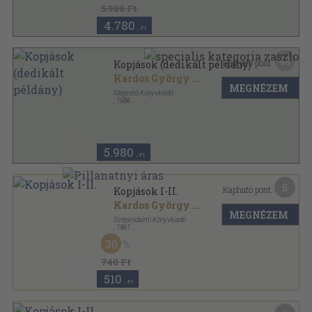
5.980 Ft
4.780
,-Ft
48
Kapható pont:
Kopjások (dedikált példány)
Kardos György
...
MEGNÉZEM
Magvető Könyvkiadó
,
1986
Vászon
,
559
oldal
5.980
,-Ft
5
Kapható pont:
Kopjások I-II.
Kardos György
...
MEGNÉZEM
Szépirodalmi Könyvkiadó
,
1961
Fűzött papírkötés
,
613
oldal
30
Kincses könyvek sorozat
740 Ft
510
,-Ft