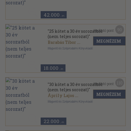
Ragasztott papírkötés
,
27720
oldal
Gyorsuló idő sorozat
42.000
,-Ft
90
Kapható pont:
"25 kötet a 30 év sorozatból
(nem teljes sorozat)"
MEGNÉZEM
Barabás Tibor
...
Magvető és Szépirodalmi Könyvkiadó
Fűzött keménykötés
,
11417
oldal
30 év sorozat
18.000
,-Ft
110
Kapható pont:
"30 kötet a 30 év sorozatból
(nem teljes sorozat)"
MEGNÉZEM
Áprily Lajos
...
Magvető és Szépirodalmi Könyvkiadó
Fűzött keménykötés
,
14590
oldal
30 év sorozat
22.000
,-Ft