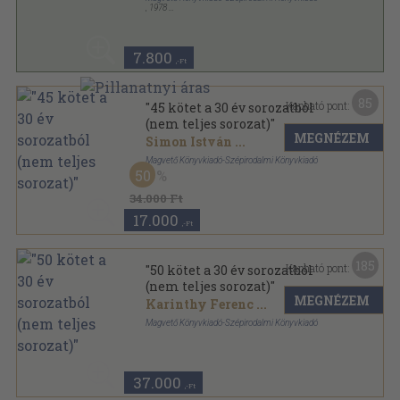
,
1978
Fűzött keménykötés
,
738
oldal
30 év sorozat
7.800
,-Ft
85
Kapható pont:
"45 kötet a 30 év sorozatból
(nem teljes sorozat)"
MEGNÉZEM
Simon István
...
Magvető Könyvkiadó-Szépirodalmi Könyvkiadó
50
Fűzött keménykötés
,
21848
oldal
30 év sorozat
34.000 Ft
17.000
,-Ft
185
Kapható pont:
"50 kötet a 30 év sorozatból
(nem teljes sorozat)"
MEGNÉZEM
Karinthy Ferenc
...
Magvető Könyvkiadó-Szépirodalmi Könyvkiadó
Fűzött keménykötés
,
23559
oldal
30 év sorozat
37.000
,-Ft