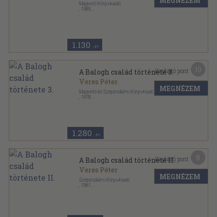
MEGNÉZEM
Magvető Könyvkiadó
,
1985
Ragasztott papírkötés
,
170
oldal
Rakéta Regénytár sorozat
1.130
,-Ft
10
Kapható pont:
A Balogh család története 3.
Veres Péter
MEGNÉZEM
Magvető és Szépirodalmi Könyvkiadó
,
1978
Fűzött keménykötés
,
511
oldal
1.280
,-Ft
8
Kapható pont:
A Balogh család története II.
Veres Péter
MEGNÉZEM
Szépirodalmi Könyvkiadó
,
1961
Vászon
,
605
oldal