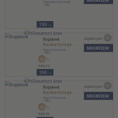
MEGNÉZEM
Szépirodalmi Könyvkiadó
,
1962
Félvászon
,
613
oldal
Kincses Könyvek sorozat
780
,-Ft
6
Kapható pont:
Kopjások
Kardos György
...
MEGNÉZEM
Magvető Könyvkiadó
,
1969
Vászon
,
438
oldal
50
780 Ft
390
,-Ft
6
Kapható pont:
Kopjások
Kardos György
...
MEGNÉZEM
Magvető Könyvkiadó
,
1966
Fűzött kemény papírkötés
,
456
oldal
50
780 Ft