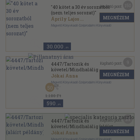
150
Kapható pont:
"40 kötet a 30 év sorozatból
(nem teljes sorozat)"
MEGNÉZEM
Áprily Lajos
...
Magvető Könyvkiadó-Szépirodalmi Könyvkiadó
Fűzött keménykötés
,
20248
oldal
30 év sorozat
30.000
,-Ft
9
Kapható pont:
4447/Tartozik és
követel/Mindhalálig
MEGNÉZEM
Jókai Anna
Magvető Könyvkiadó-Szépirodalmi Könyvkiadó
,
1978
50
Fűzött keménykötés
,
738
oldal
30 év sorozat
1.180 Ft
590
,-Ft
39
Kapható pont:
4447/Tartozik és
követel/Mindhalálig (aláírt
MEGNÉZEM
példány)
Jókai Anna
Magvető Könyvkiadó-Szépirodalmi Könyvkiadó