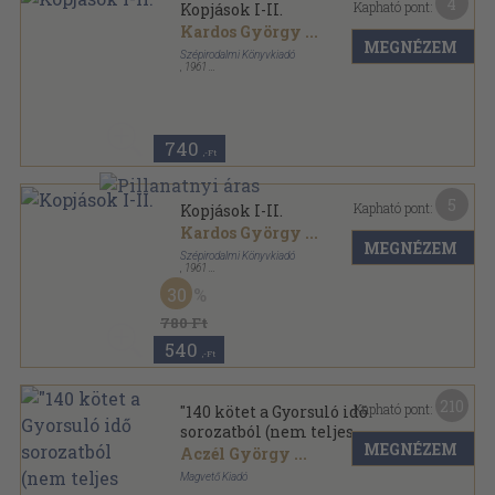
4
Kapható pont:
Kopjások I-II.
Kardos György
...
MEGNÉZEM
Szépirodalmi Könyvkiadó
,
1961
Ragasztott papírkötés
,
605
oldal
Kincses könyvek sorozat
740
,-Ft
5
Kapható pont:
Kopjások I-II.
Kardos György
...
MEGNÉZEM
Szépirodalmi Könyvkiadó
,
1961
Félvászon
,
605
oldal
30
Kincses könyvek sorozat
780 Ft
540
,-Ft
210
Kapható pont:
"140 kötet a Gyorsuló idő
sorozatból (nem teljes
MEGNÉZEM
sorozat)"
Aczél György
...
Magvető Kiadó