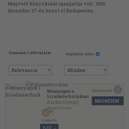
Magvető Könyvkiadó igazgatója volt. 1985.
december 27-én hunyt el Budapesten.
Összesen 1.053 találat
Kaphatók előre:
3
Kapható pont:
Műanyagok a
híradástechnikában
MEGNÉZEM
Kardos György
Műszaki Könyvkiadó
,
1961
50
Fűzött papírkötés
,
240
oldal
1.240 Ft
620
,-Ft