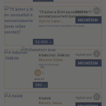
260
Kapható pont:
"75 kötet a 30 év sorozatból és
sorozatismertető (nem teljes
MEGNÉZEM
sorozat)"
Áprily Lajos
...
Magvető Könyvkiadó-Szépirodalmi Könyvkiadó
Fűzött keménykötés
,
34975
oldal
30 év sorozat
52.000
,-Ft
5
Kapható pont:
A babiloni Jóákím
Marnix Gijsen
MEGNÉZEM
Magvető Könyvkiadó
,
1986
Ragasztott papírkötés
,
178
oldal
30
Rakéta Regénytár sorozat
840 Ft
580
,-Ft
17
Kapható pont:
A balek
Bárczy János