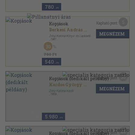
780
,-Ft
5
Kapható pont:
Kopjások
Berkesi András
...
MEGNÉZEM
Zrínyi Katonai Könyv- és Lapkiadó
,
1981
Vászon
,
434
oldal
30
780 Ft
540
,-Ft
30
Kapható pont:
Kopjások (dedikált példány)
Kardos György
...
MEGNÉZEM
Zrínyi Katonai Kiadó
,
1959
Félvászon
,
455
oldal
5.980
,-Ft
48
Kapható pont:
Kopjások (dedikált példány)