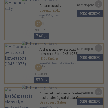
4
Kapható pont:
A hamis súly
Joseph Roth
MEGNÉZEM
Magvető Könyvkiadó
,
1979
Könyvkötői kötés
,
225
oldal
20
Rakéta Regénytár sorozat
930 Ft
740
,-Ft
9
Kapható pont:
A Harminc év sorozat
ismertetője (1945-1975)
MEGNÉZEM
Illés Endre
Magvető és Szépirodalmi Könyvkiadó
,
1977
50
Ragasztott papírkötés
,
64
oldal
30 év sorozat
1.140 Ft
570
,-Ft
12
Kapható pont:
A hasfelmetszés előnyei/A
mulandóság cáfolatául
MEGNÉZEM
Devecseri Gábor
Magvető Könyvkiadó