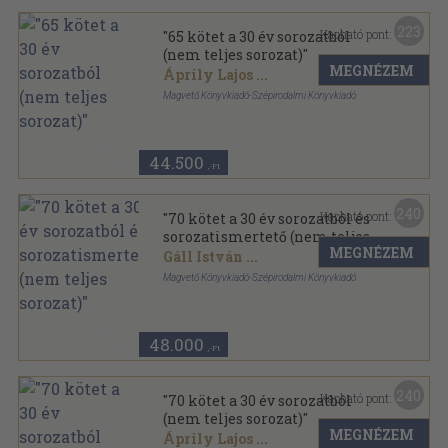
223
Kapható pont:
"65 kötet a 30 év sorozatból
(nem teljes sorozat)"
MEGNÉZEM
Áprily Lajos
...
Magvető Könyvkiadó-Szépirodalmi Könyvkiadó
Fűzött keménykötés
,
31521
oldal
30 év sorozat
44.500
,-Ft
240
Kapható pont:
"70 kötet a 30 év sorozatból és
sorozatismertető (nem teljes
MEGNÉZEM
sorozat)"
Gáll István
...
Magvető Könyvkiadó-Szépirodalmi Könyvkiadó
Fűzött keménykötés
,
32206
oldal
30 év sorozat
48.000
,-Ft
240
Kapható pont:
"70 kötet a 30 év sorozatból
(nem teljes sorozat)"
MEGNÉZEM
Áprily Lajos
...