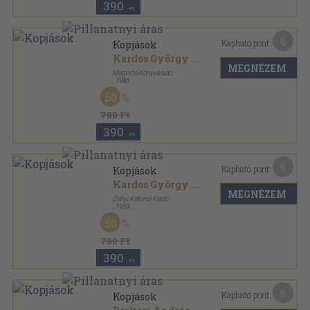
390
,-Ft
6
Kapható pont:
Kopjások
Kardos György
...
MEGNÉZEM
Magvető Könyvkiadó
,
1986
Vászon
,
559
oldal
50
780 Ft
390
,-Ft
6
Kapható pont:
Kopjások
Kardos György
...
MEGNÉZEM
Zrínyi Katonai Kiadó
,
1959
Félvászon
,
455
oldal
50
780 Ft
390
,-Ft
6
Kapható pont:
Kopjások