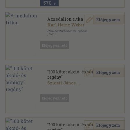
570
,-Ft
A medalion titka
Előjegyzem
Karl Heinz Weber
Zrínyi Katonai Könyv- és Lapkiadó
,
1988
Könyvkötői kötés
,
353
oldal
Célgömb sorozat
Előjegyezhető
"100 kötet akció- és bűnügyi
Előjegyzem
regény"
Szigeti János
...
Vegyes
,
25400
oldal
Előjegyezhető
"100 kötet akció- és bűnügyi
Előjegyzem
regény"