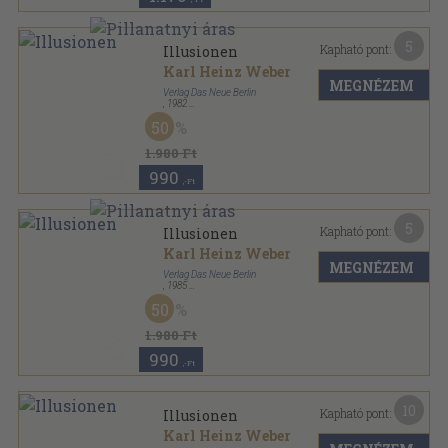
5
Kapható pont:
Illusionen
Karl Heinz Weber
MEGNÉZEM
Verlag Das Neue Berlin
,
1982
Ragasztott papírkötés
,
183
oldal
50
DIE Reihe sorozat
1.980 Ft
990
,-Ft
5
Kapható pont:
Illusionen
Karl Heinz Weber
MEGNÉZEM
Verlag Das Neue Berlin
,
1985
Ragasztott papírkötés
,
183
oldal
50
DIE Reihe sorozat
1.980 Ft
990
,-Ft
10
Kapható pont:
Illusionen
Karl Heinz Weber