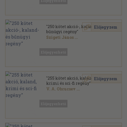
Előjegyezhető
"250 kötet akció-, kaland- és
Előjegyzem
bűnügyi regény"
Szigeti János
...
Vegyes
,
75316
oldal
Előjegyezhető
"255 kötet akció, kaland,
Előjegyzem
krimi és sci-fi regény"
V. A. Obrucsev
...
Vegyes
,
71439
oldal
Előjegyezhető