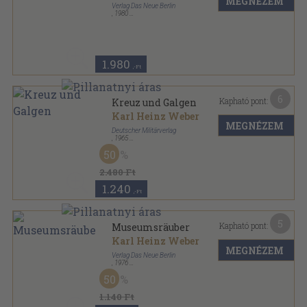
MEGNÉZEM
Verlag Das Neue Berlin
,
1980
Ragasztott papírkötés
,
183
oldal
Delikte Indizien Ermittlungen-Reihe sorozat
1.980
,-Ft
6
Kapható pont:
Kreuz und Galgen
Karl Heinz Weber
MEGNÉZEM
Deutscher Militärverlag
,
1965
Ragasztott papírkötés
,
270
oldal
50
Das Taschenbuch sorozat
2.480 Ft
1.240
,-Ft
5
Kapható pont:
Museumsräuber
Karl Heinz Weber
MEGNÉZEM
Verlag Das Neue Berlin
,
1976
Ragasztott papírkötés
,
223
oldal
50
DIE Reihe sorozat
1.140 Ft