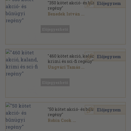
"350 kötet akció- és bűnügyi
Előjegyzem
regény"
Benedek István
...
Vegyes
,
104577
oldal
Előjegyezhető
"460 kötet akció, kaland,
Előjegyzem
krimi és sci-fi regény"
Ungvári Tamás
...
Vegyes
,
129623
oldal
Előjegyezhető
"50 kötet akció- és bűnügyi
Előjegyzem
regény"
Robin Cook
...
Vegyes
,
15271
oldal