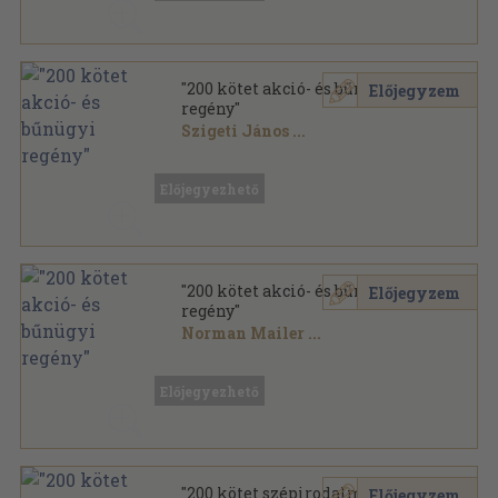
"200 kötet akció- és bűnügyi
Előjegyzem
regény"
Szigeti János
...
Vegyes
,
51860
oldal
Előjegyezhető
"200 kötet akció- és bűnügyi
Előjegyzem
regény"
Norman Mailer
...
Vegyes
,
50824
oldal
Előjegyezhető
"200 kötet szépirodalmi
Előjegyzem