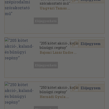
szórakoztató mű"
Ungvári Tamás
...
Vegyes
,
49077
oldal
Előjegyezhető
"205 kötet akció-, kaland- és
Előjegyzem
bűnügyi regény"
Bajomi Lázár Endre
...
Vegyes
,
51377
oldal
Előjegyezhető
"250 kötet akció-, kaland- és
Előjegyzem
bűnügyi regény"
Hernádi Gyula
...
Vegyes
,
67957
oldal