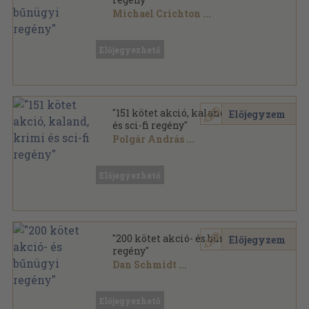
Michael Crichton
...
Vegyes
,
35198
oldal
Előjegyezhető
"151 kötet akció, kaland, krimi
Előjegyzem
és sci-fi regény"
Polgár András
...
Vegyes
,
43728
oldal
Előjegyezhető
"200 kötet akció- és bűnügyi
Előjegyzem
regény"
Dan Schmidt
...
Vegyes
,
50640
oldal
Előjegyezhető