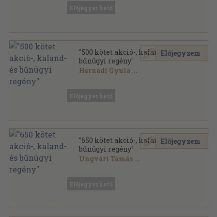
Előjegyezhető
"500 kötet akció-, kaland- és
Előjegyzem
bűnügyi regény"
Hernádi Gyula
...
Vegyes
,
132579
oldal
Előjegyezhető
"650 kötet akció-, kaland- és
Előjegyzem
bűnügyi regény"
Ungvári Tamás
...
Vegyes
,
185583
oldal
Előjegyezhető