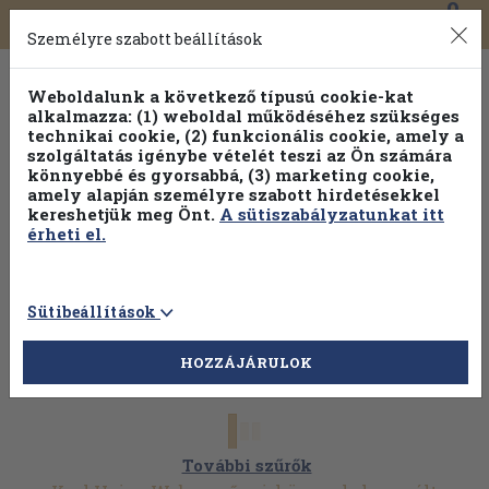
0
Toggle
Főmenü
Könyveink
navigation
Személyre szabott beállítások
Weboldalunk a következő típusú cookie-kat
alkalmazza: (1) weboldal működéséhez szükséges
technikai cookie, (2) funkcionális cookie, amely a
szolgáltatás igénybe vételét teszi az Ön számára
könnyebbé és gyorsabbá, (3) marketing cookie,
amely alapján személyre szabott hirdetésekkel
kereshetjük meg Önt.
A sütiszabályzatunkat itt
érheti el.
Sütibeállítások
HOZZÁJÁRULOK
További szűrők