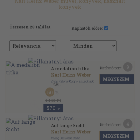
Karl Heinz Weber művei, könyvek, használt
könyvek
Összesen 28 találat
Kaphatók előre:
9
Kapható pont:
A medalion titka
Karl Heinz Weber
MEGNÉZEM
Zrínyi Katonai Könyv- és Lapkiadó
,
1988
Ragasztott papírkötés
,
353
oldal
50
Célgömb sorozat
1.140 Ft
570
,-Ft
4
Kapható pont:
Auf lange Sicht
Karl Heinz Weber
MEGNÉZEM
Verlag Das Neue Berlin