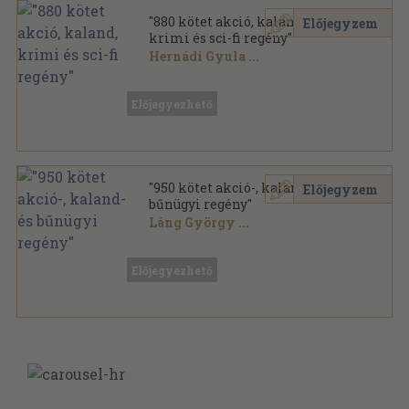
"880 kötet akció, kaland,
Előjegyzem
krimi és sci-fi regény"
Hernádi Gyula
...
Vegyes
,
235701
oldal
Előjegyezhető
"950 kötet akció-, kaland- és
Előjegyzem
bűnügyi regény"
Láng György
...
Vegyes
,
280963
oldal
Előjegyezhető