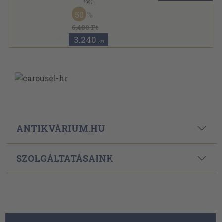
,
1981
Vászon
,
168
oldal
50
Flieger-Jahrbuch sorozat
6.480 Ft
3.240
,-Ft
ANTIKVÁRIUM.HU
SZOLGÁLTATÁSAINK