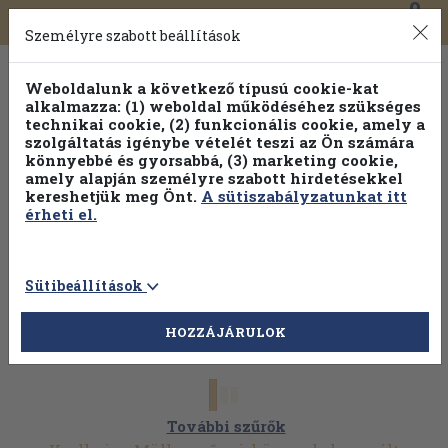
0
Toggle
Főmenü
Könyveink
navigation
Személyre szabott beállítások
Weboldalunk a következő típusú cookie-kat
alkalmazza: (1) weboldal működéséhez szükséges
technikai cookie, (2) funkcionális cookie, amely a
szolgáltatás igénybe vételét teszi az Ön számára
könnyebbé és gyorsabbá, (3) marketing cookie,
amely alapján személyre szabott hirdetésekkel
kereshetjük meg Önt.
A sütiszabályzatunkat itt
érheti el.
Sütibeállítások
HOZZÁJÁRULOK
További szűrők