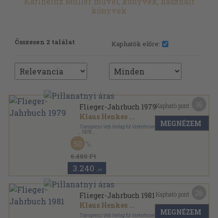
Karlheinz Müller művei, könyvek, használt
könyvek
Összesen 2 találat
Kaphatók előre:
16
Kapható pont:
Flieger-Jahrbuch 1979
Klaus Henkes
...
MEGNÉZEM
Transpress Veb Verlag für Verkehrswesen
,
1979
Fűzött kemény papírkötés
,
168
oldal
50
Flieger-Jahrbuch sorozat
6.480 Ft
3.240
,-Ft
26
Kapható pont:
Flieger-Jahrbuch 1981
Klaus Henkes
...
MEGNÉZEM
Transpress Veb Verlag für Verkehrswesen