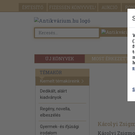
ÉRTESÍTŐ
FIZESSEN
KÖNYVVEL!
AUKCIÓ
PON
W
(
f
t
m
ÚJ KÖNYVEK
MOST ÉRKEZETT
h
s
TÉMAKÖR
Kiemelt témaköreink
S
Dedikált, aláírt
kiadványok
Regény, novella,
elbeszélés
Károlyi Zsig
Gyermek- és ifjúsági
Károlyi Zsigm
irodalom