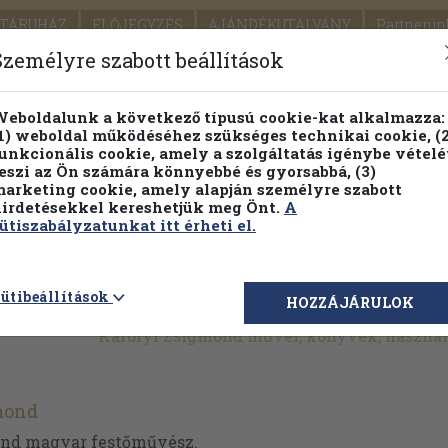
TÁRUHÁZ
ELŐJEGYZÉS
AJÁNDÉKUTALVÁNY
Partnerün
SZÁLLÍTÁS
SEGÍTSÉG
Személyre szabott beállítások
Részletes kereső
Témaköri fa
eboldalunk a következő típusú cookie-kat alkalmazza:
1) weboldal működéséhez szükséges technikai cookie, (2
Vál
unkcionális cookie, amely a szolgáltatás igénybe vételé
eszi az Ön számára könnyebbé és gyorsabbá, (3)
arketing cookie, amely alapján személyre szabott
PILLANATNYI ÁRAINK
FENNTARTHATÓ OLVASMÁN
irdetésekkel kereshetjük meg Önt.
A
ütiszabályzatunkat itt érheti el.
ütibeállítások
HOZZÁJÁRULOK
Károlyi Zsigmond művei, könyvek, haszná
mond
ond magyar festőművész.