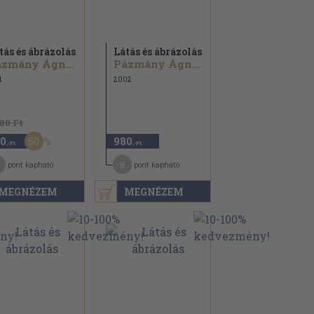
tás és ábrázolás
Látás és ábrázolás
Pázmány Ágnes...
Pázmány Ágnes...
1
2002
180 Ft
50
0
980
,-Ft
,-Ft
8
pont kapható
pont kapható
MEGNÉZEM
MEGNÉZEM