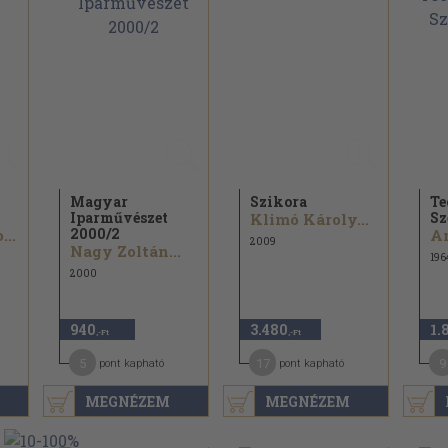
Magyar
Szikora
Te
Iparművészet
Sz
Klimó Károly...
2000/
2
Szigethy Gábor...
An
2009
Nagy Zoltán...
196
2000
940
3.480
1.
,-Ft
,-Ft
5
17
9
pont kapható
pont kapható
MEGNÉZEM
MEGNÉZEM