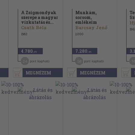
A Zsigmondyak
Munkám,
Te
szerepe a magyar
sorsom,
Sz
vízkutatás és...
emlékeim
Csath Béla
Barcsay Jenő
196
1983
2000
4.780
7.280
3.
,-Ft
,-Ft
24
58
1
pont kapható
pont kapható
MEGNÉZEM
MEGNÉZEM