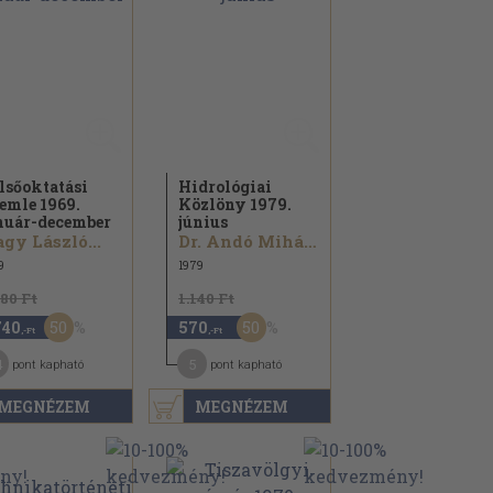
lsőoktatási
Hidrológiai
emle 1969.
Közlöny 1979.
nuár-december
június
gy László...
Dr. Andó Mihály...
9
1979
480 Ft
1.140 Ft
50
50
740
570
,-Ft
,-Ft
4
5
pont kapható
pont kapható
MEGNÉZEM
MEGNÉZEM