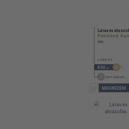
Látás és ábrázo
1992
1.180 Ft
30
820
,-Ft
7
pont kapható
MEGNÉZEM