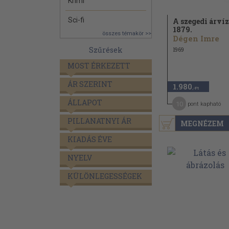
Krimi
Sci-fi
A szegedi árvíz
1879.
összes témakör >>
Dégen Imre
Szűrések
1969
MOST ÉRKEZETT
ÁR SZERINT
1.980
,-Ft
ÁLLAPOT
10
pont kapható
PILLANATNYI ÁR
MEGNÉZEM
KIADÁS ÉVE
NYELV
KÜLÖNLEGESSÉGEK