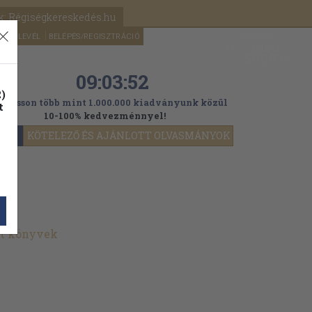
k: Régiségkereskedés.hu
A kosaram
HÍRLEVÉL
BELÉPÉS/REGISZTRÁCIÓ
MÉG
0
5000
Ft
09:03:51
)
ogasson több mint 1.000.000 kiadványunk közül
t
10-100% kedvezménnyel!
YOK
KÖTELEZŐ ÉS AJÁNLOTT OLVASMÁNYOK
lt könyvek