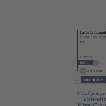
Látás és ábrázo
1995
1.180 Ft
50
590
,-Ft
9
pont kapható
MEGNÉZEM