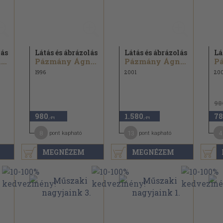
lás
Látás és ábrázolás
Látás és ábrázolás
Lá
Pázmány Ágnes...
Pázmány Ágnes...
Pázmány Ágnes...
1996
2001
20
98
980
1.580
78
,-Ft
,-Ft
8
13
4
pont kapható
pont kapható
MEGNÉZEM
MEGNÉZEM