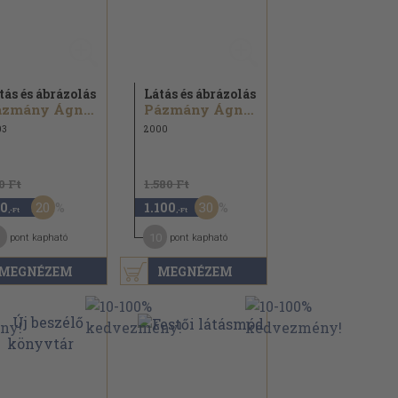
tás és ábrázolás
Látás és ábrázolás
Pázmány Ágnes...
Pázmány Ágnes...
03
2000
0 Ft
1.580 Ft
20
30
0
1.100
,-Ft
,-Ft
10
pont kapható
pont kapható
MEGNÉZEM
MEGNÉZEM