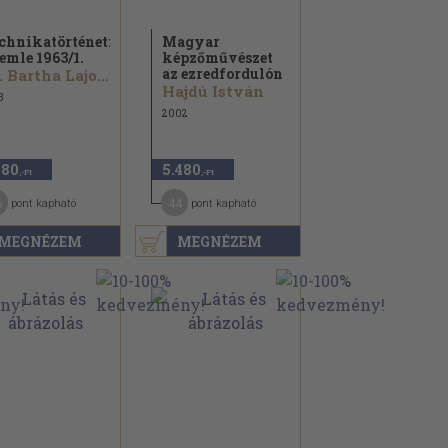
chnikatörténeti
Magyar
emle 1963/
1.
képzőművészet
az ezredfordulón
Ifj. Bartha Lajos...
Hajdú István
3
2002
180
5.480
,-Ft
,-Ft
6
44
pont kapható
pont kapható
MEGNÉZEM
MEGNÉZEM