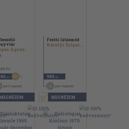
 beszélő
Festői látásmód
nyvtár
Károlyi Zsigmond
pes Ágnes...
9
490 Ft
50
240
980
,-Ft
,-Ft
9
8
pont kapható
pont kapható
MEGNÉZEM
MEGNÉZEM