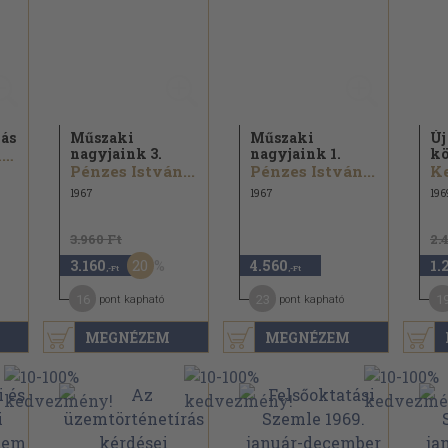
lás
Műszaki
Műszaki
Új
nagyjaink 3.
nagyjaink 1.
kö
Pázmány Ágnes...
Pénzes István...
Pénzes István...
Ke
1967
1967
196
3.960 Ft
2.
20
3.160
4.560
1.
,-Ft
,-Ft
16
23
1
pont kapható
pont kapható
MEGNÉZEM
MEGNÉZEM