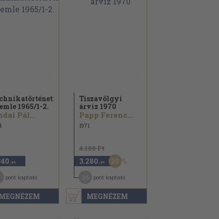
chnikatörténeti
Tiszavölgyi
emle 1965/
1-2.
árvíz 1970
dai Pál...
Papp Ferenc...
4
1971
4.100 Ft
20
840
3.280
,-Ft
,-Ft
26
pont kapható
pont kapható
MEGNÉZEM
MEGNÉZEM