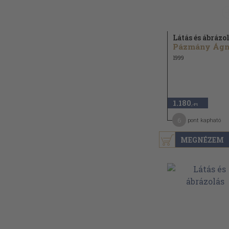
Látás és ábrázo
1999
1.180
,-Ft
6
pont kapható
MEGNÉZEM