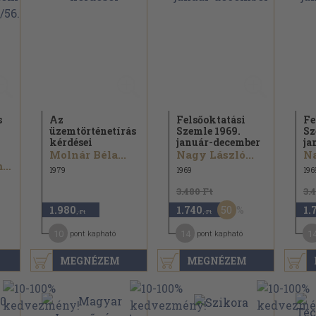
s
Az
Felsőoktatási
Fe
üzemtörténetírás
Szemle 1969.
Sz
kérdései
január-december
ja
Molnár Béla...
Nagy László...
Na
Károlyi Zsigmond...
1979
1969
196
3.480 Ft
3.
50
1.980
1.740
1.
,-Ft
,-Ft
10
14
1
pont kapható
pont kapható
MEGNÉZEM
MEGNÉZEM