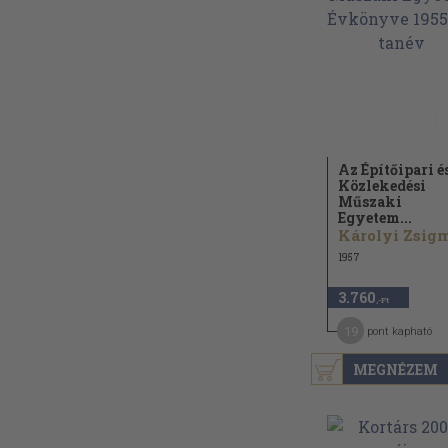
Az Építőipari é
Közlekedési
Műszaki
Egyetem...
1957
3.760
,-Ft
19
pont kapható
MEGNÉZEM