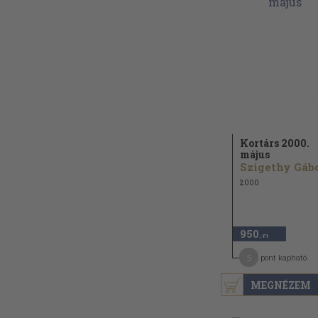
Kortárs 2000.
május
2000
950
,-Ft
5
pont kapható
MEGNÉZEM