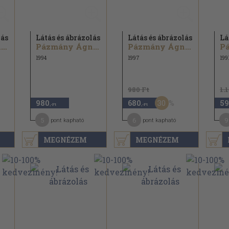
lás
Látás és ábrázolás
Látás és ábrázolás
Lá
Pázmány Ágnes...
Pázmány Ágnes...
Pázmány Ágnes...
1994
1997
199
980 Ft
1.
30
980
680
59
,-Ft
,-Ft
5
6
9
pont kapható
pont kapható
MEGNÉZEM
MEGNÉZEM