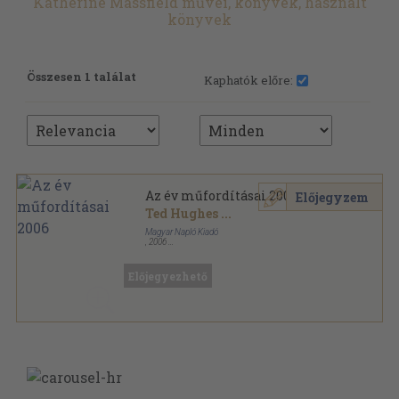
Katherine Massfield művei, könyvek, használt
könyvek
Összesen 1 találat
Kaphatók előre:
Az év műfordításai 2006
Előjegyzem
Ted Hughes
...
Magyar Napló Kiadó
,
2006
Fűzött kemény papírkötés
,
349
oldal
Az év műfordításai sorozat
Előjegyezhető