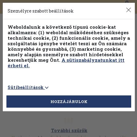
0
Toggle
Főmenü
Könyveink
navigation
Személyre szabott beállítások
Weboldalunk a következő típusú cookie-kat
alkalmazza: (1) weboldal működéséhez szükséges
technikai cookie, (2) funkcionális cookie, amely a
szolgáltatás igénybe vételét teszi az Ön számára
könnyebbé és gyorsabbá, (3) marketing cookie,
Válogasson több mint 1.000.000 kiadványunk közül
10-
amely alapján személyre szabott hirdetésekkel
100% kedvezménnyel!
kereshetjük meg Önt.
A sütiszabályzatunkat itt
érheti el.
Sütibeállítások
HOZZÁJÁRULOK
További szűrők