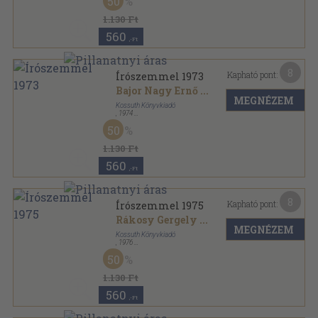
50
1.130 Ft
560
,-Ft
8
Kapható pont:
Írószemmel 1973
Bajor Nagy Ernő
...
MEGNÉZEM
Kossuth Könyvkiadó
,
1974
Vászon
,
319
oldal
50
Írószemmel sorozat
1.130 Ft
560
,-Ft
8
Kapható pont:
Írószemmel 1975
Rákosy Gergely
...
MEGNÉZEM
Kossuth Könyvkiadó
,
1976
Vászon
,
381
oldal
50
Írószemmel sorozat
1.130 Ft
560
,-Ft