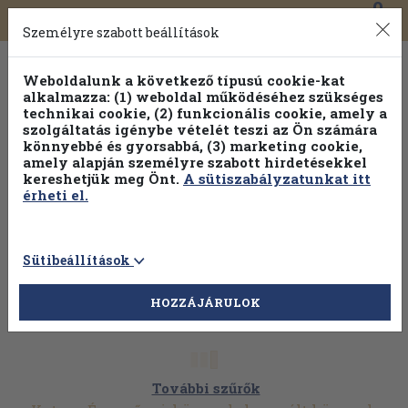
0
Toggle
Főmenü
Könyveink
navigation
Személyre szabott beállítások
Weboldalunk a következő típusú cookie-kat
alkalmazza: (1) weboldal működéséhez szükséges
technikai cookie, (2) funkcionális cookie, amely a
szolgáltatás igénybe vételét teszi az Ön számára
könnyebbé és gyorsabbá, (3) marketing cookie,
amely alapján személyre szabott hirdetésekkel
kereshetjük meg Önt.
A sütiszabályzatunkat itt
érheti el.
Sütibeállítások
HOZZÁJÁRULOK
További szűrők