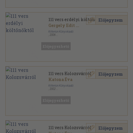
111 vers erdélyi költőnőktől
Előjegyzem
Gergely Edit
...
Kriterion Könyvkiadó
,
2006
Fűzött kemény papírkötés
,
120
oldal
Előjegyezhető
111 vers Kolozsvárról
Előjegyzem
Katona Éva
Kriterion Könyvkiadó
,
2002
Fűzött kemény papírkötés
,
166
oldal
Előjegyezhető
111 vers Kolozsvárról
Előjegyzem