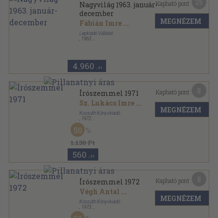
25
Kapható pont:
Nagyvilág 1963. január-
december
MEGNÉZEM
Fábián Imre
...
Lapkiadó Vállalat
,
1963
Varrott papírkötés
,
1918
oldal
Nagyvilág sorozat
4.960
,-Ft
8
Kapható pont:
Írószemmel 1971
Sz. Lukács Imre
...
MEGNÉZEM
Kossuth Könyvkiadó
,
1972
Vászon
,
354
oldal
50
Írószemmel sorozat
1.130 Ft
560
,-Ft
8
Kapható pont:
Írószemmel 1972
Végh Antal
...
MEGNÉZEM
Kossuth Könyvkiadó
,
1973
Fűzött keménykötés
,
355
oldal
Írószemmel sorozat