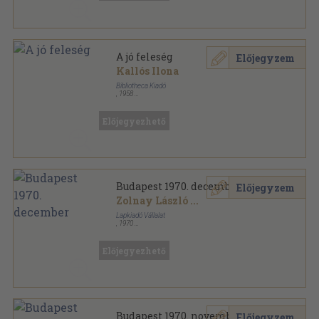
A jó feleség
Előjegyzem
Kallós Ilona
Bibliotheca Kiadó
,
1958
Fűzött papírkötés
,
244
oldal
Előjegyezhető
Budapest 1970. december
Előjegyzem
Zolnay László
...
Lapkiadó Vállalat
,
1970
Varrott papírkötés
,
48
oldal
Budapest sorozat
Előjegyezhető
Budapest 1970. november
Előjegyzem