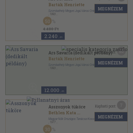
Barták Henriette
MEGNÉZEM
Szombathely Megyei Jogú Városi Önkormányzat
,
1993
Ragasztott papírkötés
,
306
oldal
50
4.480 Ft
2.240
,-Ft
60
Kapható pont:
Ars Savaria (dedikált példány)
Barták Henriette
MEGNÉZEM
Szombathely Megyei Jogú Városi Önkormányzat
,
1993
Ragasztott papírkötés
,
306
oldal
12.000
,-Ft
7
Kapható pont:
Asszonyok tüköre
Bethlen Kata
...
MEGNÉZEM
Magyar Nők Országos Tanácsa-Kossuth Könyvkiadó
,
1977
Ragasztott papírkötés
,
355
oldal
30