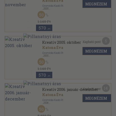
Katona Éva
MEGNÉZEM
Geomédia Kiadói Rt.
,
2005
Ragasztott papírkötés
,
92
oldal
50
Kreatív sorozat
1.140 Ft
570
,-Ft
5
Kapható pont:
Kreatív 2005. október
Katona Éva
MEGNÉZEM
Geomédia Kiadói Rt.
,
2005
Ragasztott papírkötés
,
87
oldal
50
Kreatív sorozat
1.140 Ft
570
,-Ft
14
Kapható pont:
Kreatív 2006. január-december
Katona Éva
MEGNÉZEM
Geomédia Kiadói Rt.
,
2006
Ragasztott papírkötés
,
764
oldal
50
Kreatív sorozat
5.480 Ft