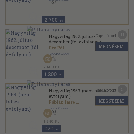
,
1962
Könyvkötői kötés
,
944
oldal
Nagyvilág sorozat
2.700
,-Ft
11
Kapható pont:
Nagyvilág 1962. július-
december (fél évfolyam)
MEGNÉZEM
Réz Pál
...
Lapkiadó Vállalat
,
1962
50
Könyvkötői kötés
,
944
oldal
Nagyvilág sorozat
2.400 Ft
1.200
,-Ft
5
Kapható pont:
Nagyvilág 1963. (nem teljes
évfolyam)
MEGNÉZEM
Fábián Imre
...
Lapkiadó Vállalat
,
1963
50
Könyvkötői kötés
,
634
oldal
Nagyvilág sorozat
1.840 Ft
920
,-Ft