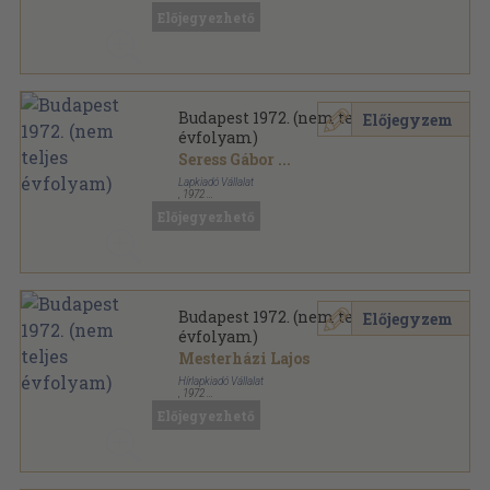
Előjegyezhető
Budapest 1972. (nem teljes
Előjegyzem
évfolyam)
Seress Gábor
...
Lapkiadó Vállalat
,
1972
Fűzött papírkötés
,
528
oldal
Előjegyezhető
Budapest sorozat
Budapest 1972. (nem teljes
Előjegyzem
évfolyam)
Mesterházi Lajos
Hírlapkiadó Vállalat
,
1972
Fűzött papírkötés
,
480
oldal
Előjegyezhető
Budapest sorozat