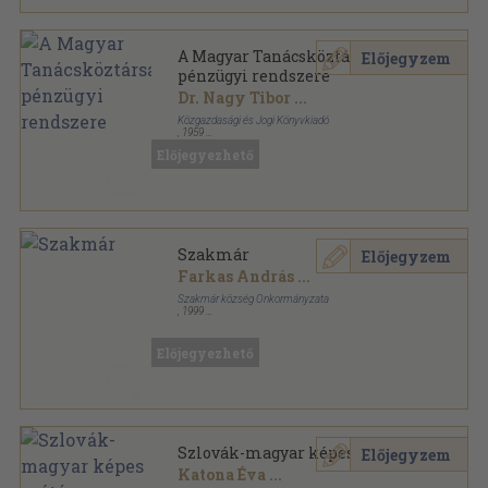
A Magyar Tanácsköztársaság
Előjegyzem
pénzügyi rendszere
Dr. Nagy Tibor
...
Közgazdasági és Jogi Könyvkiadó
,
1959
Vászon
,
289
oldal
Előjegyezhető
Szakmár
Előjegyzem
Farkas András
...
Szakmár község Önkormányzata
,
1999
Fűzött kemény papírkötés
,
103
oldal
Előjegyezhető
Szlovák-magyar képes szótár
Előjegyzem
Katona Éva
...