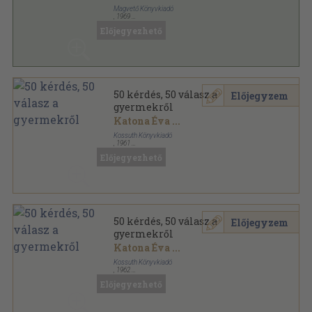
Magvető Könyvkiadó
,
1969
Vászon
,
171
oldal
Előjegyezhető
50 kérdés, 50 válasz a
Előjegyzem
gyermekről
Katona Éva
...
Kossuth Könyvkiadó
,
1961
Könyvkötői papírkötés
,
205
oldal
Előjegyezhető
Szülők könyvtára sorozat
50 kérdés, 50 válasz a
Előjegyzem
gyermekről
Katona Éva
...
Kossuth Könyvkiadó
,
1962
Tűzött kötés
,
204
oldal
Előjegyezhető
Szülők könyvtára sorozat