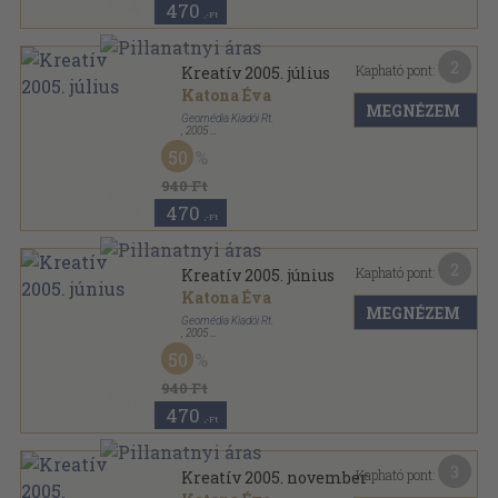
470
,-Ft
2
Kapható pont:
Kreatív 2005. július
Katona Éva
MEGNÉZEM
Geomédia Kiadói Rt.
,
2005
Ragasztott papírkötés
,
71
oldal
50
Kreatív sorozat
940 Ft
470
,-Ft
2
Kapható pont:
Kreatív 2005. június
Katona Éva
MEGNÉZEM
Geomédia Kiadói Rt.
,
2005
Ragasztott papírkötés
,
71
oldal
50
Kreatív sorozat
940 Ft
470
,-Ft
3
Kapható pont:
Kreatív 2005. november