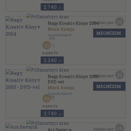
2.740
,-Ft
34
Kapható pont:
Nagy Kreatív Könyv 2004
Márk Szonja
MEGNÉZEM
Geomédia Kiadói Rt.
,
2004
Vászon
,
282
oldal
50
Nagy Kreatív Könyv sorozat
4.490 Ft
2.240
,-Ft
22
Kapható pont:
Nagy Kreatív Könyv 2005 -
DVD-vel
MEGNÉZEM
Márk Szonja
Geomédia Kiadói Zrt.
,
2005
50
Fűzött papírkötés
,
264
oldal
Nagy Kreatív Könyv sorozat
5.480 Ft
2.740
,-Ft
34
Kapható pont:
Ars Savaria