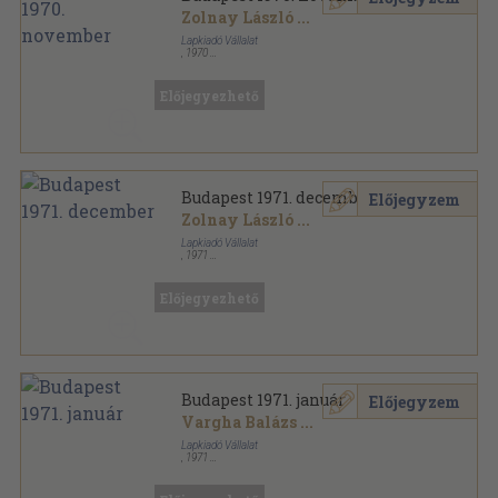
Zolnay László
...
Lapkiadó Vállalat
,
1970
Varrott papírkötés
,
48
oldal
Budapest sorozat
Előjegyezhető
Budapest 1971. december
Előjegyzem
Zolnay László
...
Lapkiadó Vállalat
,
1971
Varrott papírkötés
,
48
oldal
Budapest sorozat
Előjegyezhető
Budapest 1971. január
Előjegyzem
Vargha Balázs
...
Lapkiadó Vállalat
,
1971
Varrott papírkötés
,
48
oldal
Budapest sorozat