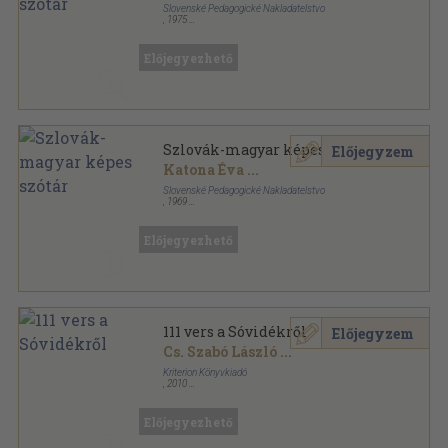
Slovenské Pedagogické Nakladatelstvo
,
1975
Varrott keménykötés
,
393
oldal
Segédkönyvek sorozat
Előjegyezhető
Szlovák-magyar képes szótár
Előjegyzem
Katona Éva
...
Slovenské Pedagogické Nakladatelstvo
,
1969
Varrott keménykötés
,
394
oldal
Segédkönyvek sorozat
Előjegyezhető
111 vers a Sóvidékről
Előjegyzem
Cs. Szabó László
...
Kriterion Könyvkiadó
,
2010
Fűzött kemény papírkötés
,
151
oldal
Előjegyezhető