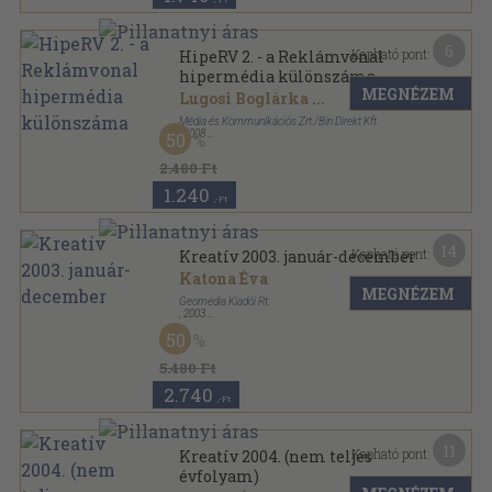
6
Kapható pont:
HipeRV 2. - a Reklámvonal
hipermédia különszáma
MEGNÉZEM
Lugosi Boglárka
...
Média és Kommunikációs Zrt./Bin Direkt Kft.
,
2008
50
Ragasztott papírkötés
,
120
oldal
HipeRV sorozat
2.480 Ft
1.240
,-Ft
14
Kapható pont:
Kreatív 2003. január-december
Katona Éva
MEGNÉZEM
Geomédia Kiadói Rt.
,
2003
Tűzött kötés
,
692
oldal
50
Kreatív sorozat
5.480 Ft
2.740
,-Ft
11
Kapható pont:
Kreatív 2004. (nem teljes
évfolyam)