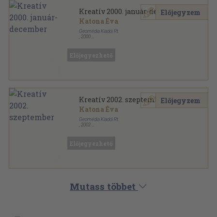
Kreatív 2000. január-december
Előjegyzem
Katona Éva
Geomédia Kiadói Rt.
,
2000
Tűzött kötés
,
910
oldal
Kreatív sorozat
Előjegyezhető
Kreatív 2002. szeptember
Előjegyzem
Katona Éva
Geomédia Kiadói Rt.
,
2002
Tűzött kötés
,
72
oldal
Kreatív sorozat
Előjegyezhető
Mutass többet