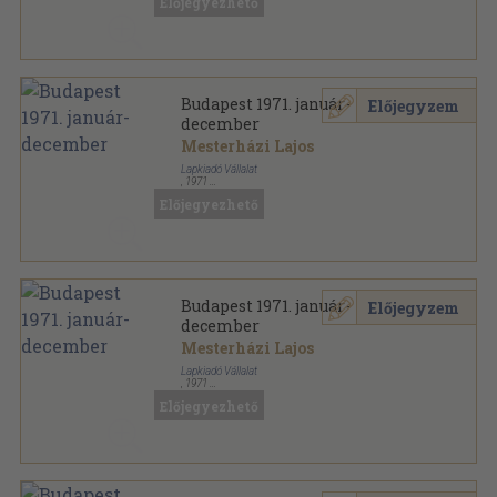
Előjegyezhető
Budapest 1971. január-
Előjegyzem
december
Mesterházi Lajos
Lapkiadó Vállalat
,
1971
Fűzött papírkötés
,
576
oldal
Előjegyezhető
Budapest sorozat
Budapest 1971. január-
Előjegyzem
december
Mesterházi Lajos
Lapkiadó Vállalat
,
1971
Könyvkötői kötés
,
576
oldal
Előjegyezhető
Budapest sorozat