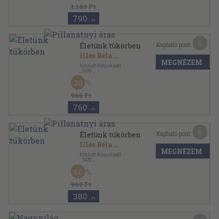
1.140 Ft
790
,-Ft
6
Kapható pont:
Életünk tükörben
Illés Béla
...
MEGNÉZEM
Kossuth Könyvkiadó
,
1970
Fűzött keménykötés
,
419
oldal
20
960 Ft
760
,-Ft
6
Kapható pont:
Életünk tükörben
Illés Béla
...
MEGNÉZEM
Kossuth Könyvkiadó
,
1970
Fűzött keménykötés
,
419
oldal
60
960 Ft
380
,-Ft