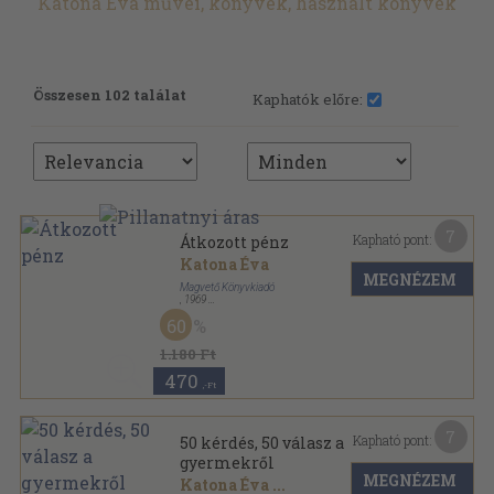
Katona Éva művei, könyvek, használt könyvek
Összesen 102 találat
Kaphatók előre:
7
Kapható pont:
Átkozott pénz
Katona Éva
MEGNÉZEM
Magvető Könyvkiadó
,
1969
Fűzött keménykötés
,
171
oldal
60
1.180 Ft
470
,-Ft
7
Kapható pont:
50 kérdés, 50 válasz a
gyermekről
MEGNÉZEM
Katona Éva
...