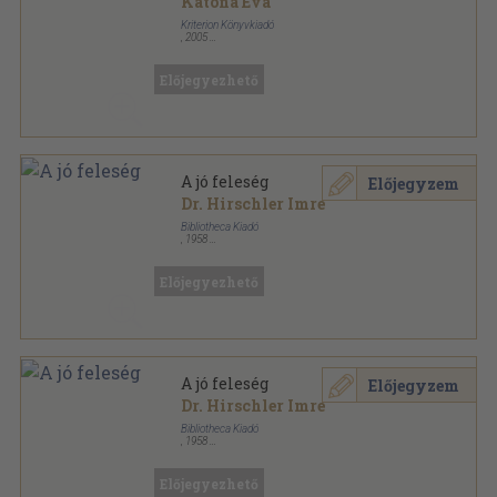
Katona Éva
Kriterion Könyvkiadó
,
2005
Fűzött kemény papírkötés
,
167
oldal
Előjegyezhető
A jó feleség
Előjegyzem
Dr. Hirschler Imre
Bibliotheca Kiadó
,
1958
Könyvkötői kötés
,
244
oldal
Előjegyezhető
A jó feleség
Előjegyzem
Dr. Hirschler Imre
Bibliotheca Kiadó
,
1958
Félvászon
,
244
oldal
Előjegyezhető