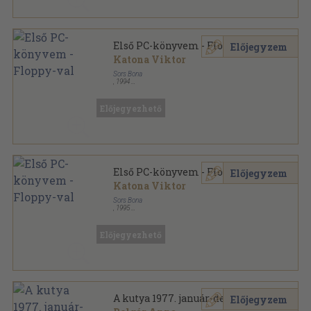
Első PC-könyvem - Floppy-val
Előjegyzem
Katona Viktor
Sors Bona
,
1994
Ragasztott papírkötés
,
186
oldal
Számítástechnikai ABC sorozat
Előjegyezhető
Első PC-könyvem - Floppy-val
Előjegyzem
Katona Viktor
Sors Bona
,
1995
Ragasztott papírkötés
,
222
oldal
Számítástechnikai ABC sorozat
Előjegyezhető
A kutya 1977. január-december
Előjegyzem