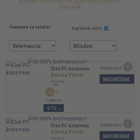
Katona Viktor művei, könyvek, használt
könyvek
Összesen 14 találat
Kaphatók előre:
7
Kapható pont:
Első PC-könyvem
Katona Viktor
MEGNÉZEM
Sors Bona
,
1995
Ragasztott papírkötés
,
222
oldal
60
Számítástechnikai ABC sorozat
1.180 Ft
470
,-Ft
9
Kapható pont:
Első PC-könyvem
Katona Viktor
MEGNÉZEM
Sors Bona