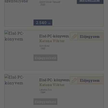
MEGNÉZEM
Szent István Társulat
,
2020
Fűzött kemény papírkötés
,
175
oldal
2.540
,-Ft
Első PC-könyvem
Előjegyzem
Katona Viktor
Sors Bona
,
1993
Ragasztott papírkötés
,
186
oldal
Számítástechnikai ABC sorozat
Előjegyezhető
Első PC- könyvem
Előjegyzem
Katona Viktor
Lakatos Éva
,
1994
Ragasztott papírkötés
,
186
oldal
Előjegyezhető