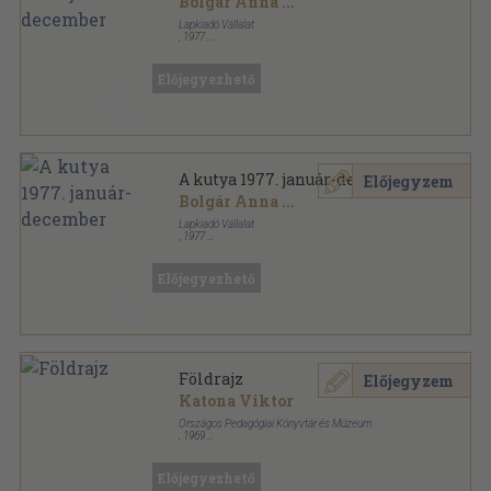
Bolgár Anna
...
Lapkiadó Vállalat
,
1977
Tűzött kötés
,
384
oldal
A Kutya sorozat
Előjegyezhető
A kutya 1977. január-december
Előjegyzem
Bolgár Anna
...
Lapkiadó Vállalat
,
1977
Könyvkötői kötés
,
384
oldal
A Kutya sorozat
Előjegyezhető
Földrajz
Előjegyzem
Katona Viktor
Országos Pedagógiai Könyvtár és Múzeum
,
1969
Ragasztott papírkötés
,
154
oldal
Tantárgyi bibliográfiák gimnáziumi sorozat sorozat
Előjegyezhető