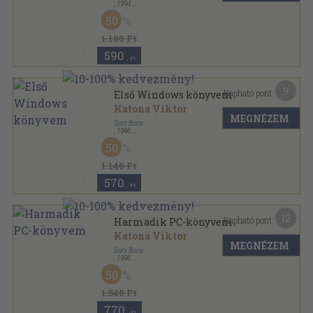
,
1994
Ragasztott papírkötés
,
186
oldal
50
Számítástechnikai ABC sorozat
1.180 Ft
590
,-Ft
9
Kapható pont:
Első Windows könyvem
Katona Viktor
MEGNÉZEM
Sors Bona
,
1996
Ragasztott papírkötés
,
256
oldal
50
1.140 Ft
570
,-Ft
12
Kapható pont:
Harmadik PC-könyvem
Katona Viktor
MEGNÉZEM
Sors Bona
,
1996
Ragasztott papírkötés
,
220
oldal
50
Számítástechnikai ABC sorozat
1.540 Ft
770
,-Ft