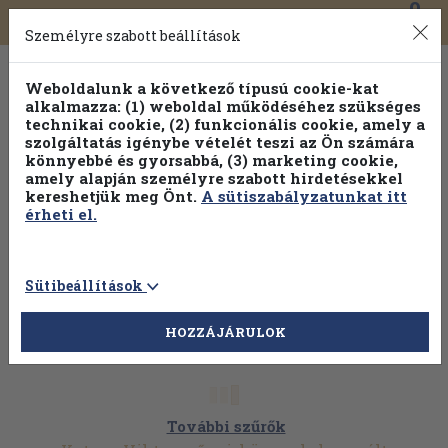
0
Toggle
Főmenü
Könyveink
navigation
Személyre szabott beállítások
Weboldalunk a következő típusú cookie-kat
alkalmazza: (1) weboldal működéséhez szükséges
technikai cookie, (2) funkcionális cookie, amely a
szolgáltatás igénybe vételét teszi az Ön számára
könnyebbé és gyorsabbá, (3) marketing cookie,
Válogasson több mint 1.000.000 kiadványunk közül
10-
amely alapján személyre szabott hirdetésekkel
100% kedvezménnyel!
kereshetjük meg Önt.
A sütiszabályzatunkat itt
érheti el.
Sütibeállítások
HOZZÁJÁRULOK
További szűrők