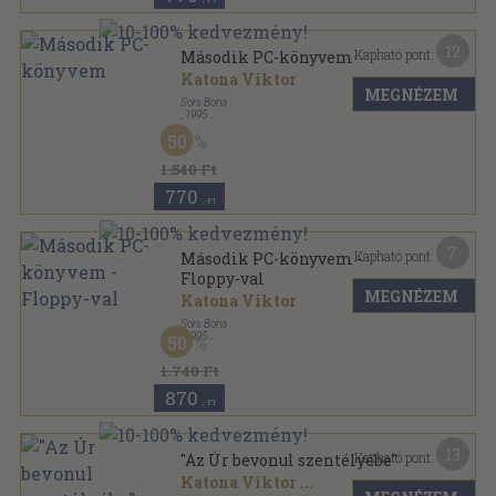
12
Kapható pont:
Második PC-könyvem
Katona Viktor
MEGNÉZEM
Sors Bona
,
1995
Ragasztott papírkötés
,
189
oldal
50
Számítástechnikai ABC sorozat
1.540 Ft
770
,-Ft
7
Kapható pont:
Második PC-könyvem -
Floppy-val
MEGNÉZEM
Katona Viktor
Sors Bona
,
1995
50
Ragasztott papírkötés
,
190
oldal
Számítástechnikai ABC sorozat
1.740 Ft
870
,-Ft
13
Kapható pont:
"Az Úr bevonul szentélyébe"
Katona Viktor
...