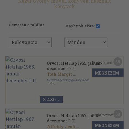
Kazár György művei, könyvek, használt
könyvek
Összesen 5 találat
Kaphatók előre:
68
Kapható pont:
Orvosi Hetilap 1965. január-
december I-II.
MEGNÉZEM
Tóth Margit
...
Medicina Egészségügyi Könyvkiadó
,
1965
Könyvkötői kötés
,
2495
oldal
Orvosi Hetilap sorozat
8.480
,-Ft
68
Kapható pont:
Orvosi Hetilap 1967. január-
december I-II.
MEGNÉZEM
Alföldy Jenő
...