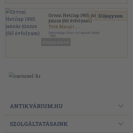
Orvosi Hetilap 1965. január-
Előjegyzem
június (fél évfolyam)
Tóth Margit
...
Egészségügyi Könyv- és Lapkiadó Vállalat
,
1965
Könyvkötői kötés
,
1248
oldal
Előjegyezhető
Orvosi Hetilap sorozat
ANTIKVÁRIUM.HU
SZOLGÁLTATÁSAINK