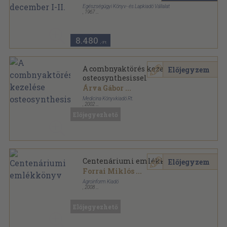
Egészségügyi Könyv- és Lapkiadó Vállalat
,
1967
Könyvkötői kötés
,
2544
oldal
Orvosi Hetilap sorozat
8.480
,-Ft
A combnyaktörés kezelése
Előjegyzem
osteosynthesissel
Árva Gábor
...
Medicina Könyvkiadó Rt.
,
2002
Fűzött kemény papírkötés
,
307
oldal
Előjegyezhető
Centenáriumi emlékkönyv
Előjegyzem
Forrai Miklós
...
Agroinform Kiadó
,
2008
Fűzött kemény papírkötés
,
202
oldal
Előjegyezhető