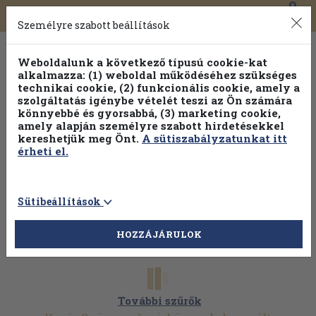
0
Toggle
Főmenü
Könyveink
navigation
Személyre szabott beállítások
Weboldalunk a következő típusú cookie-kat
alkalmazza: (1) weboldal működéséhez szükséges
technikai cookie, (2) funkcionális cookie, amely a
szolgáltatás igénybe vételét teszi az Ön számára
könnyebbé és gyorsabbá, (3) marketing cookie,
Válogasson több mint 30 000 kötet közül
amely alapján személyre szabott hirdetésekkel
Hobbi témakörökben
20% kedvezménnyel!
kereshetjük meg Önt.
A sütiszabályzatunkat itt
érheti el.
Sütibeállítások
HOZZÁJÁRULOK
További szűrők