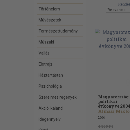
Rendez
Történelem
Művészetek
Természettudomány
Műszaki
Vallás
Életrajz
Háztartástan
Pszichológia
Magyarország
Szerelmes regények
politikai
évkönyve 200
Akció, kaland
A
2004
Idegennyelv
4.360 Ft