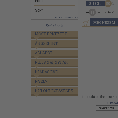
Krimi
50
2.180
,-Ft
Sci-fi
33
pont kapható
összes témakör >>
MEGNÉZEM
Szűrések
MOST ÉRKEZETT
ÁR SZERINT
ÁLLAPOT
PILLANATNYI ÁR
KIADÁS ÉVE
NYELV
KÜLÖNLEGESSÉGEK
1 - 4 találat, összesen 4
Rendez