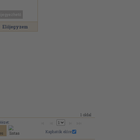
őjegyezhető
Előjegyzem
1 oldal
Nézet:
Kaphatók előre: