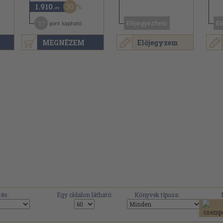
30
1.910
,-Ft
17
Előjegyezhető
El
pont kapható
MEGNÉZEM
Előjegyzem
.
és:
Egy oldalon látható:
Könyvek típusa: