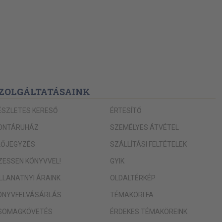
ZOLGÁLTATÁSAINK
ÉSZLETES KERESŐ
ÉRTESÍTŐ
ONTÁRUHÁZ
SZEMÉLYES ÁTVÉTEL
LŐJEGYZÉS
SZÁLLÍTÁSI FELTÉTELEK
IZESSEN KÖNYVVEL!
GYIK
ILLANATNYI ÁRAINK
OLDALTÉRKÉP
ÖNYVFELVÁSÁRLÁS
TÉMAKÖRI FA
SOMAGKÖVETÉS
ÉRDEKES TÉMAKÖREINK