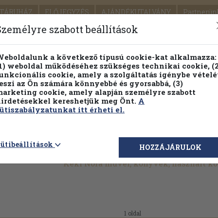
TÁRUHÁZ
ELŐJEGYZÉS
AJÁNDÉKUTALVÁNY
Partnerün
SZÁLLÍTÁS
SEGÍTSÉG
Személyre szabott beállítások
1.
Részletes kereső
Témaköri fa
eboldalunk a következő típusú cookie-kat alkalmazza:
1) weboldal működéséhez szükséges technikai cookie, (2
KIADV
unkcionális cookie, amely a szolgáltatás igénybe vételé
LEGNA
eszi az Ön számára könnyebbé és gyorsabbá, (3)
arketing cookie, amely alapján személyre szabott
PILLANATNYI ÁRAINK
FENNTARTHATÓ OLVASMÁN
irdetésekkel kereshetjük meg Önt.
A
ütiszabályzatunkat itt érheti el.
ütibeállítások
HOZZÁJÁRULOK
Kéki Nóra művei, könyvek, használt k
1 oldal