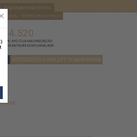
k: Régiségkereskedés.hu
A kosaram
HÍRLEVÉL
BELÉPÉS/REGISZTRÁCIÓ
MÉG
0
5000
Ft
144.520
)
ÁNNYAL NYÚJTJUK MAGYARORSZÁG
t
GYOBB ANTIKVÁR KÖNYV-KÍNÁLATÁT
YOK
KÖTELEZŐ ÉS AJÁNLOTT OLVASMÁNYOK
önyvek