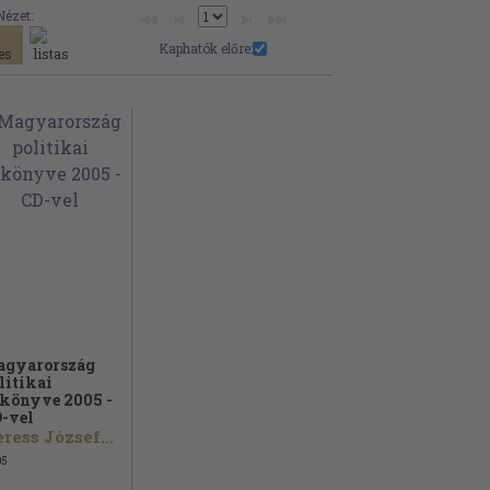
Nézet:
Kaphatók előre:
gyarország
litikai
könyve 2005 -
-vel
ress József...
05