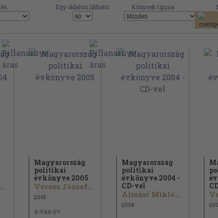
és:
Egy oldalon látható:
Könyvek típusa:
Magyarország
Magyarország
Ma
politikai
politikai
po
4
évkönyve 2005
évkönyve 2004 -
év
CD-vel
CD
lmási Miklós...
Veress József...
Almási Miklós...
Ve
2005
2004
20
2.740 Ft