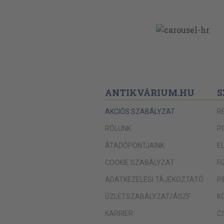
ANTIKVÁRIUM.HU
S
AKCIÓS SZABÁLYZAT
R
RÓLUNK
P
ÁTADÓPONTJAINK
E
COOKIE SZABÁLYZAT
F
ADATKEZELÉSI TÁJÉKOZTATÓ
P
ÜZLETSZABÁLYZAT/ÁSZF
K
KARRIER
C