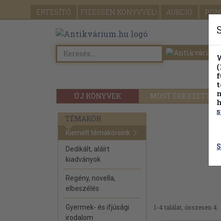
ÉRTESÍTŐ
FIZESSEN
KÖNYVVEL!
AUKCIÓ
PON
W
(
f
t
m
ÚJ KÖNYVEK
MOST ÉRKEZETT
h
s
TÉMAKÖR
Kiemelt témaköreink
S
Dedikált, aláírt
kiadványok
Regény, novella,
elbeszélés
Gyermek- és ifjúsági
1-4 találat, összesen 4.
irodalom