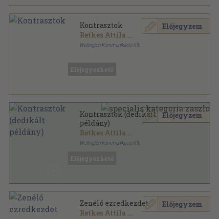
Kontrasztok
Előjegyzem
Retkes Attila
...
Wellington Kommunikáció Kft.
Fűzött kemény papírkötés
,
364
oldal
Előjegyezhető
Kontrasztok (dedikált
Előjegyzem
példány)
Retkes Attila
...
Wellington Kommunikáció Kft.
Fűzött kemény papírkötés
,
364
oldal
Előjegyezhető
Zenélő ezredkezdet
Előjegyzem
Retkes Attila
...