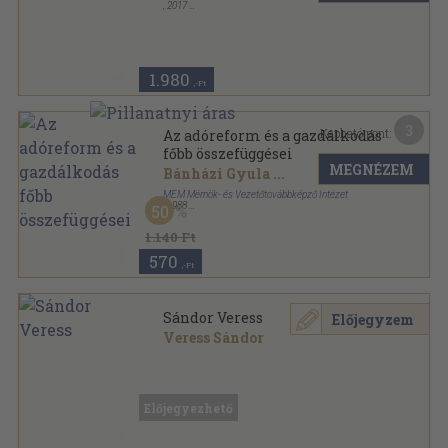
,
2017
Fűzött kemény papírkötés
,
278
oldal
1.980
,-Ft
3
Kapható pont:
Az adóreform és a gazdálkodás
főbb összefüggései
MEGNÉZEM
Bánházi Gyula
...
MÉM Mérnök- és Vezetőtovábbképző Intézet
,
1988
50
Tűzött kötés
,
132
oldal
1.140 Ft
570
,-Ft
Sándor Veress
Előjegyzem
Veress Sándor
Tűzött kötés
,
36
oldal
Előjegyezhető