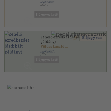
Nap Kiadó Kft.
,
2004
Fűzött kemény papírkötés
,
267
oldal
Előjegyezhető
Zenélő ezredkezdet (dedikált
Előjegyzem
példány)
Földes László
...
Nap Kiadó Kft.
,
2004
Fűzött kemény papírkötés
,
267
oldal
Előjegyezhető