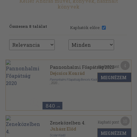
Keller András művei, könyvek, használt
könyvek
Összesen 8 találat
Kaphatók előre:
4
Kapható pont:
Pannonhalmi Főapátság 2020
Dejcsics Konrád
MEGNÉZEM
Pannonhalmi Főapátság Bencés Kiadó
,
2020
Tűzött kötés
,
24
oldal
Pannonhalmi Főapátság sorozat
840
,-Ft
10
Kapható pont:
Zeneközelben 4.
Juhász Előd
MEGNÉZEM
Scolar Kiadó