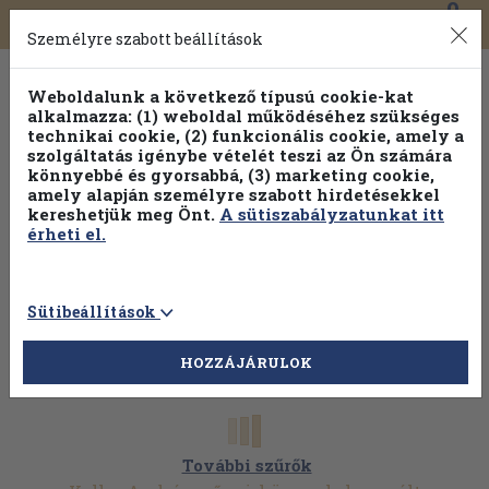
0
Toggle
Főmenü
Könyveink
navigation
Személyre szabott beállítások
Weboldalunk a következő típusú cookie-kat
alkalmazza: (1) weboldal működéséhez szükséges
technikai cookie, (2) funkcionális cookie, amely a
szolgáltatás igénybe vételét teszi az Ön számára
könnyebbé és gyorsabbá, (3) marketing cookie,
amely alapján személyre szabott hirdetésekkel
kereshetjük meg Önt.
A sütiszabályzatunkat itt
érheti el.
Sütibeállítások
HOZZÁJÁRULOK
További szűrők