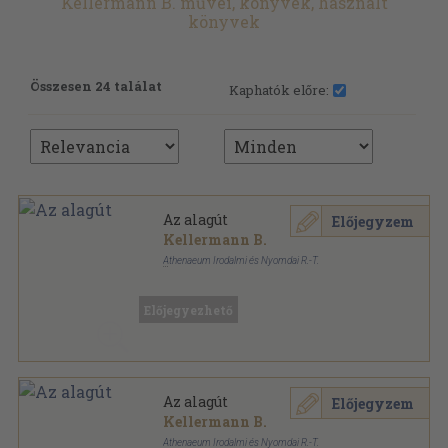
Kellermann B. művei, könyvek, használt
könyvek
Összesen 24 találat
Kaphatók előre:
Az alagút
Előjegyzem
Kellermann B.
Athenaeum Irodalmi és Nyomdai R.-T.
Varrott keménykötés
,
510
oldal
Előjegyezhető
Az alagút
Előjegyzem
Kellermann B.
Athenaeum Irodalmi és Nyomdai R.-T.