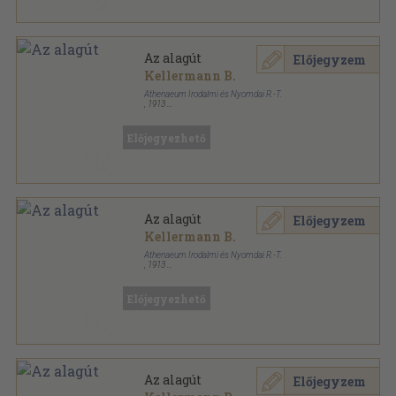
Az alagút
Előjegyzem
Kellermann B.
Athenaeum Irodalmi és Nyomdai R.-T.
,
1913
Könyvkötői vászonkötés
,
510
oldal
Előjegyezhető
Az alagút
Előjegyzem
Kellermann B.
Athenaeum Irodalmi és Nyomdai R.-T.
,
1913
Aranyozott gerincű kiadói vászonkötés
,
510
oldal
Előjegyezhető
Az alagút
Előjegyzem