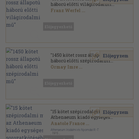
háború előtti világirodalmi
mű"
Franz Werfel
...
Vegyes
,
31706
oldal
Előjegyezhető
"1450 kötet rossz állapotú
Előjegyzem
háború előtti szépirodalmi
mű"
Ormay Imre
...
Vegyes
,
432701
oldal
Előjegyezhető
"15 kötet szépirodalmi mű az
Előjegyzem
Athenaeum kiadó egységes
sorozatkötésében"
Anatole France
...
Athenaeum Irodalmi és Nyomdai R.-T.
,
1915
Aranyozott gerincű kiadói vászonkötés
,
5824
oldal