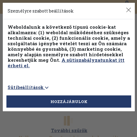
0
Toggle
Főmenü
Könyveink
navigation
Személyre szabott beállítások
Weboldalunk a következő típusú cookie-kat
alkalmazza: (1) weboldal működéséhez szükséges
technikai cookie, (2) funkcionális cookie, amely a
szolgáltatás igénybe vételét teszi az Ön számára
könnyebbé és gyorsabbá, (3) marketing cookie,
amely alapján személyre szabott hirdetésekkel
kereshetjük meg Önt.
A sütiszabályzatunkat itt
érheti el.
Sütibeállítások
HOZZÁJÁRULOK
További szűrők