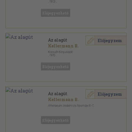
,
1913
Fűzött keménykötés
,
510
oldal
Előjegyezhető
Az alagút
Előjegyzem
Kellermann B.
Kossuth Könyvkiadó
,
1970
Könyvkötői kötés
,
320
oldal
Előjegyezhető
Az alagút
Előjegyzem
Kellermann B.
Athenaeum Irodalmi és Nyomdai R.-T.
Fűzött keménykötés
,
510
oldal
Előjegyezhető