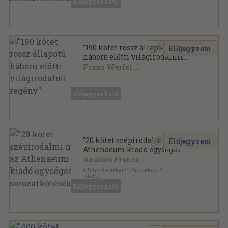
Előjegyezhető
"190 kötet rossz állapotú
Előjegyzem
háború előtti világirodalmi
regény"
Franz Werfel
...
Vegyes
,
60488
oldal
Előjegyezhető
"20 kötet szépirodalmi mű az
Előjegyzem
Athenaeum kiadó egységes
sorozatkötésében"
Anatole France
...
Athenaeum Irodalmi és Nyomdai R.-T.
,
1915
Aranyozott gerincű kiadói vászonkötés
,
8056
oldal
Előjegyezhető