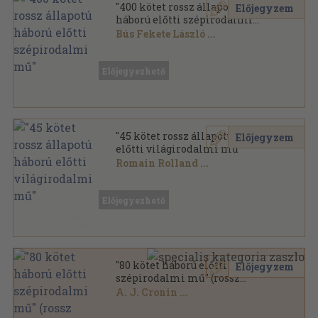
"400 kötet rossz állapotú
Előjegyzem
háború előtti szépirodalmi
mű"
Bús Fekete László
...
Vegyes
,
117507
oldal
Előjegyezhető
"45 kötet rossz állapotú háború
Előjegyzem
előtti világirodalmi mű"
Romain Rolland
...
Vegyes
,
12418
oldal
Előjegyezhető
"80 kötet háború előtti
Előjegyzem
szépirodalmi mű" (rossz
állapotú)
A. J. Cronin
...
Vegyes
,
24178
oldal