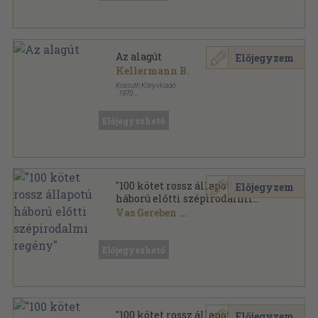
Az alagút
Előjegyzem
Kellermann B.
Kossuth Könyvkiadó
,
1970
Fűzött kemény papírkötés
,
320
oldal
Fantasztikus sorozat sorozat
Előjegyezhető
"100 kötet rossz állapotú
Előjegyzem
háború előtti szépirodalmi
regény"
Vas Gereben
...
Vegyes
,
33422
oldal
Előjegyezhető
"100 kötet rossz állapotú
Előjegyzem