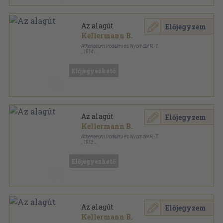
Az alagút
Előjegyzem
Kellermann B.
Athenaeum Irodalmi és Nyomdai R.-T.
,
1914
Vászon
,
510
oldal
Előjegyezhető
Az alagút
Előjegyzem
Kellermann B.
Athenaeum Irodalmi és Nyomdai R.-T.
,
1913
Vászon
,
510
oldal
Athenaeum könyvtár sorozat
Előjegyezhető
Az alagút
Előjegyzem
Kellermann B.