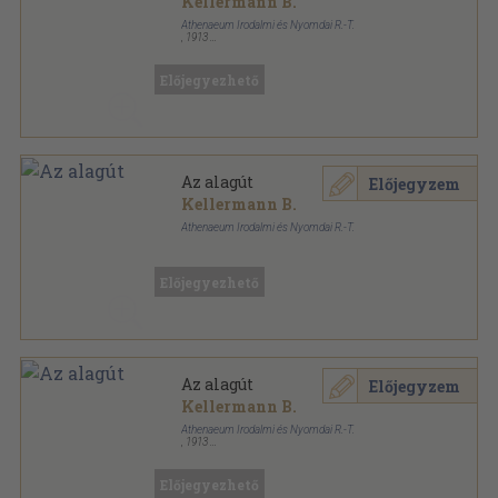
Kellermann B.
Athenaeum Irodalmi és Nyomdai R.-T.
,
1913
Vászon
,
510
oldal
Előjegyezhető
Az alagút
Előjegyzem
Kellermann B.
Athenaeum Irodalmi és Nyomdai R.-T.
Aranyozott gerincű kiadói vászonkötés
,
510
oldal
Előjegyezhető
Az alagút
Előjegyzem
Kellermann B.
Athenaeum Irodalmi és Nyomdai R.-T.
,
1913
Aranyozott gerincű kiadói vászonkötés
,
510
oldal
Előjegyezhető