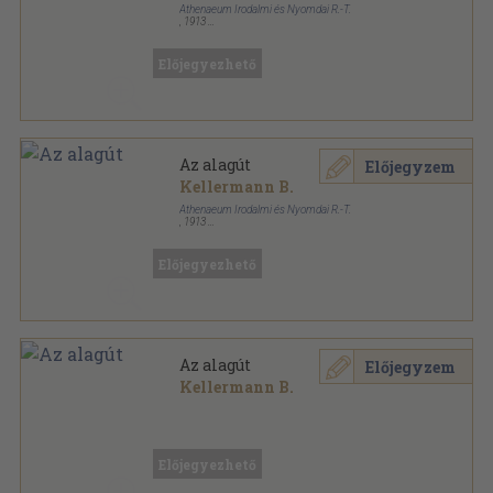
Athenaeum Irodalmi és Nyomdai R.-T.
,
1913
Könyvkötői kötés
,
510
oldal
Előjegyezhető
Az alagút
Előjegyzem
Kellermann B.
Athenaeum Irodalmi és Nyomdai R.-T.
,
1913
Vászon
,
510
oldal
Előjegyezhető
Az alagút
Előjegyzem
Kellermann B.
Könyvkötői kötés
,
510
oldal
Előjegyezhető