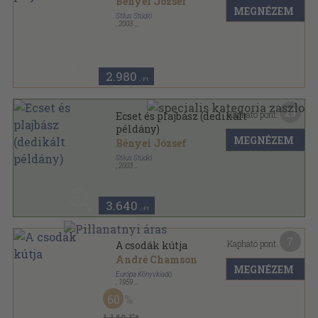
Bényei József
MEGNÉZEM
Stílus Stúdió
,
2003
Ragasztott papírkötés
,
188
oldal
2.980
,-Ft
29
Kapható pont:
Ecset és plajbász (dedikált
példány)
MEGNÉZEM
Bényei József
Stílus Stúdió
,
2003
Ragasztott papírkötés
,
188
oldal
3.640
,-Ft
7
Kapható pont:
A csodák kútja
André Chamson
MEGNÉZEM
Európa Könyvkiadó
,
1959
Félvászon
,
278
oldal
60
1.140 Ft