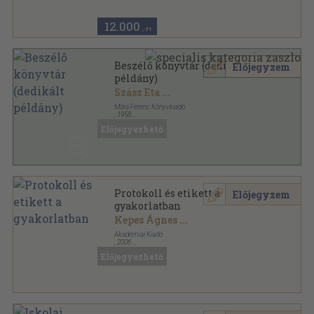
Uj Idők sorozat
12.000
,-Ft
Beszélő könyvtár (dedikált
Előjegyzem
példány)
Szász Eta
...
Móra Ferenc Könyvkiadó
,
1958
Félvászon
,
299
oldal
Előjegyezhető
Protokoll és etikett a
Előjegyzem
gyakorlatban
Kepes Ágnes
...
Akadémiai Kiadó
,
2006
Ragasztott papírkötés
,
203
oldal
Előjegyezhető