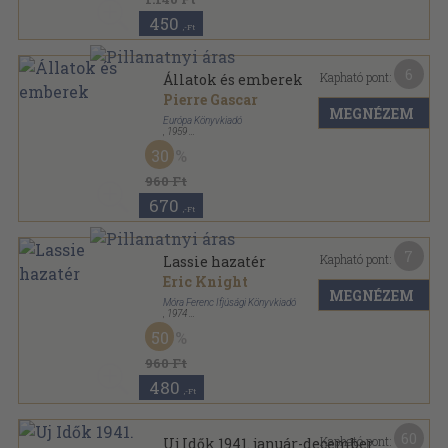
450
,-Ft
6
Kapható pont:
Állatok és emberek
Pierre Gascar
MEGNÉZEM
Európa Könyvkiadó
,
1959
Fűzött papírkötés
,
157
oldal
30
Modern könyvtár sorozat
960 Ft
670
,-Ft
7
Kapható pont:
Lassie hazatér
Eric Knight
MEGNÉZEM
Móra Ferenc Ifjúsági Könyvkiadó
,
1974
Ragasztott papírkötés
,
201
oldal
50
960 Ft
480
,-Ft
60
Kapható pont:
Uj Idők 1941. január-december