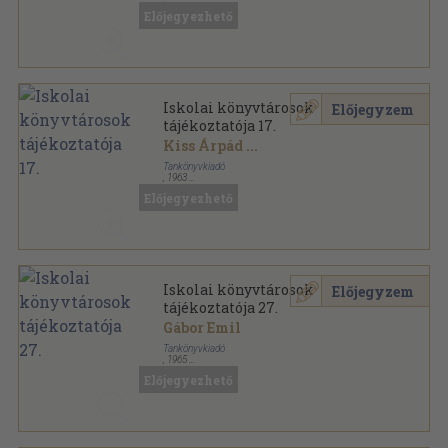
Tűzött kötés
,
27
oldal
Előjegyezhető
Az Országos Pedagógiai Könyvtár kiadványai sorozat
Iskolai könyvtárosok
Előjegyzem
tájékoztatója 17.
Kiss Árpád
...
Tankönyvkiadó
,
1963
Tűzött kötés
,
28
oldal
Előjegyezhető
Az Országos Pedagógiai Könyvtár kiadványai sorozat
Iskolai könyvtárosok
Előjegyzem
tájékoztatója 27.
Gábor Emil
Tankönyvkiadó
,
1965
Tűzött kötés
,
30
oldal
Előjegyezhető
Az Országos Pedagógiai Könyvtár kiadványai sorozat