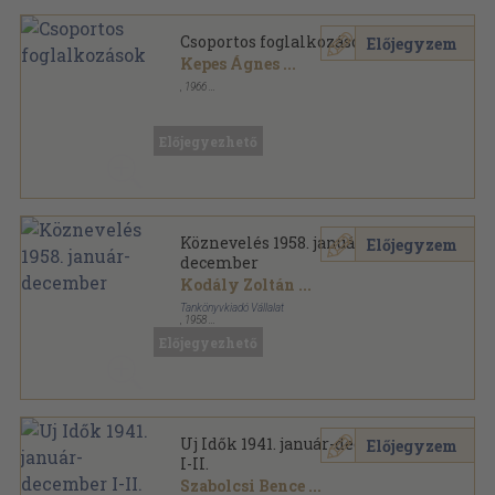
Csoportos foglalkozások
Előjegyzem
Kepes Ágnes
...
,
1966
Tűzött kötés
,
102
oldal
Előjegyezhető
Köznevelés 1958. január-
Előjegyzem
december
Kodály Zoltán
...
Tankönyvkiadó Vállalat
,
1958
Könyvkötői kötés
,
584
oldal
Előjegyezhető
Köznevelés sorozat
Uj Idők 1941. január-december
Előjegyzem
I-II.
Szabolcsi Bence
...