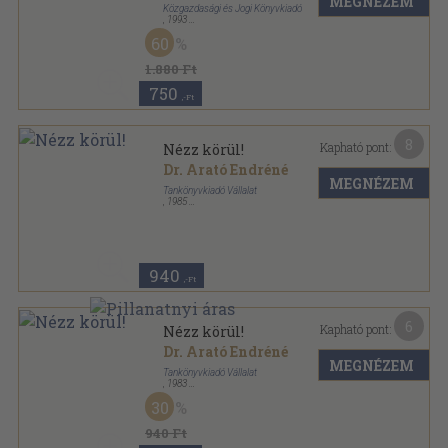
MEGNÉZEM
Közgazdasági és Jogi Könyvkiadó
,
1993
Ragasztott papírkötés
,
197
oldal
60
1.880 Ft
750
,-Ft
8
Kapható pont:
Nézz körül!
Dr. Arató Endréné
MEGNÉZEM
Tankönyvkiadó Vállalat
,
1985
Fűzött kemény papírkötés
,
255
oldal
940
,-Ft
6
Kapható pont:
Nézz körül!
Dr. Arató Endréné
MEGNÉZEM
Tankönyvkiadó Vállalat
,
1983
Fűzött kemény papírkötés
,
255
oldal
30
940 Ft