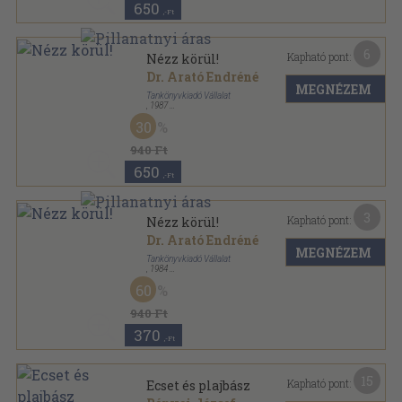
650
,-Ft
6
Kapható pont:
Nézz körül!
Dr. Arató Endréné
MEGNÉZEM
Tankönyvkiadó Vállalat
,
1987
Fűzött kemény papírkötés
,
255
oldal
30
940 Ft
650
,-Ft
3
Kapható pont:
Nézz körül!
Dr. Arató Endréné
MEGNÉZEM
Tankönyvkiadó Vállalat
,
1984
Fűzött kemény papírkötés
,
255
oldal
60
940 Ft
370
,-Ft
15
Kapható pont:
Ecset és plajbász