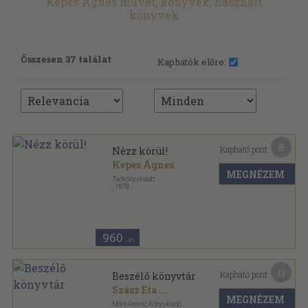
Kepes Ágnes művei, könyvek, használt
könyvek
Összesen 37 találat
Kaphatók előre:
8
Kapható pont:
Nézz körül!
Kepes Ágnes
MEGNÉZEM
Tankönyvkiadó
,
1979
Fűzött kemény papírkötés
,
255
oldal
960
,-Ft
11
Kapható pont:
Beszélő könyvtár
Szász Eta
...
MEGNÉZEM
Móra Ferenc Könyvkiadó