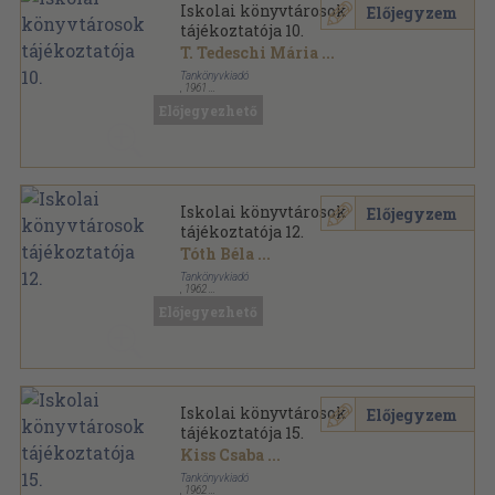
Iskolai könyvtárosok
Előjegyzem
tájékoztatója 10.
T. Tedeschi Mária
...
Tankönyvkiadó
,
1961
Tűzött kötés
,
30
oldal
Előjegyezhető
Az Országos Pedagógiai Könyvtár kiadványai sorozat
Iskolai könyvtárosok
Előjegyzem
tájékoztatója 12.
Tóth Béla
...
Tankönyvkiadó
,
1962
Tűzött kötés
,
44
oldal
Előjegyezhető
Az Országos Pedagógiai Könyvtár kiadványai sorozat
Iskolai könyvtárosok
Előjegyzem
tájékoztatója 15.
Kiss Csaba
...
Tankönyvkiadó
,
1962