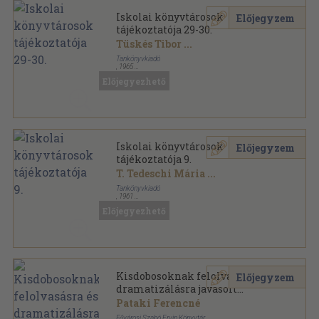
Iskolai könyvtárosok
Előjegyzem
tájékoztatója 29-30.
Tüskés Tibor
...
Tankönyvkiadó
,
1965
Tűzött kötés
,
56
oldal
Előjegyezhető
Az Országos Pedagógiai Könyvtár kiadványai sorozat
Iskolai könyvtárosok
Előjegyzem
tájékoztatója 9.
T. Tedeschi Mária
...
Tankönyvkiadó
,
1961
Tűzött kötés
,
27
oldal
Előjegyezhető
Az Országos Pedagógiai Könyvtár kiadványai sorozat
Kisdobosoknak felolvasásra és
Előjegyzem
dramatizálásra javasolt
mesék és képeskönyvek
Pataki Ferencné
Fővárosi Szabó Ervin Könyvtár