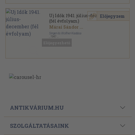
Uj Idők 1941. július-december
Előjegyzem
(fél évfolyam)
Márai Sándor
...
Singer és Wolfner Kiadása
,
1941
Aranyozott kiadói egész vászonkötés
,
824
oldal
Előjegyezhető
Uj Idők sorozat
ANTIKVÁRIUM.HU
SZOLGÁLTATÁSAINK