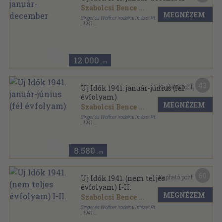
Szabolcsi Bence
...
MEGNÉZEM
Singer és Wolfner Irodalmi Intézet Rt.
,
1941
Tűzött kötés
,
1638
oldal
Uj Idők sorozat
12.000
,-Ft
43
Kapható pont:
Uj Idők 1941. január-június (fél
évfolyam)
MEGNÉZEM
Szabolcsi Bence
...
Singer és Wolfner Irodalmi Intézet Rt.
,
1941
Aranyozott kiadói egész vászonkötés
,
814
oldal
Uj Idők sorozat
8.580
,-Ft
60
Kapható pont:
Uj Idők 1941. (nem teljes
évfolyam) I-II.
MEGNÉZEM
Szabolcsi Bence
...
Singer és Wolfner Irodalmi Intézet Rt.
,
1941
Aranyozott kiadói egész vászonkötés
,
1608
oldal