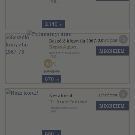
,
1958
Félvászon
,
299
oldal
2.140
,-Ft
13
Kapható pont:
Beszélő könyvtár 1967-75
Kepes Ágnes
...
MEGNÉZEM
Móra Ferenc Könyvkiadó
,
1980
Félvászon
,
639
oldal
50
1.740 Ft
870
,-Ft
4
Kapható pont:
Nézz körül!
Dr. Arató Endréné
...
MEGNÉZEM
Tankönyvkiadó Vállalat
,
1982
Könyvkötői kötés
,
255
oldal
880
,-Ft