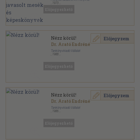
,
1973
Tűzött kötés
,
36
oldal
Előjegyezhető
Nézz körül!
Előjegyzem
Dr. Arató Endréné
Tankönyvkiadó Vállalat
,
1988
Fűzött kemény papírkötés
,
255
oldal
Előjegyezhető
Nézz körül!
Előjegyzem
Dr. Arató Endréné
Tankönyvkiadó Vállalat
,
1986
Fűzött kemény papírkötés
,
255
oldal
Előjegyezhető