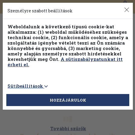
0
Toggle
Főmenü
Könyveink
navigation
Személyre szabott beállítások
Weboldalunk a következő típusú cookie-kat
alkalmazza: (1) weboldal működéséhez szükséges
technikai cookie, (2) funkcionális cookie, amely a
szolgáltatás igénybe vételét teszi az Ön számára
könnyebbé és gyorsabbá, (3) marketing cookie,
amely alapján személyre szabott hirdetésekkel
kereshetjük meg Önt.
A sütiszabályzatunkat itt
érheti el.
Sütibeállítások
HOZZÁJÁRULOK
További szűrők