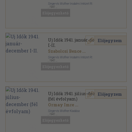
Singer és Wolfner Irodalmi Intézet Rt.
,
1941
Könyvkötői kötés
,
1636
oldal
Előjegyezhető
Uj Idők sorozat
Uj Idők 1941. január-december
Előjegyzem
I-II.
Szabolcsi Bence
...
Singer és Wolfner Irodalmi Intézet Rt.
,
1941
Aranyozott kiadói egész vászonkötés
,
1638
oldal
Előjegyezhető
Uj Idők sorozat
Uj Idők 1941. július-december
Előjegyzem
(fél évfolyam)
Ormay Imre
...
Singer és Wolfner Kiadása
,
1941
Könyvkötői kötés
,
824
oldal
Előjegyezhető
Uj Idők sorozat