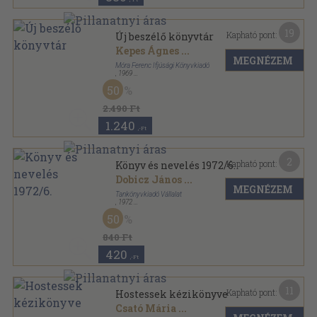
19
Kapható pont:
Új beszélő könyvtár
Kepes Ágnes
...
MEGNÉZEM
Móra Ferenc Ifjúsági Könyvkiadó
,
1969
Félvászon
,
726
oldal
50
2.490 Ft
1.240
,-Ft
2
Kapható pont:
Könyv és nevelés 1972/6.
Dobicz János
...
MEGNÉZEM
Tankönyvkiadó Vállalat
,
1972
Tűzött kötés
,
32
oldal
50
Könyv és Nevelés sorozat
840 Ft
420
,-Ft
11
Kapható pont:
Hostessek kézikönyve
Csató Mária
...