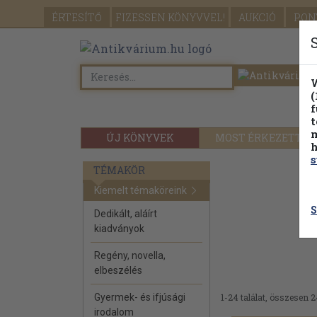
ÉRTESÍTŐ
FIZESSEN
KÖNYVVEL!
AUKCIÓ
PON
W
(
f
t
m
ÚJ KÖNYVEK
MOST ÉRKEZETT
h
s
TÉMAKÖR
Kiemelt témaköreink
S
Dedikált, aláírt
kiadványok
Regény, novella,
elbeszélés
Gyermek- és ifjúsági
1-24 találat, összesen 2
irodalom