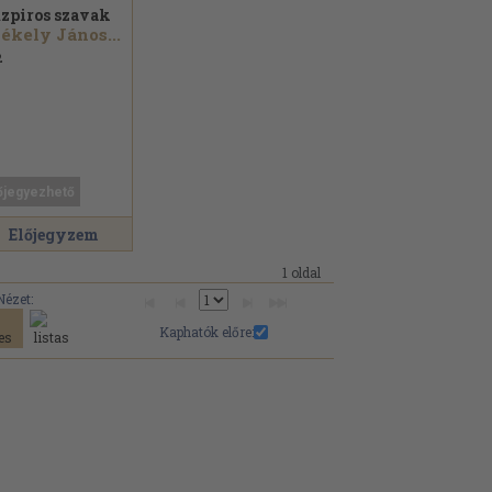
zpiros szavak
ékely János...
2
őjegyezhető
Előjegyzem
1 oldal
Nézet:
Kaphatók előre: