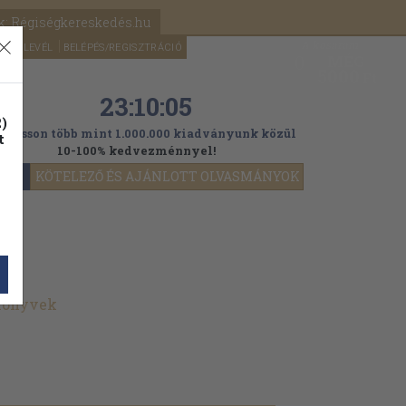
k: Régiségkereskedés.hu
A kosaram
HÍRLEVÉL
BELÉPÉS/REGISZTRÁCIÓ
MÉG
0
5000
Ft
23:10:04
)
ogasson több mint 1.000.000 kiadványunk közül
t
10-100% kedvezménnyel!
YOK
KÖTELEZŐ ÉS AJÁNLOTT OLVASMÁNYOK
 könyvek