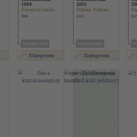
1989
2001
20
Ferencz Imre...
Orbán Viktor...
1988
2001
20
Előjegyezhető
Előjegyezhető
El
Előjegyzem
Előjegyzem