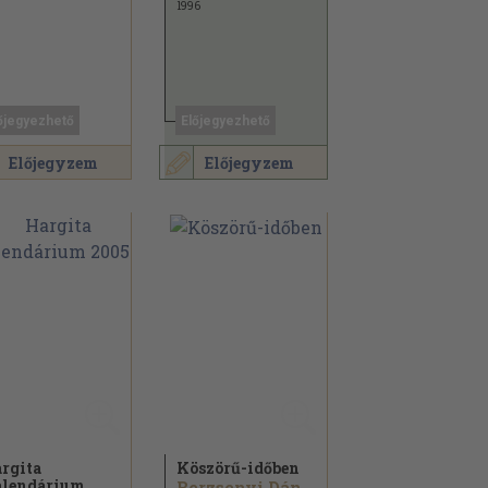
1996
őjegyezhető
Előjegyezhető
Előjegyzem
Előjegyzem
rgita
Köszörű-időben
lendárium
Berzsenyi Dániel...