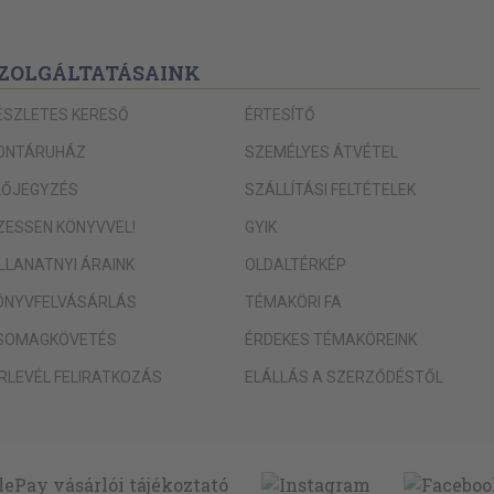
ZOLGÁLTATÁSAINK
ÉSZLETES KERESŐ
ÉRTESÍTŐ
ONTÁRUHÁZ
SZEMÉLYES ÁTVÉTEL
LŐJEGYZÉS
SZÁLLÍTÁSI FELTÉTELEK
IZESSEN KÖNYVVEL!
GYIK
ILLANATNYI ÁRAINK
OLDALTÉRKÉP
ÖNYVFELVÁSÁRLÁS
TÉMAKÖRI FA
SOMAGKÖVETÉS
ÉRDEKES TÉMAKÖREINK
ÍRLEVÉL FELIRATKOZÁS
ELÁLLÁS A SZERZŐDÉSTŐL