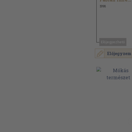
1998
Előjegyezhető
Előjegyzem