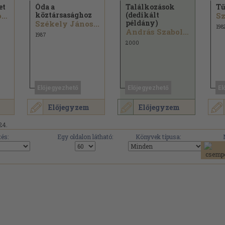
et
Óda a
Találkozások
Tű
köztársasághoz
(dedikált
Weöres Sándor...
Sz
példány)
Székely János...
198
András Szabolcs...
1987
2000
Előjegyezhető
Előjegyezhető
El
Előjegyzem
Előjegyzem
24.
és:
Egy oldalon látható:
Könyvek típusa: