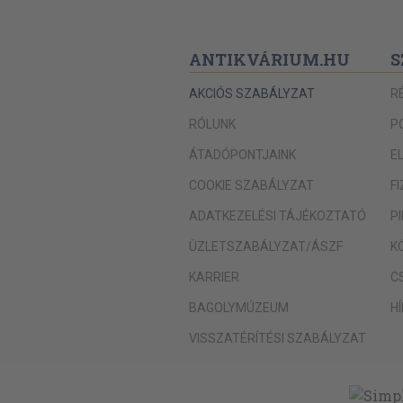
ANTIKVÁRIUM.HU
S
AKCIÓS SZABÁLYZAT
R
RÓLUNK
P
ÁTADÓPONTJAINK
E
COOKIE SZABÁLYZAT
F
ADATKEZELÉSI TÁJÉKOZTATÓ
P
ÜZLETSZABÁLYZAT/ÁSZF
K
KARRIER
C
BAGOLYMÚZEUM
H
VISSZATÉRÍTÉSI SZABÁLYZAT