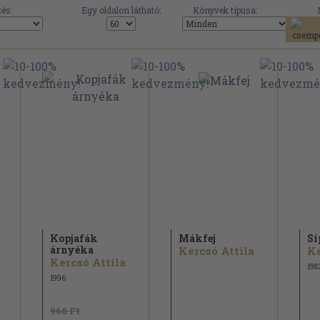
és:
Egy oldalon látható:
Könyvek típusa:
Kopjafák
Mákfej
Sí
árnyéka
Kercsó Attila
Ke
Kercsó Attila
198
1996
960 Ft