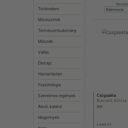
Rendez
Történelem
Művészetek
Természettudomány
Műszaki
Vallás
Életrajz
Háztartástan
Pszichológia
Csigaséta
Szerelmes regények
Kercsó Attila
Akció, kaland
1995
Idegennyelv
1.640 Ft