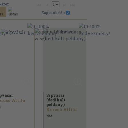
Nézet:
Kaphatók előre:
pvásár
Sípvásár
(dedikált
rcsó Attila
példány)
3
Kercsó Attila
1983