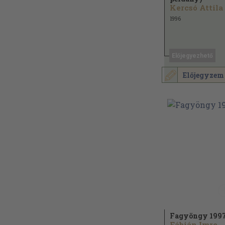
Kercsó Attila
1996
Előjegyezhető
Előjegyzem
Fagyöngy 199
Fábián Imre...