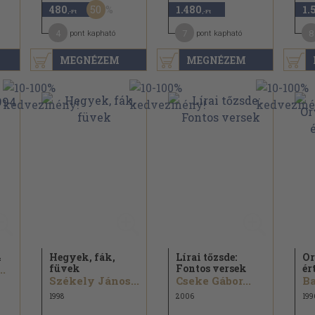
50
480
1.480
1.
,-Ft
,-Ft
4
7
8
pont kapható
pont kapható
MEGNÉZEM
MEGNÉZEM
4
Hegyek, fák,
Lírai tőzsde:
Or
füvek
Fontos versek
ér
..
Székely János...
Cseke Gábor...
Ba
1998
2006
199