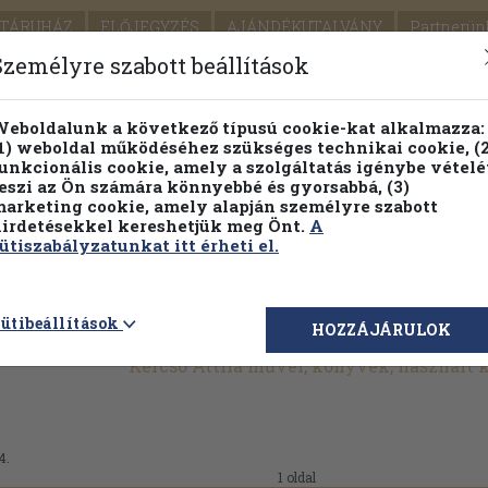
TÁRUHÁZ
ELŐJEGYZÉS
AJÁNDÉKUTALVÁNY
Partnerün
SZÁLLÍTÁS
SEGÍTSÉG
Személyre szabott beállítások
Részletes kereső
Témaköri fa
eboldalunk a következő típusú cookie-kat alkalmazza:
1) weboldal működéséhez szükséges technikai cookie, (2
Vál
unkcionális cookie, amely a szolgáltatás igénybe vételé
eszi az Ön számára könnyebbé és gyorsabbá, (3)
arketing cookie, amely alapján személyre szabott
PILLANATNYI ÁRAINK
FENNTARTHATÓ OLVASMÁN
irdetésekkel kereshetjük meg Önt.
A
ütiszabályzatunkat itt érheti el.
ütibeállítások
HOZZÁJÁRULOK
Kercsó Attila művei, könyvek, használt
4.
1 oldal