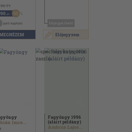
780 Ft
50
390
,-Ft
Előjegyezhető
pont kapható
MEGNÉZEM
Előjegyzem
agyöngy
Fagyöngy 1996
(aláírt példány)
bián Imre...
Ambrus Lajos...
3