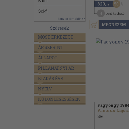
Krimi
50
820
,-Ft
Sci-fi
4
pont kapható
összes témakör >>
MEGNÉZEM
Szűrések
MOST ÉRKEZETT
ÁR SZERINT
ÁLLAPOT
PILLANATNYI ÁR
KIADÁS ÉVE
NYELV
KÜLÖNLEGESSÉGEK
Fagyöngy 199
Ambrus Lajos.
1994