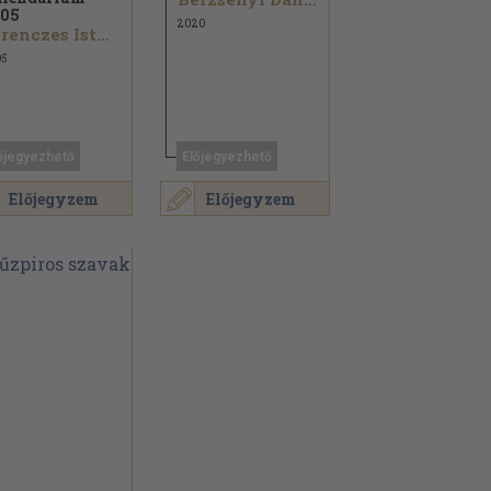
05
2020
Ferenczes István...
05
őjegyezhető
Előjegyezhető
Előjegyzem
Előjegyzem