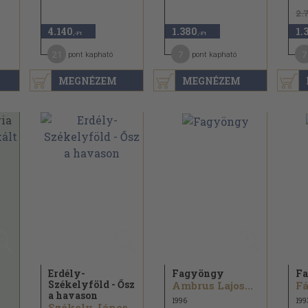
2.
4.140
1.380
1.
,-Ft
,-Ft
21
7
7
pont kapható
pont kapható
MEGNÉZEM
MEGNÉZEM
Erdély-
Fagyöngy
F
Székelyföld - Ősz
Ambrus Lajos...
Fá
a havason
1996
199
Székely János...