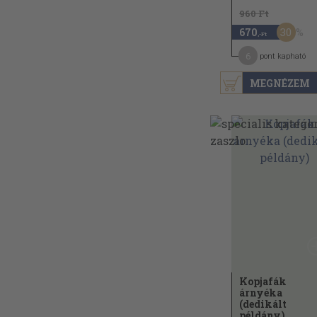
960 Ft
30
670
,-Ft
6
pont kapható
MEGNÉZEM
Kopjafák
árnyéka
(dedikált
példány)