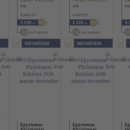
1942
1938
194
8.480 Ft
8.480 Ft
30
50
5.930
4.240
9.
,-Ft
,-Ft
53
34
4
pont kapható
pont kapható
MEGNÉZEM
MEGNÉZEM
Egyetemes
Egyetemes
Eg
Philologiai
Philologiai
tö