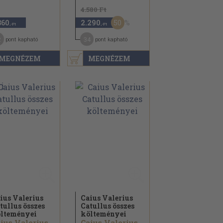
4.580 Ft
50
360
2.290
,-Ft
,-Ft
2
34
pont kapható
pont kapható
MEGNÉZEM
MEGNÉZEM
ius Valerius
Caius Valerius
tullus összes
Catullus összes
lteményei
költeményei
Caius Valerius Catullus
Caius Valerius Catullus