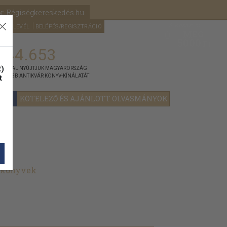
k: Régiségkereskedés.hu
A kosaram
HÍRLEVÉL
BELÉPÉS/REGISZTRÁCIÓ
MÉG
0
5000
Ft
144.653
)
ÁNNYAL NYÚJTJUK MAGYARORSZÁG
t
GYOBB ANTIKVÁR KÖNYV-KÍNÁLATÁT
YOK
KÖTELEZŐ ÉS AJÁNLOTT OLVASMÁNYOK
t könyvek