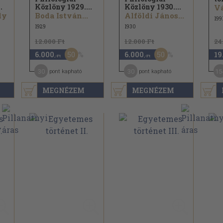
.
Közlöny 1929....
Közlöny 1930....
Vá
ly
Boda István...
Alföldi János...
199
1929
1930
12.000 Ft
12.000 Ft
24
50
50
6.000
6.000
19
,-Ft
,-Ft
30
30
15
pont kapható
pont kapható
MEGNÉZEM
MEGNÉZEM