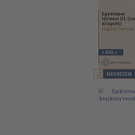
Egyetemes
történet III. (ro
állapotú)
Hajnal István
1.800
,-Ft
9
pont kapható
MEGNÉZEM