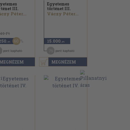
yetemes
Egyetemes
rténet III.
történet III.
czy Péter...
Váczy Péter...
640 Ft
60
250
15.000
,-Ft
,-Ft
1
75
pont kapható
pont kapható
MEGNÉZEM
MEGNÉZEM