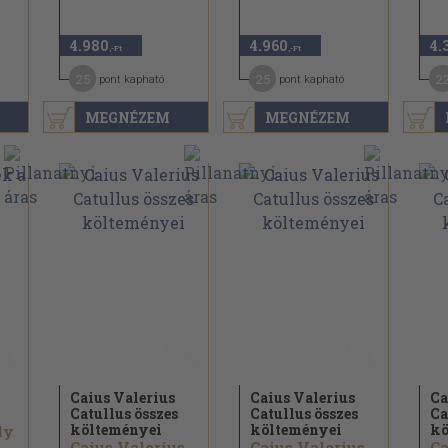
4.980
4.960
4.
,-Ft
,-Ft
25
25
2
pont kapható
pont kapható
MEGNÉZEM
MEGNÉZEM
Caius Valerius
Caius Valerius
Ca
Catullus összes
Catullus összes
Ca
költeményei
költeményei
kö
ly
Caius Valerius Catullus
Caius Valerius Catullus