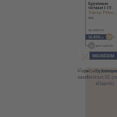
Egyetemes
történet I-IV.
Váczy Péter...
1991
21.000 Ft
20
16.800
,-Ft
84
pont kapható
MEGNÉZEM