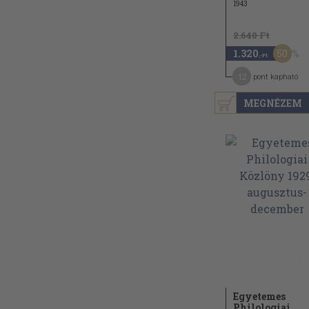
1943
2.640 Ft
50
1.320
,-Ft
12
pont kapható
MEGNÉZEM
Egyetemes
Philologiai