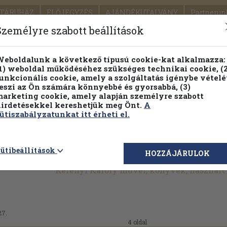
TÁRUHÁZ
ELŐJEGYZÉS
AJÁNDÉKUTALVÁNY
Partnerün
SZÁLLÍTÁS
SEGÍTSÉG
Személyre szabott beállítások
1.
Részletes kereső
Témaköri fa
eboldalunk a következő típusú cookie-kat alkalmazza:
1) weboldal működéséhez szükséges technikai cookie, (2
KIADV
unkcionális cookie, amely a szolgáltatás igénybe vételé
LEGNA
eszi az Ön számára könnyebbé és gyorsabbá, (3)
arketing cookie, amely alapján személyre szabott
PILLANATNYI ÁRAINK
FENNTARTHATÓ OLVASMÁN
irdetésekkel kereshetjük meg Önt.
A
ütiszabályzatunkat itt érheti el.
ütibeállítások
HOZZÁJÁRULOK
Kerényi Károly művei, könyvek, használ
27.
4 oldal