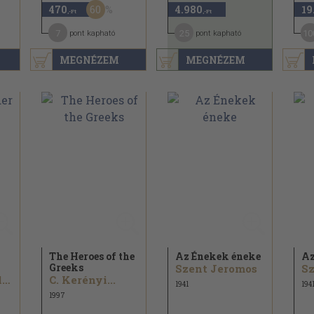
60
470
4.980
19
,-Ft
,-Ft
7
25
10
pont kapható
pont kapható
MEGNÉZEM
MEGNÉZEM
The Heroes of the
Az Énekek éneke
Az
Greeks
Szent Jeromos
Sz
Kerényi Károly...
C. Kerényi...
1941
194
1997