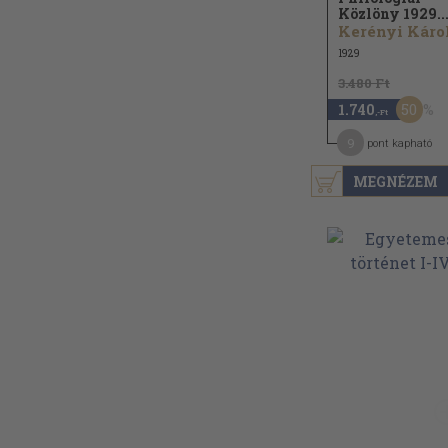
Közlöny 1929...
Kerényi Káro
1929
3.480 Ft
50
1.740
,-Ft
9
pont kapható
MEGNÉZEM