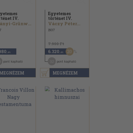
yetemes
Egyetemes
rténet IV.
történet IV.
Iványi-Grünwald Béla
Váczy Péter...
7
1937
7.900 Ft
20
980
6.320
,-Ft
,-Ft
0
32
pont kapható
pont kapható
MEGNÉZEM
MEGNÉZEM