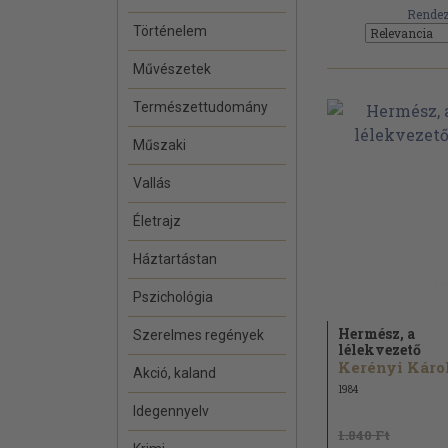
Rendez
Történelem
Művészetek
Természettudomány
Műszaki
Vallás
Életrajz
Háztartástan
Pszichológia
Hermész, a
Szerelmes regények
lélekvezető
Kerényi Káro
Akció, kaland
1984
Idegennyelv
1.840 Ft