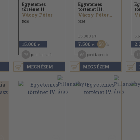
Egyetemes
Egyetemes
Eg
történet II.
történet III.
tö
Váczy Péter
Váczy Péter...
Vá
1936
1936
15.000 Ft
5.
50
15.000
7.500
2.
,-Ft
,-Ft
75
68
1
pont kapható
pont kapható
MEGNÉZEM
MEGNÉZEM