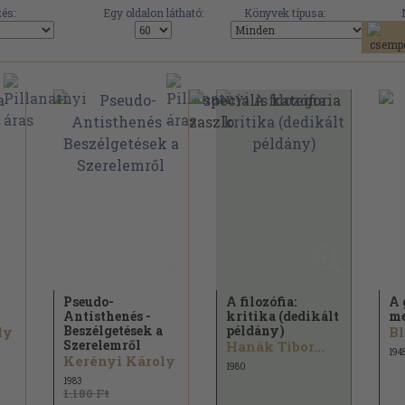
és:
Egy oldalon látható:
Könyvek típusa:
Pseudo-
A filozófia:
A 
Antisthenés -
kritika (dedikált
me
Beszélgetések a
példány)
ly
Bl
Szerelemről
Hanák Tibor...
194
Kerényi Károly
1980
1983
1.180 Ft