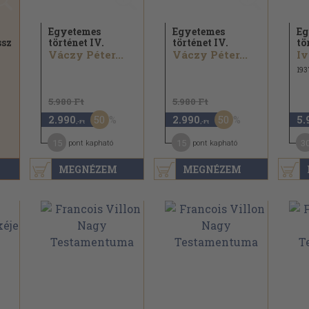
Egyetemes
Egyetemes
Eg
ssz
történet IV.
történet IV.
tö
Váczy Péter...
Váczy Péter...
193
5.980 Ft
5.980 Ft
50
50
2.990
2.990
5.
,-Ft
,-Ft
15
15
3
pont kapható
pont kapható
MEGNÉZEM
MEGNÉZEM