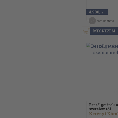
4.980
,-Ft
25
pont kapható
MEGNÉZEM
Beszélgetések a
szerelemről
Kerényi Káro