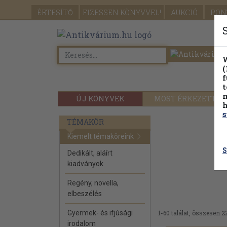
ÉRTESÍTŐ
FIZESSEN
KÖNYVVEL!
AUKCIÓ
PON
W
(
f
t
m
ÚJ KÖNYVEK
MOST ÉRKEZETT
h
s
TÉMAKÖR
Kiemelt témaköreink
S
Dedikált, aláírt
kiadványok
Regény, novella,
elbeszélés
Gyermek- és ifjúsági
1-60 találat, összesen 2
irodalom