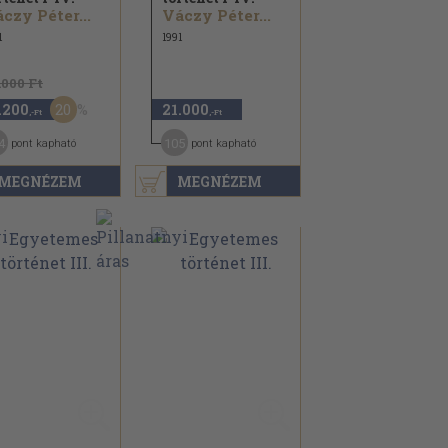
czy Péter...
Váczy Péter...
1
1991
.000 Ft
20
.200
21.000
,-Ft
,-Ft
4
105
pont kapható
pont kapható
MEGNÉZEM
MEGNÉZEM