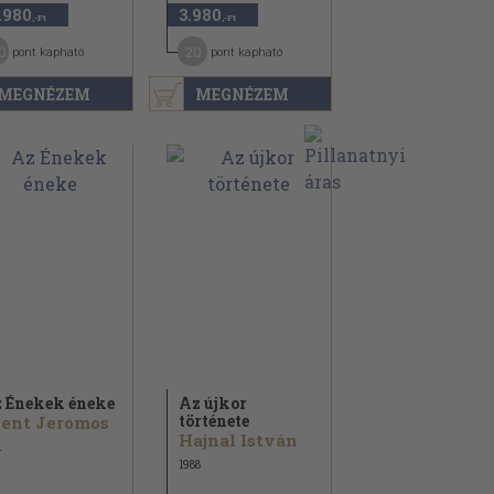
.980
3.980
,-Ft
,-Ft
0
20
pont kapható
pont kapható
MEGNÉZEM
MEGNÉZEM
 Énekek éneke
Az újkor
története
ent Jeromos
Hajnal István
1
1988