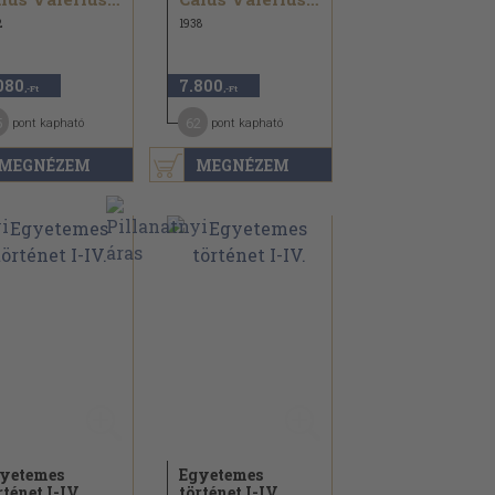
2
1938
080
7.800
,-Ft
,-Ft
5
62
pont kapható
pont kapható
MEGNÉZEM
MEGNÉZEM
yetemes
Egyetemes
rténet I-IV.
történet I-IV.