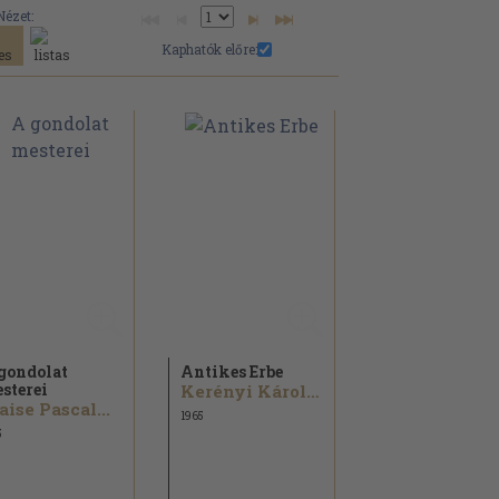
Nézet:
Kaphatók előre:
gondolat
Antikes Erbe
sterei
Kerényi Károly...
aise Pascal...
1965
5