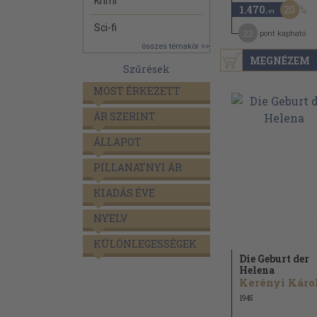
Krimi
20
1.470
,-Ft
Sci-fi
22
pont kapható
összes témakör >>
MEGNÉZEM
Szűrések
MOST ÉRKEZETT
ÁR SZERINT
ÁLLAPOT
PILLANATNYI ÁR
KIADÁS ÉVE
NYELV
KÜLÖNLEGESSÉGEK
Die Geburt der
Helena
1945