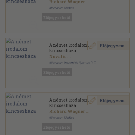
Richard Wagner
...
Athenaeum Kiadása
Félvászon
,
346
oldal
Előjegyezhető
Az Európai Irodalom Kincsesháza sorozat
A német irodalom
Előjegyzem
kincsesháza
Novalis
...
Athenaeum Irodalmi és Nyomdai R.-T.
Aranyozott gerincű kiadói vászonkötés
,
346
oldal
Előjegyezhető
Az Európai Irodalom Kincsesháza sorozat
A német irodalom
Előjegyzem
kincsesháza
Richard Wagner
...
Athenaeum Kiadása
Könyvkötői kötés
,
346
oldal
Előjegyezhető