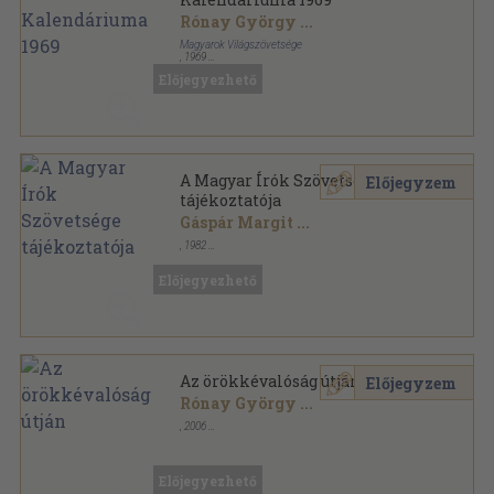
Rónay György
...
Magyarok Világszövetsége
,
1969
Ragasztott papírkötés
,
348
oldal
Előjegyezhető
A Magyar Hírek Kincses Kalendáriuma sorozat
A Magyar Írók Szövetsége
Előjegyzem
tájékoztatója
Gáspár Margit
...
,
1982
Tűzött kötés
,
216
oldal
A Magyar Írók Szövetsége tájékoztatója sorozat
Előjegyezhető
Az örökkévalóság útján
Előjegyzem
Rónay György
...
,
2006
Ragasztott papírkötés
,
296
oldal
Előjegyezhető