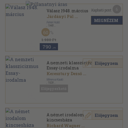
6
Kapható pont:
Válasz 1948. március
Járdányi Pál
...
MEGNÉZEM
Fehér Holló
,
1948
Tűzött kötés
,
94
oldal
60
Válasz sorozat
1.980 Ft
790
,-Ft
A nemzeti klasszicizmus
Előjegyzem
Essay-irodalma
Keresztury Dezső
...
Minerva Kiadó
,
1928
Tűzött kötés
,
25
oldal
Előjegyezhető
Minerva-Könyvtár sorozat
A német irodalom
Előjegyzem
kincsesháza
Richard Wagner
...