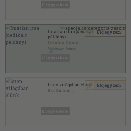
Előjegyezhető
Imátlan ima (dedikált
Előjegyzem
példány)
Ortutay Gyula
...
Petőfi Irodalmi Múzeum
,
2001
Ragasztott papírkötés
,
279
oldal
Előjegyezhető
Isten világában élünk
Előjegyzem
Sík Sándor
...
Ragasztott papírkötés
,
116
oldal
Előjegyezhető