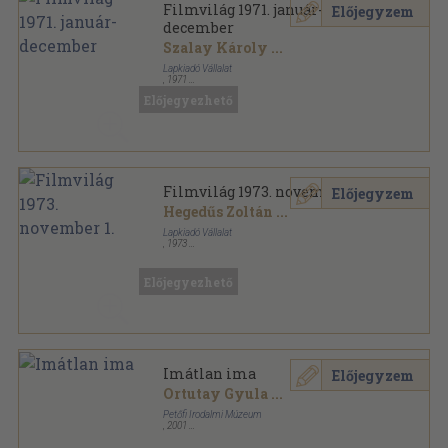
Filmvilág 1971. január-
Előjegyzem
december
Szalay Károly
...
Lapkiadó Vállalat
,
1971
Könyvkötői kötés
,
744
oldal
Előjegyezhető
Filmvilág sorozat
Filmvilág 1973. november 1.
Előjegyzem
Hegedűs Zoltán
...
Lapkiadó Vállalat
,
1973
Tűzött kötés
,
32
oldal
Filmvilág sorozat
Előjegyezhető
Imátlan ima
Előjegyzem
Ortutay Gyula
...
Petőfi Irodalmi Múzeum
,
2001
Ragasztott papírkötés
,
279
oldal