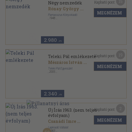
15
Kapható pont:
Négy nemzedék
Rónay György
...
MEGNÉZEM
Parnasszus Könyvkiadó
,
1948
Könyvkötői papírkötés
,
352
oldal
2.980
,-Ft
19
Kapható pont:
Teleki Pál emlékezete
Mészáros István
...
MEGNÉZEM
Teleki Pál Egyesület
,
2005
Ragasztott papírkötés
,
144
oldal
2.340
,-Ft
2
Kapható pont:
Új Írás 1963. (nem teljes
évfolyam)
MEGNÉZEM
Csanádi Imre
...
Lapkiadó Vállalat
,
1963