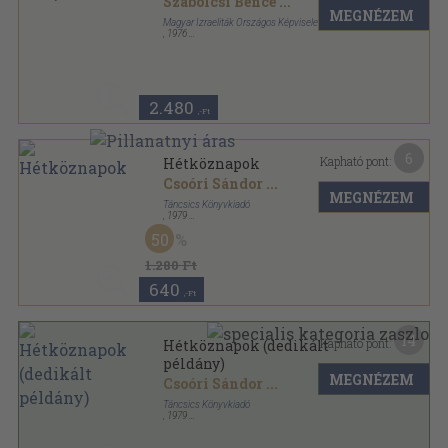
Szabolcsi Bence
...
MEGNÉZEM
Magyar Izraeliták Országos Képviselete
,
1976
Ragasztott papírkötés
,
423
oldal
Évkönyv sorozat
2.480
,-Ft
6
Kapható pont:
Hétköznapok
Csoóri Sándor
...
MEGNÉZEM
Táncsics Könyvkiadó
,
1979
Fűzött kemény papírkötés
,
403
oldal
50
1.280 Ft
640
,-Ft
14
Kapható pont:
Hétköznapok (dedikált
példány)
MEGNÉZEM
Csoóri Sándor
...
Táncsics Könyvkiadó
,
1979
Fűzött kemény papírkötés
,
403
oldal