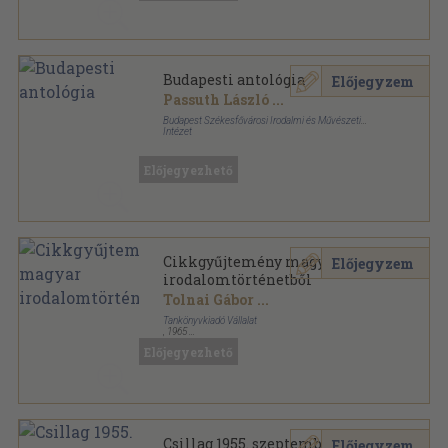
Budapesti antológia
Előjegyzem
Passuth László
...
Budapest Székesfővárosi Irodalmi és Művészeti
Intézet
Varrott papírkötés
,
380
oldal
Előjegyezhető
Cikkgyűjtemény magyar
Előjegyzem
irodalomtörténetből
Tolnai Gábor
...
Tankönyvkiadó Vállalat
,
1965
Fűzött papírkötés
,
416
oldal
Előjegyezhető
Csillag 1955. szeptember
Előjegyzem