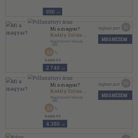
950
,-Ft
41
Kapható pont:
Mi a magyar?
Kodály Zoltán
...
MEGNÉZEM
Magyar Szemle Társaság
,
1992
Fűzött keménykötés
,
556
oldal
50
A Magyar Szemle Könyvei sorozat
5.480 Ft
2.740
,-Ft
39
Kapható pont:
Mi a magyar?
Kodály Zoltán
...
MEGNÉZEM
Magyar Szemle Társaság
,
1992
Fűzött keménykötés
,
556
oldal
20
A Magyar Szemle Könyvei sorozat
5.480 Ft
4.380
,-Ft