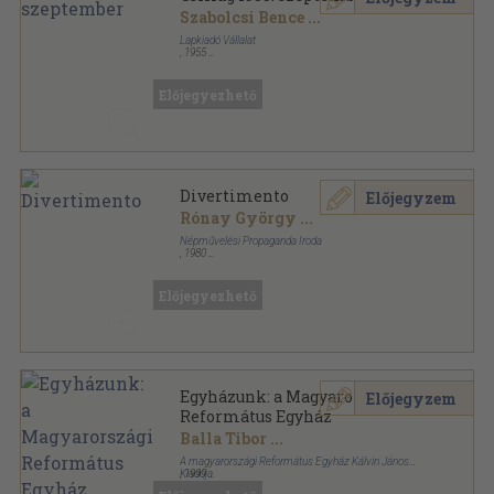
Szabolcsi Bence
...
Lapkiadó Vállalat
,
1955
Tűzött kötés
,
206
oldal
Csillag sorozat
Előjegyezhető
Divertimento
Előjegyzem
Rónay György
...
Népművelési Propaganda Iroda
,
1980
Ragasztott papírkötés
,
115
oldal
Színjátszók Kiskönyvtára sorozat
Előjegyezhető
Egyházunk: a Magyarországi
Előjegyzem
Református Egyház
Balla Tibor
...
A magyarországi Református Egyház Kálvin János
Kiadója
,
1999
Ragasztott papírkötés
,
99
oldal