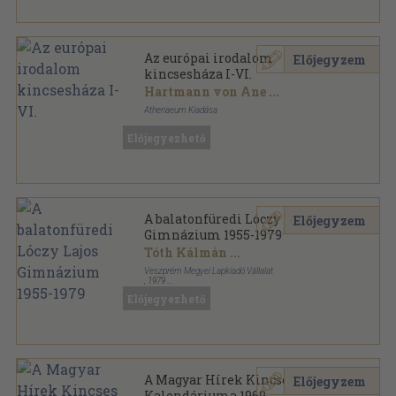
Az európai irodalom
Előjegyzem
kincsesháza I-VI.
Hartmann von Ane
...
Athenaeum Kiadása
Vászon
,
2406
oldal
Előjegyezhető
Az Európai Irodalom Kincsesháza sorozat
A balatonfüredi Lóczy Lajos
Előjegyzem
Gimnázium 1955-1979
Tóth Kálmán
...
Veszprém Megyei Lapkiadó Vállalat
,
1979
Ragasztott papírkötés
,
121
oldal
Előjegyezhető
A Magyar Hírek Kincses
Előjegyzem
Kalendáriuma 1969