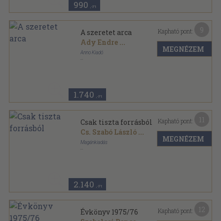
990
,-Ft
9
Kapható pont:
A szeretet arca
Ady Endre
...
MEGNÉZEM
Anno Kiadó
Ragasztott papírkötés
,
455
oldal
1.740
,-Ft
11
Kapható pont:
Csak tiszta forrásból
Cs. Szabó László
...
MEGNÉZEM
Magánkiadás
Ragasztott papírkötés
,
129
oldal
Csak tiszta forrásból sorozat
2.140
,-Ft
12
Kapható pont:
Évkönyv 1975/76