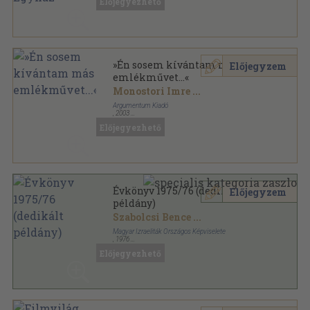
Előjegyezhető
»Én sosem kívántam más
Előjegyzem
emlékművet...«
Monostori Imre
...
Argumentum Kiadó
,
2003
Fűzött kemény papírkötés
,
1012
oldal
Előjegyezhető
Évkönyv 1975/76 (dedikált
Előjegyzem
példány)
Szabolcsi Bence
...
Magyar Izraeliták Országos Képviselete
,
1976
Ragasztott papírkötés
,
423
oldal
Előjegyezhető
Évkönyv sorozat