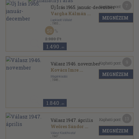
7
Kapható pont:
Új Írás 1965. január-december
Vargha Kálmán
...
MEGNÉZEM
Lapkiadó Vállalat
,
1965
Fűzött papírkötés
,
1536
oldal
50
Új Írás sorozat
2.980 Ft
1.490
,-Ft
9
Kapható pont:
Válasz 1946. november
Kovács Imre
...
MEGNÉZEM
Magánkiadás
,
1946
Tűzött kötés
,
94
oldal
Válasz sorozat
1.840
,-Ft
13
Kapható pont:
Válasz 1947. április
Weöres Sándor
...
MEGNÉZEM
Válasz Kiadóhivatal
,
1947