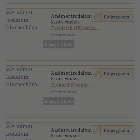
A német irodalom
Előjegyzem
kincsesháza
Friedrich Hölderlin
...
Athenaeum Kiadás
Félvászon
,
346
oldal
Előjegyezhető
Az európai irodalom kincsesháza sorozat
A német irodalom
Előjegyzem
kincsesháza
Richard Wagner
...
Athenaeum Kiadása
Vászon
,
346
oldal
Előjegyezhető
Az Európai Irodalom Kincsesháza sorozat
A német irodalom
Előjegyzem
kincsesháza