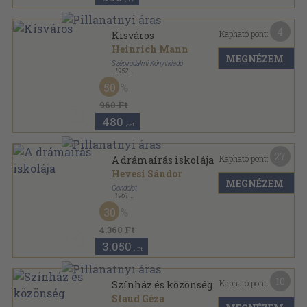
4
Kapható pont:
Kisváros
Heinrich Mann
MEGNÉZEM
Szépirodalmi Könyvkiadó
,
1952
Félvászon
,
326
oldal
50
960 Ft
480
,-Ft
27
Kapható pont:
A drámaírás iskolája
Hevesi Sándor
MEGNÉZEM
Gondolat
,
1961
Félvászon
,
409
oldal
30
4.360 Ft
3.050
,-Ft
10
Kapható pont:
Színház és közönség
Staud Géza