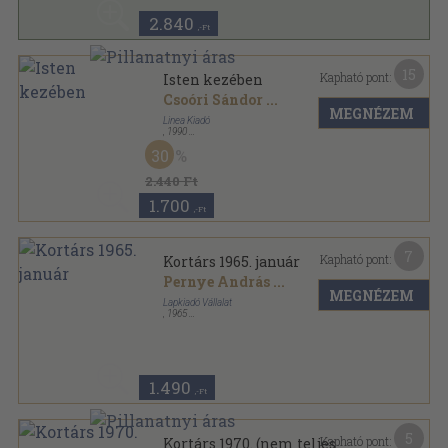
2.840
,-Ft
15
Kapható pont:
Isten kezében
Csoóri Sándor
...
MEGNÉZEM
Linea Kiadó
,
1990
Ragasztott papírkötés
,
173
oldal
30
2.440 Ft
1.700
,-Ft
7
Kapható pont:
Kortárs 1965. január
Pernye András
...
MEGNÉZEM
Lapkiadó Vállalat
,
1965
Fűzött papírkötés
,
167
oldal
Kortárs sorozat
1.490
,-Ft
5
Kapható pont:
Kortárs 1970. (nem teljes