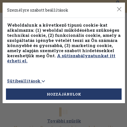
0
Toggle
Főmenü
Könyveink
navigation
Személyre szabott beállítások
Weboldalunk a következő típusú cookie-kat
alkalmazza: (1) weboldal működéséhez szükséges
technikai cookie, (2) funkcionális cookie, amely a
szolgáltatás igénybe vételét teszi az Ön számára
könnyebbé és gyorsabbá, (3) marketing cookie,
amely alapján személyre szabott hirdetésekkel
kereshetjük meg Önt.
A sütiszabályzatunkat itt
érheti el.
Sütibeállítások
HOZZÁJÁRULOK
További szűrők