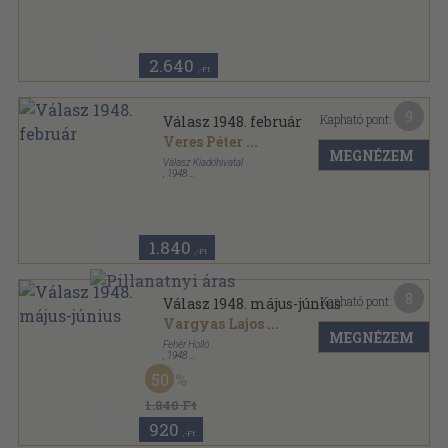
Varrott papírkötés
,
95
oldal
Válasz sorozat
2.640
,-Ft
9
Kapható pont:
Válasz 1948. február
Veres Péter
...
MEGNÉZEM
Válasz Kiadóhivatal
,
1948
Fűzött papírkötés
,
93
oldal
Válasz sorozat
1.840
,-Ft
8
Kapható pont:
Válasz 1948. május-június
Vargyas Lajos
...
MEGNÉZEM
Fehér Holló
,
1948
Varrott papírkötés
,
110
oldal
50
Válasz sorozat
1.840 Ft
920
,-Ft