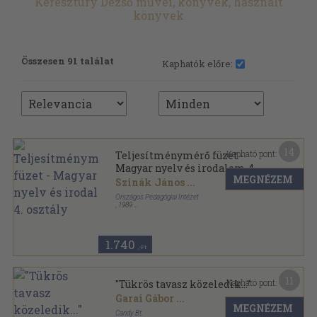
Keresztúry Dezső művei, könyvek, használt
könyvek
Összesen 91 találat
Kaphatók előre:
14
Kapható pont:
Teljesítménymérő füzet -
Magyar nyelv és irodalom 4.
MEGNÉZEM
osztály
Szinák János
...
Országos Pedagógiai Intézet
,
1989
Tűzött kötés
,
98
oldal
1.740
,-Ft
11
Kapható pont:
"Tükrös tavasz közeledik..."
Garai Gábor
...
MEGNÉZEM
Candy Bt.