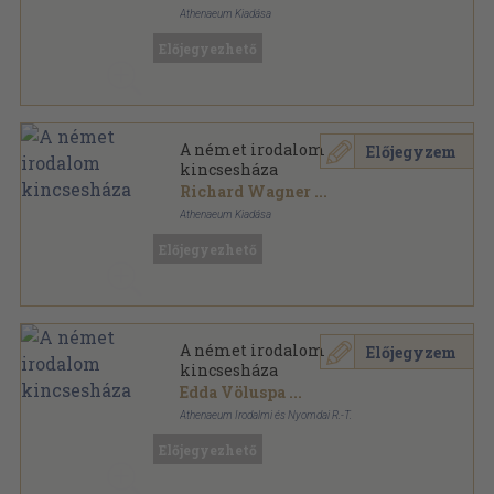
Athenaeum Kiadása
Könyvkötői vászonkötés
,
346
oldal
Előjegyezhető
Az Európai Irodalom Kincsesháza sorozat
A német irodalom
Előjegyzem
kincsesháza
Richard Wagner
...
Athenaeum Kiadása
Félvászon
,
346
oldal
Előjegyezhető
Az Európai Irodalom Kincsesháza sorozat
A német irodalom
Előjegyzem
kincsesháza
Edda Völuspa
...
Athenaeum Irodalmi és Nyomdai R.-T.
Fűzött keménykötés
,
346
oldal
Előjegyezhető
Az Európai Irodalom Kincsesháza sorozat