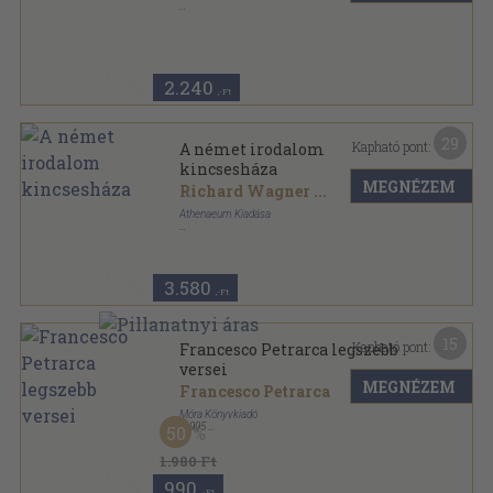
Tűzött kötés
,
44
oldal
Vegyed-e? füzetek sorozat
2.240
,-Ft
29
Kapható pont:
A német irodalom
kincsesháza
MEGNÉZEM
Richard Wagner
...
Athenaeum Kiadása
Félvászon
,
346
oldal
Az Európai Irodalom Kincsesháza sorozat
3.580
,-Ft
15
Kapható pont:
Francesco Petrarca legszebb
versei
MEGNÉZEM
Francesco Petrarca
Móra Könyvkiadó
,
1995
50
Fűzött kemény papírkötés
,
153
oldal
A világirodalom gyöngyszemei sorozat
1.980 Ft
990
,-Ft