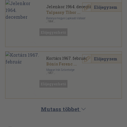
Jelenkor 1964. december
Előjegyzem
Talpassy Tibor
...
Baranya megyei Lapkiadó Vállalat
,
1964
Tűzött kötés
,
95
oldal
Jelenkor sorozat
Előjegyezhető
Kortárs 1967. február
Előjegyzem
Bónis Ferenc
...
Magyar Írók Szövetsége
,
1967
Fűzött papírkötés
,
165
oldal
Kortárs sorozat
Előjegyezhető
Mutass többet