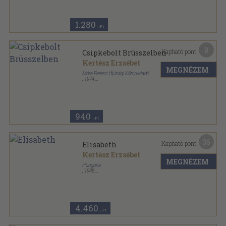
1.280
,-Ft
8
Kapható pont:
Csipkebolt Brüsszelben
Kertész Erzsébet
MEGNÉZEM
Móra Ferenc Ifjúsági Könyvkiadó
,
1974
Fűzött kemény papírkötés
,
268
oldal
Csíkos könyvek sorozat
940
,-Ft
36
Kapható pont:
Elisabeth
Kertész Erzsébet
MEGNÉZEM
Hungária
,
1948
Félvászon
,
143
oldal
4.460
,-Ft