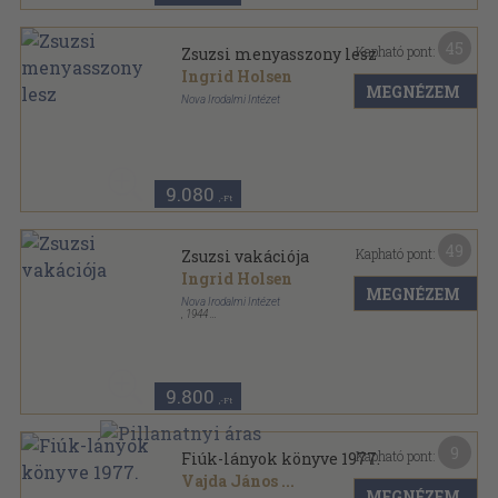
45
Kapható pont:
Zsuzsi menyasszony lesz
Ingrid Holsen
MEGNÉZEM
Nova Irodalmi Intézet
Félvászon
,
126
oldal
Zsuzsi története sorozat
9.080
,-Ft
49
Kapható pont:
Zsuzsi vakációja
Ingrid Holsen
MEGNÉZEM
Nova Irodalmi Intézet
,
1944
Félvászon
,
127
oldal
Zsuzsi története sorozat
9.800
,-Ft
9
Kapható pont:
Fiúk-lányok könyve 1977.
Vajda János
...
MEGNÉZEM