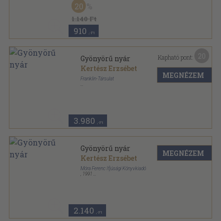
20
Csíkos könyvek sorozat
1.140 Ft
910
,-Ft
20
Kapható pont:
Gyönyörű nyár
Kertész Erzsébet
MEGNÉZEM
Franklin-Társulat
Könyvkötői vászonkötés
,
149
oldal
3.980
,-Ft
Gyönyörű nyár
MEGNÉZEM
Kertész Erzsébet
Móra Ferenc Ifjúsági Könyvkiadó
,
1991
Ragasztott papírkötés
,
138
oldal
Robinson sorozat
2.140
,-Ft