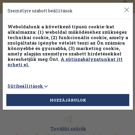
0
Toggle
Főmenü
Könyveink
navigation
Személyre szabott beállítások
Weboldalunk a következő típusú cookie-kat
alkalmazza: (1) weboldal működéséhez szükséges
technikai cookie, (2) funkcionális cookie, amely a
szolgáltatás igénybe vételét teszi az Ön számára
könnyebbé és gyorsabbá, (3) marketing cookie,
amely alapján személyre szabott hirdetésekkel
kereshetjük meg Önt.
A sütiszabályzatunkat itt
érheti el.
Sütibeállítások
HOZZÁJÁRULOK
További szűrők