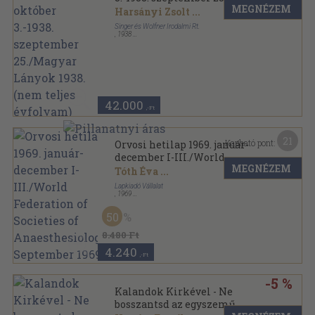
MEGNÉZEM
Lányok 1938. (nem teljes
Harsányi Zsolt
...
évfolyam)
Singer és Wolfner Irodalmi Rt.
,
1938
Könyvkötői kötés
,
908
oldal
Magyar Lányok sorozat
42.000
,-Ft
21
Kapható pont:
Orvosi hetilap 1969. január-
december I-III./World
MEGNÉZEM
Federation of Societies of
Tóth Éva
...
Anaesthesiologists September
Lapkiadó Vállalat
1969
,
1969
Könyvkötői kötés
,
3200
oldal
Orvosi Hetilap sorozat
50
8.480 Ft
4.240
,-Ft
-5 %
Kalandok Kirkével - Ne
bosszantsd az egyszemű