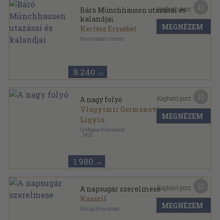
41
Kapható pont:
Báró Münchhausen utazásai és
kalandjai
MEGNÉZEM
Kertész Erzsébet
Nova Irodalmi Intézet
Félvászon
,
110
oldal
8.240
,-Ft
10
Kapható pont:
A nagy folyó
Vlagyimir Germanovics
MEGNÉZEM
Ligyin
Új Magyar Könyvkiadó
,
1953
Félvászon
,
166
oldal
1.980
,-Ft
12
Kapható pont:
A napsugár szerelmese
Kasszil
MEGNÉZEM
Ifjúsági Könyvkiadó
Félvászon
,
293
oldal