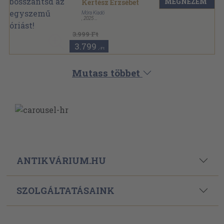
óriást!
MEGNÉZEM
Kertész Erzsébet
Móra Kiadó
,
2025
Keménytáblás
,
48
oldal
3.999 Ft
3.799
,-Ft
Mutass többet
ANTIKVÁRIUM.HU
SZOLGÁLTATÁSAINK