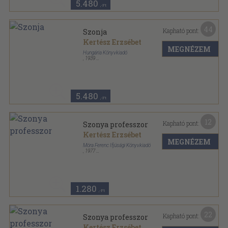
5.480
,-Ft
44
Kapható pont:
Szonja
Kertész Erzsébet
MEGNÉZEM
Hungária Könyvkiadó
,
1939
Félvászon
,
152
oldal
5.480
,-Ft
12
Kapható pont:
Szonya professzor
Kertész Erzsébet
MEGNÉZEM
Móra Ferenc Ifjúsági Könyvkiadó
,
1977
Fűzött kemény papírkötés
,
343
oldal
Csíkos könyvek sorozat
1.280
,-Ft
22
Kapható pont:
Szonya professzor
Kertész Erzsébet