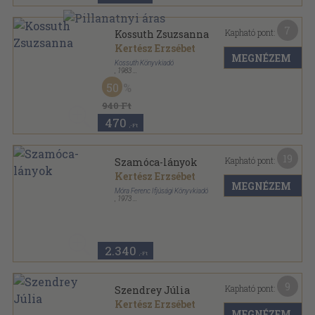
7
Kapható pont:
Kossuth Zsuzsanna
Kertész Erzsébet
MEGNÉZEM
Kossuth Könyvkiadó
,
1983
Fűzött kemény papírkötés
,
180
oldal
50
Nők a történelemben sorozat
940 Ft
470
,-Ft
19
Kapható pont:
Szamóca-lányok
Kertész Erzsébet
MEGNÉZEM
Móra Ferenc Ifjúsági Könyvkiadó
,
1973
Félvászon
,
259
oldal
Csíkos könyvek sorozat
2.340
,-Ft
9
Kapható pont:
Szendrey Júlia
Kertész Erzsébet
MEGNÉZEM