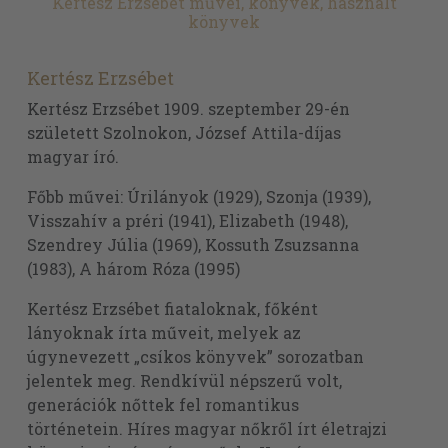
Kertész Erzsébet művei, könyvek, használt
könyvek
Kertész Erzsébet
Kertész Erzsébet 1909. szeptember 29-én
született Szolnokon, József Attila-díjas
magyar író.
Főbb művei: Úrilányok (1929), Szonja (1939),
Visszahív a préri (1941), Elizabeth (1948),
Szendrey Júlia (1969), Kossuth Zsuzsanna
(1983), A három Róza (1995)
Kertész Erzsébet fiataloknak, főként
lányoknak írta műveit, melyek az
úgynevezett „csíkos könyvek” sorozatban
jelentek meg. Rendkívül népszerű volt,
generációk nőttek fel romantikus
történetein. Híres magyar nőkről írt életrajzi