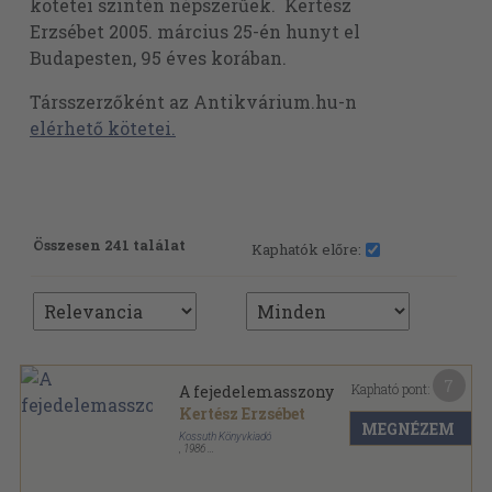
kötetei szintén népszerűek. Kertész
Erzsébet 2005. március 25-én hunyt el
Budapesten, 95 éves korában.
Társszerzőként az Antikvárium.hu-n
elérhető kötetei.
Összesen 241 találat
Kaphatók előre:
7
Kapható pont:
A fejedelemasszony
Kertész Erzsébet
MEGNÉZEM
Kossuth Könyvkiadó
,
1986
Ragasztott papírkötés
,
174
oldal