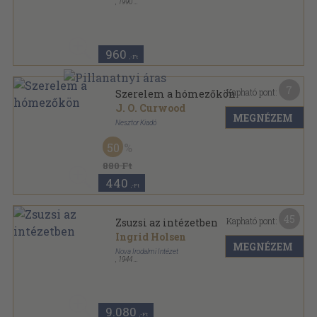
,
1990
Ragasztott papírkötés
,
121
oldal
Heléna Könyvek sorozat
960
,-Ft
7
Kapható pont:
Szerelem a hómezőkön
J. O. Curwood
MEGNÉZEM
Nesztor Kiadó
Ragasztott papírkötés
,
121
oldal
50
Heléna Könyvek sorozat
880 Ft
440
,-Ft
45
Kapható pont:
Zsuzsi az intézetben
Ingrid Holsen
MEGNÉZEM
Nova Irodalmi Intézet
,
1944
Félvászon
,
123
oldal
Zsuzsi története sorozat
9.080
,-Ft