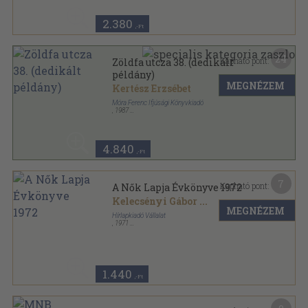
2.380
,-Ft
24
Kapható pont:
Zöldfa utcza 38. (dedikált
példány)
MEGNÉZEM
Kertész Erzsébet
Móra Ferenc Ifjúsági Könyvkiadó
,
1987
Fűzött kemény papírkötés
,
270
oldal
Csíkos könyvek sorozat
4.840
,-Ft
7
Kapható pont:
A Nők Lapja Évkönyve 1972
Kelecsényi Gábor
...
MEGNÉZEM
Hírlapkiadó Vállalat
,
1971
Ragasztott papírkötés
,
240
oldal
A Nők Lapja Évkönyve sorozat
1.440
,-Ft