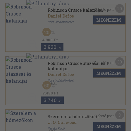
20
Kapható pont:
Robinson Crusoe kalandjai
Daniel Defoe
MEGNÉZEM
Nova Irodalmi Intézet
Félvászon
,
128
oldal
20
4.900 Ft
3.920
,-Ft
30
Kapható pont:
Robinson Crusoe utazásai és
kalandjai
MEGNÉZEM
Daniel Defoe
Nova Irodalmi Intézet
,
1942
50
Félvászon
,
176
oldal
7.480 Ft
3.740
,-Ft
8
Kapható pont:
Szerelem a hómezőkön
J. O. Curwood
MEGNÉZEM
Nesztor Kiadó