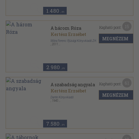
1.480
,-Ft
15
Kapható pont:
A három Róza
Kertész Erzsébet
MEGNÉZEM
Móra Ferenc Ifjúsági Könyvkiadó Zrt.
,
2011
Fűzött kemény papírkötés
,
161
oldal
Kertész Erzsébet könyvei sorozat
2.980
,-Ft
61
Kapható pont:
A szabadság angyala
Kertész Erzsébet
MEGNÉZEM
Dante Könyvkiadó
,
1940
Félvászon
,
144
oldal
7.580
,-Ft