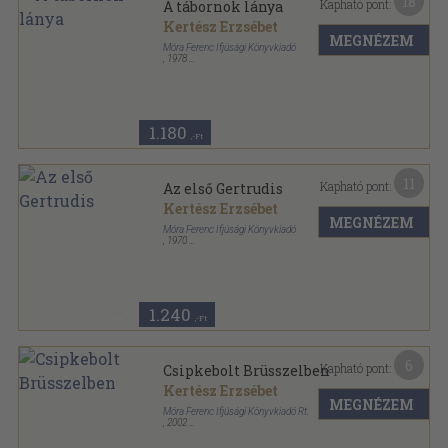
18
Kapható pont:
A tábornok lánya
Kertész Erzsébet
MEGNÉZEM
Móra Ferenc Ifjúsági Könyvkiadó
,
1978
Fűzött kemény papírkötés
,
349
oldal
Csíkos könyvek sorozat
1.180
,-Ft
11
Kapható pont:
Az első Gertrudis
Kertész Erzsébet
MEGNÉZEM
Móra Ferenc Ifjúsági Könyvkiadó
,
1970
Félvászon
,
381
oldal
Csíkos könyvek sorozat
1.240
,-Ft
6
Kapható pont:
Csipkebolt Brüsszelben
Kertész Erzsébet
MEGNÉZEM
Móra Ferenc Ifjúsági Könyvkiadó Rt.
,
2002
Fűzött keménykötés
,
229
oldal