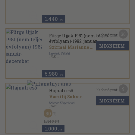
1.440
,-Ft
30
Kapható pont:
Fürge Ujjak 1981 (nem teljes
évfolyam)-1982. január-
MEGNÉZEM
december
Szirmai Marianne
...
Lapkiadó Vállalat
,
1982
Könyvkötői kötés
,
713
oldal
Fürge Ujjak sorozat
5.980
,-Ft
9
Kapható pont:
Hajnali eső
Vaszilij Suksin
MEGNÉZEM
Kriterion Könyvkiadó
,
1988
Félvászon
,
384
oldal
30
Horizont könyvek sorozat
1.440 Ft
1.000
,-Ft