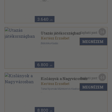
,
1957
Félvászon
,
240
oldal
3.640
,-Ft
34
Kapható pont:
Utazás játékországban
Kertész Erzsébet
MEGNÉZEM
Bibliotéka Kiadás
Könyvkötői vászonkötés
,
55
oldal
6.800
,-Ft
44
Kapható pont:
Kislányok a Nagyvárosban
Kertész Erzsébet
MEGNÉZEM
Tolnai Nyomdai Műintézet és Kiadóvállalat Rt.
Félvászon
,
111
oldal
8.800
,-Ft