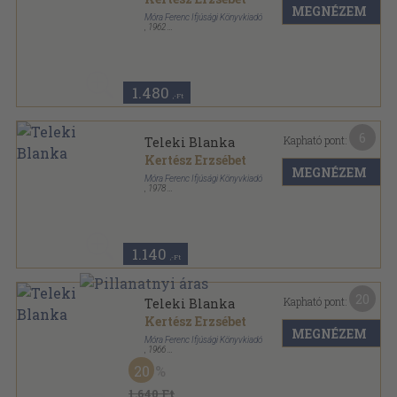
MEGNÉZEM
Móra Ferenc Ifjúsági Könyvkiadó
,
1962
Félvászon
,
370
oldal
Csíkos könyvek sorozat
1.480
,-Ft
6
Kapható pont:
Teleki Blanka
Kertész Erzsébet
MEGNÉZEM
Móra Ferenc Ifjúsági Könyvkiadó
,
1978
Fűzött kemény papírkötés
,
399
oldal
Csíkos könyvek sorozat
1.140
,-Ft
20
Kapható pont:
Teleki Blanka
Kertész Erzsébet
MEGNÉZEM
Móra Ferenc Ifjúsági Könyvkiadó
,
1966
Félvászon
,
408
oldal
20
Csíkos könyvek sorozat
1.640 Ft