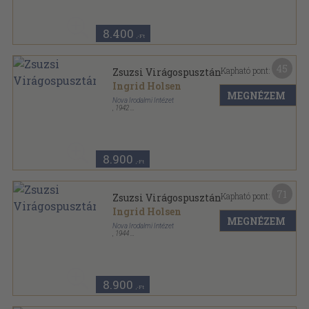
8.400
,-Ft
45
Kapható pont:
Zsuzsi Virágospusztán
Ingrid Holsen
MEGNÉZEM
Nova Irodalmi Intézet
,
1942
Félvászon
,
126
oldal
Zsuzsi története sorozat
8.900
,-Ft
71
Kapható pont:
Zsuzsi Virágospusztán
Ingrid Holsen
MEGNÉZEM
Nova Irodalmi Intézet
,
1944
Félvászon
,
126
oldal
Zsuzsi története sorozat
8.900
,-Ft