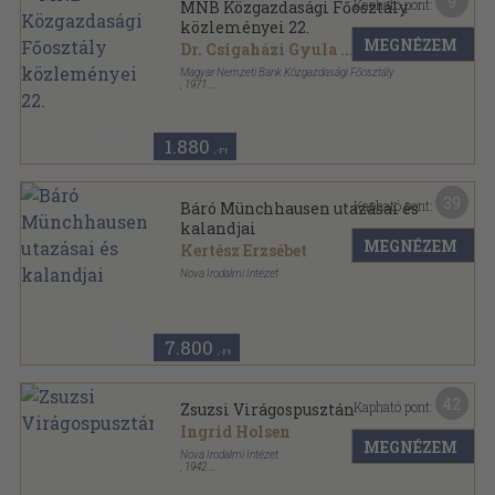
9
Kapható pont:
MNB Közgazdasági Főosztály
közleményei 22.
MEGNÉZEM
Dr. Csigaházi Gyula
...
Magyar Nemzeti Bank Közgazdasági Főosztály
,
1971
Tűzött kötés
,
55
oldal
Magyar Nemzeti Bank Közgazdasági Főosztály
közleményei sorozat
1.880
,-Ft
39
Kapható pont:
Báró Münchhausen utazásai és
kalandjai
MEGNÉZEM
Kertész Erzsébet
Nova Irodalmi Intézet
Könyvkötői vászonkötés
,
110
oldal
7.800
,-Ft
42
Kapható pont:
Zsuzsi Virágospusztán
Ingrid Holsen
MEGNÉZEM
Nova Irodalmi Intézet
,
1942
Könyvkötői vászonkötés
,
126
oldal
Zsuzsi története sorozat