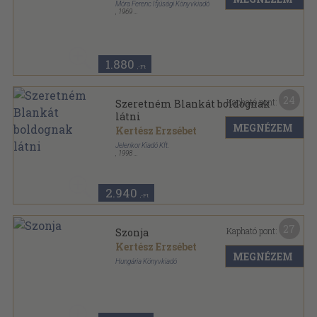
Móra Ferenc Ifjúsági Könyvkiadó
,
1969
Félvászon
,
419
oldal
Csíkos könyvek sorozat
1.880
,-Ft
24
Kapható pont:
Szeretném Blankát boldognak
látni
MEGNÉZEM
Kertész Erzsébet
Jelenkor Kiadó Kft.
,
1998
Fűzött kemény papírkötés
,
336
oldal
2.940
,-Ft
27
Kapható pont:
Szonja
Kertész Erzsébet
MEGNÉZEM
Hungária Könyvkiadó
Félvászon
,
152
oldal