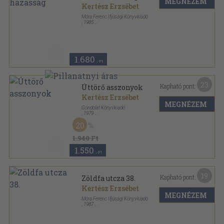
MEGNÉZEM
Kertész Erzsébet
Móra Ferenc Ifjúsági Könyvkiadó
,
1985
Fűzött kemény papírkötés
,
431
oldal
Csíkos könyvek sorozat
1.680
,-Ft
23
Kapható pont:
Úttörő asszonyok
Kertész Erzsébet
MEGNÉZEM
Gondolat Könyvkiadó
,
1979
Vászon
,
399
oldal
20
1.940 Ft
1.550
,-Ft
19
Kapható pont:
Zöldfa utcza 38.
Kertész Erzsébet
MEGNÉZEM
Móra Ferenc Ifjúsági Könyvkiadó
,
1987
Fűzött kemény papírkötés
,
270
oldal
Csíkos könyvek sorozat