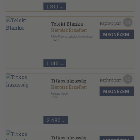
1.310
,-Ft
10
Kapható pont:
Teleki Blanka
Kertész Erzsébet
MEGNÉZEM
Móra Ferenc Ifjúsági Könyvkiadó
,
1983
Fűzött kemény papírkötés
,
500
oldal
Csíkos könyvek sorozat
1.140
,-Ft
12
Kapható pont:
Titkos házasság
Kertész Erzsébet
MEGNÉZEM
Holnap Kiadó
,
2001
Fűzött kemény papírkötés
,
312
oldal
2.480
,-Ft
Titkos házasság