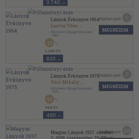
3.740
,-Ft
7
Kapható pont:
Lányok Évkönyve 1964
Lantos Tibor
...
MEGNÉZEM
Móra Ferenc Ifjúsági Könyvkiadó
,
1963
Vászon
,
389
oldal
30
Lányok Évkönyve sorozat
1.180 Ft
820
,-Ft
7
Kapható pont:
Lányok Évkönyve 1975
Váci Mihály
...
MEGNÉZEM
Móra Ferenc Ifjúsági Könyvkiadó
,
1974
Fűzött kemény papírkötés
,
378
oldal
50
Lányok Évkönyve sorozat
960 Ft
480
,-Ft
210
Kapható pont:
Magyar Lányok 1937. október
3.-1938. szeptember 25./Magyar