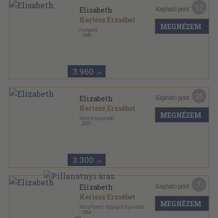
32
Kapható pont:
Elisabeth
Kertész Erzsébet
MEGNÉZEM
Hungária
,
1948
Félvászon
,
143
oldal
3.960
,-Ft
26
Kapható pont:
Elizabeth
Kertész Erzsébet
MEGNÉZEM
Móra Könyvkiadó
,
2007
Fűzött kemény papírkötés
,
331
oldal
Kertész Erzsébet könyvei sorozat
3.300
,-Ft
7
Kapható pont:
Elizabeth
Kertész Erzsébet
MEGNÉZEM
Móra Ferenc Ifjúsági Könyvkiadó
,
1964
Félvászon
,
334
oldal