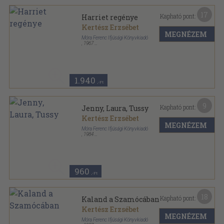
17
Kapható pont:
Harriet regénye
Kertész Erzsébet
MEGNÉZEM
Móra Ferenc Ifjúsági Könyvkiadó
,
1967
Félvászon
,
414
oldal
Csíkos könyvek sorozat
1.940
,-Ft
9
Kapható pont:
Jenny, Laura, Tussy
Kertész Erzsébet
MEGNÉZEM
Móra Ferenc Ifjúsági Könyvkiadó
,
1984
Fűzött kemény papírkötés
,
489
oldal
Csíkos könyvek sorozat
960
,-Ft
18
Kapható pont:
Kaland a Szamócában
Kertész Erzsébet
MEGNÉZEM
Móra Ferenc Ifjúsági Könyvkiadó