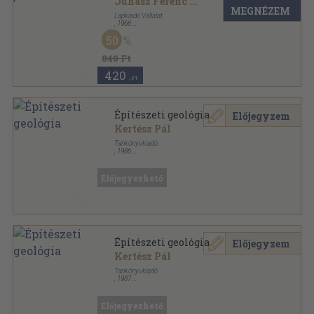
Juhász Ferenc
...
MEGNÉZEM
Lapkiadó Vállalat
,
1966
Ragasztott papírkötés
,
128
oldal
50
Új Írás sorozat
840 Ft
420
,-Ft
Építészeti geológia
Előjegyzem
Kertész Pál
Tankönyvkiadó
,
1986
Ragasztott papírkötés
,
139
oldal
Előjegyezhető
Építészeti geológia
Előjegyzem
Kertész Pál
Tankönyvkiadó
,
1987
Ragasztott papírkötés
,
139
oldal
Előjegyezhető