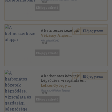
,
1993
Ragasztott papírkötés
,
506
oldal
Előjegyezhető
Művészettörténet-Műemlékvédelem sorozat
A kelmeszerkezettan alapjai
Előjegyzem
Vékássy Alajos
...
Könnyűipari Kiadó
,
1954
Fűzött papírkötés
,
227
oldal
Előjegyezhető
A karbonátos kőzetek
Előjegyzem
képződése, vizsgálata és
gazdasági jelentősége
Lelkes György
...
Magyarhoni Földtani Társulat
,
1974
Ragasztott papírkötés
,
396
oldal
Előjegyezhető