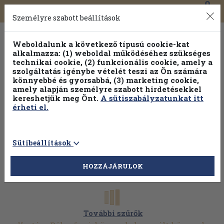
0
Toggle
Főmenü
Könyveink
navigation
Személyre szabott beállítások
Weboldalunk a következő típusú cookie-kat
alkalmazza: (1) weboldal működéséhez szükséges
technikai cookie, (2) funkcionális cookie, amely a
szolgáltatás igénybe vételét teszi az Ön számára
könnyebbé és gyorsabbá, (3) marketing cookie,
amely alapján személyre szabott hirdetésekkel
kereshetjük meg Önt.
A sütiszabályzatunkat itt
érheti el.
Sütibeállítások
HOZZÁJÁRULOK
További szűrők