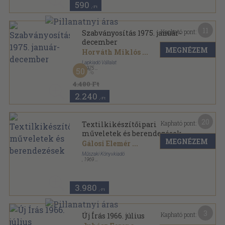
590
,-Ft
11
Kapható pont:
Szabványosítás 1975. január-
december
MEGNÉZEM
Horváth Miklós
...
Lapkiadó Vállalat
,
1975
50
Könyvkötői kötés
,
384
oldal
4.480 Ft
2.240
,-Ft
20
Kapható pont:
Textilkikészítőipari
műveletek és berendezések
MEGNÉZEM
Gálosi Elemér
...
Műszaki Könyvkiadó
,
1969
Fűzött keménykötés
,
582
oldal
3.980
,-Ft
3
Kapható pont:
Új Írás 1966. július