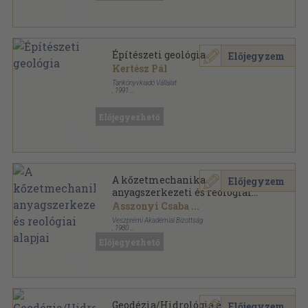
Építészeti geológia
Előjegyzem
Kertész Pál
Tankönyvkiadó Vállalat
,
1991
Ragasztott papírkötés
,
139
oldal
Előjegyezhető
A kőzetmechanika
Előjegyzem
anyagszerkezeti és reológiai
alapjai
Asszonyi Csaba
...
Veszprémi Akadémiai Bizottság
,
1980
Fűzött keménykötés
,
446
oldal
Előjegyezhető
A bányászat mechanikai rendszere sorozat
Geodézia/Hidrológia és
Előjegyzem