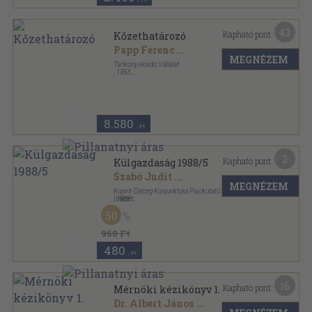
43
Kapható pont:
Kőzethatározó
Papp Ferenc
...
MEGNÉZEM
Tankönyvkiadó Vállalat
,
1953
Könyvkötői papírkötés
,
200
oldal
8.580
,-Ft
2
Kapható pont:
Külgazdaság 1988/5
Szabó Judit
...
MEGNÉZEM
Kopint-Datorg Konjunktúra Piackutató és Informatikai
Intézet
,
1988
Ragasztott papírkötés
,
94
oldal
50
Külgazdaság sorozat
960 Ft
480
,-Ft
16
Kapható pont:
Mérnöki kézikönyv 1.
Dr. Albert János
...