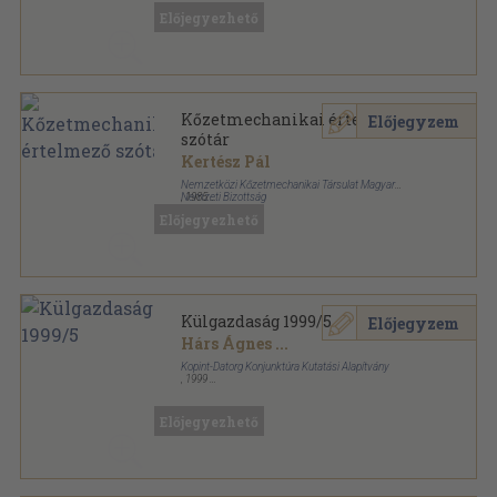
Előjegyezhető
Kőzetmechanikai értelmező
Előjegyzem
szótár
Kertész Pál
Nemzetközi Kőzetmechanikai Társulat Magyar
Nemzeti Bizottság
,
1985
Tűzött kötés
,
173
oldal
Előjegyezhető
Külgazdaság 1999/5
Előjegyzem
Hárs Ágnes
...
Kopint-Datorg Konjunktúra Kutatási Alapítvány
,
1999
Ragasztott papírkötés
,
96
oldal
Külgazdaság sorozat
Előjegyezhető