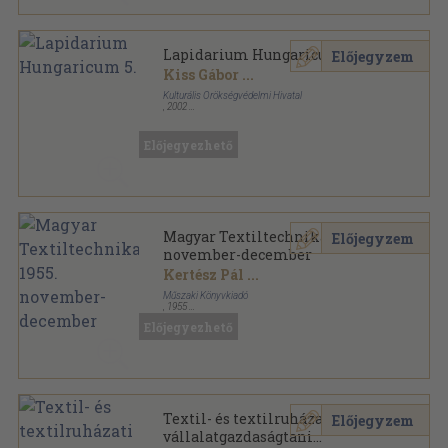
Lapidarium Hungaricum 5.
Előjegyzem
Kiss Gábor
...
Kulturális Örökségvédelmi Hivatal
,
2002
Fűzött papírkötés
,
702
oldal
Lapidarium Hungaricum sorozat
Előjegyezhető
Magyar Textiltechnika 1955.
Előjegyzem
november-december
Kertész Pál
...
Műszaki Könyvkiadó
,
1955
Tűzött kötés
,
68
oldal
Előjegyezhető
Magyar Textiltechnika sorozat
Textil- és textilruházati
Előjegyzem
vállalatgazdaságtani