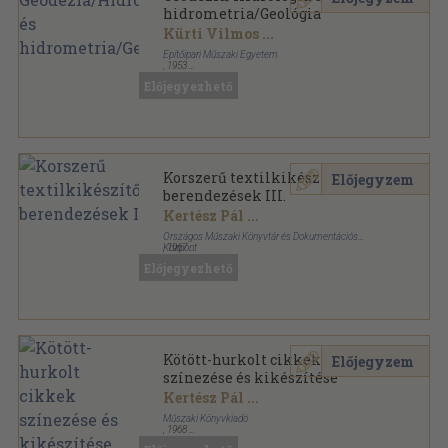
hidrometria/Geológia
Kürti Vilmos
...
Építőipari Műszaki Egyetem
,
1953
Könyvkötői kötés
,
300
oldal
Előjegyezhető
Korszerű textilkikészítőipari
Előjegyzem
berendezések III.
Kertész Pál
...
Országos Műszaki Könyvtár és Dokumentációs
Központ
,
1967
Ragasztott papírkötés
,
217
oldal
Előjegyezhető
Témadokumentációs kiadványok sorozat
Kötött-hurkolt cikkek
Előjegyzem
színezése és kikészítése
Kertész Pál
...
Műszaki Könyvkiadó
,
1968
Fűzött papírkötés
,
203
oldal