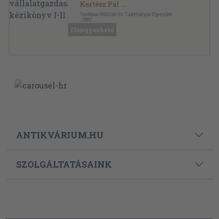
kézikönyv I-II.
Kertész Pál
...
Textilipari Műszaki és Tudományos Egyesület
,
1983
Tűzött kötés
,
475
oldal
Előjegyezhető
Textilipari Könyvtár sorozat
ANTIKVÁRIUM.HU
SZOLGÁLTATÁSAINK