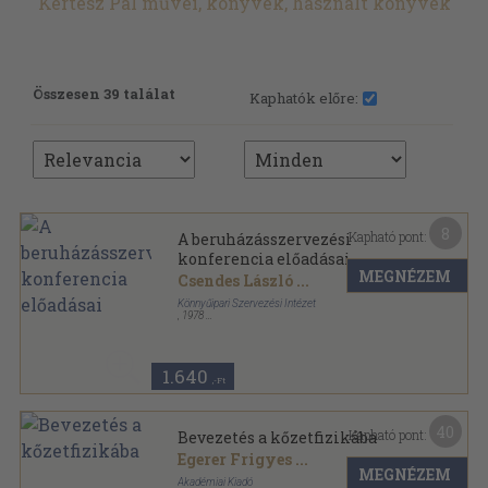
Kertész Pál művei, könyvek, használt könyvek
Összesen 39 találat
Kaphatók előre:
8
Kapható pont:
A beruházásszervezési
konferencia előadásai
MEGNÉZEM
Csendes László
...
Könnyűipari Szervezési Intézet
,
1978
Ragasztott papírkötés
,
124
oldal
Szervezési módszerek sorozat
1.640
,-Ft
40
Kapható pont:
Bevezetés a kőzetfizikába
Egerer Frigyes
...
MEGNÉZEM
Akadémiai Kiadó