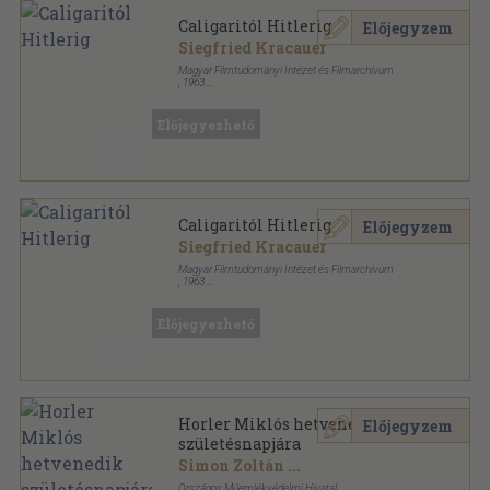
Caligaritól Hitlerig
Előjegyzem
Siegfried Kracauer
Magyar Filmtudományi Intézet és Filmarchívum
,
1963
Ragasztott papírkötés
,
295
oldal
Filmművészeti könyvtár sorozat
Előjegyezhető
Caligaritól Hitlerig
Előjegyzem
Siegfried Kracauer
Magyar Filmtudományi Intézet és Filmarchívum
,
1963
Ragasztott papírkötés
,
295
oldal
Filmművészeti könyvtár sorozat
Előjegyezhető
Horler Miklós hetvenedik
Előjegyzem
születésnapjára
Simon Zoltán
...
Országos Műemlékvédelmi Hivatal