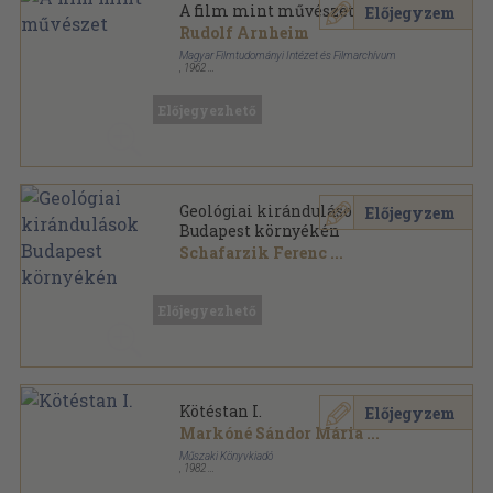
A film mint művészet
Előjegyzem
Rudolf Arnheim
Magyar Filmtudományi Intézet és Filmarchívum
,
1962
Tűzött kötés
,
265
oldal
Filmművészeti könyvtár sorozat
Előjegyezhető
Geológiai kirándulások
Előjegyzem
Budapest környékén
Schafarzik Ferenc
...
Félvászon
,
224
oldal
Előjegyezhető
Kötéstan I.
Előjegyzem
Markóné Sándor Mária
...
Műszaki Könyvkiadó
,
1982
Ragasztott papírkötés
,
161
oldal