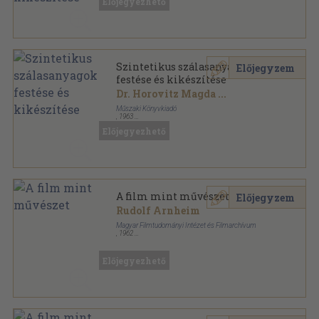
Előjegyezhető
Textilkikészítés sorozat
Szintetikus szálasanyagok
Előjegyzem
festése és kikészítése
Dr. Horovitz Magda
...
Műszaki Könyvkiadó
,
1963
Fűzött papírkötés
,
150
oldal
Előjegyezhető
Textilkikészítés sorozat
A film mint művészet
Előjegyzem
Rudolf Arnheim
Magyar Filmtudományi Intézet és Filmarchívum
,
1962
Tűzött kötés
,
265
oldal
Filmművészeti könyvtár sorozat
Előjegyezhető