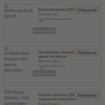
Elektrotechnika 1991/9.
Előjegyzem
Kertész Pál
...
Magyar Elektrotechnikai Egyesület
,
1991
Tűzött kötés
,
35
oldal
Elektrotechnika sorozat
Előjegyezhető
Felsőoktatási Szemle 1960.
Előjegyzem
január-december
Molnár Imre
...
Művelődésügyi Minisztérium
,
1960
Tűzött kötés
,
783
oldal
Előjegyezhető
Felsőoktatási Szemle sorozat
Földtani Közlöny 1956.
Előjegyzem
szeptember-december
Papp Ferenc
...