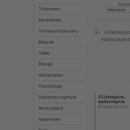
Rendez
Történelem
Művészetek
Természettudomány
Műszaki
Vallás
Életrajz
Háztartástan
Pszichológia
Állatságaim,
Szerelmes regények
emberségeim
Kibédi Ervin
Akció, kaland
Idegennyelv