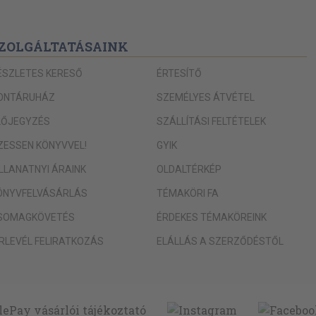
ZOLGÁLTATÁSAINK
ÉSZLETES KERESŐ
ÉRTESÍTŐ
ONTÁRUHÁZ
SZEMÉLYES ÁTVÉTEL
LŐJEGYZÉS
SZÁLLÍTÁSI FELTÉTELEK
IZESSEN KÖNYVVEL!
GYIK
ILLANATNYI ÁRAINK
OLDALTÉRKÉP
ÖNYVFELVÁSÁRLÁS
TÉMAKÖRI FA
SOMAGKÖVETÉS
ÉRDEKES TÉMAKÖREINK
ÍRLEVÉL FELIRATKOZÁS
ELÁLLÁS A SZERZŐDÉSTŐL