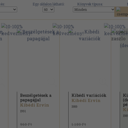
és:
Egy oldalon látható:
Könyvek típusa:
Beszélgetések a
Kibédi variációk
Ki
papagájjal
(d
Kibédi Ervin
pé
Kibédi Ervin
1989
Ki
1991
198
960 Ft
1.180 Ft