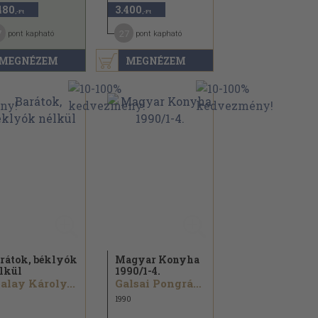
480
3.400
,-Ft
,-Ft
7
27
pont kapható
pont kapható
MEGNÉZEM
MEGNÉZEM
rátok, béklyók
Magyar Konyha
lkül
1990/
1-4.
alay Károly...
Galsai Pongrác...
1990