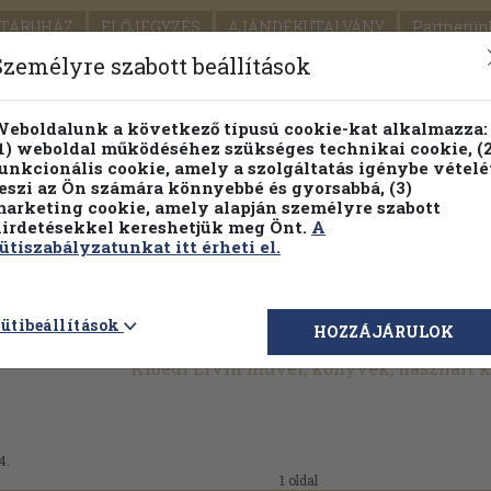
TÁRUHÁZ
ELŐJEGYZÉS
AJÁNDÉKUTALVÁNY
Partnerün
SZÁLLÍTÁS
SEGÍTSÉG
Személyre szabott beállítások
Részletes kereső
Témaköri fa
eboldalunk a következő típusú cookie-kat alkalmazza:
1) weboldal működéséhez szükséges technikai cookie, (2
Vál
unkcionális cookie, amely a szolgáltatás igénybe vételé
eszi az Ön számára könnyebbé és gyorsabbá, (3)
arketing cookie, amely alapján személyre szabott
PILLANATNYI ÁRAINK
FENNTARTHATÓ OLVASMÁN
irdetésekkel kereshetjük meg Önt.
A
ütiszabályzatunkat itt érheti el.
ütibeállítások
HOZZÁJÁRULOK
Kibédi Ervin művei, könyvek, használt
4.
1 oldal