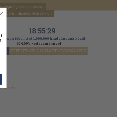
k: Régiségkereskedés.hu
A kosaram
HÍRLEVÉL
BELÉPÉS/REGISZTRÁCIÓ
MÉG
0
5000
Ft
18:55:27
)
ogasson több mint 1.000.000 kiadványunk közül
t
10-100% kedvezménnyel!
YOK
KÖTELEZŐ ÉS AJÁNLOTT OLVASMÁNYOK
 könyvek