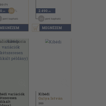
180 Ft
50
0
2.490
,-Ft
,-Ft
20
pont kapható
pont kapható
MEGNÉZEM
MEGNÉZEM
bédi variációk
Kibédi
étszeresen
Gulya István
dikált
1999
ldány)