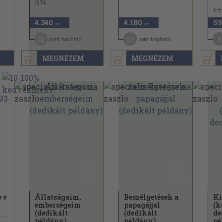
1974
1.
4.340
4.180
59
,-Ft
,-Ft
22
21
9
pont kapható
pont kapható
MEGNÉZEM
MEGNÉZEM
yv
Állatságaim,
Beszélgetések a
Ki
emberségeim
papagájjal
(k
(dedikált
(dedikált
de
Rátonyi Róbert...
példány)
példány)
pé