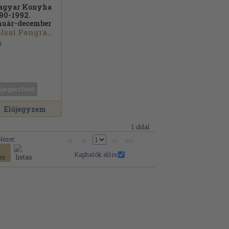
agyar Konyha
90-1992.
nuár-december
Galsai Pongrác...
2
őjegyezhető
Előjegyzem
1 oldal
Nézet:
Kaphatók előre: