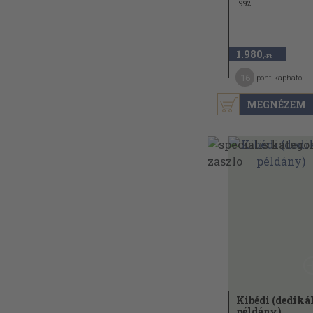
1992
1.980
,-Ft
16
pont kapható
MEGNÉZEM
Kibédi (dediká
példány)