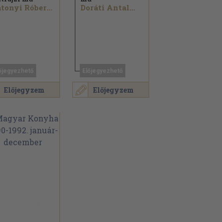
Rátonyi Róbert...
Doráti Antal...
őjegyezhető
Előjegyezhető
Előjegyzem
Előjegyzem