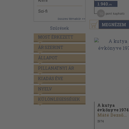
Krimi
1.940
,-Ft
Sci-fi
10
pont kapható
összes témakör >>
MEGNÉZEM
Szűrések
MOST ÉRKEZETT
ÁR SZERINT
ÁLLAPOT
PILLANATNYI ÁR
KIADÁS ÉVE
NYELV
KÜLÖNLEGESSÉGEK
A kutya
évkönyve 1974
Máté Dezső...
1974