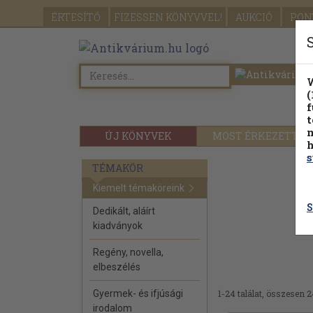
ÉRTESÍTŐ
FIZESSEN
KÖNYVVEL!
AUKCIÓ
PON
W
(
f
t
m
ÚJ KÖNYVEK
MOST ÉRKEZETT
h
s
TÉMAKÖR
Kiemelt témaköreink
S
Dedikált, aláírt
kiadványok
Regény, novella,
elbeszélés
Gyermek- és ifjúsági
1-24 találat, összesen 2
irodalom