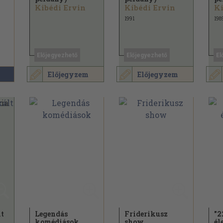
Kibédi Ervin
Kibédi Ervin
Ki
1991
198
Előjegyezhető
Előjegyezhető
El
Előjegyzem
Előjegyzem
lt
Legendás
Friderikusz
"2
komédiások
show
él