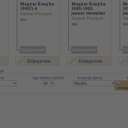
Magyar Konyha
Magyar Konyha
M
1990/
1-4.
1990-1992.
19
január-december
ja
Galsai Pongrác...
Galsai Pongrác...
1990
1992
199
Előjegyezhető
Előjegyezhető
El
Előjegyzem
Előjegyzem
24.
és:
Egy oldalon látható:
Könyvek típusa: