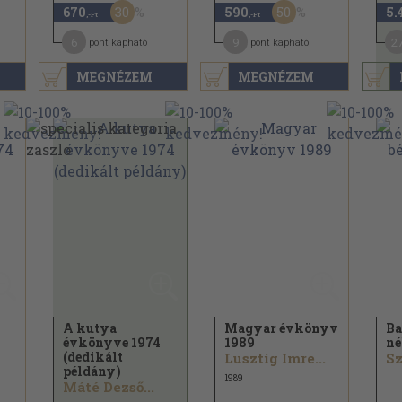
30
50
670
590
5.
,-Ft
,-Ft
6
9
2
pont kapható
pont kapható
MEGNÉZEM
MEGNÉZEM
A kutya
Magyar évkönyv
Ba
évkönyve 1974
1989
né
(dedikált
Lusztig Imre...
Sz
példány)
1989
Máté Dezső...