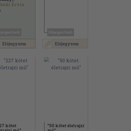
bédi Ervin
9
őjegyezhető
Előjegyezhető
Előjegyzem
Előjegyzem
27 kötet
"50 kötet életrajzi
etrajzi mű"
mű"