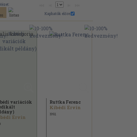
Nézet:
Kaphatók előre:
bédi variációk
Ruttka Ferenc
edikált
Kibédi Ervin
ldány)
1992
bédi Ervin
9