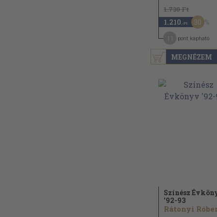
1.730 Ft
30
1.210
,-Ft
11
pont kapható
MEGNÉZEM
Színész Évkön
'92-93