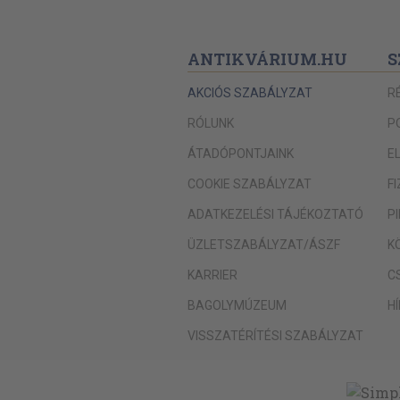
ANTIKVÁRIUM.HU
S
AKCIÓS SZABÁLYZAT
R
RÓLUNK
P
ÁTADÓPONTJAINK
E
COOKIE SZABÁLYZAT
F
ADATKEZELÉSI TÁJÉKOZTATÓ
P
ÜZLETSZABÁLYZAT/ÁSZF
K
KARRIER
C
BAGOLYMÚZEUM
H
VISSZATÉRÍTÉSI SZABÁLYZAT