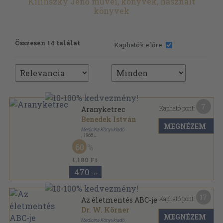
Kilinszky Jenő művei, könyvek, használt
könyvek
Összesen 14 találat
Kaphatók előre:
7
Kapható pont:
Aranyketrec
Benedek István
MEGNÉZEM
Medicina Könyvkiadó
,
1968
Vászon
,
385
oldal
60
1.180 Ft
470
,-Ft
17
Kapható pont:
Az életmentés ABC-je
Dr. W. Körner
MEGNÉZEM
Medicina Könyvkiadó