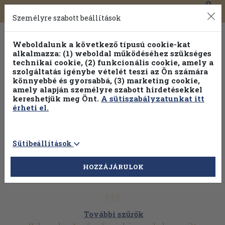
0
Toggle
Főmenü
Könyveink
navigation
Személyre szabott beállítások
Weboldalunk a következő típusú cookie-kat
alkalmazza: (1) weboldal működéséhez szükséges
technikai cookie, (2) funkcionális cookie, amely a
szolgáltatás igénybe vételét teszi az Ön számára
könnyebbé és gyorsabbá, (3) marketing cookie,
Válogasson több mint 1.000.000 kiadványunk közül
10-
amely alapján személyre szabott hirdetésekkel
100% kedvezménnyel!
kereshetjük meg Önt.
A sütiszabályzatunkat itt
érheti el.
Sütibeállítások
HOZZÁJÁRULOK
További szűrők