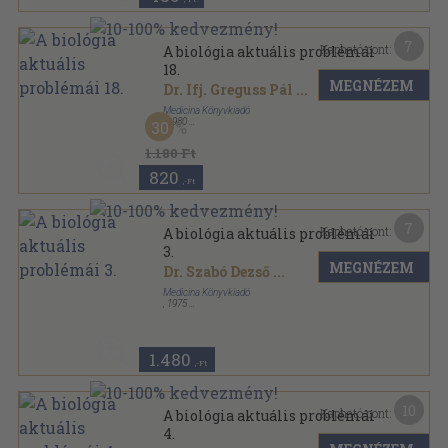
7
Kapható pont:
A biológia aktuális problémái
18.
MEGNÉZEM
Dr. Ifj. Greguss Pál
...
Medicina Könyvkiadó
,
1980
30
Fűzött papírkötés
,
231
oldal
A biológia aktuális problémái sorozat
1.180 Ft
820
,-Ft
7
Kapható pont:
A biológia aktuális problémái
3.
MEGNÉZEM
Dr. Szabó Dezső
...
Medicina Könyvkiadó
,
1975
Ragasztott papírkötés
,
293
oldal
A biológia aktuális problémái sorozat
1.480
,-Ft
10
Kapható pont:
A biológia aktuális problémái
4.